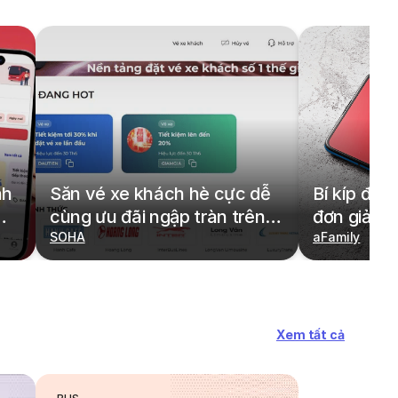
nh
Săn vé xe khách hè cực dễ
Bí kíp đặt
cùng ưu đãi ngập tràn trên
đơn giản,
redBus
SOHA
cả gia đìn
aFamily
Xem tất cả