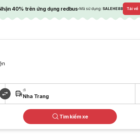
Nhận 40% trên ứng dụng redbus
·
Mã sử dụng:
SALEHE88
Tải về
ện
đi
Nha Trang
Tìm kiếm xe