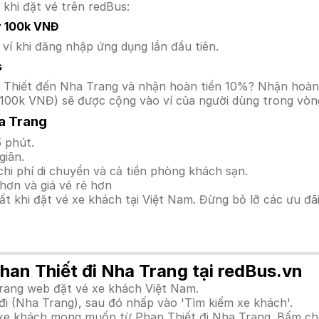
 khi đặt vé trên redBus:
y 100k VNĐ
í khi đăng nhập ứng dụng lần đầu tiên.
s
han Thiết đến Nha Trang và nhận hoàn tiền 10%? Nhận hoà
100k VNĐ) sẽ được cộng vào ví của người dùng trong vòng
a Trang
 phút.
giãn.
hi phí di chuyển và cả tiền phòng khách sạn.
hơn và giá vé rẻ hơn
hất khi đặt vé xe khách tại Việt Nam. Đừng bỏ lỡ các ưu đ
Phan Thiết đi Nha Trang tại redBus.vn
trang web đặt vé xe khách Việt Nam.
đi (Nha Trang), sau đó nhấp vào 'Tìm kiếm xe khách'.
h xe khách mong muốn từ Phan Thiết đi Nha Trang. Bấm ch