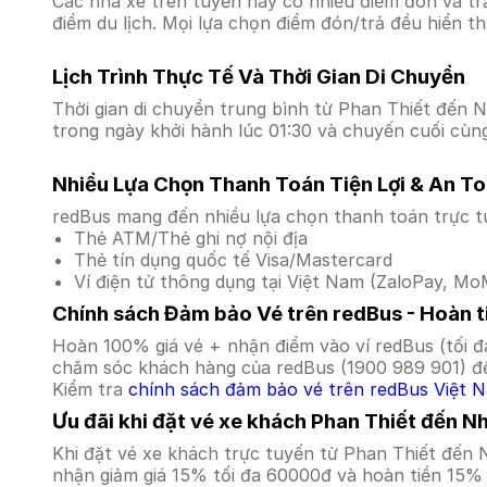
Các nhà xe trên tuyến này có nhiều điểm đón và tr
điểm du lịch. Mọi lựa chọn điểm đón/trả đều hiển t
Lịch Trình Thực Tế Và Thời Gian Di Chuyển
Thời gian di chuyển trung bình từ Phan Thiết đến Nh
trong ngày khởi hành lúc 01:30 và chuyến cuối cùng
Nhiều Lựa Chọn Thanh Toán Tiện Lợi & An T
redBus mang đến nhiều lựa chọn thanh toán trực t
Thẻ ATM/Thẻ ghi nợ nội địa
Thẻ tín dụng quốc tế Visa/Mastercard
Ví điện tử thông dụng tại Việt Nam (ZaloPay, MoM
Chính sách Đảm bảo Vé trên redBus - Hoàn ti
Hoàn 100% giá vé + nhận điểm vào ví redBus (tối đ
chăm sóc khách hàng của redBus (1900 989 901) để
Kiểm tra
chính sách đảm bảo vé trên redBus Việt 
Ưu đãi khi đặt vé xe khách Phan Thiết đến N
Khi đặt vé xe khách trực tuyến từ Phan Thiết đến
nhận giảm giá 15% tối đa 60000đ và hoàn tiền 15% 