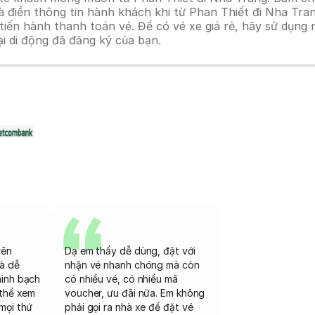
 điền thông tin hành khách khi từ Phan Thiết đi Nha Tran
n hành thanh toán vé. Để có vé xe giá rẻ, hãy sử dụng mã
ại di động đã đăng ký của bạn.
rên
Dạ em thấy dễ dùng, đặt với
và dễ
nhận vé nhanh chóng mà còn
minh bạch
có nhiều vé, có nhiều mã
 thể xem
voucher, ưu đãi nữa. Em không
mọi thứ
phải gọi ra nhà xe để đặt vé