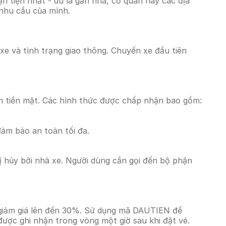
 tiện nhất - dù là gần nhà, cơ quan hay các địa
 nhu cầu của mình.
 xe và tình trạng giao thông. Chuyến xe đầu tiên
n tiền mặt. Các hình thức được chấp nhận bao gồm:
đảm bảo an toàn tối đa.
 hủy bởi nhà xe. Người dùng cần gọi đến bộ phận
 giảm giá lên đến 30%. Sử dụng mã DAUTIEN để
được ghi nhận trong vòng một giờ sau khi đặt vé.