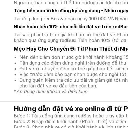
Ngoài ra, bạn cũng có thể tận hưởng các lợi ích sau
Tặng tiền vào Ví khi đăng ký ứng dụng - Nhận nga
Tải ứng dụng redBus & nhận ngay 100.000 VNĐ vào v
Nhận hoàn tiền 10% cho mỗi lần đặt vé trên redBu
Tại sao phải trả trọn giá khi bạn có thể đặt vé P
khách qua ứng dụng redBus! Tiền hoàn 10% (tối đa 
Mẹo Hay Cho Chuyến Đi Từ Phan Thiết đi Nh
Nên đến điểm đón trước giờ khởi hành khoảng 15
Tận dụng các điểm dừng nghỉ trên đường để thư 
Đặt vé xe chuyến đêm có thể giúp bạn tiết kiệm c
Việc trước đảm bảo bạn chọn được chỗ ngồi tốt 
Đừng quên kiểm tra các ưu đãi và giảm giá tốt n
cho lần đặt vé xe đầu tiên của bạn.
*
Áp dụng điều khoản và điều kiện
Hướng dẫn đặt vé xe online đi từ 
Bước 1: Tải xuống ứng dụng redBus hoặc truy cập 
Bước 2: Nhập điểm khởi hành (Phan Thiết) và điểm 
Bước 3: Chọn nhà xe có giờ khởi hành và lịch trìn