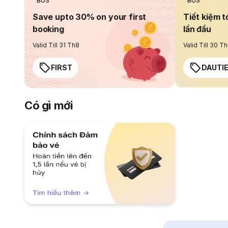
BUS
BUS
Save upto 30% on your first
Tiết kiệm t
booking
lần đầu
Valid Till 31 Th8
Valid Till 30 T
FIRST
DAUTI
Có gì mới