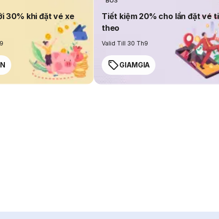
BUS
ới 30% khi đặt vé xe
Tiết kiệm 20% cho lần đặt vé t
theo
h9
Valid Till 30 Th9
EN
GIAMGIA