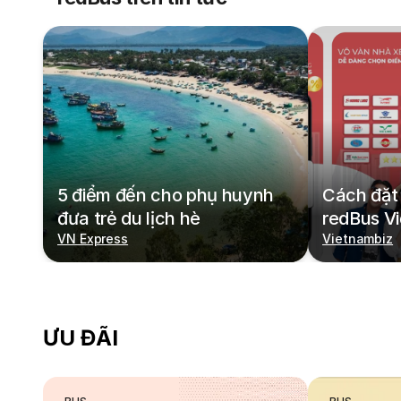
5 điểm đến cho phụ huynh
Cách đặt 
đưa trẻ du lịch hè
redBus V
VN Express
Vietnambiz
ƯU ĐÃI