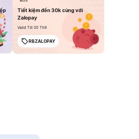
BUS
iếp
Tiết kiệm đến 30k cùng với
Zalopay
Valid Till 30 Th9
RBZALOPAY