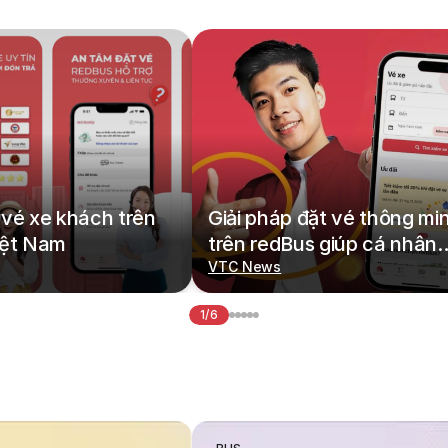
vé xe khách trên
Giải pháp đặt vé thông mi
iệt Nam
trên redBus giúp cá nhân
hoá hành trình di chuyển
VTC News
1/6