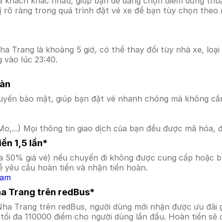
ả khách khác nhau, giúp bạn dễ dàng chọn điểm dừng thuận
hị rõ ràng trong quá trình đặt vé xe để bạn tùy chọn theo
a Trang là khoảng 5 giờ, có thể thay đổi tùy nhà xe, loại
 vào lúc 23:40.
oàn
uyến bảo mật, giúp bạn đặt vé nhanh chóng mà không cầ
o,...) Mọi thông tin giao dịch của bạn đều được mã hóa, 
ền 1,5 lần*
a 50% giá vé) nếu chuyến đi không được cung cấp hoặc bị
 yêu cầu hoàn tiền và nhận tiền hoàn.
Nam
ha Trang trên redBus*
 Nha Trang trên redBus, người dùng mới nhận được ưu đãi
tối đa 110000 điểm cho người dùng lần đầu. Hoàn tiền sẽ 