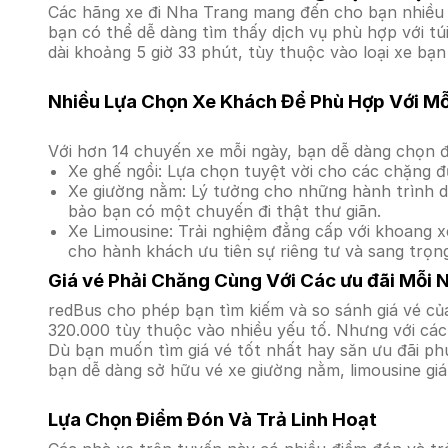
Các hãng xe đi Nha Trang mang đến cho bạn nhiều s
bạn có thể dễ dàng tìm thấy dịch vụ phù hợp với tú
dài khoảng 5 giờ 33 phút, tùy thuộc vào loại xe bạn
Nhiều Lựa Chọn Xe Khách Để Phù Hợp Với M
Với hơn 14 chuyến xe mỗi ngày, bạn dễ dàng chọn đ
Xe ghế ngồi: Lựa chọn tuyệt vời cho các chặng đ
Xe giường nằm: Lý tưởng cho những hành trình dà
bảo bạn có một chuyến đi thật thư giãn.
Xe Limousine: Trải nghiệm đẳng cấp với khoang xe
cho hành khách ưu tiên sự riêng tư và sang trọn
Giá vé Phải Chăng Cùng Với Các ưu đãi Mỗi 
redBus cho phép bạn tìm kiếm và so sánh giá vé của
320.000 tùy thuộc vào nhiều yếu tố. Nhưng với các 
Dù bạn muốn tìm giá vé tốt nhất hay săn ưu đãi phú
bạn dễ dàng sở hữu vé xe giường nằm, limousine gi
Lựa Chọn Điểm Đón Và Trả Linh Hoạt