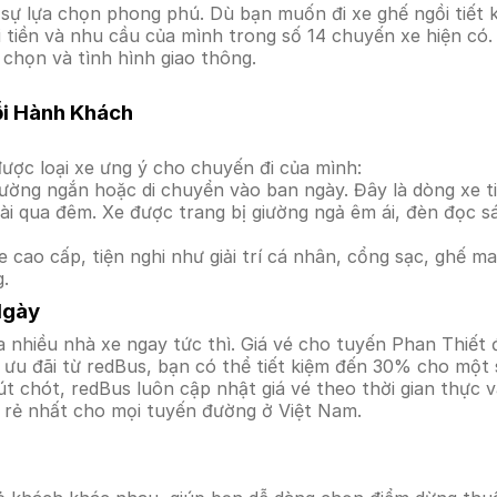
ự lựa chọn phong phú. Dù bạn muốn đi xe ghế ngồi tiết k
i tiền và nhu cầu của mình trong số 14 chuyến xe hiện có
 chọn và tình hình giao thông.
ỗi Hành Khách
ược loại xe ưng ý cho chuyến đi của mình:
ường ngắn hoặc di chuyển vào ban ngày. Đây là dòng xe ti
i qua đêm. Xe được trang bị giường ngả êm ái, đèn đọc s
 cao cấp, tiện nghi như giải trí cá nhân, cổng sạc, ghế 
g.
Ngày
 nhiều nhà xe ngay tức thì. Giá vé cho tuyến Phan Thiết 
ưu đãi từ redBus, bạn có thể tiết kiệm đến 30% cho một s
t chót, redBus luôn cập nhật giá vé theo thời gian thực v
á rẻ nhất cho mọi tuyến đường ở Việt Nam.