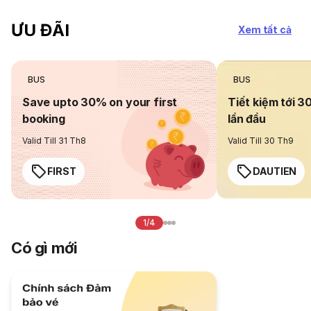
ƯU ĐÃI
Xem tất cả
BUS
BUS
Save upto 30% on your first
Tiết kiệm tới 3
booking
lần đầu
Valid Till 31 Th8
Valid Till 30 Th9
FIRST
DAUTIEN
1/4
Có gì mới