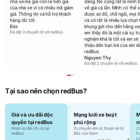
nhà xe mà giá còn rẻ hơn giá
dàng. Nó cũng rất là minh 
của nhà xe vì có nhiều mã giảm
về giá cả lẫn. Mình có thể 
giá. Thông tin và hỗ trợ khách
được sơ đồ, chỗ ngồi, mọi 
hàng rất tốt.
và có rất là nhiều lựa chọn 
Eric
khung giờ cho đến hãng xe
Đã đặt 3 chuyến đi với redBus
em thấy đó là một cái sự tr
nghiệm khá là tốt và em sẽ 
thiệu đến bạn bè của em d
redBus.
Nguyen Thy
Đã đặt 2 chuyến đi với redBus
Tại sao nên chọn redBus?
Giá và ưu đãi độc
Mạng lưới xe buýt
M
quyền tại redBus
phủ rộng
n
Nhận ưu đãi chỉ có tại
Di chuyển êm ái, thuận lợi từ
Cá
redBus
Bắc vào Nam
F
L