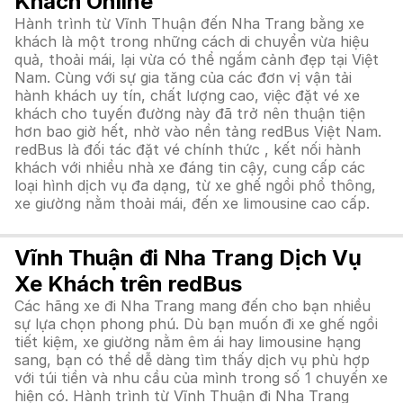
Khách Online
Hành trình từ Vĩnh Thuận đến Nha Trang bằng xe
khách là một trong những cách di chuyển vừa hiệu
quả, thoải mái, lại vừa có thể ngắm cảnh đẹp tại Việt
Nam. Cùng với sự gia tăng của các đơn vị vận tải
hành khách uy tín, chất lượng cao, việc đặt vé xe
khách cho tuyến đường này đã trở nên thuận tiện
hơn bao giờ hết, nhờ vào nền tảng redBus Việt Nam.
redBus là đối tác đặt vé chính thức , kết nối hành
khách với nhiều nhà xe đáng tin cậy, cung cấp các
loại hình dịch vụ đa dạng, từ xe ghế ngồi phổ thông,
xe giường nằm thoải mái, đến xe limousine cao cấp.
Vĩnh Thuận đi Nha Trang Dịch Vụ
Xe Khách trên redBus
Các hãng xe đi Nha Trang mang đến cho bạn nhiều
sự lựa chọn phong phú. Dù bạn muốn đi xe ghế ngồi
tiết kiệm, xe giường nằm êm ái hay limousine hạng
sang, bạn có thể dễ dàng tìm thấy dịch vụ phù hợp
với túi tiền và nhu cầu của mình trong số 1 chuyến xe
hiện có. Hành trình từ Vĩnh Thuận đi Nha Trang