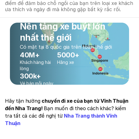
điểm để đảm bảo chỗ ngồi của bạn trên loại xe khách
ưa thích và ngày đi mà không gặp bất kỳ rắc rối.
Nền tảng xe buýt lớn
nhất thế giới
Có mặt tại 8 quốc gia trên toàn thế giới
40M+
5000+
Khách hàng hài
Hãng xe
lòng
300k+
Vé bán mỗi ngày
Hãy tận hưởng
chuyến đi xe của bạn từ Vĩnh Thuận
đến Nha Trang!
Bạn muốn đi theo cách khác? kiểm
tra tất cả các đề nghị từ
Nha Trang thành Vĩnh
Thuận