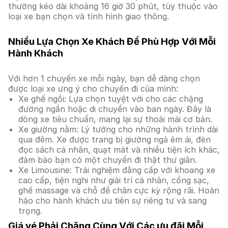
thường kéo dài khoảng 16 giờ 30 phút, tùy thuộc vào
loại xe bạn chọn và tình hình giao thông.
Nhiều Lựa Chọn Xe Khách Để Phù Hợp Với Mỗi
Hành Khách
Với hơn 1 chuyến xe mỗi ngày, bạn dễ dàng chọn
được loại xe ưng ý cho chuyến đi của mình:
Xe ghế ngồi: Lựa chọn tuyệt vời cho các chặng
đường ngắn hoặc di chuyển vào ban ngày. Đây là
dòng xe tiêu chuẩn, mang lại sự thoải mái cơ bản.
Xe giường nằm: Lý tưởng cho những hành trình dài
qua đêm. Xe được trang bị giường ngả êm ái, đèn
đọc sách cá nhân, quạt mát và nhiều tiện ích khác,
đảm bảo bạn có một chuyến đi thật thư giãn.
Xe Limousine: Trải nghiệm đẳng cấp với khoang xe
cao cấp, tiện nghi như giải trí cá nhân, cổng sạc,
ghế massage và chỗ để chân cực kỳ rộng rãi. Hoàn
hảo cho hành khách ưu tiên sự riêng tư và sang
trọng.
Giá vé Phải Chăng Cùng Với Các ưu đãi Mỗi