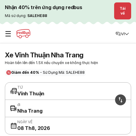
Nhận 40% trên ứng dụng redbus
Tải
về
Mã sử dụng:
SALEHE88
☰
VI
Xe Vĩnh Thuận Nha Trang
Hoàn tiền lên đến 1.5X nếu chuyến xe không thực hiện
Giảm đến 40%
- Sử Dụng Mã: SALEHE88
TỪ
Vĩnh Thuận
đi
Nha Trang
NGÀY VỀ
08 Th8, 2026