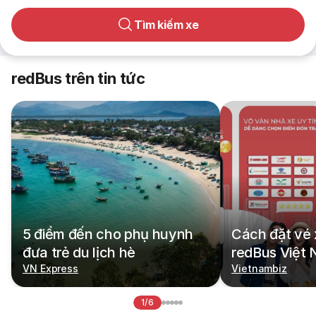
Tìm kiếm xe
redBus trên tin tức
5 điểm đến cho phụ huynh
Cách đặt vé 
đưa trẻ du lịch hè
redBus Việt
VN Express
Vietnambiz
1/6