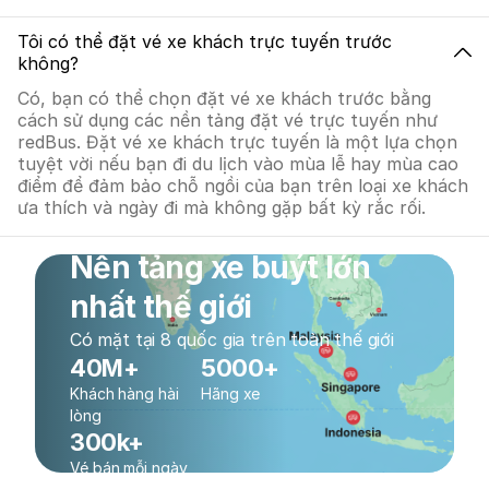
Tôi có thể đặt vé xe khách trực tuyến trước
không?
Có, bạn có thể chọn đặt vé xe khách trước bằng
cách sử dụng các nền tảng đặt vé trực tuyến như
redBus. Đặt vé xe khách trực tuyến là một lựa chọn
tuyệt vời nếu bạn đi du lịch vào mùa lễ hay mùa cao
điểm để đảm bảo chỗ ngồi của bạn trên loại xe khách
ưa thích và ngày đi mà không gặp bất kỳ rắc rối.
Nền tảng xe buýt lớn
nhất thế giới
Có mặt tại 8 quốc gia trên toàn thế giới
40M+
5000+
Khách hàng hài
Hãng xe
lòng
300k+
Vé bán mỗi ngày