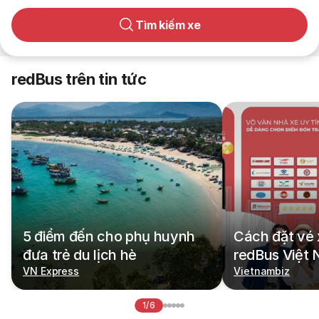
Tìm kiếm xe
redBus trên tin tức
5 điểm đến cho phụ huynh
Cách đặt vé 
đưa trẻ du lịch hè
redBus Việt
VN Express
Vietnambiz
1/6