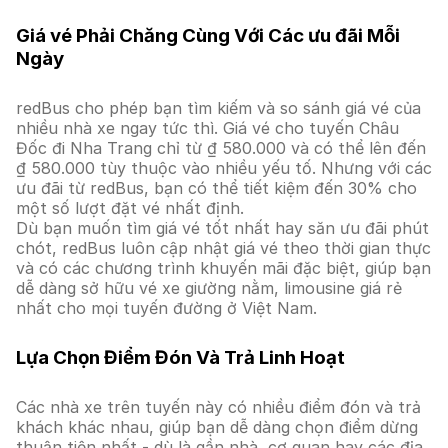
Giá vé Phải Chăng Cùng Với Các ưu đãi Mỗi
Ngày
redBus cho phép bạn tìm kiếm và so sánh giá vé của
nhiều nhà xe ngay tức thì. Giá vé cho tuyến Châu
Đốc đi Nha Trang chỉ từ ₫ 580.000 và có thể lên đến
₫ 580.000 tùy thuộc vào nhiều yếu tố. Nhưng với các
ưu đãi từ redBus, bạn có thể tiết kiệm đến 30% cho
một số lượt đặt vé nhất định.
Dù bạn muốn tìm giá vé tốt nhất hay săn ưu đãi phút
chót, redBus luôn cập nhật giá vé theo thời gian thực
và có các chương trình khuyến mãi đặc biệt, giúp bạn
dễ dàng sở hữu vé xe giường nằm, limousine giá rẻ
nhất cho mọi tuyến đường ở Việt Nam.
Lựa Chọn Điểm Đón Và Trả Linh Hoạt
Các nhà xe trên tuyến này có nhiều điểm đón và trả
khách khác nhau, giúp bạn dễ dàng chọn điểm dừng
thuận tiện nhất - dù là gần nhà, cơ quan hay các địa