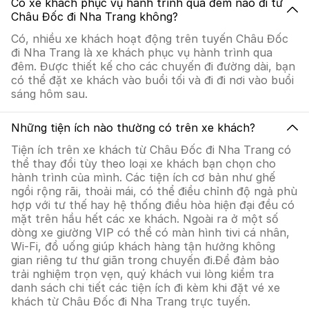
Có xe khách phục vụ hành trình qua đêm nào đi từ
Châu Đốc đi Nha Trang không?
Có, nhiều xe khách hoạt động trên tuyến Châu Đốc
đi Nha Trang là xe khách phục vụ hành trình qua
đêm. Được thiết kế cho các chuyến đi đường dài, bạn
có thể đặt xe khách vào buổi tối và đi đi nơi vào buổi
sáng hôm sau.
Những tiện ích nào thường có trên xe khách?
Tiện ích trên xe khách từ Châu Đốc đi Nha Trang có
thể thay đổi tùy theo loại xe khách bạn chọn cho
hành trình của mình. Các tiện ích cơ bản như ghế
ngồi rộng rãi, thoải mái, có thể điều chỉnh độ ngả phù
hợp với tư thế hay hệ thống điều hòa hiện đại đều có
mặt trên hầu hết các xe khách. Ngoài ra ở một số
dòng xe giường VIP có thể có màn hình tivi cá nhân,
Wi-Fi, đồ uống giúp khách hàng tận hưởng không
gian riêng tư thư giãn trong chuyến đi.Để đảm bảo
trải nghiệm trọn vẹn, quý khách vui lòng kiểm tra
danh sách chi tiết các tiện ích đi kèm khi đặt vé xe
khách từ Châu Đốc đi Nha Trang trực tuyến.