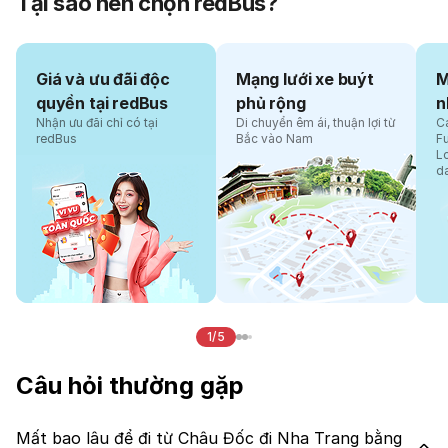
Tại sao nên chọn redBus?
Giá và ưu đãi độc
Mạng lưới xe buýt
M
quyền tại redBus
phủ rộng
n
Nhận ưu đãi chỉ có tại
Di chuyển êm ái, thuận lợi từ
Cá
redBus
Bắc vào Nam
F
L
d
1/5
Câu hỏi thường gặp
Mất bao lâu để đi từ Châu Đốc đi Nha Trang bằng