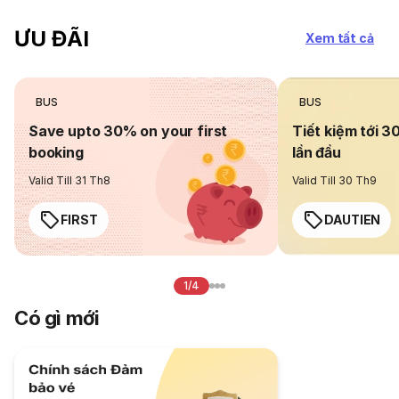
ƯU ĐÃI
Xem tất cả
BUS
BUS
Save upto 30% on your first
Tiết kiệm tới 3
booking
lần đầu
Valid Till 31 Th8
Valid Till 30 Th9
FIRST
DAUTIEN
1/4
Có gì mới