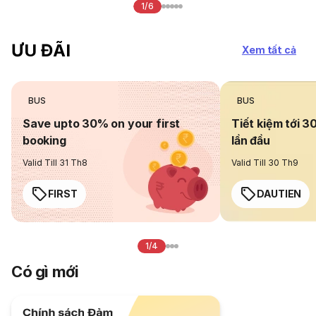
1/6
ƯU ĐÃI
Xem tất cả
BUS
BUS
Save upto 30% on your first
Tiết kiệm tới 3
booking
lần đầu
Valid Till 31 Th8
Valid Till 30 Th9
FIRST
DAUTIEN
1/4
Có gì mới