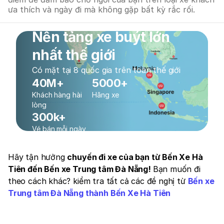
ưa thích và ngày đi mà không gặp bất kỳ rắc rối.
Nền tảng xe buýt lớn
nhất thế giới
Có mặt tại 8 quốc gia trên toàn thế giới
40M+
5000+
Khách hàng hài
Hãng xe
lòng
300k+
Vé bán mỗi ngày
Hãy tận hưởng
chuyến đi xe của bạn từ Bến Xe Hà
Tiên đến Bến xe Trung tâm Đà Nẵng!
Bạn muốn đi
theo cách khác? kiểm tra tất cả các đề nghị từ
Bến xe
Trung tâm Đà Nẵng thành Bến Xe Hà Tiên