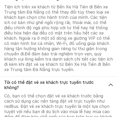
Tiện ích trên xe khách từ Bến Xe Hà Tiên đi Bến xe
Trung tâm Đà Nẵng có thể thay đổi tùy theo loại xe
khách bạn chọn cho hành trình của mình. Các tiện
ích cơ bản như ghế ngồi rộng rãi, thoải mái, có thể
điều chỉnh độ ngả phù hợp với tư thế hay hệ thống
điều hòa hiện đại đều có mặt trên hầu hết các xe
khách. Ngoài ra ở một số dòng xe giường VIP có thể
có màn hình tivi cá nhân, Wi-Fi, đồ uống giúp khách
hàng tận hưởng không gian riêng tư thư giãn trong
chuyến đi.Để đảm bảo trải nghiệm trọn vẹn, quý
khách vui lòng kiểm tra danh sách chi tiết các tiện ích
đi kèm khi đặt vé xe khách từ Bến Xe Hà Tiên đi Bến
xe Trung tâm Đà Nẵng trực tuyến.
Tôi có thể đặt vé xe khách trực tuyến trước
không?
Có, bạn có thể chọn đặt vé xe khách trước bằng
cách sử dụng các nền tảng đặt vé trực tuyến như
redBus. Đặt vé xe khách trực tuyến là một lựa chọn
tuyệt vời nếu bạn đi du lịch vào mùa lễ hay mùa cao
điểm để đảm bảo chỗ ngồi của bạn trên loại xe khách