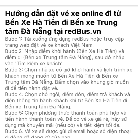
Hướng dẫn đặt vé xe online đi từ
Bến Xe Hà Tiên đi Bến xe Trung
tâm Đà Nẵng tại redBus.vn
Bước 1: Tải xuống ứng dụng redBus hoặc truy cập
trang web đặt vé xe khách Việt Nam.
Bước 2: Nhập điểm khởi hành (Bến Xe Hà Tiên) và
điểm đi (Bến xe Trung tâm Đà Nẵng), sau đó nhấp
vào 'Tìm kiếm xe khách'.
Bước 3: Chọn nhà xe có giờ khởi hành và lịch trình xe
khách mong muốn từ Bến Xe Hà Tiên đi Bến xe
Trung tâm Đà Nẵng. Bấm chọn vào khung giờ muốn
đi để tiến hành đặt vé.
Bước 4: Chọn chỗ ngồi, điểm đón, điểm trả khách và
điền thông tin hành khách khi từ Bến Xe Hà Tiên đi
Bến xe Trung tâm Đà Nẵng.
Bước 5: Chọn phương thức thanh toán phù hợp và
tiến hành thanh toán vé. Để có vé xe giá rẻ, hãy sử
dụng mã khuyến mãi (nếu có) và tiết kiệm tối đa.
Bước 6: Vé xe sẽ được gửi đi email hoặc số điện thoại
di động đã đăng ký của bạn.