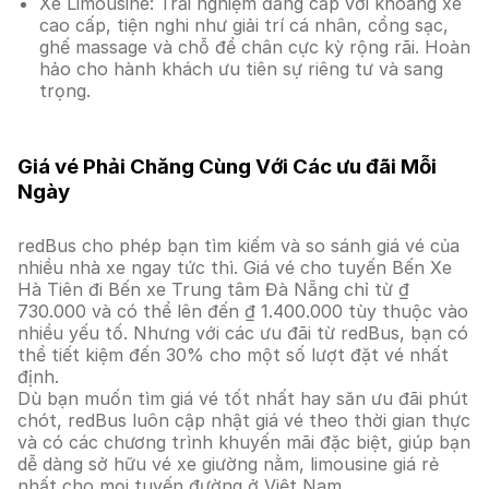
Xe Limousine: Trải nghiệm đẳng cấp với khoang xe
cao cấp, tiện nghi như giải trí cá nhân, cổng sạc,
ghế massage và chỗ để chân cực kỳ rộng rãi. Hoàn
hảo cho hành khách ưu tiên sự riêng tư và sang
trọng.
Giá vé Phải Chăng Cùng Với Các ưu đãi Mỗi
Ngày
redBus cho phép bạn tìm kiếm và so sánh giá vé của
nhiều nhà xe ngay tức thì. Giá vé cho tuyến Bến Xe
Hà Tiên đi Bến xe Trung tâm Đà Nẵng chỉ từ ₫
730.000 và có thể lên đến ₫ 1.400.000 tùy thuộc vào
nhiều yếu tố. Nhưng với các ưu đãi từ redBus, bạn có
thể tiết kiệm đến 30% cho một số lượt đặt vé nhất
định.
Dù bạn muốn tìm giá vé tốt nhất hay săn ưu đãi phút
chót, redBus luôn cập nhật giá vé theo thời gian thực
và có các chương trình khuyến mãi đặc biệt, giúp bạn
dễ dàng sở hữu vé xe giường nằm, limousine giá rẻ
nhất cho mọi tuyến đường ở Việt Nam.