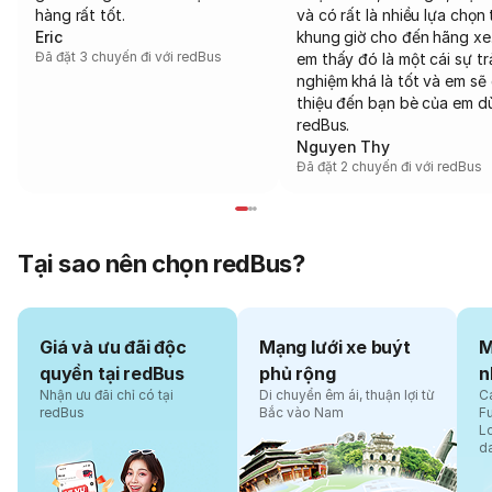
hàng rất tốt.
và có rất là nhiều lựa chọn 
Eric
khung giờ cho đến hãng xe
Đã đặt 3 chuyến đi với redBus
em thấy đó là một cái sự tr
nghiệm khá là tốt và em sẽ 
thiệu đến bạn bè của em d
redBus.
Nguyen Thy
Đã đặt 2 chuyến đi với redBus
Tại sao nên chọn redBus?
Giá và ưu đãi độc
Mạng lưới xe buýt
M
quyền tại redBus
phủ rộng
n
Nhận ưu đãi chỉ có tại
Di chuyển êm ái, thuận lợi từ
Cá
redBus
Bắc vào Nam
F
L
d