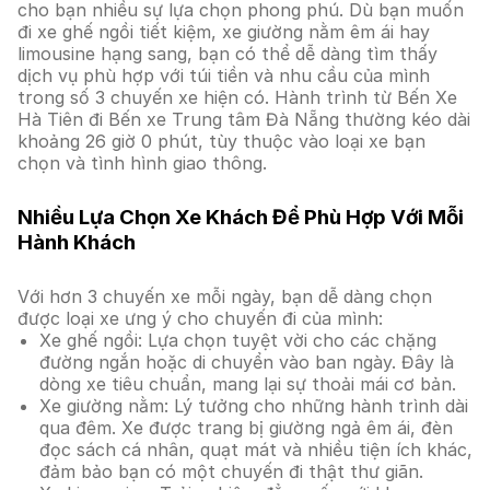
cho bạn nhiều sự lựa chọn phong phú. Dù bạn muốn
đi xe ghế ngồi tiết kiệm, xe giường nằm êm ái hay
limousine hạng sang, bạn có thể dễ dàng tìm thấy
dịch vụ phù hợp với túi tiền và nhu cầu của mình
trong số 3 chuyến xe hiện có. Hành trình từ Bến Xe
Hà Tiên đi Bến xe Trung tâm Đà Nẵng thường kéo dài
khoảng 26 giờ 0 phút, tùy thuộc vào loại xe bạn
chọn và tình hình giao thông.
Nhiều Lựa Chọn Xe Khách Để Phù Hợp Với Mỗi
Hành Khách
Với hơn 3 chuyến xe mỗi ngày, bạn dễ dàng chọn
được loại xe ưng ý cho chuyến đi của mình:
Xe ghế ngồi: Lựa chọn tuyệt vời cho các chặng
đường ngắn hoặc di chuyển vào ban ngày. Đây là
dòng xe tiêu chuẩn, mang lại sự thoải mái cơ bản.
Xe giường nằm: Lý tưởng cho những hành trình dài
qua đêm. Xe được trang bị giường ngả êm ái, đèn
đọc sách cá nhân, quạt mát và nhiều tiện ích khác,
đảm bảo bạn có một chuyến đi thật thư giãn.