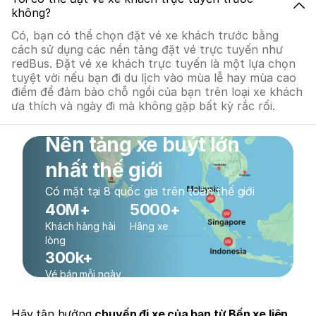
không?
Có, bạn có thể chọn đặt vé xe khách trước bằng
cách sử dụng các nền tảng đặt vé trực tuyến như
redBus. Đặt vé xe khách trực tuyến là một lựa chọn
tuyệt vời nếu bạn đi du lịch vào mùa lễ hay mùa cao
điểm để đảm bảo chỗ ngồi của bạn trên loại xe khách
ưa thích và ngày đi mà không gặp bất kỳ rắc rối.
Nền tảng xe buýt lớn
nhất thế giới
Có mặt tại 8 quốc gia trên toàn thế giới
40M+
5000+
Khách hàng hài
Hãng xe
lòng
300k+
Vé bán mỗi ngày
Hãy tận hưởng
chuyến đi xe của bạn từ Bến xe liên