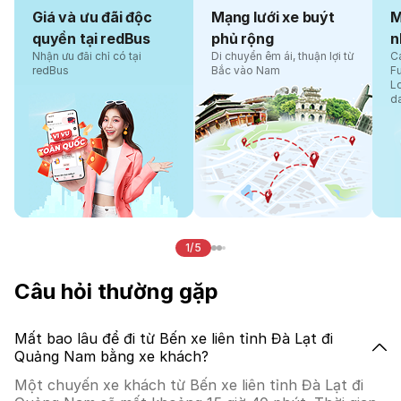
Giá và ưu đãi độc
Mạng lưới xe buýt
M
quyền tại redBus
phủ rộng
n
Nhận ưu đãi chỉ có tại
Di chuyển êm ái, thuận lợi từ
Cá
redBus
Bắc vào Nam
F
L
d
1/5
Câu hỏi thường gặp
Mất bao lâu để đi từ Bến xe liên tỉnh Đà Lạt đi
Quảng Nam bằng xe khách?
Một chuyến xe khách từ Bến xe liên tỉnh Đà Lạt đi