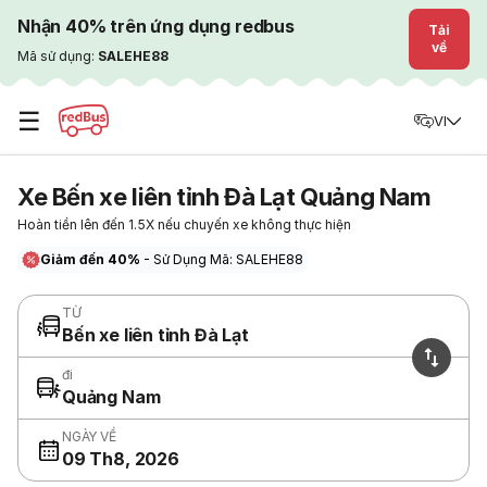
Nhận 40% trên ứng dụng redbus
Tải
về
Mã sử dụng:
SALEHE88
☰
VI
Xe Bến xe liên tỉnh Đà Lạt Quảng Nam
Hoàn tiền lên đến 1.5X nếu chuyến xe không thực hiện
Giảm đến 40%
- Sử Dụng Mã: SALEHE88
TỪ
Bến xe liên tỉnh Đà Lạt
đi
Quảng Nam
NGÀY VỀ
09 Th8, 2026