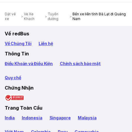
Dặt vé
Ve Xe
Tuyến
Bến xe liên tỉnh Đà Lạt đi Quảng
xe
Khach
đường
Nam
Về redBus
Về Chúng Tôi
Liên hệ
Thông Tin
Điều Khoản và Điều Kiện
Chính sách bảo mật
Quy chế
Chứng Nhận
Trang Toàn Cầu
India
Indonesia
Singapore
Malaysia
Việt Nam
Colombia
Peru
Campuchia