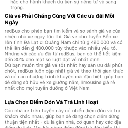
hảo cho hành khách ưu tiên sự riêng tư và sang
trọng.
Giá vé Phải Chăng Cùng Với Các ưu đãi Mỗi
Ngày
redBus cho phép bạn tìm kiếm và so sánh giá vé của
nhiều nhà xe ngay tức thì. Giá vé cho tuyến Bến xe
liên tỉnh Đà Lạt đi Quảng Nam chỉ từ ₫ 480.000 và có
thể lên đến ₫ 480.000 tùy thuộc vào nhiều yếu tố.
Nhưng với các ưu đãi từ redBus, bạn có thể tiết kiệm
đến 30% cho một số lượt đặt vé nhất định.
Dù bạn muốn tìm giá vé tốt nhất hay săn ưu đãi phút
chót, redBus luôn cập nhật giá vé theo thời gian thực
và có các chương trình khuyến mãi đặc biệt, giúp bạn
dễ dàng sở hữu vé xe giường nằm, limousine giá rẻ
nhất cho mọi tuyến đường ở Việt Nam.
Lựa Chọn Điểm Đón Và Trả Linh Hoạt
Các nhà xe trên tuyến này có nhiều điểm đón và trả
khách khác nhau, giúp bạn dễ dàng chọn điểm dừng
thuận tiện nhất - dù là gần nhà, cơ quan hay các địa
điểm du lịch. Mọi lựa chọn điểm đón/trả đều hiển thị