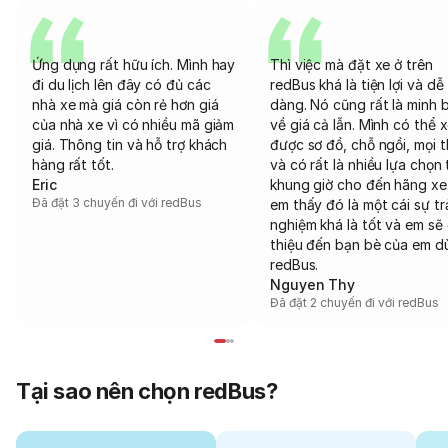
Ứng dụng rất hữu ích. Mình hay
Thì việc mà đặt xe ở trên
đi du lịch lên đây có đủ các
redBus khá là tiện lợi và dễ
nhà xe mà giá còn rẻ hơn giá
dàng. Nó cũng rất là minh 
của nhà xe vì có nhiều mã giảm
về giá cả lẫn. Mình có thể 
giá. Thông tin và hỗ trợ khách
được sơ đồ, chỗ ngồi, mọi 
hàng rất tốt.
và có rất là nhiều lựa chọn 
Eric
khung giờ cho đến hãng xe
Đã đặt 3 chuyến đi với redBus
em thấy đó là một cái sự tr
nghiệm khá là tốt và em sẽ 
thiệu đến bạn bè của em d
redBus.
Nguyen Thy
Đã đặt 2 chuyến đi với redBus
Tại sao nên chọn redBus?