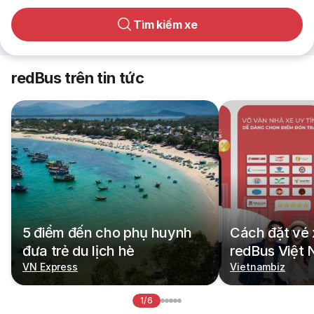
Tìm kiếm xe
redBus trên tin tức
5 điểm đến cho phụ huynh
Cách đặt vé 
đưa trẻ du lịch hè
redBus Việt
VN Express
Vietnambiz
1/6