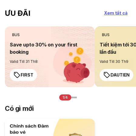
ƯU ĐÃI
Xem tất cả
BUS
BUS
Save upto 30% on your first
Tiết kiệm tới 3
booking
lần đầu
Valid Till 31 Th8
Valid Till 30 Th9
FIRST
DAUTIEN
1/4
Có gì mới