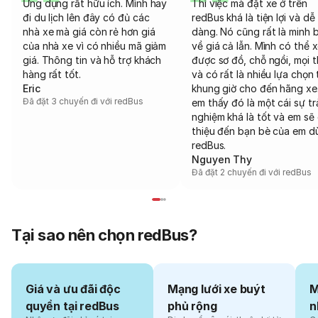
Ứng dụng rất hữu ích. Mình hay
Thì việc mà đặt xe ở trên
đi du lịch lên đây có đủ các
redBus khá là tiện lợi và dễ
nhà xe mà giá còn rẻ hơn giá
dàng. Nó cũng rất là minh 
của nhà xe vì có nhiều mã giảm
về giá cả lẫn. Mình có thể 
giá. Thông tin và hỗ trợ khách
được sơ đồ, chỗ ngồi, mọi 
hàng rất tốt.
và có rất là nhiều lựa chọn 
Eric
khung giờ cho đến hãng xe
Đã đặt 3 chuyến đi với redBus
em thấy đó là một cái sự tr
nghiệm khá là tốt và em sẽ 
thiệu đến bạn bè của em d
redBus.
Nguyen Thy
Đã đặt 2 chuyến đi với redBus
Tại sao nên chọn redBus?
Giá và ưu đãi độc
Mạng lưới xe buýt
M
quyền tại redBus
phủ rộng
n