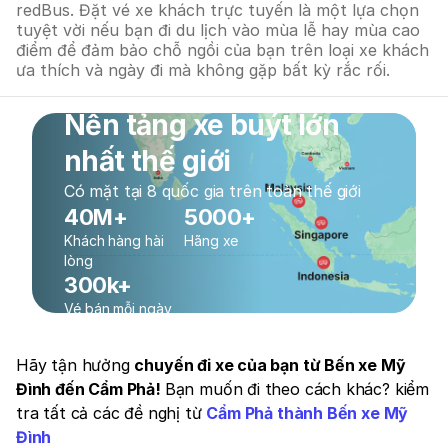
redBus. Đặt vé xe khách trực tuyến là một lựa chọn
tuyệt vời nếu bạn đi du lịch vào mùa lễ hay mùa cao
điểm để đảm bảo chỗ ngồi của bạn trên loại xe khách
ưa thích và ngày đi mà không gặp bất kỳ rắc rối.
Nền tảng xe buýt lớn
nhất thế giới
Có mặt tại 8 quốc gia trên toàn thế giới
40M+
5000+
Khách hàng hài
Hãng xe
lòng
300k+
Vé bán mỗi ngày
Hãy tận hưởng
chuyến đi xe của bạn từ Bến xe Mỹ
Đình đến Cẩm Phả!
Bạn muốn đi theo cách khác? kiểm
tra tất cả các đề nghị từ
Cẩm Phả thành Bến xe Mỹ
Đình