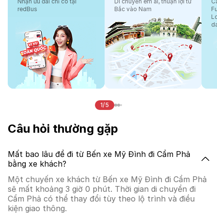
Nhận ưu đãi chỉ có tại
Di chuyển êm ái, thuận lợi từ
Cá
redBus
Bắc vào Nam
F
L
d
1/5
Câu hỏi thường gặp
Mất bao lâu để đi từ Bến xe Mỹ Đình đi Cẩm Phả
bằng xe khách?
Một chuyến xe khách từ Bến xe Mỹ Đình đi Cẩm Phả
sẽ mất khoảng 3 giờ 0 phút. Thời gian di chuyển đi
Cẩm Phả có thể thay đổi tùy theo lộ trình và điều
kiện giao thông.