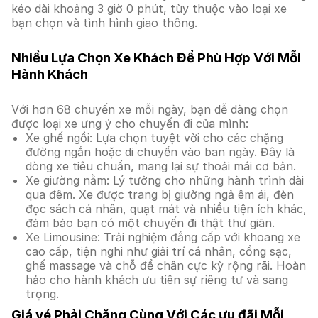
kéo dài khoảng 3 giờ 0 phút, tùy thuộc vào loại xe
bạn chọn và tình hình giao thông.
Nhiều Lựa Chọn Xe Khách Để Phù Hợp Với Mỗi
Hành Khách
Với hơn 68 chuyến xe mỗi ngày, bạn dễ dàng chọn
được loại xe ưng ý cho chuyến đi của mình:
Xe ghế ngồi: Lựa chọn tuyệt vời cho các chặng
đường ngắn hoặc di chuyển vào ban ngày. Đây là
dòng xe tiêu chuẩn, mang lại sự thoải mái cơ bản.
Xe giường nằm: Lý tưởng cho những hành trình dài
qua đêm. Xe được trang bị giường ngả êm ái, đèn
đọc sách cá nhân, quạt mát và nhiều tiện ích khác,
đảm bảo bạn có một chuyến đi thật thư giãn.
Xe Limousine: Trải nghiệm đẳng cấp với khoang xe
cao cấp, tiện nghi như giải trí cá nhân, cổng sạc,
ghế massage và chỗ để chân cực kỳ rộng rãi. Hoàn
hảo cho hành khách ưu tiên sự riêng tư và sang
trọng.
Giá vé Phải Chăng Cùng Với Các ưu đãi Mỗi