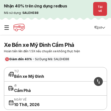
Nhận 40% trên ứng dụng redbus
Tải
về
Mã sử dụng:
SALEHE88
☰
VI
Xe Bến xe Mỹ Đình Cẩm Phả
Hoàn tiền lên đến 1.5X nếu chuyến xe không thực hiện
Giảm đến 40%
- Sử Dụng Mã: SALEHE88
TỪ
Bến xe Mỹ Đình
đi
Cẩm Phả
NGÀY VỀ
10 Th8, 2026