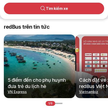
Tìm kiếm xe
redBus trên tin tức
5 điểm đến cho phụ huynh
Cách đặt vé 
đưa trẻ du lịch hè
redBus Việt
VN Express
Vietnambiz
1/6