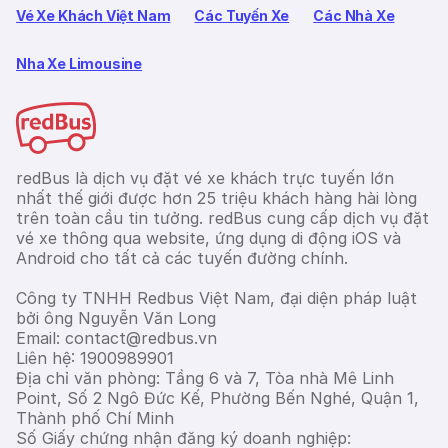
Vé Xe Khách Việt Nam
Các Tuyến Xe
Các Nhà Xe
Nha Xe Limousine
redBus là dịch vụ đặt vé xe khách trực tuyến lớn
nhất thế giới được hơn 25 triệu khách hàng hài lòng
trên toàn cầu tin tưởng. redBus cung cấp dịch vụ đặt
vé xe thông qua website, ứng dụng di động iOS và
Android cho tất cả các tuyến đường chính.
Công ty TNHH Redbus Việt Nam, đại diện pháp luật
bởi ông Nguyễn Văn Long
Email: contact@redbus.vn
Liên hệ: 1900989901
Địa chỉ văn phòng: Tầng 6 và 7, Tòa nhà Mê Linh
Point, Số 2 Ngô Đức Kế, Phường Bến Nghé, Quận 1,
Thành phố Chí Minh
Số Giấy chứng nhận đăng ký doanh nghiệp: