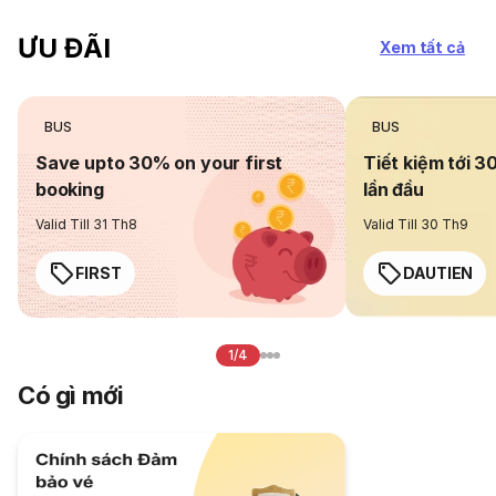
ƯU ĐÃI
Xem tất cả
BUS
BUS
Save upto 30% on your first
Tiết kiệm tới 3
booking
lần đầu
Valid Till 31 Th8
Valid Till 30 Th9
FIRST
DAUTIEN
1/4
Có gì mới