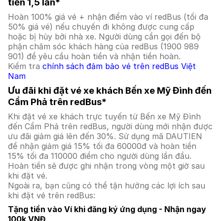
tiền 1,5 lần*
Hoàn 100% giá vé + nhận điểm vào ví redBus (tối đa
50% giá vé) nếu chuyến đi không được cung cấp
hoặc bị hủy bởi nhà xe. Người dùng cần gọi đến bộ
phận chăm sóc khách hàng của redBus (1900 989
901) để yêu cầu hoàn tiền và nhận tiền hoàn.
Kiểm tra
chính sách đảm bảo vé trên redBus Việt
Nam
Ưu đãi khi đặt vé xe khách Bến xe Mỹ Đình đến
Cẩm Phả trên redBus*
Khi đặt vé xe khách trực tuyến từ Bến xe Mỹ Đình
đến Cẩm Phả trên redBus, người dùng mới nhận được
ưu đãi giảm giá lên đến 30%. Sử dụng mã DAUTIEN
để nhận giảm giá 15% tối đa 60000đ và hoàn tiền
15% tối đa 110000 điểm cho người dùng lần đầu.
Hoàn tiền sẽ được ghi nhận trong vòng một giờ sau
khi đặt vé.
Ngoài ra, bạn cũng có thể tận hưởng các lợi ích sau
khi đặt vé trên redBus:
Tặng tiền vào Ví khi đăng ký ứng dụng - Nhận ngay
100k VNĐ