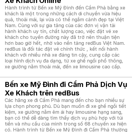
Xe Khách Online
Hành trình từ Bến xe Mỹ Đình đến Cẩm Phả bằng xe
khách là một trong những cách di chuyển vừa hiệu
quả, thoải mái, lại vừa có thể ngắm cảnh đẹp tại Việt
Nam. Cùng với sự gia tăng của các đơn vị vận tải
hành khách uy tín, chất lượng cao, việc đặt vé xe
khách cho tuyến đường này đã trở nên thuận tiện
hơn bao giờ hết, nhờ vào nền tảng redBus Việt Nam.
redBus là đối tác đặt vé chính thức , kết nối hành
khách với nhiều nhà xe đáng tin cậy, cung cấp các
loại hình dịch vụ đa dạng, từ xe ghế ngồi phổ thông,
xe giường nằm thoải mái, đến xe limousine cao cấp.
Bến xe Mỹ Đình đi Cẩm Phả Dịch Vụ
Xe Khách trên redBus
Các hãng xe đi Cẩm Phả mang đến cho bạn nhiều sự
lựa chọn phong phú. Dù bạn muốn đi xe ghế ngồi tiết
kiệm, xe giường nằm êm ái hay limousine hạng sang,
bạn có thể dễ dàng tìm thấy dịch vụ phù hợp với túi
tiền và nhu cầu của mình trong số 68 chuyến xe hiện
có. Hành trình từ Bến xe Mỹ Đình đi Cẩm Phả thường