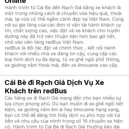
Online
Hành trình từ Cái Bè đến Rạch Giá bằng xe khách là
một trong những cách di chuyển vừa hiệu quả, thoải
mái, lại vừa có thể ngắm cảnh đẹp tại Việt Nam. Cùng
với sự gia tăng của các đơn vị vận tải hành khách uy
tín, chất lượng cao, việc đặt vé xe khách cho tuyến
đường này đã trở nên thuận tiện hơn bao giờ hết,
nhờ vào nền tảng redBus Việt Nam.
redBus là đối tác đặt vé chính thức , kết nối hành
khách với nhiều nhà xe đáng tin cậy, cung cấp các
loại hình dịch vụ đa dạng, từ xe ghế ngồi phổ thông,
xe giường nằm thoải mái, đến xe limousine cao cấp.
Cái Bè đi Rạch Giá Dịch Vụ Xe
Khách trên redBus
Các hãng xe đi Rạch Giá mang đến cho bạn nhiều sự
lựa chọn phong phú. Dù bạn muốn đi xe ghế ngồi tiết
kiệm, xe giường nằm êm ái hay limousine hạng sang,
bạn có thể dễ dàng tìm thấy dịch vụ phù hợp với túi
tiền và nhu cầu của mình trong số 16 chuyến xe hiện
có. Hành trình từ Cái Bè đi Rạch Giá thường kéo dài