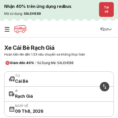
Nhận 40% trên ứng dụng redbus
Tải
về
Mã sử dụng:
SALEHE88
☰
VI
Xe Cái Bè Rạch Giá
Hoàn tiền lên đến 1.5X nếu chuyến xe không thực hiện
Giảm đến 40%
- Sử Dụng Mã: SALEHE88
TỪ
Cái Bè
đi
Rạch Giá
NGÀY VỀ
09 Th8, 2026