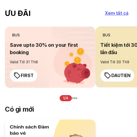
ƯU ĐÃI
Xem tất cả
BUS
BUS
Save upto 30% on your first
Tiết kiệm tới 3
booking
lần đầu
Valid Till 31 Th8
Valid Till 30 Th9
FIRST
DAUTIEN
1/4
Có gì mới