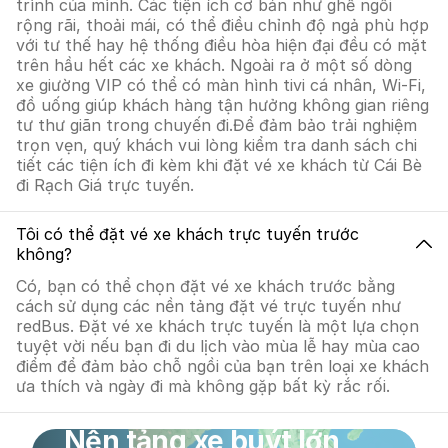
trình của mình. Các tiện ích cơ bản như ghế ngồi
rộng rãi, thoải mái, có thể điều chỉnh độ ngả phù hợp
với tư thế hay hệ thống điều hòa hiện đại đều có mặt
trên hầu hết các xe khách. Ngoài ra ở một số dòng
xe giường VIP có thể có màn hình tivi cá nhân, Wi-Fi,
đồ uống giúp khách hàng tận hưởng không gian riêng
tư thư giãn trong chuyến đi.Để đảm bảo trải nghiệm
trọn vẹn, quý khách vui lòng kiểm tra danh sách chi
tiết các tiện ích đi kèm khi đặt vé xe khách từ Cái Bè
đi Rạch Giá trực tuyến.
Tôi có thể đặt vé xe khách trực tuyến trước
không?
Có, bạn có thể chọn đặt vé xe khách trước bằng
cách sử dụng các nền tảng đặt vé trực tuyến như
redBus. Đặt vé xe khách trực tuyến là một lựa chọn
tuyệt vời nếu bạn đi du lịch vào mùa lễ hay mùa cao
điểm để đảm bảo chỗ ngồi của bạn trên loại xe khách
ưa thích và ngày đi mà không gặp bất kỳ rắc rối.
Nền tảng xe buýt lớn