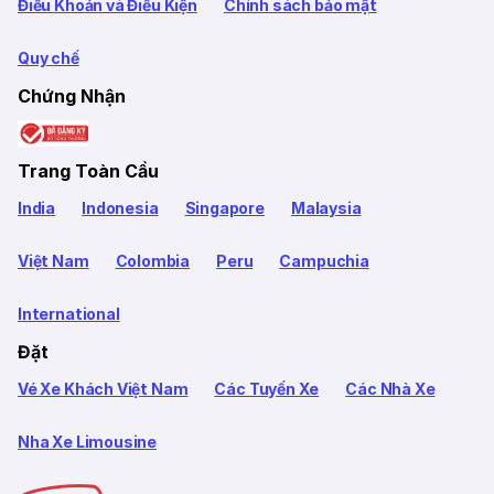
Điều Khoản và Điều Kiện
Chính sách bảo mật
Quy chế
Chứng Nhận
Trang Toàn Cầu
India
Indonesia
Singapore
Malaysia
Việt Nam
Colombia
Peru
Campuchia
International
Đặt
Vé Xe Khách Việt Nam
Các Tuyến Xe
Các Nhà Xe
Nha Xe Limousine