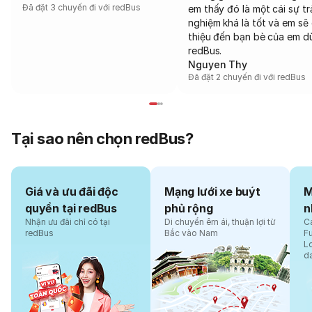
Đã đặt 3 chuyến đi với redBus
em thấy đó là một cái sự tr
nghiệm khá là tốt và em sẽ 
thiệu đến bạn bè của em d
redBus.
Nguyen Thy
Đã đặt 2 chuyến đi với redBus
Tại sao nên chọn redBus?
Giá và ưu đãi độc
Mạng lưới xe buýt
M
quyền tại redBus
phủ rộng
n
Nhận ưu đãi chỉ có tại
Di chuyển êm ái, thuận lợi từ
Cá
redBus
Bắc vào Nam
F
L
d