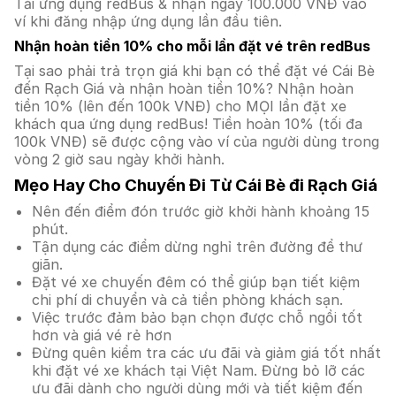
Tải ứng dụng redBus & nhận ngay 100.000 VNĐ vào
ví khi đăng nhập ứng dụng lần đầu tiên.
Nhận hoàn tiền 10% cho mỗi lần đặt vé trên redBus
Tại sao phải trả trọn giá khi bạn có thể đặt vé Cái Bè
đến Rạch Giá và nhận hoàn tiền 10%? Nhận hoàn
tiền 10% (lên đến 100k VNĐ) cho MỌI lần đặt xe
khách qua ứng dụng redBus! Tiền hoàn 10% (tối đa
100k VNĐ) sẽ được cộng vào ví của người dùng trong
vòng 2 giờ sau ngày khởi hành.
Mẹo Hay Cho Chuyến Đi Từ Cái Bè đi Rạch Giá
Nên đến điểm đón trước giờ khởi hành khoảng 15
phút.
Tận dụng các điểm dừng nghỉ trên đường để thư
giãn.
Đặt vé xe chuyến đêm có thể giúp bạn tiết kiệm
chi phí di chuyển và cả tiền phòng khách sạn.
Việc trước đảm bảo bạn chọn được chỗ ngồi tốt
hơn và giá vé rẻ hơn
Đừng quên kiểm tra các ưu đãi và giảm giá tốt nhất
khi đặt vé xe khách tại Việt Nam. Đừng bỏ lỡ các
ưu đãi dành cho người dùng mới và tiết kiệm đến