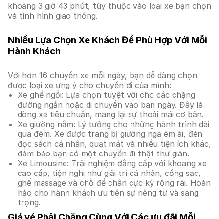
khoảng 3 giờ 43 phút, tùy thuộc vào loại xe bạn chọn
và tình hình giao thông.
Nhiều Lựa Chọn Xe Khách Để Phù Hợp Với Mỗi
Hành Khách
Với hơn 16 chuyến xe mỗi ngày, bạn dễ dàng chọn
được loại xe ưng ý cho chuyến đi của mình:
Xe ghế ngồi: Lựa chọn tuyệt vời cho các chặng
đường ngắn hoặc di chuyển vào ban ngày. Đây là
dòng xe tiêu chuẩn, mang lại sự thoải mái cơ bản.
Xe giường nằm: Lý tưởng cho những hành trình dài
qua đêm. Xe được trang bị giường ngả êm ái, đèn
đọc sách cá nhân, quạt mát và nhiều tiện ích khác,
đảm bảo bạn có một chuyến đi thật thư giãn.
Xe Limousine: Trải nghiệm đẳng cấp với khoang xe
cao cấp, tiện nghi như giải trí cá nhân, cổng sạc,
ghế massage và chỗ để chân cực kỳ rộng rãi. Hoàn
hảo cho hành khách ưu tiên sự riêng tư và sang
trọng.
Giá vé Phải Chăng Cùng Với Các ưu đãi Mỗi