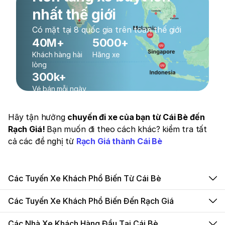
nhất thế giới
Có mặt tại 8 quốc gia trên toàn thế giới
40M+
5000+
Khách hàng hài
Hãng xe
lòng
300k+
Vé bán mỗi ngày
Hãy tận hưởng
chuyến đi xe của bạn từ Cái Bè đến
Rạch Giá!
Bạn muốn đi theo cách khác? kiểm tra tất
cả các đề nghị từ
Rạch Giá thành Cái Bè
Các Tuyến Xe Khách Phổ Biến Từ Cái Bè
Các Tuyến Xe Khách Phổ Biến Đến Rạch Giá
Các Nhà Xe Khách Hàng Đầu Tại Cái Bè