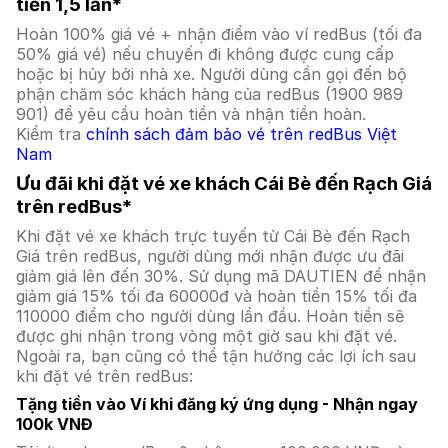
tiền 1,5 lần*
Hoàn 100% giá vé + nhận điểm vào ví redBus (tối đa
50% giá vé) nếu chuyến đi không được cung cấp
hoặc bị hủy bởi nhà xe. Người dùng cần gọi đến bộ
phận chăm sóc khách hàng của redBus (1900 989
901) để yêu cầu hoàn tiền và nhận tiền hoàn.
Kiểm tra
chính sách đảm bảo vé trên redBus Việt
Nam
Ưu đãi khi đặt vé xe khách Cái Bè đến Rạch Giá
trên redBus*
Khi đặt vé xe khách trực tuyến từ Cái Bè đến Rạch
Giá trên redBus, người dùng mới nhận được ưu đãi
giảm giá lên đến 30%. Sử dụng mã DAUTIEN để nhận
giảm giá 15% tối đa 60000đ và hoàn tiền 15% tối đa
110000 điểm cho người dùng lần đầu. Hoàn tiền sẽ
được ghi nhận trong vòng một giờ sau khi đặt vé.
Ngoài ra, bạn cũng có thể tận hưởng các lợi ích sau
khi đặt vé trên redBus:
Tặng tiền vào Ví khi đăng ký ứng dụng - Nhận ngay
100k VNĐ