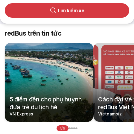
Tìm kiếm xe
redBus trên tin tức
5 điểm đến cho phụ huynh
Cách đặt vé 
đưa trẻ du lịch hè
redBus Việt
VN Express
Vietnambiz
1/6