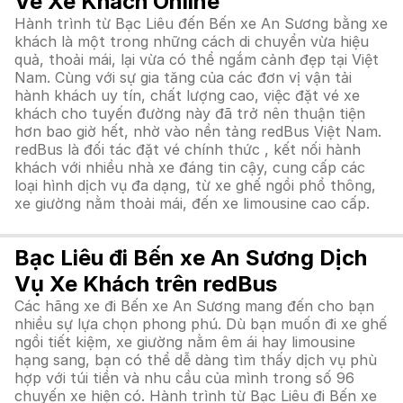
Vé Xe Khách Online
Hành trình từ Bạc Liêu đến Bến xe An Sương bằng xe
khách là một trong những cách di chuyển vừa hiệu
quả, thoải mái, lại vừa có thể ngắm cảnh đẹp tại Việt
Nam. Cùng với sự gia tăng của các đơn vị vận tải
hành khách uy tín, chất lượng cao, việc đặt vé xe
khách cho tuyến đường này đã trở nên thuận tiện
hơn bao giờ hết, nhờ vào nền tảng redBus Việt Nam.
redBus là đối tác đặt vé chính thức , kết nối hành
khách với nhiều nhà xe đáng tin cậy, cung cấp các
loại hình dịch vụ đa dạng, từ xe ghế ngồi phổ thông,
xe giường nằm thoải mái, đến xe limousine cao cấp.
Bạc Liêu đi Bến xe An Sương Dịch
Vụ Xe Khách trên redBus
Các hãng xe đi Bến xe An Sương mang đến cho bạn
nhiều sự lựa chọn phong phú. Dù bạn muốn đi xe ghế
ngồi tiết kiệm, xe giường nằm êm ái hay limousine
hạng sang, bạn có thể dễ dàng tìm thấy dịch vụ phù
hợp với túi tiền và nhu cầu của mình trong số 96
chuyến xe hiện có. Hành trình từ Bạc Liêu đi Bến xe