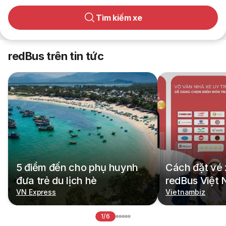
Tìm kiếm xe
redBus trên tin tức
5 điểm đến cho phụ huynh
Cách đặt vé 
đưa trẻ du lịch hè
redBus Việt
VN Express
Vietnambiz
1/6