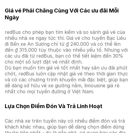
Giá vé Phải Chăng Cùng Với Các ưu đãi Mỗi
Ngày
redBus cho phép bạn tìm kiếm và so sánh giá vé của
nhiều nhà xe ngay tức thì. Giá vé cho tuyến Bạc Liêu
đi Bến xe An Sương chỉ từ ₫ 240.000 và có thể lên
đến ₫ 315.000 tùy thuộc vào nhiều yếu tố. Nhưng với
các ưu đãi từ redBus, bạn có thể tiết kiệm đến 30%
cho một số lượt đặt vé nhất định.
Dù bạn muốn tìm giá vé tốt nhất hay săn ưu đãi phút
chót, redBus luôn cập nhật giá vé theo thời gian thực
và có các chương trình khuyến mãi đặc biệt, giúp bạn
dễ dàng sở hữu vé xe giường nằm, limousine giá rẻ
nhất cho mọi tuyến đường ở Việt Nam.
Lựa Chọn Điểm Đón Và Trả Linh Hoạt
Các nhà xe trên tuyến này có nhiều điểm đón và trả
khách khác nhau, giúp bạn dễ dàng chọn điểm dừng
thuận tiện nhất - dù là gần nhà, cơ quan hay các địa