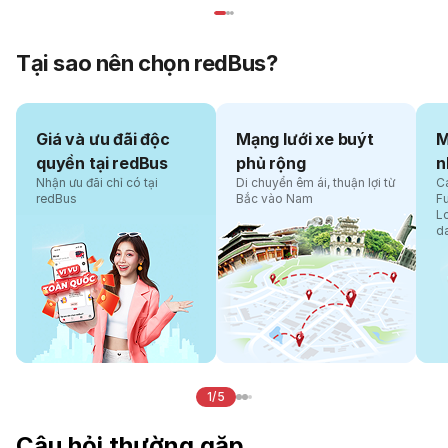
Tại sao nên chọn redBus?
Giá và ưu đãi độc
Mạng lưới xe buýt
M
quyền tại redBus
phủ rộng
n
Nhận ưu đãi chỉ có tại
Di chuyển êm ái, thuận lợi từ
Cá
redBus
Bắc vào Nam
F
L
d
1/5
Câu hỏi thường gặp