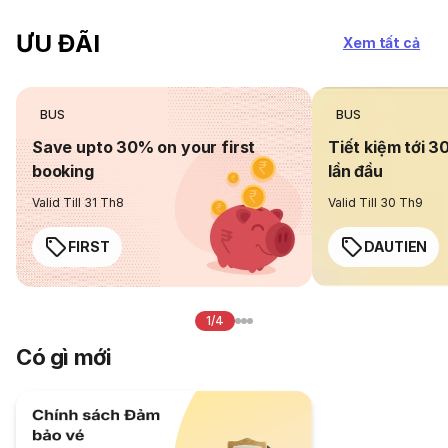
ƯU ĐÃI
Xem tất cả
BUS
BUS
Save upto 30% on your first
Tiết kiệm tới 3
booking
lần đầu
Valid Till 31 Th8
Valid Till 30 Th9
FIRST
DAUTIEN
1/4
Có gì mới