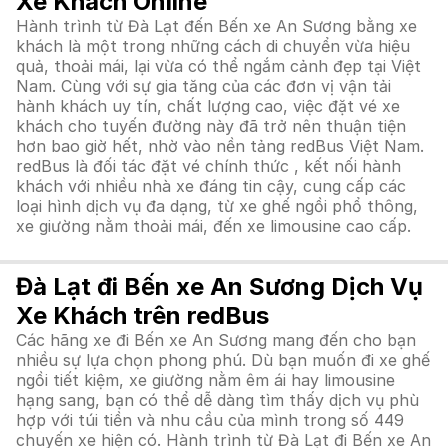
Xe Khách Online
Hành trình từ Đà Lạt đến Bến xe An Sương bằng xe
khách là một trong những cách di chuyển vừa hiệu
quả, thoải mái, lại vừa có thể ngắm cảnh đẹp tại Việt
Nam. Cùng với sự gia tăng của các đơn vị vận tải
hành khách uy tín, chất lượng cao, việc đặt vé xe
khách cho tuyến đường này đã trở nên thuận tiện
hơn bao giờ hết, nhờ vào nền tảng redBus Việt Nam.
redBus là đối tác đặt vé chính thức , kết nối hành
khách với nhiều nhà xe đáng tin cậy, cung cấp các
loại hình dịch vụ đa dạng, từ xe ghế ngồi phổ thông,
xe giường nằm thoải mái, đến xe limousine cao cấp.
Đà Lạt đi Bến xe An Sương Dịch Vụ
Xe Khách trên redBus
Các hãng xe đi Bến xe An Sương mang đến cho bạn
nhiều sự lựa chọn phong phú. Dù bạn muốn đi xe ghế
ngồi tiết kiệm, xe giường nằm êm ái hay limousine
hạng sang, bạn có thể dễ dàng tìm thấy dịch vụ phù
hợp với túi tiền và nhu cầu của mình trong số 449
chuyến xe hiện có. Hành trình từ Đà Lạt đi Bến xe An