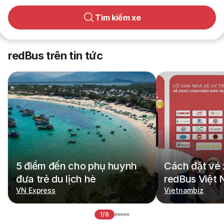
Tìm kiếm xe
redBus trên tin tức
5 điểm đến cho phụ huynh
Cách đặt vé 
đưa trẻ du lịch hè
redBus Việt
VN Express
Vietnambiz
1/6