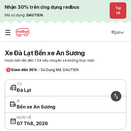
Nhận 30% trên ứng dụng redbus
Tải
về
Mã sử dụng:
DAUTIEN
☰
VI
Xe Đà Lạt Bến xe An Sương
Hoàn tiền lên đến 1.5X nếu chuyến xe không thực hiện
Giảm đến 30%
- Sử Dụng Mã: DAUTIEN
TỪ
Đà Lạt
đi
Bến xe An Sương
NGÀY VỀ
07 Th8, 2026