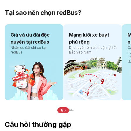
Tại sao nên chọn redBus?
Giá và ưu đãi độc
Mạng lưới xe buýt
M
quyền tại redBus
phủ rộng
n
Nhận ưu đãi chỉ có tại
Di chuyển êm ái, thuận lợi từ
Cá
redBus
Bắc vào Nam
F
L
d
1/5
Câu hỏi thường gặp