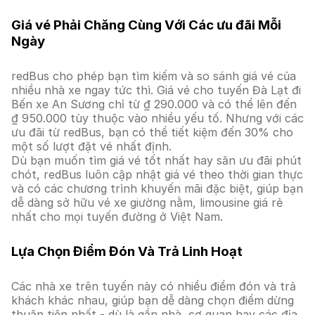
Giá vé Phải Chăng Cùng Với Các ưu đãi Mỗi
Ngày
redBus cho phép bạn tìm kiếm và so sánh giá vé của
nhiều nhà xe ngay tức thì. Giá vé cho tuyến Đà Lạt đi
Bến xe An Sương chỉ từ ₫ 290.000 và có thể lên đến
₫ 950.000 tùy thuộc vào nhiều yếu tố. Nhưng với các
ưu đãi từ redBus, bạn có thể tiết kiệm đến 30% cho
một số lượt đặt vé nhất định.
Dù bạn muốn tìm giá vé tốt nhất hay săn ưu đãi phút
chót, redBus luôn cập nhật giá vé theo thời gian thực
và có các chương trình khuyến mãi đặc biệt, giúp bạn
dễ dàng sở hữu vé xe giường nằm, limousine giá rẻ
nhất cho mọi tuyến đường ở Việt Nam.
Lựa Chọn Điểm Đón Và Trả Linh Hoạt
Các nhà xe trên tuyến này có nhiều điểm đón và trả
khách khác nhau, giúp bạn dễ dàng chọn điểm dừng
thuận tiện nhất - dù là gần nhà, cơ quan hay các địa