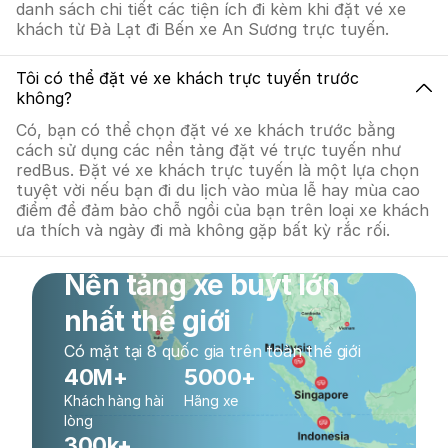
danh sách chi tiết các tiện ích đi kèm khi đặt vé xe
khách từ Đà Lạt đi Bến xe An Sương trực tuyến.
Tôi có thể đặt vé xe khách trực tuyến trước
không?
Có, bạn có thể chọn đặt vé xe khách trước bằng
cách sử dụng các nền tảng đặt vé trực tuyến như
redBus. Đặt vé xe khách trực tuyến là một lựa chọn
tuyệt vời nếu bạn đi du lịch vào mùa lễ hay mùa cao
điểm để đảm bảo chỗ ngồi của bạn trên loại xe khách
ưa thích và ngày đi mà không gặp bất kỳ rắc rối.
Nền tảng xe buýt lớn
nhất thế giới
Có mặt tại 8 quốc gia trên toàn thế giới
40M+
5000+
Khách hàng hài
Hãng xe
lòng
300k+