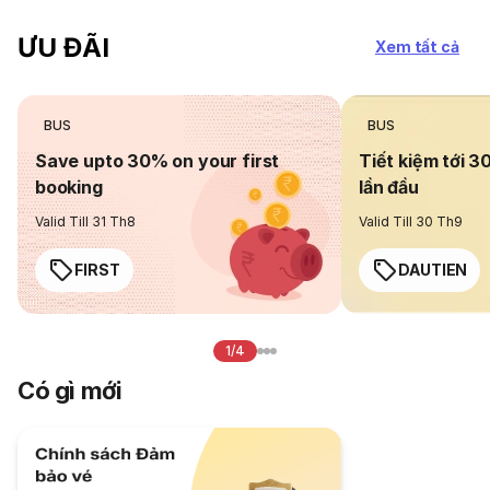
ƯU ĐÃI
Xem tất cả
BUS
BUS
Save upto 30% on your first
Tiết kiệm tới 3
booking
lần đầu
Valid Till 31 Th8
Valid Till 30 Th9
FIRST
DAUTIEN
1/4
Có gì mới