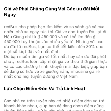
Giá vé Phải Chăng Cùng Với Các ưu đãi Mỗi
Ngày
redBus cho phép bạn tìm kiếm và so sánh giá vé của
nhiều nhà xe ngay tức thì. Giá vé cho tuyến Đà Lạt đi
Hậu Giang chỉ từ ₫ 450.000 và có thể lên đến ₫
450.000 tùy thuộc vào nhiều yếu tố. Nhưng với các
ưu đãi từ redBus, bạn có thể tiết kiệm đến 30% cho
một số lượt đặt vé nhất định.
Dù bạn muốn tìm giá vé tốt nhất hay săn ưu đãi phút
chót, redBus luôn cập nhật giá vé theo thời gian thực
và có các chương trình khuyến mãi đặc biệt, giúp bạn
dễ dàng sở hữu vé xe giường nằm, limousine giá rẻ
nhất cho mọi tuyến đường ở Việt Nam.
Lựa Chọn Điểm Đón Và Trả Linh Hoạt
Các nhà xe trên tuyến này có nhiều điểm đón và trả
khách khác nhau, giúp bạn dễ dàng chọn điểm dừng
thuận tiện nhất - dù là gần nhà, cơ quan hay các địa