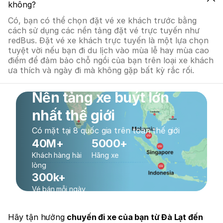
không?
Có, bạn có thể chọn đặt vé xe khách trước bằng
cách sử dụng các nền tảng đặt vé trực tuyến như
redBus. Đặt vé xe khách trực tuyến là một lựa chọn
tuyệt vời nếu bạn đi du lịch vào mùa lễ hay mùa cao
điểm để đảm bảo chỗ ngồi của bạn trên loại xe khách
ưa thích và ngày đi mà không gặp bất kỳ rắc rối.
Nền tảng xe buýt lớn
nhất thế giới
Có mặt tại 8 quốc gia trên toàn thế giới
40M+
5000+
Khách hàng hài
Hãng xe
lòng
300k+
Vé bán mỗi ngày
Hãy tận hưởng
chuyến đi xe của bạn từ Đà Lạt đến