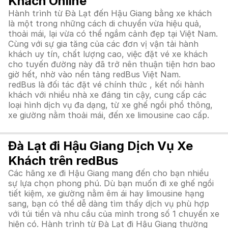
Khách Online
Hành trình từ Đà Lạt đến Hậu Giang bằng xe khách
là một trong những cách di chuyển vừa hiệu quả,
thoải mái, lại vừa có thể ngắm cảnh đẹp tại Việt Nam.
Cùng với sự gia tăng của các đơn vị vận tải hành
khách uy tín, chất lượng cao, việc đặt vé xe khách
cho tuyến đường này đã trở nên thuận tiện hơn bao
giờ hết, nhờ vào nền tảng redBus Việt Nam.
redBus là đối tác đặt vé chính thức , kết nối hành
khách với nhiều nhà xe đáng tin cậy, cung cấp các
loại hình dịch vụ đa dạng, từ xe ghế ngồi phổ thông,
xe giường nằm thoải mái, đến xe limousine cao cấp.
Đà Lạt đi Hậu Giang Dịch Vụ Xe
Khách trên redBus
Các hãng xe đi Hậu Giang mang đến cho bạn nhiều
sự lựa chọn phong phú. Dù bạn muốn đi xe ghế ngồi
tiết kiệm, xe giường nằm êm ái hay limousine hạng
sang, bạn có thể dễ dàng tìm thấy dịch vụ phù hợp
với túi tiền và nhu cầu của mình trong số 1 chuyến xe
hiện có. Hành trình từ Đà Lạt đi Hậu Giang thường