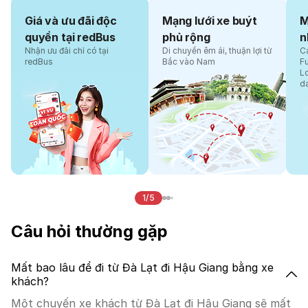
Giá và ưu đãi độc
Mạng lưới xe buýt
M
quyền tại redBus
phủ rộng
n
Nhận ưu đãi chỉ có tại
Di chuyển êm ái, thuận lợi từ
Cá
redBus
Bắc vào Nam
F
L
d
1/5
Câu hỏi thường gặp
Mất bao lâu để đi từ Đà Lạt đi Hậu Giang bằng xe
khách?
Một chuyến xe khách từ Đà Lạt đi Hậu Giang sẽ mất