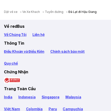
Dặt vé xe
Ve Xe Khach
Tuyến đường
Đà Lạt đi Hậu Giang
Về redBus
Về Chúng Tôi
Liên hệ
Thông Tin
Điều Khoản và Điều Kiện
Chính sách bảo mật
Quy chế
Chứng Nhận
Trang Toàn Cầu
India
Indonesia
Singapore
Malaysia
Việt Nam
Colombia
Peru
Campuchia