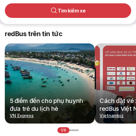
Tìm kiếm xe
redBus trên tin tức
5 điểm đến cho phụ huynh
Cách đặt vé 
đưa trẻ du lịch hè
redBus Việt
VN Express
Vietnambiz
1/6