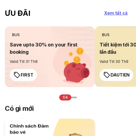
ƯU ĐÃI
Xem tất cả
BUS
BUS
Save upto 30% on your first
Tiết kiệm tới 3
booking
lần đầu
Valid Till 31 Th8
Valid Till 30 Th9
FIRST
DAUTIEN
1/4
Có gì mới