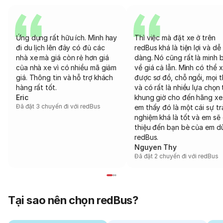
Ứng dụng rất hữu ích. Mình hay
Thì việc mà đặt xe ở trên
đi du lịch lên đây có đủ các
redBus khá là tiện lợi và dễ
nhà xe mà giá còn rẻ hơn giá
dàng. Nó cũng rất là minh 
của nhà xe vì có nhiều mã giảm
về giá cả lẫn. Mình có thể 
giá. Thông tin và hỗ trợ khách
được sơ đồ, chỗ ngồi, mọi 
hàng rất tốt.
và có rất là nhiều lựa chọn 
Eric
khung giờ cho đến hãng xe
Đã đặt 3 chuyến đi với redBus
em thấy đó là một cái sự tr
nghiệm khá là tốt và em sẽ 
thiệu đến bạn bè của em d
redBus.
Nguyen Thy
Đã đặt 2 chuyến đi với redBus
Tại sao nên chọn redBus?