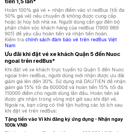
tiền 1,5 lần*
Hoàn 100% giá vé + nhận điểm vào ví redBus (tối đa
50% giá vé) nếu chuyến đi không được cung cấp
hoặc bị hủy bởi nhà xe. Người dùng cần gọi đến bộ
phận chăm sóc khách hàng của redBus (1900 989
901) để yêu cầu hoàn tiền và nhận tiền hoàn.
Kiểm tra
chính sách đảm bảo vé trên redBus Việt
Nam
Ưu đãi khi đặt vé xe khách Quận 5 đến Nuoc
ngoai trên redBus*
Khi đặt vé xe khách trực tuyến từ Quận 5 đến Nuoc
ngoai trên redBus, người dùng mới nhận được ưu đãi
giảm giá lên đến 30%. Sử dụng mã DAUTIEN để nhận
giảm giá 15% tối đa 60000đ và hoàn tiền 15% tối đa
110000 điểm cho người dùng lần đầu. Hoàn tiền sẽ
được ghi nhận trong vòng một giờ sau khi đặt vé.
Ngoài ra, bạn cũng có thể tận hưởng các lợi ích sau
khi đặt vé trên redBus:
Tặng tiền vào Ví khi đăng ký ứng dụng - Nhận ngay
100k VNĐ