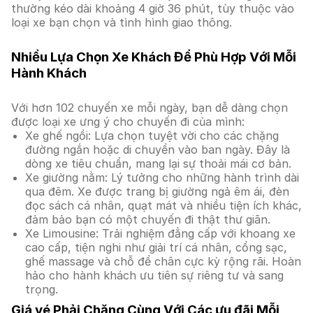
thường kéo dài khoảng 4 giờ 36 phút, tùy thuộc vào
loại xe bạn chọn và tình hình giao thông.
Nhiều Lựa Chọn Xe Khách Để Phù Hợp Với Mỗi
Hành Khách
Với hơn 102 chuyến xe mỗi ngày, bạn dễ dàng chọn
được loại xe ưng ý cho chuyến đi của mình:
Xe ghế ngồi: Lựa chọn tuyệt vời cho các chặng
đường ngắn hoặc di chuyển vào ban ngày. Đây là
dòng xe tiêu chuẩn, mang lại sự thoải mái cơ bản.
Xe giường nằm: Lý tưởng cho những hành trình dài
qua đêm. Xe được trang bị giường ngả êm ái, đèn
đọc sách cá nhân, quạt mát và nhiều tiện ích khác,
đảm bảo bạn có một chuyến đi thật thư giãn.
Xe Limousine: Trải nghiệm đẳng cấp với khoang xe
cao cấp, tiện nghi như giải trí cá nhân, cổng sạc,
ghế massage và chỗ để chân cực kỳ rộng rãi. Hoàn
hảo cho hành khách ưu tiên sự riêng tư và sang
trọng.
Giá vé Phải Chăng Cùng Với Các ưu đãi Mỗi