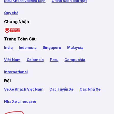
Điều Khoản và Điều Kiện
Chính sách bảo mật
Quy chế
Chứng Nhận
Trang Toàn Cầu
India
Indonesia
Singapore
Malaysia
Việt Nam
Colombia
Peru
Campuchia
International
Đặt
Vé Xe Khách Việt Nam
Các Tuyến Xe
Các Nhà Xe
Nha Xe Limousine