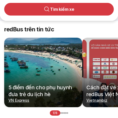
Tìm kiếm xe
redBus trên tin tức
5 điểm đến cho phụ huynh
Cách đặt vé 
đưa trẻ du lịch hè
redBus Việt
VN Express
Vietnambiz
1/6