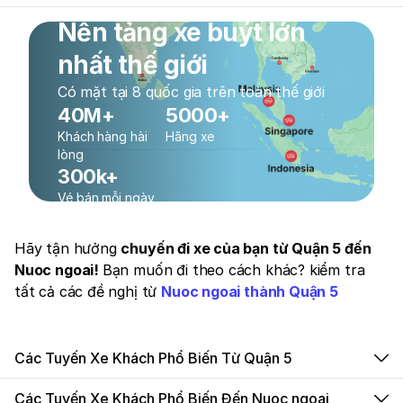
Nền tảng xe buýt lớn
nhất thế giới
Có mặt tại 8 quốc gia trên toàn thế giới
40M+
5000+
Khách hàng hài
Hãng xe
lòng
300k+
Vé bán mỗi ngày
Hãy tận hưởng
chuyến đi xe của bạn từ Quận 5 đến
Nuoc ngoai!
Bạn muốn đi theo cách khác? kiểm tra
tất cả các đề nghị từ
Nuoc ngoai thành Quận 5
Các Tuyến Xe Khách Phổ Biến Từ Quận 5
Các Tuyến Xe Khách Phổ Biến Đến Nuoc ngoai