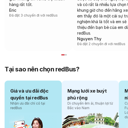
hàng rất tốt.
và có rất là nhiều lựa chọn 
Eric
khung giờ cho đến hãng xe
Đã đặt 3 chuyến đi với redBus
em thấy đó là một cái sự tr
nghiệm khá là tốt và em sẽ 
thiệu đến bạn bè của em d
redBus.
Nguyen Thy
Đã đặt 2 chuyến đi với redBus
Tại sao nên chọn redBus?
Giá và ưu đãi độc
Mạng lưới xe buýt
M
quyền tại redBus
phủ rộng
n
Nhận ưu đãi chỉ có tại
Di chuyển êm ái, thuận lợi từ
Cá
redBus
Bắc vào Nam
F
L
d