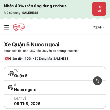
Nhận 40% trên ứng dụng redbus
Tải
về
Mã sử dụng:
SALEHE88
☰
VI
Xe Quận 5 Nuoc ngoai
Hoàn tiền lên đến 1.5X nếu chuyến xe không thực hiện
Giảm đến 40%
- Sử Dụng Mã: SALEHE88
TỪ
Quận 5
đi
Nuoc ngoai
NGÀY VỀ
09 Th8, 2026