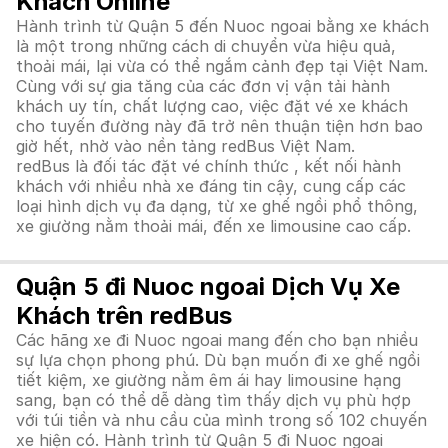
Khách Online
Hành trình từ Quận 5 đến Nuoc ngoai bằng xe khách
là một trong những cách di chuyển vừa hiệu quả,
thoải mái, lại vừa có thể ngắm cảnh đẹp tại Việt Nam.
Cùng với sự gia tăng của các đơn vị vận tải hành
khách uy tín, chất lượng cao, việc đặt vé xe khách
cho tuyến đường này đã trở nên thuận tiện hơn bao
giờ hết, nhờ vào nền tảng redBus Việt Nam.
redBus là đối tác đặt vé chính thức , kết nối hành
khách với nhiều nhà xe đáng tin cậy, cung cấp các
loại hình dịch vụ đa dạng, từ xe ghế ngồi phổ thông,
xe giường nằm thoải mái, đến xe limousine cao cấp.
Quận 5 đi Nuoc ngoai Dịch Vụ Xe
Khách trên redBus
Các hãng xe đi Nuoc ngoai mang đến cho bạn nhiều
sự lựa chọn phong phú. Dù bạn muốn đi xe ghế ngồi
tiết kiệm, xe giường nằm êm ái hay limousine hạng
sang, bạn có thể dễ dàng tìm thấy dịch vụ phù hợp
với túi tiền và nhu cầu của mình trong số 102 chuyến
xe hiện có. Hành trình từ Quận 5 đi Nuoc ngoai