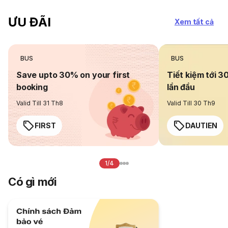
ƯU ĐÃI
Xem tất cả
BUS
BUS
Save upto 30% on your first
Tiết kiệm tới 3
booking
lần đầu
Valid Till 31 Th8
Valid Till 30 Th9
FIRST
DAUTIEN
1/4
Có gì mới