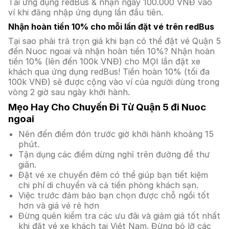
Tải ứng dụng redBus & nhận ngay 100.000 VNĐ vào
ví khi đăng nhập ứng dụng lần đầu tiên.
Nhận hoàn tiền 10% cho mỗi lần đặt vé trên redBus
Tại sao phải trả trọn giá khi bạn có thể đặt vé Quận 5
đến Nuoc ngoai và nhận hoàn tiền 10%? Nhận hoàn
tiền 10% (lên đến 100k VNĐ) cho MỌI lần đặt xe
khách qua ứng dụng redBus! Tiền hoàn 10% (tối đa
100k VNĐ) sẽ được cộng vào ví của người dùng trong
vòng 2 giờ sau ngày khởi hành.
Mẹo Hay Cho Chuyến Đi Từ Quận 5 đi Nuoc
ngoai
Nên đến điểm đón trước giờ khởi hành khoảng 15
phút.
Tận dụng các điểm dừng nghỉ trên đường để thư
giãn.
Đặt vé xe chuyến đêm có thể giúp bạn tiết kiệm
chi phí di chuyển và cả tiền phòng khách sạn.
Việc trước đảm bảo bạn chọn được chỗ ngồi tốt
hơn và giá vé rẻ hơn
Đừng quên kiểm tra các ưu đãi và giảm giá tốt nhất
khi đặt vé xe khách tại Việt Nam. Đừng bỏ lỡ các