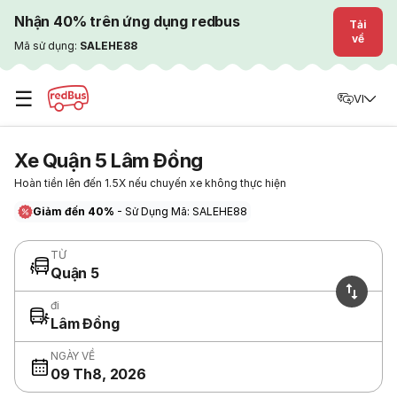
Nhận 40% trên ứng dụng redbus
Tải
về
Mã sử dụng:
SALEHE88
☰
VI
Xe Quận 5 Lâm Đồng
Hoàn tiền lên đến 1.5X nếu chuyến xe không thực hiện
Giảm đến 40%
- Sử Dụng Mã: SALEHE88
TỪ
Quận 5
đi
Lâm Đồng
NGÀY VỀ
09 Th8, 2026