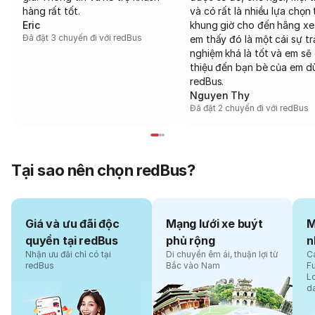
hàng rất tốt.
và có rất là nhiều lựa chọn 
Eric
khung giờ cho đến hãng xe
Đã đặt 3 chuyến đi với redBus
em thấy đó là một cái sự tr
nghiệm khá là tốt và em sẽ 
thiệu đến bạn bè của em d
redBus.
Nguyen Thy
Đã đặt 2 chuyến đi với redBus
Tại sao nên chọn redBus?
Giá và ưu đãi độc
Mạng lưới xe buýt
M
quyền tại redBus
phủ rộng
n
Nhận ưu đãi chỉ có tại
Di chuyển êm ái, thuận lợi từ
Cá
redBus
Bắc vào Nam
F
L
d