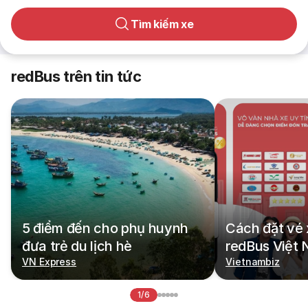
Tìm kiếm xe
redBus trên tin tức
5 điểm đến cho phụ huynh
Cách đặt vé 
đưa trẻ du lịch hè
redBus Việt
VN Express
Vietnambiz
1/6