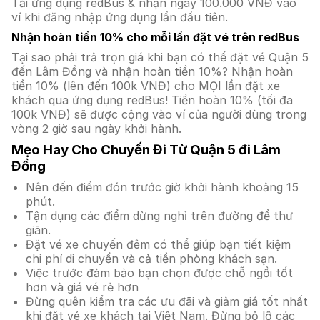
Tải ứng dụng redBus & nhận ngay 100.000 VNĐ vào
ví khi đăng nhập ứng dụng lần đầu tiên.
Nhận hoàn tiền 10% cho mỗi lần đặt vé trên redBus
Tại sao phải trả trọn giá khi bạn có thể đặt vé Quận 5
đến Lâm Đồng và nhận hoàn tiền 10%? Nhận hoàn
tiền 10% (lên đến 100k VNĐ) cho MỌI lần đặt xe
khách qua ứng dụng redBus! Tiền hoàn 10% (tối đa
100k VNĐ) sẽ được cộng vào ví của người dùng trong
vòng 2 giờ sau ngày khởi hành.
Mẹo Hay Cho Chuyến Đi Từ Quận 5 đi Lâm
Đồng
Nên đến điểm đón trước giờ khởi hành khoảng 15
phút.
Tận dụng các điểm dừng nghỉ trên đường để thư
giãn.
Đặt vé xe chuyến đêm có thể giúp bạn tiết kiệm
chi phí di chuyển và cả tiền phòng khách sạn.
Việc trước đảm bảo bạn chọn được chỗ ngồi tốt
hơn và giá vé rẻ hơn
Đừng quên kiểm tra các ưu đãi và giảm giá tốt nhất
khi đặt vé xe khách tại Việt Nam. Đừng bỏ lỡ các