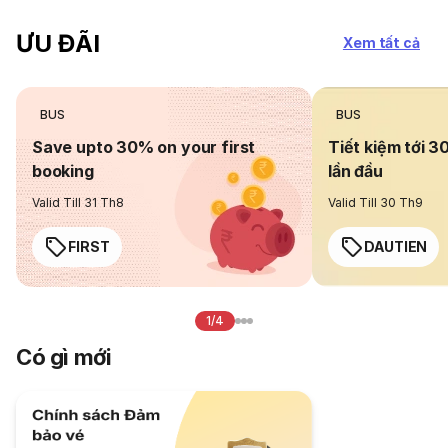
ƯU ĐÃI
Xem tất cả
BUS
BUS
Save upto 30% on your first
Tiết kiệm tới 3
booking
lần đầu
Valid Till 31 Th8
Valid Till 30 Th9
FIRST
DAUTIEN
1/4
Có gì mới