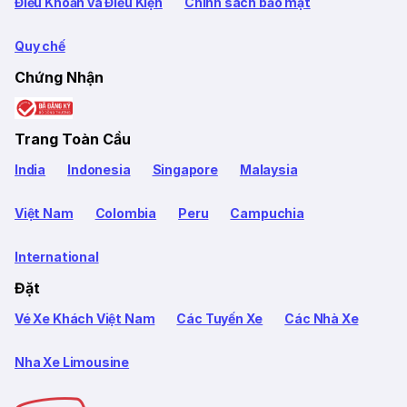
Điều Khoản và Điều Kiện
Chính sách bảo mật
Quy chế
Chứng Nhận
Trang Toàn Cầu
India
Indonesia
Singapore
Malaysia
Việt Nam
Colombia
Peru
Campuchia
International
Đặt
Vé Xe Khách Việt Nam
Các Tuyến Xe
Các Nhà Xe
Nha Xe Limousine