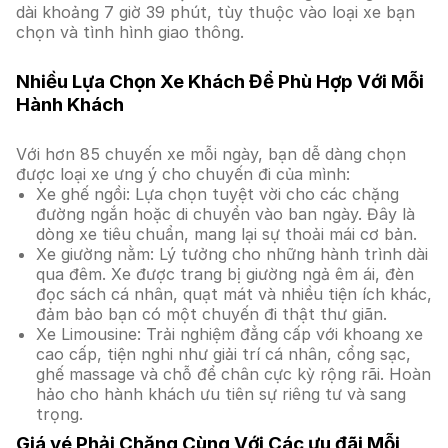
dài khoảng 7 giờ 39 phút, tùy thuộc vào loại xe bạn
chọn và tình hình giao thông.
Nhiều Lựa Chọn Xe Khách Để Phù Hợp Với Mỗi
Hành Khách
Với hơn 85 chuyến xe mỗi ngày, bạn dễ dàng chọn
được loại xe ưng ý cho chuyến đi của mình:
Xe ghế ngồi: Lựa chọn tuyệt vời cho các chặng
đường ngắn hoặc di chuyển vào ban ngày. Đây là
dòng xe tiêu chuẩn, mang lại sự thoải mái cơ bản.
Xe giường nằm: Lý tưởng cho những hành trình dài
qua đêm. Xe được trang bị giường ngả êm ái, đèn
đọc sách cá nhân, quạt mát và nhiều tiện ích khác,
đảm bảo bạn có một chuyến đi thật thư giãn.
Xe Limousine: Trải nghiệm đẳng cấp với khoang xe
cao cấp, tiện nghi như giải trí cá nhân, cổng sạc,
ghế massage và chỗ để chân cực kỳ rộng rãi. Hoàn
hảo cho hành khách ưu tiên sự riêng tư và sang
trọng.
Giá vé Phải Chăng Cùng Với Các ưu đãi Mỗi