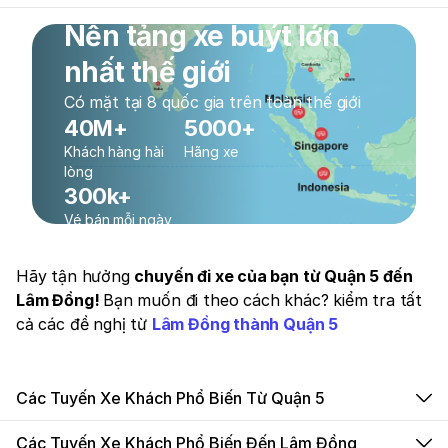
Nền tảng xe buýt lớn
nhất thế giới
Có mặt tại 8 quốc gia trên toàn thế giới
40M+
5000+
Khách hàng hài
Hãng xe
lòng
300k+
Vé bán mỗi ngày
Hãy tận hưởng
chuyến đi xe của bạn từ Quận 5 đến
Lâm Đồng!
Bạn muốn đi theo cách khác? kiểm tra tất
cả các đề nghị từ
Lâm Đồng thành Quận 5
Các Tuyến Xe Khách Phổ Biến Từ Quận 5
Các Tuyến Xe Khách Phổ Biến Đến Lâm Đồng