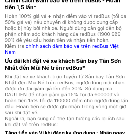
Chính sách Đảm bảo Vé trên redBus - Hoàn
tiền 1,5 lần*
Hoàn 100% giá vé + nhận điểm vào ví redBus (tối đa
50% giá vé) nếu chuyến đi không được cung cấp
hoặc bị hủy bởi nhà xe. Người dùng cần gọi đến bộ
phận chăm sóc khách hàng của redBus (1900 989
901) để yêu cầu hoàn tiền và nhận tiền hoàn.
Kiểm tra
chính sách đảm bảo vé trên redBus Việt
Nam
Ưu đãi khi đặt vé xe khách Sân bay Tân Sơn
Nhất đến Mũi Né trên redBus*
Khi đặt vé xe khách trực tuyến từ Sân bay Tân Sơn
Nhất đến Mũi Né trên redBus, người dùng mới nhận
được ưu đãi giảm giá lên đến 30%. Sử dụng mã
DAUTIEN để nhận giảm giá 15% tối đa 60000đ và
hoàn tiền 15% tối đa 110000 điểm cho người dùng lần
đầu. Hoàn tiền sẽ được ghi nhận trong vòng một giờ
sau khi đặt vé.
Ngoài ra, bạn cũng có thể tận hưởng các lợi ích sau
khi đặt vé trên redBus:
Tặng tiền vào Ví khi đăng ký ứng dụng - Nhận ngay