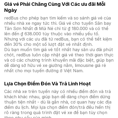
Giá vé Phải Chăng Cùng Với Các ưu đãi Mỗi
Ngày
redBus cho phép bạn tìm kiếm và so sánh giá vé của
nhiều nhà xe ngay tức thì. Giá vé cho tuyến Sân bay
Tân Sơn Nhất đi Mũi Né chỉ từ ₫ 180.000 và có thể
lên đến ₫ 638.000 tùy thuộc vào nhiều yếu tố.
Nhưng với các ưu đãi từ redBus, bạn có thể tiết kiệm
đến 30% cho một số lượt đặt vé nhất định.
Dù bạn muốn tìm giá vé tốt nhất hay săn ưu đãi phút
chót, redBus luôn cập nhật giá vé theo thời gian thực
và có các chương trình khuyến mãi đặc biệt, giúp bạn
dễ dàng sở hữu vé xe giường nằm, limousine giá rẻ
nhất cho mọi tuyến đường ở Việt Nam.
Lựa Chọn Điểm Đón Và Trả Linh Hoạt
Các nhà xe trên tuyến này có nhiều điểm đón và trả
khách khác nhau, giúp bạn dễ dàng chọn điểm dừng
thuận tiện nhất - dù là gần nhà, cơ quan hay các địa
điểm du lịch. Mọi lựa chọn điểm đón/trả đều hiển thị
rõ ràng trong quá trình đặt vé xe để bạn tùy chọn
theo nhu cầu của mình.