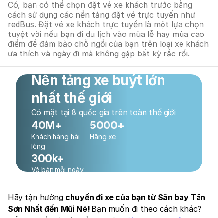
Có, bạn có thể chọn đặt vé xe khách trước bằng
cách sử dụng các nền tảng đặt vé trực tuyến như
redBus. Đặt vé xe khách trực tuyến là một lựa chọn
tuyệt vời nếu bạn đi du lịch vào mùa lễ hay mùa cao
điểm để đảm bảo chỗ ngồi của bạn trên loại xe khách
ưa thích và ngày đi mà không gặp bất kỳ rắc rối.
Nền tảng xe buýt lớn
nhất thế giới
Có mặt tại 8 quốc gia trên toàn thế giới
40M+
5000+
Khách hàng hài
Hãng xe
lòng
300k+
Vé bán mỗi ngày
Hãy tận hưởng
chuyến đi xe của bạn từ Sân bay Tân
Sơn Nhất đến Mũi Né!
Bạn muốn đi theo cách khác?