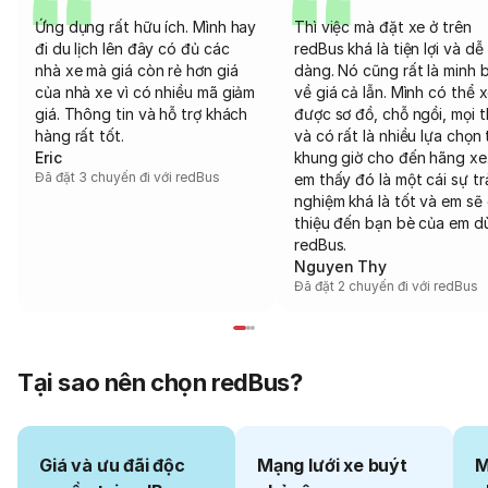
Ứng dụng rất hữu ích. Mình hay
Thì việc mà đặt xe ở trên
đi du lịch lên đây có đủ các
redBus khá là tiện lợi và dễ
nhà xe mà giá còn rẻ hơn giá
dàng. Nó cũng rất là minh 
của nhà xe vì có nhiều mã giảm
về giá cả lẫn. Mình có thể 
giá. Thông tin và hỗ trợ khách
được sơ đồ, chỗ ngồi, mọi 
hàng rất tốt.
và có rất là nhiều lựa chọn 
Eric
khung giờ cho đến hãng xe
Đã đặt 3 chuyến đi với redBus
em thấy đó là một cái sự tr
nghiệm khá là tốt và em sẽ 
thiệu đến bạn bè của em d
redBus.
Nguyen Thy
Đã đặt 2 chuyến đi với redBus
Tại sao nên chọn redBus?
Giá và ưu đãi độc
Mạng lưới xe buýt
M