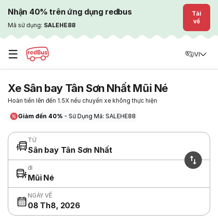
Nhận 40% trên ứng dụng redbus
Tải
về
Mã sử dụng:
SALEHE88
☰
VI
Xe Sân bay Tân Sơn Nhất Mũi Né
Hoàn tiền lên đến 1.5X nếu chuyến xe không thực hiện
Giảm đến 40%
- Sử Dụng Mã: SALEHE88
TỪ
Sân bay Tân Sơn Nhất
đi
Mũi Né
NGÀY VỀ
08 Th8, 2026