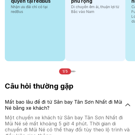
quyền tại redBus
phủ rộng
n
Nhận ưu đãi chỉ có tại
Di chuyển êm ái, thuận lợi từ
Cá
redBus
Bắc vào Nam
F
L
d
1/5
Câu hỏi thường gặp
Mất bao lâu để đi từ Sân bay Tân Sơn Nhất đi Mũi
Né bằng xe khách?
Một chuyến xe khách từ Sân bay Tân Sơn Nhất đi
Mũi Né sẽ mất khoảng 5 giờ 4 phút. Thời gian di
chuyển đi Mũi Né có thể thay đổi tùy theo lộ trình và