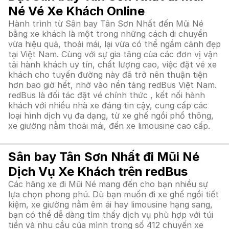
Né Vé Xe Khách Online
Hành trình từ Sân bay Tân Sơn Nhất đến Mũi Né
bằng xe khách là một trong những cách di chuyển
vừa hiệu quả, thoải mái, lại vừa có thể ngắm cảnh đẹp
tại Việt Nam. Cùng với sự gia tăng của các đơn vị vận
tải hành khách uy tín, chất lượng cao, việc đặt vé xe
khách cho tuyến đường này đã trở nên thuận tiện
hơn bao giờ hết, nhờ vào nền tảng redBus Việt Nam.
redBus là đối tác đặt vé chính thức , kết nối hành
khách với nhiều nhà xe đáng tin cậy, cung cấp các
loại hình dịch vụ đa dạng, từ xe ghế ngồi phổ thông,
xe giường nằm thoải mái, đến xe limousine cao cấp.
Sân bay Tân Sơn Nhất đi Mũi Né
Dịch Vụ Xe Khách trên redBus
Các hãng xe đi Mũi Né mang đến cho bạn nhiều sự
lựa chọn phong phú. Dù bạn muốn đi xe ghế ngồi tiết
kiệm, xe giường nằm êm ái hay limousine hạng sang,
bạn có thể dễ dàng tìm thấy dịch vụ phù hợp với túi
tiền và nhu cầu của mình trong số 412 chuyến xe