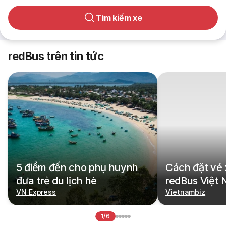
Tìm kiếm xe
redBus trên tin tức
5 điểm đến cho phụ huynh
Cách đặt vé 
đưa trẻ du lịch hè
redBus Việt
VN Express
Vietnambiz
1/6