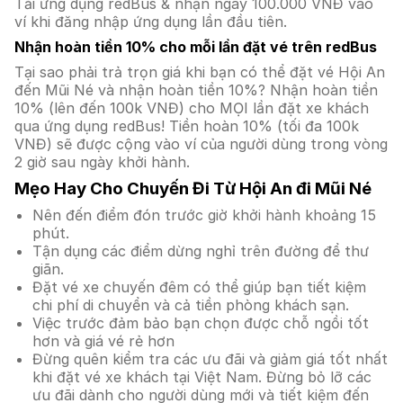
Tải ứng dụng redBus & nhận ngay 100.000 VNĐ vào
ví khi đăng nhập ứng dụng lần đầu tiên.
Nhận hoàn tiền 10% cho mỗi lần đặt vé trên redBus
Tại sao phải trả trọn giá khi bạn có thể đặt vé Hội An
đến Mũi Né và nhận hoàn tiền 10%? Nhận hoàn tiền
10% (lên đến 100k VNĐ) cho MỌI lần đặt xe khách
qua ứng dụng redBus! Tiền hoàn 10% (tối đa 100k
VNĐ) sẽ được cộng vào ví của người dùng trong vòng
2 giờ sau ngày khởi hành.
Mẹo Hay Cho Chuyến Đi Từ Hội An đi Mũi Né
Nên đến điểm đón trước giờ khởi hành khoảng 15
phút.
Tận dụng các điểm dừng nghỉ trên đường để thư
giãn.
Đặt vé xe chuyến đêm có thể giúp bạn tiết kiệm
chi phí di chuyển và cả tiền phòng khách sạn.
Việc trước đảm bảo bạn chọn được chỗ ngồi tốt
hơn và giá vé rẻ hơn
Đừng quên kiểm tra các ưu đãi và giảm giá tốt nhất
khi đặt vé xe khách tại Việt Nam. Đừng bỏ lỡ các
ưu đãi dành cho người dùng mới và tiết kiệm đến