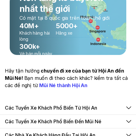
nhất thế giới
Có mặt tại 8 quốc gia trên toàn thế giới
40M+
5000+
Khách hàng hài
Hãng xe
lòng
300k+
Vé bán mỗi ngày
Hãy tận hưởng
chuyến đi xe của bạn từ Hội An đến
Mũi Né!
Bạn muốn đi theo cách khác? kiểm tra tất cả
các đề nghị từ
Mũi Né thành Hội An
Các Tuyến Xe Khách Phổ Biến Từ Hội An
Các Tuyến Xe Khách Phổ Biến Đến Mũi Né
Các Nhà Xe Khách Hàng Đầu Tại Hội An