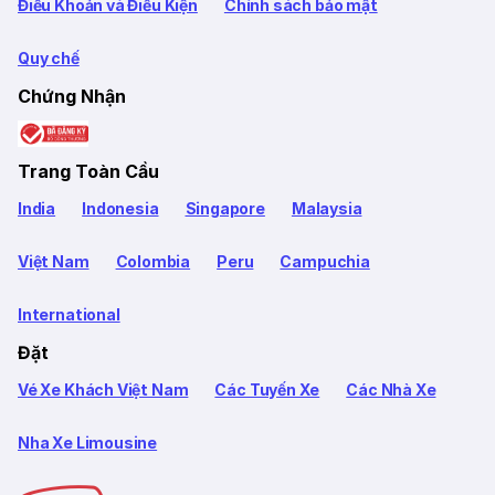
Điều Khoản và Điều Kiện
Chính sách bảo mật
Quy chế
Chứng Nhận
Trang Toàn Cầu
India
Indonesia
Singapore
Malaysia
Việt Nam
Colombia
Peru
Campuchia
International
Đặt
Vé Xe Khách Việt Nam
Các Tuyến Xe
Các Nhà Xe
Nha Xe Limousine