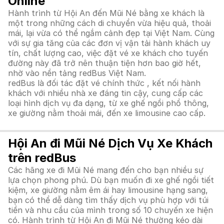
Online
Hành trình từ Hội An đến Mũi Né bằng xe khách là
một trong những cách di chuyển vừa hiệu quả, thoải
mái, lại vừa có thể ngắm cảnh đẹp tại Việt Nam. Cùng
với sự gia tăng của các đơn vị vận tải hành khách uy
tín, chất lượng cao, việc đặt vé xe khách cho tuyến
đường này đã trở nên thuận tiện hơn bao giờ hết,
nhờ vào nền tảng redBus Việt Nam.
redBus là đối tác đặt vé chính thức , kết nối hành
khách với nhiều nhà xe đáng tin cậy, cung cấp các
loại hình dịch vụ đa dạng, từ xe ghế ngồi phổ thông,
xe giường nằm thoải mái, đến xe limousine cao cấp.
Hội An đi Mũi Né Dịch Vụ Xe Khách
trên redBus
Các hãng xe đi Mũi Né mang đến cho bạn nhiều sự
lựa chọn phong phú. Dù bạn muốn đi xe ghế ngồi tiết
kiệm, xe giường nằm êm ái hay limousine hạng sang,
bạn có thể dễ dàng tìm thấy dịch vụ phù hợp với túi
tiền và nhu cầu của mình trong số 10 chuyến xe hiện
có. Hành trình từ Hội An đi Mũi Né thường kéo dài