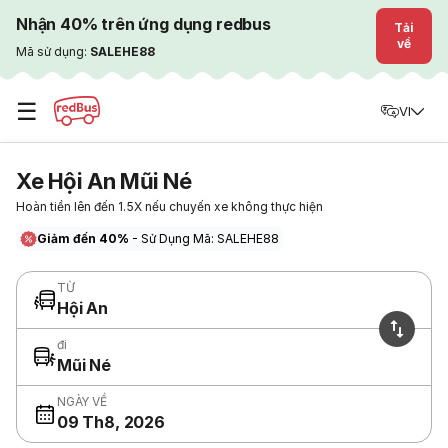
Nhận 40% trên ứng dụng redbus
Tải
về
Mã sử dụng:
SALEHE88
☰
VI
Xe Hội An Mũi Né
Hoàn tiền lên đến 1.5X nếu chuyến xe không thực hiện
Giảm đến 40%
- Sử Dụng Mã: SALEHE88
TỪ
Hội An
đi
Mũi Né
NGÀY VỀ
09 Th8, 2026