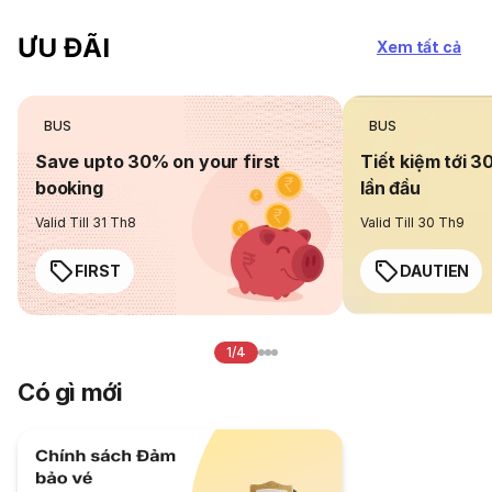
ƯU ĐÃI
Xem tất cả
BUS
BUS
Save upto 30% on your first
Tiết kiệm tới 3
booking
lần đầu
Valid Till 31 Th8
Valid Till 30 Th9
FIRST
DAUTIEN
1/4
Có gì mới