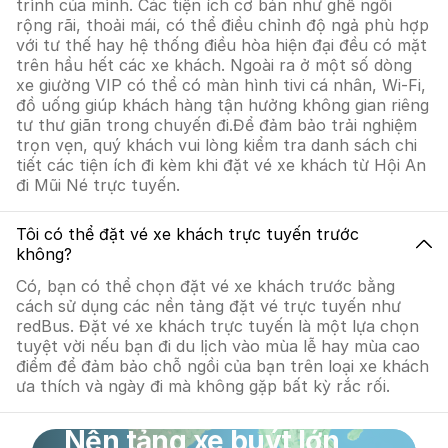
trình của mình. Các tiện ích cơ bản như ghế ngồi
rộng rãi, thoải mái, có thể điều chỉnh độ ngả phù hợp
với tư thế hay hệ thống điều hòa hiện đại đều có mặt
trên hầu hết các xe khách. Ngoài ra ở một số dòng
xe giường VIP có thể có màn hình tivi cá nhân, Wi-Fi,
đồ uống giúp khách hàng tận hưởng không gian riêng
tư thư giãn trong chuyến đi.Để đảm bảo trải nghiệm
trọn vẹn, quý khách vui lòng kiểm tra danh sách chi
tiết các tiện ích đi kèm khi đặt vé xe khách từ Hội An
đi Mũi Né trực tuyến.
Tôi có thể đặt vé xe khách trực tuyến trước
không?
Có, bạn có thể chọn đặt vé xe khách trước bằng
cách sử dụng các nền tảng đặt vé trực tuyến như
redBus. Đặt vé xe khách trực tuyến là một lựa chọn
tuyệt vời nếu bạn đi du lịch vào mùa lễ hay mùa cao
điểm để đảm bảo chỗ ngồi của bạn trên loại xe khách
ưa thích và ngày đi mà không gặp bất kỳ rắc rối.
Nền tảng xe buýt lớn