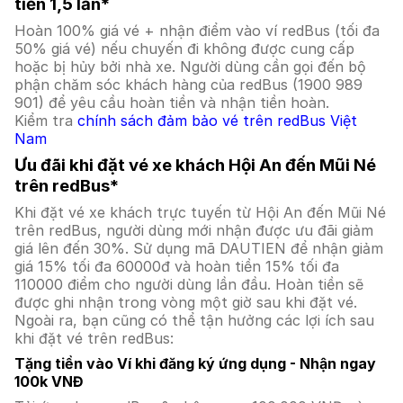
tiền 1,5 lần*
Hoàn 100% giá vé + nhận điểm vào ví redBus (tối đa
50% giá vé) nếu chuyến đi không được cung cấp
hoặc bị hủy bởi nhà xe. Người dùng cần gọi đến bộ
phận chăm sóc khách hàng của redBus (1900 989
901) để yêu cầu hoàn tiền và nhận tiền hoàn.
Kiểm tra
chính sách đảm bảo vé trên redBus Việt
Nam
Ưu đãi khi đặt vé xe khách Hội An đến Mũi Né
trên redBus*
Khi đặt vé xe khách trực tuyến từ Hội An đến Mũi Né
trên redBus, người dùng mới nhận được ưu đãi giảm
giá lên đến 30%. Sử dụng mã DAUTIEN để nhận giảm
giá 15% tối đa 60000đ và hoàn tiền 15% tối đa
110000 điểm cho người dùng lần đầu. Hoàn tiền sẽ
được ghi nhận trong vòng một giờ sau khi đặt vé.
Ngoài ra, bạn cũng có thể tận hưởng các lợi ích sau
khi đặt vé trên redBus:
Tặng tiền vào Ví khi đăng ký ứng dụng - Nhận ngay
100k VNĐ