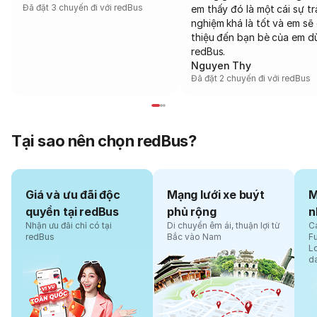
Đã đặt 3 chuyến đi với redBus
em thấy đó là một cái sự tr
nghiệm khá là tốt và em sẽ 
thiệu đến bạn bè của em d
redBus.
Nguyen Thy
Đã đặt 2 chuyến đi với redBus
Tại sao nên chọn redBus?
Giá và ưu đãi độc
Mạng lưới xe buýt
M
quyền tại redBus
phủ rộng
n
Nhận ưu đãi chỉ có tại
Di chuyển êm ái, thuận lợi từ
Cá
redBus
Bắc vào Nam
F
L
d