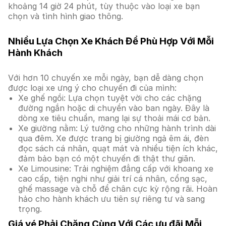
khoảng 14 giờ 24 phút, tùy thuộc vào loại xe bạn
chọn và tình hình giao thông.
Nhiều Lựa Chọn Xe Khách Để Phù Hợp Với Mỗi
Hành Khách
Với hơn 10 chuyến xe mỗi ngày, bạn dễ dàng chọn
được loại xe ưng ý cho chuyến đi của mình:
Xe ghế ngồi: Lựa chọn tuyệt vời cho các chặng
đường ngắn hoặc di chuyển vào ban ngày. Đây là
dòng xe tiêu chuẩn, mang lại sự thoải mái cơ bản.
Xe giường nằm: Lý tưởng cho những hành trình dài
qua đêm. Xe được trang bị giường ngả êm ái, đèn
đọc sách cá nhân, quạt mát và nhiều tiện ích khác,
đảm bảo bạn có một chuyến đi thật thư giãn.
Xe Limousine: Trải nghiệm đẳng cấp với khoang xe
cao cấp, tiện nghi như giải trí cá nhân, cổng sạc,
ghế massage và chỗ để chân cực kỳ rộng rãi. Hoàn
hảo cho hành khách ưu tiên sự riêng tư và sang
trọng.
Giá vé Phải Chăng Cùng Với Các ưu đãi Mỗi