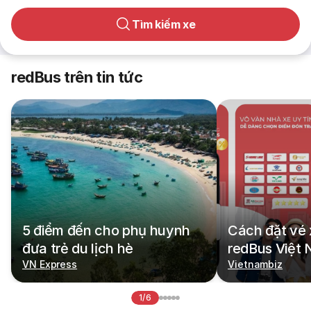
Tìm kiếm xe
redBus trên tin tức
5 điểm đến cho phụ huynh
Cách đặt vé 
đưa trẻ du lịch hè
redBus Việt
VN Express
Vietnambiz
1/6