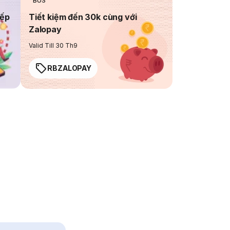
BUS
iếp
Tiết kiệm đến 30k cùng với
Zalopay
Valid Till 30 Th9
RBZALOPAY