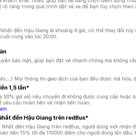
ả khách khác nhau, giúp bạn dễ dàng chọn điểm dừng thuận
hị rõ ràng trong quá trình đặt vé xe để bạn tùy chọn theo
Nhất đến Hậu Giang là khoảng 4 giờ, có thể thay đổi tùy n
cuối cùng vào lúc 20:00.
oàn
uyến bảo mật, giúp bạn đặt vé nhanh chóng mà không cầ
o,...) Mọi thông tin giao dịch của bạn đều được mã hóa, 
ền 1,5 lần*
a 50% giá vé) nếu chuyến đi không được cung cấp hoặc bị
 yêu cầu hoàn tiền và nhận tiền hoàn.
Nam
 Nhất đến Hậu Giang trên redBus*
n Nhất đến Hậu Giang trên redBus, người dùng mới nhận đ
àn tiền 15% tối đa 110000 điểm cho người dùng lần đầu. 