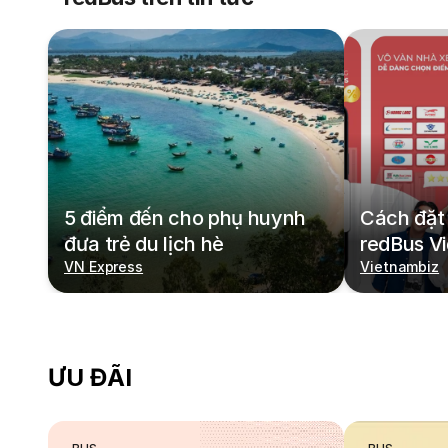
5 điểm đến cho phụ huynh
Cách đặt 
đưa trẻ du lịch hè
redBus V
VN Express
Vietnambiz
ƯU ĐÃI