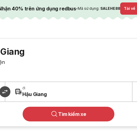
Nhận 40% trên ứng dụng redbus
·
Mã sử dụng:
SALEHE88
Tải về
 Giang
ện
đi
Hậu Giang
Tìm kiếm xe