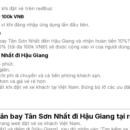
 khi đặt vé trên redBus:
y 100k VNĐ
í khi đăng nhập ứng dụng lần đầu tiên.
s
Sân bay Tân Sơn Nhất đến Hậu Giang và nhận hoàn tiền 10
0% (tối đa 100k VNĐ) sẽ được cộng vào ví của người dùng 
 Nhất đi Hậu Giang
 phút.
giãn.
hi phí di chuyển và cả tiền phòng khách sạn.
hơn và giá vé rẻ hơn
hất khi đặt vé xe khách tại Việt Nam. Đừng bỏ lỡ các ưu đ
Sân bay Tân Sơn Nhất đi Hậu Giang tại
trang web đặt vé xe khách Việt Nam.
) và điểm đi (Hậu Giang), sau đó nhấp vào 'Tìm kiếm xe 