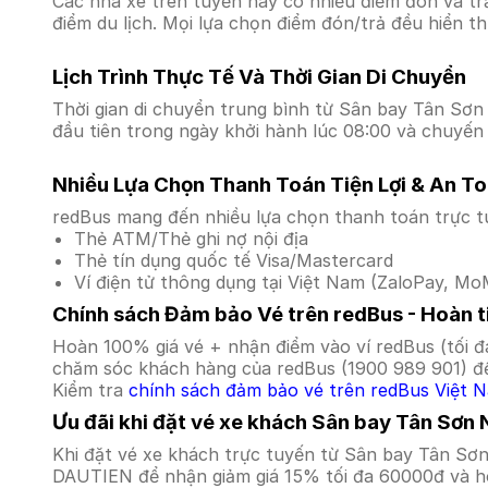
Các nhà xe trên tuyến này có nhiều điểm đón và tr
điểm du lịch. Mọi lựa chọn điểm đón/trả đều hiển t
Lịch Trình Thực Tế Và Thời Gian Di Chuyển
Thời gian di chuyển trung bình từ Sân bay Tân Sơn 
đầu tiên trong ngày khởi hành lúc 08:00 và chuyến 
Nhiều Lựa Chọn Thanh Toán Tiện Lợi & An T
redBus mang đến nhiều lựa chọn thanh toán trực t
Thẻ ATM/Thẻ ghi nợ nội địa
Thẻ tín dụng quốc tế Visa/Mastercard
Ví điện tử thông dụng tại Việt Nam (ZaloPay, MoM
Chính sách Đảm bảo Vé trên redBus - Hoàn ti
Hoàn 100% giá vé + nhận điểm vào ví redBus (tối đ
chăm sóc khách hàng của redBus (1900 989 901) để
Kiểm tra
chính sách đảm bảo vé trên redBus Việt 
Ưu đãi khi đặt vé xe khách Sân bay Tân Sơn
Khi đặt vé xe khách trực tuyến từ Sân bay Tân Sơ
DAUTIEN để nhận giảm giá 15% tối đa 60000đ và ho