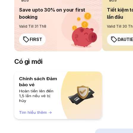
BUS
BUS
Save upto 30% on your first
Tiết kiệm t
booking
lần đầu
Valid Till 31 Th8
Valid Till 30 T
FIRST
DAUTI
Có gì mới