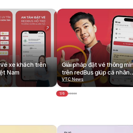
vé xe khách trên
Giải pháp đặt vé thông mi
iệt Nam
trên redBus giúp cá nhân
hoá hành trình di chuyển
VTC News
1/6