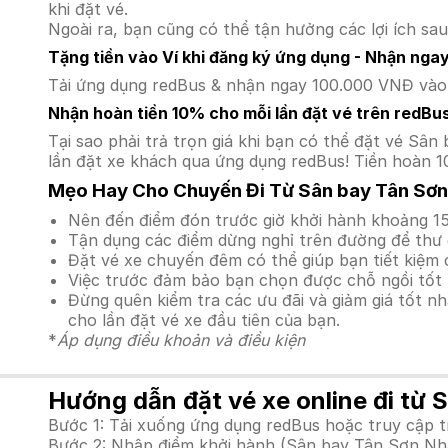
khi đặt vé.
Ngoài ra, bạn cũng có thể tận hưởng các lợi ích sau
Tặng tiền vào Ví khi đăng ký ứng dụng - Nhận nga
Tải ứng dụng redBus & nhận ngay 100.000 VNĐ vào v
Nhận hoàn tiền 10% cho mỗi lần đặt vé trên redBu
Tại sao phải trả trọn giá khi bạn có thể đặt vé 
lần đặt xe khách qua ứng dụng redBus! Tiền hoàn 1
Mẹo Hay Cho Chuyến Đi Từ Sân bay Tân Sơn
Nên đến điểm đón trước giờ khởi hành khoảng 15
Tận dụng các điểm dừng nghỉ trên đường để thư 
Đặt vé xe chuyến đêm có thể giúp bạn tiết kiệm c
Việc trước đảm bảo bạn chọn được chỗ ngồi tốt 
Đừng quên kiểm tra các ưu đãi và giảm giá tốt n
cho lần đặt vé xe đầu tiên của bạn.
*
Áp dụng điều khoản và điều kiện
Hướng dẫn đặt vé xe online đi từ 
Bước 1: Tải xuống ứng dụng redBus hoặc truy cập 
Bước 2: Nhập điểm khởi hành (Sân bay Tân Sơn Nhất