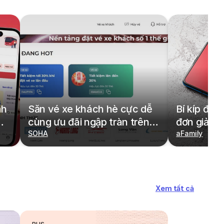
nh
Săn vé xe khách hè cực dễ
Bí kíp đặt
cùng ưu đãi ngập tràn trên
đơn giản,
redBus
SOHA
cả gia đìn
aFamily
Xem tất cả