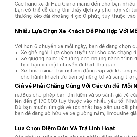
Các hãng xe đi Hậu Giang mang đến cho bạn nhiều s
bạn có thể dễ dàng tìm thấy dịch vụ phù hợp với t
thường kéo dài khoảng 4 giờ 0 phút, tùy thuộc vào 
Nhiều Lựa Chọn Xe Khách Để Phù Hợp Với M
Với hơn 6 chuyến xe mỗi ngày, bạn dễ dàng chọn đư
Xe ghế ngồi: Lựa chọn tuyệt vời cho các chặng đ
Xe giường nằm: Lý tưởng cho những hành trình dà
bảo bạn có một chuyến đi thật thư giãn.
Xe Limousine: Trải nghiệm đẳng cấp với khoang xe
cho hành khách ưu tiên sự riêng tư và sang trọn
Giá vé Phải Chăng Cùng Với Các ưu đãi Mỗi 
redBus cho phép bạn tìm kiếm và so sánh giá vé củ
lên đến ₫ 170.000 tùy thuộc vào nhiều yếu tố. Nhưn
Dù bạn muốn tìm giá vé tốt nhất hay săn ưu đãi phú
bạn dễ dàng sở hữu vé xe giường nằm, limousine gi
Lựa Chọn Điểm Đón Và Trả Linh Hoạt