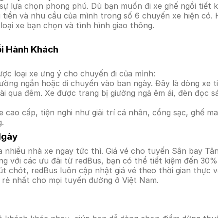
ự lựa chọn phong phú. Dù bạn muốn đi xe ghế ngồi tiết k
úi tiền và nhu cầu của mình trong số 6 chuyến xe hiện có
loại xe bạn chọn và tình hình giao thông.
ỗi Hành Khách
ợc loại xe ưng ý cho chuyến đi của mình:
ường ngắn hoặc di chuyển vào ban ngày. Đây là dòng xe ti
i qua đêm. Xe được trang bị giường ngả êm ái, đèn đọc s
 cao cấp, tiện nghi như giải trí cá nhân, cổng sạc, ghế 
g.
Ngày
a nhiều nhà xe ngay tức thì. Giá vé cho tuyến Sân bay Tâ
g với các ưu đãi từ redBus, bạn có thể tiết kiệm đến 30%
t chót, redBus luôn cập nhật giá vé theo thời gian thực v
á rẻ nhất cho mọi tuyến đường ở Việt Nam.