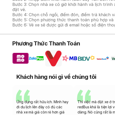
Bước 3: Chọn nhà xe có giờ khởi hành và lịch trì
đặt vé.
Bước 4: Chọn chỗ ngồi, điểm đón, điểm trả khách v
Bước 5: Chọn phương thức thanh toán phù hợp và tiế
Bước 6: Vé xe sẽ được gửi đi email hoặc số điện tho
Phương Thức Thanh Toán
Khách hàng nói gì về chúng tôi
Ứng dụng rất hữu ích. Mình hay
Thì việc mà đặt xe ở t
đi du lịch lên đây có đủ các
redBus khá là tiện lợi 
nhà xe mà giá còn rẻ hơn giá
dàng. Nó cũng rất là 