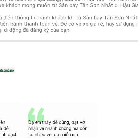
nh xe khách mong muốn từ Sân bay Tân Sơn Nhất đi Hậu Gi
à điền thông tin hành khách khi từ Sân bay Tân Sơn Nhất
n hành thanh toán vé. Để có vé xe giá rẻ, hãy sử dụng mã
ại di động đã đăng ký của bạn.
rên
Dạ em thấy dễ dùng, đặt với
và dễ
nhận vé nhanh chóng mà còn
minh bạch
có nhiều vé, có nhiều mã