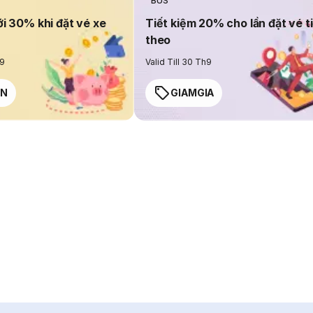
BUS
ới 30% khi đặt vé xe
Tiết kiệm 20% cho lần đặt vé t
theo
h9
Valid Till 30 Th9
EN
GIAMGIA