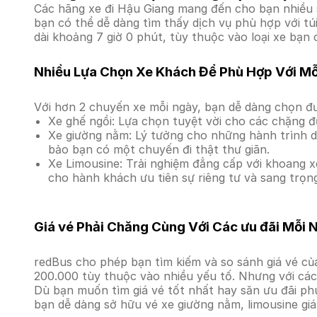
Các hãng xe đi Hậu Giang mang đến cho bạn nhiều s
bạn có thể dễ dàng tìm thấy dịch vụ phù hợp với tú
dài khoảng 7 giờ 0 phút, tùy thuộc vào loại xe bạn 
Nhiều Lựa Chọn Xe Khách Để Phù Hợp Với M
Với hơn 2 chuyến xe mỗi ngày, bạn dễ dàng chọn đư
Xe ghế ngồi: Lựa chọn tuyệt vời cho các chặng đ
Xe giường nằm: Lý tưởng cho những hành trình dà
bảo bạn có một chuyến đi thật thư giãn.
Xe Limousine: Trải nghiệm đẳng cấp với khoang xe
cho hành khách ưu tiên sự riêng tư và sang trọn
Giá vé Phải Chăng Cùng Với Các ưu đãi Mỗi 
redBus cho phép bạn tìm kiếm và so sánh giá vé của
200.000 tùy thuộc vào nhiều yếu tố. Nhưng với các 
Dù bạn muốn tìm giá vé tốt nhất hay săn ưu đãi phú
bạn dễ dàng sở hữu vé xe giường nằm, limousine gi