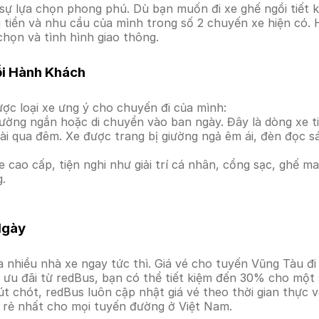
ự lựa chọn phong phú. Dù bạn muốn đi xe ghế ngồi tiết k
i tiền và nhu cầu của mình trong số 2 chuyến xe hiện có.
chọn và tình hình giao thông.
ỗi Hành Khách
ợc loại xe ưng ý cho chuyến đi của mình:
ường ngắn hoặc di chuyển vào ban ngày. Đây là dòng xe ti
i qua đêm. Xe được trang bị giường ngả êm ái, đèn đọc s
 cao cấp, tiện nghi như giải trí cá nhân, cổng sạc, ghế 
g.
Ngày
 nhiều nhà xe ngay tức thì. Giá vé cho tuyến Vũng Tàu đi
ưu đãi từ redBus, bạn có thể tiết kiệm đến 30% cho một s
t chót, redBus luôn cập nhật giá vé theo thời gian thực v
á rẻ nhất cho mọi tuyến đường ở Việt Nam.