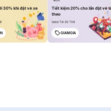
BUS
ới 30% khi đặt vé xe
Tiết kiệm 20% cho lần đặt vé t
theo
h9
Valid Till 30 Th9
EN
GIAMGIA