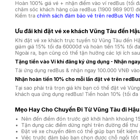
Hoàn 100% giá vé + nhận điểm vào ví redBus (tối đ
chăm sóc khách hàng của redBus (1900 989 901) để
Kiểm tra
chính sách đảm bảo vé trên redBus Việt 
Ưu đãi khi đặt vé xe khách Vũng Tàu đến Hậ
Khi đặt vé xe khách trực tuyến từ Vũng Tàu đến H
giảm giá 15% tối đa 60000đ và hoàn tiền 15% tối đ
Ngoài ra, bạn cũng có thể tận hưởng các lợi ích sau
Tặng tiền vào Ví khi đăng ký ứng dụng - Nhận nga
Tải ứng dụng redBus & nhận ngay 100.000 VNĐ vào v
Nhận hoàn tiền 10% cho mỗi lần đặt vé trên redBu
Tại sao phải trả trọn giá khi bạn có thể đặt vé V
khách qua ứng dụng redBus! Tiền hoàn 10% (tối đa 
Mẹo Hay Cho Chuyến Đi Từ Vũng Tàu đi Hậu
Nên đến điểm đón trước giờ khởi hành khoảng 15
Tận dụng các điểm dừng nghỉ trên đường để thư 
Đặt vé xe chuyến đêm có thể giúp bạn tiết kiệm c
Việc trước đảm bảo bạn chọn được chỗ ngồi tốt 