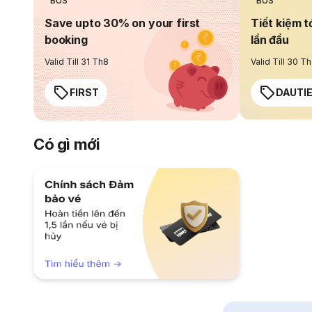
BUS
BUS
Save upto 30% on your first
Tiết kiệm t
booking
lần đầu
Valid Till 31 Th8
Valid Till 30 T
FIRST
DAUTI
Có gì mới