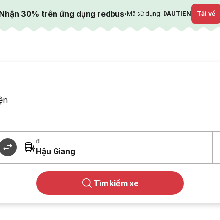
Nhận 30% trên ứng dụng redbus
·
Mã sử dụng:
DAUTIEN
Tải về
ện
đi
Hậu Giang
Tìm kiếm xe