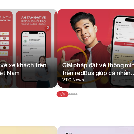
vé xe khách trên
Giải pháp đặt vé thông mi
iệt Nam
trên redBus giúp cá nhân
hoá hành trình di chuyển
VTC News
1/6