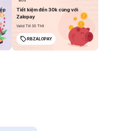
BUS
iếp
Tiết kiệm đến 30k cùng với
Zalopay
Valid Till 30 Th9
RBZALOPAY