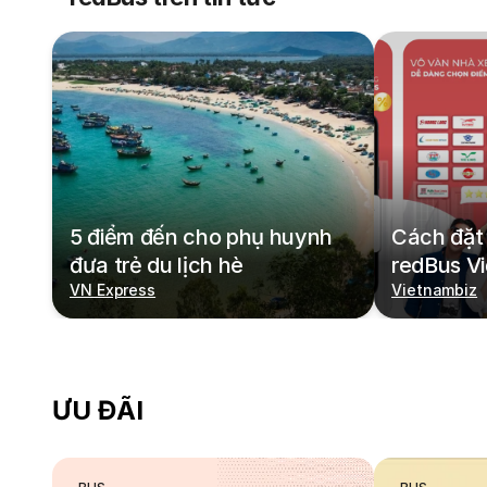
5 điểm đến cho phụ huynh
Cách đặt 
đưa trẻ du lịch hè
redBus V
VN Express
Vietnambiz
ƯU ĐÃI