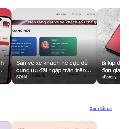
nh
Săn vé xe khách hè cực dễ
Bí kíp đặt
cùng ưu đãi ngập tràn trên
đơn giản,
redBus
SOHA
cả gia đìn
aFamily
Xem tất cả