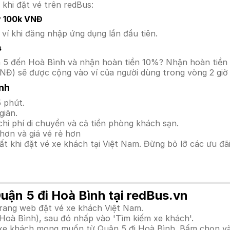
 khi đặt vé trên redBus:
y 100k VNĐ
í khi đăng nhập ứng dụng lần đầu tiên.
s
uận 5 đến Hoà Bình và nhận hoàn tiền 10%? Nhận hoàn tiề
NĐ) sẽ được cộng vào ví của người dùng trong vòng 2 giờ
nh
 phút.
giãn.
hi phí di chuyển và cả tiền phòng khách sạn.
hơn và giá vé rẻ hơn
hất khi đặt vé xe khách tại Việt Nam. Đừng bỏ lỡ các ưu đ
Quận 5 đi Hoà Bình tại redBus.vn
trang web đặt vé xe khách Việt Nam.
(Hoà Bình), sau đó nhấp vào 'Tìm kiếm xe khách'.
h xe khách mong muốn từ Quận 5 đi Hoà Bình. Bấm chọn và