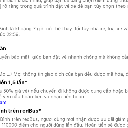
ả khách khác nhau, giúp bạn dễ dàng chọn điểm dừng thuận
hị rõ ràng trong quá trình đặt vé xe để bạn tùy chọn theo
nh là khoảng 7 giờ, có thể thay đổi tùy nhà xe, loại xe v
úc 22:59.
oàn
uyến bảo mật, giúp bạn đặt vé nhanh chóng mà không cầ
o,...) Mọi thông tin giao dịch của bạn đều được mã hóa, 
ền 1,5 lần*
a 50% giá vé) nếu chuyến đi không được cung cấp hoặc bị
 yêu cầu hoàn tiền và nhận tiền hoàn.
Nam
ình trên redBus*
 Bình trên redBus, người dùng mới nhận được ưu đãi giả
a 110000 điểm cho người dùng lần đầu. Hoàn tiền sẽ được 