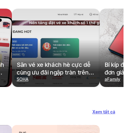
nh
Săn vé xe khách hè cực dễ
Bí kíp đặt
cùng ưu đãi ngập tràn trên
đơn giản,
redBus
SOHA
cả gia đìn
aFamily
Xem tất cả