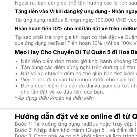
Ngoài ra, bạn cũng có thể tận hưởng các lợi ích sau
Tặng tiền vào Ví khi đăng ký ứng dụng - Nhận nga
Tải ứng dụng redBus & nhận ngay 100.000 VNĐ vào v
Nhận hoàn tiền 10% cho mỗi lần đặt vé trên redBu
Tại sao phải trả trọn giá khi bạn có thể đặt vé Q
qua ứng dụng redBus! Tiền hoàn 10% (tối đa 100k V
Mẹo Hay Cho Chuyến Đi Từ Quận 5 đi Hoà Bì
Nên đến điểm đón trước giờ khởi hành khoảng 15
Tận dụng các điểm dừng nghỉ trên đường để thư 
Đặt vé xe chuyến đêm có thể giúp bạn tiết kiệm c
Việc trước đảm bảo bạn chọn được chỗ ngồi tốt 
Đừng quên kiểm tra các ưu đãi và giảm giá tốt n
cho lần đặt vé xe đầu tiên của bạn.
*
Áp dụng điều khoản và điều kiện
Hướng dẫn đặt vé xe online đi từ 
Bước 1: Tải xuống ứng dụng redBus hoặc truy cập 
Bước 2: Nhập điểm khởi hành (Quận 5 ) và điểm đi 
Bước 3: Chọn nhà xe có giờ khởi hành và lịch trìn