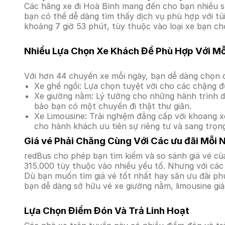
Các hãng xe đi Hoà Bình mang đến cho bạn nhiều sự
bạn có thể dễ dàng tìm thấy dịch vụ phù hợp với tú
khoảng 7 giờ 53 phút, tùy thuộc vào loại xe bạn ch
Nhiều Lựa Chọn Xe Khách Để Phù Hợp Với M
Với hơn 44 chuyến xe mỗi ngày, bạn dễ dàng chọn đ
Xe ghế ngồi: Lựa chọn tuyệt vời cho các chặng đ
Xe giường nằm: Lý tưởng cho những hành trình dà
bảo bạn có một chuyến đi thật thư giãn.
Xe Limousine: Trải nghiệm đẳng cấp với khoang xe
cho hành khách ưu tiên sự riêng tư và sang trọn
Giá vé Phải Chăng Cùng Với Các ưu đãi Mỗi 
redBus cho phép bạn tìm kiếm và so sánh giá vé của
315.000 tùy thuộc vào nhiều yếu tố. Nhưng với các 
Dù bạn muốn tìm giá vé tốt nhất hay săn ưu đãi phú
bạn dễ dàng sở hữu vé xe giường nằm, limousine gi
Lựa Chọn Điểm Đón Và Trả Linh Hoạt