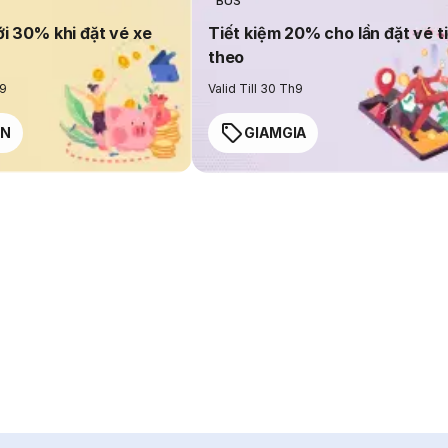
BUS
ới 30% khi đặt vé xe
Tiết kiệm 20% cho lần đặt vé t
theo
h9
Valid Till 30 Th9
EN
GIAMGIA