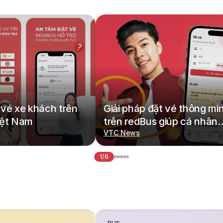
vé xe khách trên
Giải pháp đặt vé thông mi
iệt Nam
trên redBus giúp cá nhân
hoá hành trình di chuyển
VTC News
1/6