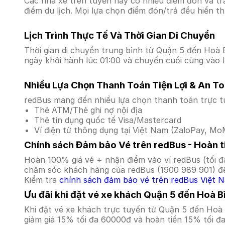
Các nhà xe trên tuyến này có nhiều điểm đón và tr
điểm du lịch. Mọi lựa chọn điểm đón/trả đều hiển t
Lịch Trình Thực Tế Và Thời Gian Di Chuyển
Thời gian di chuyển trung bình từ Quận 5 đến Hoà Bì
ngày khởi hành lúc 01:00 và chuyến cuối cùng vào l
Nhiều Lựa Chọn Thanh Toán Tiện Lợi & An T
redBus mang đến nhiều lựa chọn thanh toán trực t
Thẻ ATM/Thẻ ghi nợ nội địa
Thẻ tín dụng quốc tế Visa/Mastercard
Ví điện tử thông dụng tại Việt Nam (ZaloPay, MoM
Chính sách Đảm bảo Vé trên redBus - Hoàn ti
Hoàn 100% giá vé + nhận điểm vào ví redBus (tối đ
chăm sóc khách hàng của redBus (1900 989 901) để
Kiểm tra
chính sách đảm bảo vé trên redBus Việt 
Ưu đãi khi đặt vé xe khách Quận 5 đến Hoà B
Khi đặt vé xe khách trực tuyến từ Quận 5 đến Hoà
giảm giá 15% tối đa 60000đ và hoàn tiền 15% tối đ