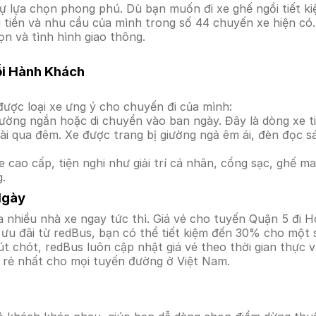
 lựa chọn phong phú. Dù bạn muốn đi xe ghế ngồi tiết ki
i tiền và nhu cầu của mình trong số 44 chuyến xe hiện có
ọn và tình hình giao thông.
ỗi Hành Khách
ược loại xe ưng ý cho chuyến đi của mình:
ường ngắn hoặc di chuyển vào ban ngày. Đây là dòng xe ti
i qua đêm. Xe được trang bị giường ngả êm ái, đèn đọc s
 cao cấp, tiện nghi như giải trí cá nhân, cổng sạc, ghế 
g.
Ngày
 nhiều nhà xe ngay tức thì. Giá vé cho tuyến Quận 5 đi H
ưu đãi từ redBus, bạn có thể tiết kiệm đến 30% cho một s
t chót, redBus luôn cập nhật giá vé theo thời gian thực v
á rẻ nhất cho mọi tuyến đường ở Việt Nam.