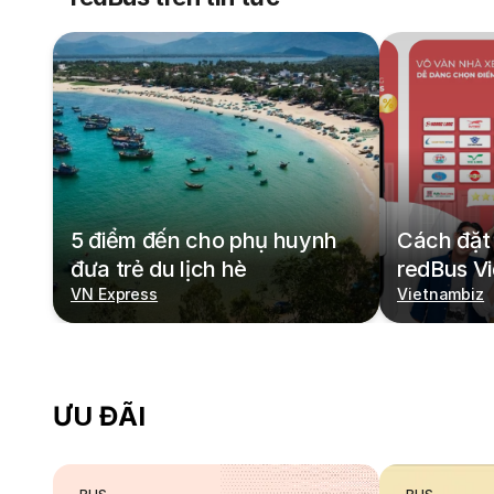
5 điểm đến cho phụ huynh
Cách đặt 
đưa trẻ du lịch hè
redBus V
VN Express
Vietnambiz
ƯU ĐÃI