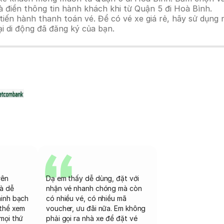
 điền thông tin hành khách khi từ Quận 5 đi Hoà Bình.
n hành thanh toán vé. Để có vé xe giá rẻ, hãy sử dụng mã
ại di động đã đăng ký của bạn.
rên
Dạ em thấy dễ dùng, đặt với
và dễ
nhận vé nhanh chóng mà còn
minh bạch
có nhiều vé, có nhiều mã
 thể xem
voucher, ưu đãi nữa. Em không
mọi thứ
phải gọi ra nhà xe để đặt vé