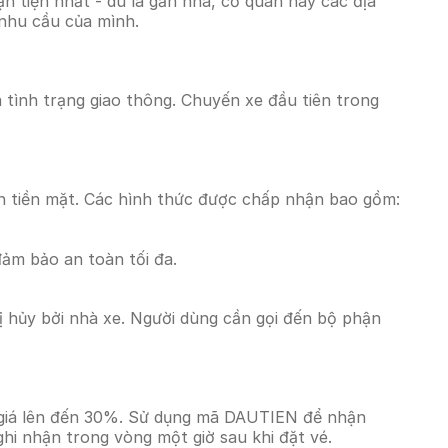
 tiện nhất - dù là gần nhà, cơ quan hay các địa
 nhu cầu của mình.
à tình trạng giao thông. Chuyến xe đầu tiên trong
n tiền mặt. Các hình thức được chấp nhận bao gồm:
đảm bảo an toàn tối đa.
 hủy bởi nhà xe. Người dùng cần gọi đến bộ phận
m giá lên đến 30%. Sử dụng mã DAUTIEN để nhận
ghi nhận trong vòng một giờ sau khi đặt vé.