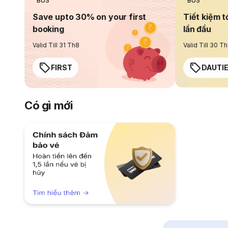
BUS
BUS
Save upto 30% on your first
Tiết kiệm t
booking
lần đầu
Valid Till 31 Th8
Valid Till 30 T
FIRST
DAUTI
Có gì mới