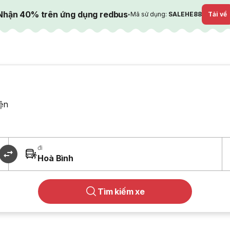
Nhận 40% trên ứng dụng redbus
·
Mã sử dụng:
SALEHE88
Tải về
ện
đi
Hoà Bình
Tìm kiếm xe