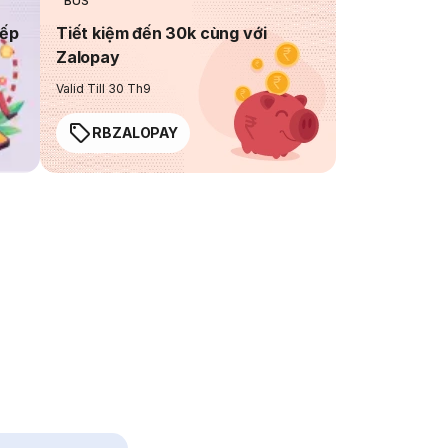
BUS
iếp
Tiết kiệm đến 30k cùng với
Zalopay
Valid Till 30 Th9
RBZALOPAY