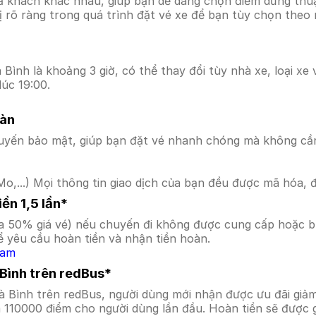
ả khách khác nhau, giúp bạn dễ dàng chọn điểm dừng thuận
hị rõ ràng trong quá trình đặt vé xe để bạn tùy chọn theo
ình là khoảng 3 giờ, có thể thay đổi tùy nhà xe, loại xe 
úc 19:00.
oàn
uyến bảo mật, giúp bạn đặt vé nhanh chóng mà không cầ
o,...) Mọi thông tin giao dịch của bạn đều được mã hóa, 
ền 1,5 lần*
a 50% giá vé) nếu chuyến đi không được cung cấp hoặc bị
 yêu cầu hoàn tiền và nhận tiền hoàn.
Nam
Bình trên redBus*
à Bình trên redBus, người dùng mới nhận được ưu đãi gi
a 110000 điểm cho người dùng lần đầu. Hoàn tiền sẽ được 