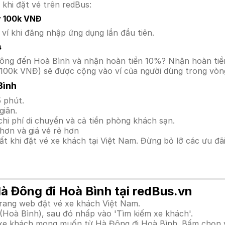
 khi đặt vé trên redBus:
y 100k VNĐ
í khi đăng nhập ứng dụng lần đầu tiên.
s
à Đông đến Hoà Bình và nhận hoàn tiền 10%? Nhận hoàn ti
100k VNĐ) sẽ được cộng vào ví của người dùng trong vòng
Bình
 phút.
giãn.
hi phí di chuyển và cả tiền phòng khách sạn.
hơn và giá vé rẻ hơn
hất khi đặt vé xe khách tại Việt Nam. Đừng bỏ lỡ các ưu đ
Hà Đông đi Hoà Bình tại redBus.vn
trang web đặt vé xe khách Việt Nam.
(Hoà Bình), sau đó nhấp vào 'Tìm kiếm xe khách'.
h xe khách mong muốn từ Hà Đông đi Hoà Bình. Bấm chọn v