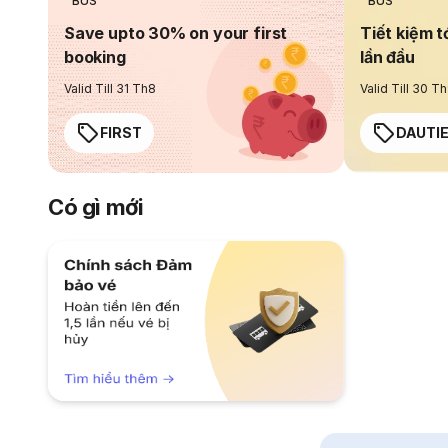
BUS
BUS
Save upto 30% on your first
Tiết kiệm t
booking
lần đầu
Valid Till 31 Th8
Valid Till 30 T
FIRST
DAUTI
Có gì mới