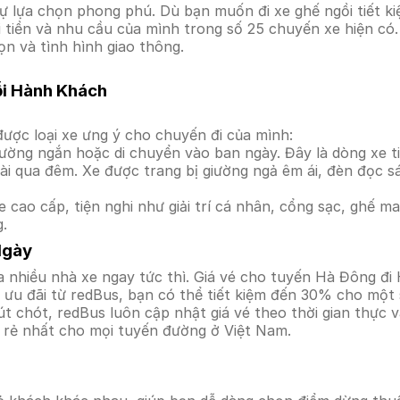
 lựa chọn phong phú. Dù bạn muốn đi xe ghế ngồi tiết ki
i tiền và nhu cầu của mình trong số 25 chuyến xe hiện có
ọn và tình hình giao thông.
ỗi Hành Khách
ược loại xe ưng ý cho chuyến đi của mình:
ường ngắn hoặc di chuyển vào ban ngày. Đây là dòng xe ti
i qua đêm. Xe được trang bị giường ngả êm ái, đèn đọc s
 cao cấp, tiện nghi như giải trí cá nhân, cổng sạc, ghế 
g.
Ngày
 nhiều nhà xe ngay tức thì. Giá vé cho tuyến Hà Đông đi 
ưu đãi từ redBus, bạn có thể tiết kiệm đến 30% cho một s
t chót, redBus luôn cập nhật giá vé theo thời gian thực v
á rẻ nhất cho mọi tuyến đường ở Việt Nam.