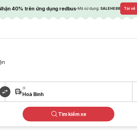
Nhận 40% trên ứng dụng redbus
·
Mã sử dụng:
SALEHE88
Tải về
ện
đi
Hoà Bình
Tìm kiếm xe