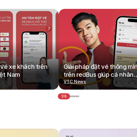
vé xe khách trên
Giải pháp đặt vé thông mi
iệt Nam
trên redBus giúp cá nhân
hoá hành trình di chuyển
VTC News
1/6