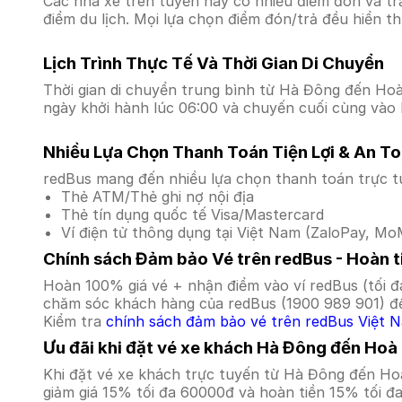
Các nhà xe trên tuyến này có nhiều điểm đón và tr
điểm du lịch. Mọi lựa chọn điểm đón/trả đều hiển t
Lịch Trình Thực Tế Và Thời Gian Di Chuyển
Thời gian di chuyển trung bình từ Hà Đông đến Hoà B
ngày khởi hành lúc 06:00 và chuyến cuối cùng vào l
Nhiều Lựa Chọn Thanh Toán Tiện Lợi & An T
redBus mang đến nhiều lựa chọn thanh toán trực t
Thẻ ATM/Thẻ ghi nợ nội địa
Thẻ tín dụng quốc tế Visa/Mastercard
Ví điện tử thông dụng tại Việt Nam (ZaloPay, MoM
Chính sách Đảm bảo Vé trên redBus - Hoàn ti
Hoàn 100% giá vé + nhận điểm vào ví redBus (tối đ
chăm sóc khách hàng của redBus (1900 989 901) để
Kiểm tra
chính sách đảm bảo vé trên redBus Việt 
Ưu đãi khi đặt vé xe khách Hà Đông đến Hoà 
Khi đặt vé xe khách trực tuyến từ Hà Đông đến Ho
giảm giá 15% tối đa 60000đ và hoàn tiền 15% tối đ