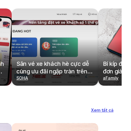
nh
Săn vé xe khách hè cực dễ
Bí kíp đặt
cùng ưu đãi ngập tràn trên
đơn giản,
redBus
SOHA
cả gia đìn
aFamily
Xem tất cả