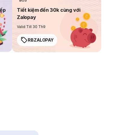
BUS
iếp
Tiết kiệm đến 30k cùng với
Zalopay
Valid Till 30 Th9
RBZALOPAY