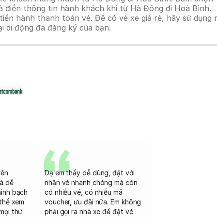
à điền thông tin hành khách khi từ Hà Đông đi Hoà Bình.
n hành thanh toán vé. Để có vé xe giá rẻ, hãy sử dụng mã
ại di động đã đăng ký của bạn.
rên
Dạ em thấy dễ dùng, đặt với
và dễ
nhận vé nhanh chóng mà còn
minh bạch
có nhiều vé, có nhiều mã
 thể xem
voucher, ưu đãi nữa. Em không
mọi thứ
phải gọi ra nhà xe để đặt vé