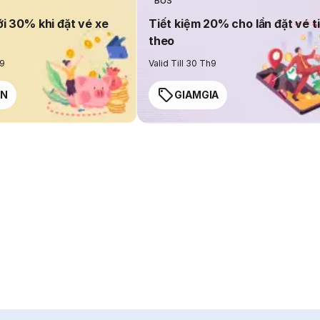
BUS
ới 30% khi đặt vé xe
Tiết kiệm 20% cho lần đặt vé t
theo
h9
Valid Till 30 Th9
EN
GIAMGIA