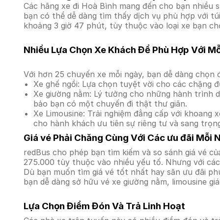
Các hãng xe đi Hoà Bình mang đến cho bạn nhiều sự
bạn có thể dễ dàng tìm thấy dịch vụ phù hợp với tú
khoảng 3 giờ 47 phút, tùy thuộc vào loại xe bạn ch
Nhiều Lựa Chọn Xe Khách Để Phù Hợp Với M
Với hơn 25 chuyến xe mỗi ngày, bạn dễ dàng chọn đ
Xe ghế ngồi: Lựa chọn tuyệt vời cho các chặng đ
Xe giường nằm: Lý tưởng cho những hành trình dà
bảo bạn có một chuyến đi thật thư giãn.
Xe Limousine: Trải nghiệm đẳng cấp với khoang xe
cho hành khách ưu tiên sự riêng tư và sang trọn
Giá vé Phải Chăng Cùng Với Các ưu đãi Mỗi 
redBus cho phép bạn tìm kiếm và so sánh giá vé của
275.000 tùy thuộc vào nhiều yếu tố. Nhưng với các 
Dù bạn muốn tìm giá vé tốt nhất hay săn ưu đãi phú
bạn dễ dàng sở hữu vé xe giường nằm, limousine gi
Lựa Chọn Điểm Đón Và Trả Linh Hoạt