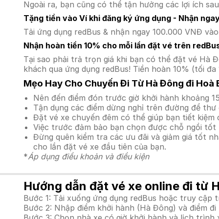
Ngoài ra, bạn cũng có thể tận hưởng các lợi ích sau
Tặng tiền vào Ví khi đăng ký ứng dụng - Nhận nga
Tải ứng dụng redBus & nhận ngay 100.000 VNĐ vào v
Nhận hoàn tiền 10% cho mỗi lần đặt vé trên redBu
Tại sao phải trả trọn giá khi bạn có thể đặt vé H
khách qua ứng dụng redBus! Tiền hoàn 10% (tối đa 
Mẹo Hay Cho Chuyến Đi Từ Hà Đông đi Hoà 
Nên đến điểm đón trước giờ khởi hành khoảng 15
Tận dụng các điểm dừng nghỉ trên đường để thư 
Đặt vé xe chuyến đêm có thể giúp bạn tiết kiệm c
Việc trước đảm bảo bạn chọn được chỗ ngồi tốt 
Đừng quên kiểm tra các ưu đãi và giảm giá tốt n
cho lần đặt vé xe đầu tiên của bạn.
*
Áp dụng điều khoản và điều kiện
Hướng dẫn đặt vé xe online đi từ 
Bước 1: Tải xuống ứng dụng redBus hoặc truy cập 
Bước 2: Nhập điểm khởi hành (Hà Đông) và điểm đi 
Bước 3: Chọn nhà xe có giờ khởi hành và lịch trìn