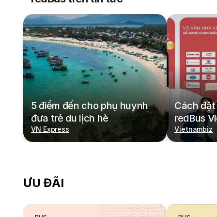
5 điểm đến cho phụ huynh
Cách đặt 
đưa trẻ du lịch hè
redBus V
VN Express
Vietnambiz
ƯU ĐÃI