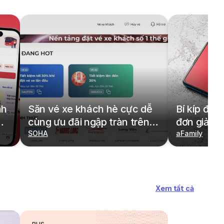
nh
Săn vé xe khách hè cực dễ
Bí kíp đặt
cùng ưu đãi ngập tràn trên
đơn giản,
redBus
SOHA
cả gia đìn
aFamily
Xem tất cả