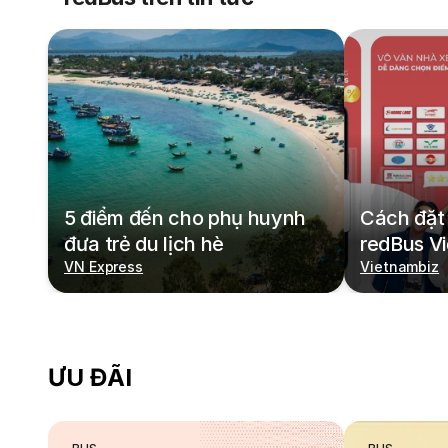
5 điểm đến cho phụ huynh
Cách đặt 
đưa trẻ du lịch hè
redBus V
VN Express
Vietnambiz
ƯU ĐÃI