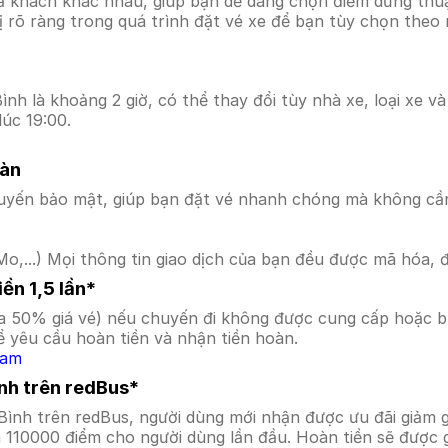
ả khách khác nhau, giúp bạn dễ dàng chọn điểm dừng thuận
hị rõ ràng trong quá trình đặt vé xe để bạn tùy chọn theo
nh là khoảng 2 giờ, có thể thay đổi tùy nhà xe, loại xe v
úc 19:00.
oàn
uyến bảo mật, giúp bạn đặt vé nhanh chóng mà không cầ
o,...) Mọi thông tin giao dịch của bạn đều được mã hóa, 
ền 1,5 lần*
a 50% giá vé) nếu chuyến đi không được cung cấp hoặc bị
 yêu cầu hoàn tiền và nhận tiền hoàn.
Nam
ình trên redBus*
 Bình trên redBus, người dùng mới nhận được ưu đãi giả
a 110000 điểm cho người dùng lần đầu. Hoàn tiền sẽ được 