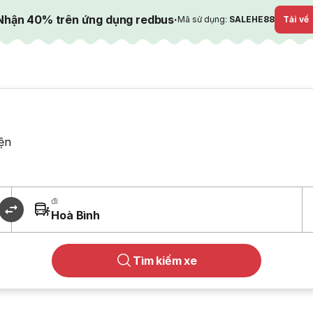
Nhận 40% trên ứng dụng redbus
·
Mã sử dụng:
SALEHE88
Tải về
ện
đi
Hoà Bình
Tìm kiếm xe