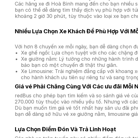
Các hãng xe đi Hoà Bình mang đến cho bạn nhiều sự
bạn có thể dễ dàng tìm thấy dịch vụ phù hợp với tú
khoảng 2 giờ 30 phút, tùy thuộc vào loại xe bạn ch
Nhiều Lựa Chọn Xe Khách Để Phù Hợp Với M
Với hơn 8 chuyến xe mỗi ngày, bạn dễ dàng chọn đư
Xe ghế ngồi: Lựa chọn tuyệt vời cho các chặng đ
Xe giường nằm: Lý tưởng cho những hành trình dà
bảo bạn có một chuyến đi thật thư giãn.
Xe Limousine: Trải nghiệm đẳng cấp với khoang xe
cho hành khách ưu tiên sự riêng tư và sang trọn
Giá vé Phải Chăng Cùng Với Các ưu đãi Mỗi 
redBus cho phép bạn tìm kiếm và so sánh giá vé của
270.000 tùy thuộc vào nhiều yếu tố. Nhưng với các 
Dù bạn muốn tìm giá vé tốt nhất hay săn ưu đãi phú
bạn dễ dàng sở hữu vé xe giường nằm, limousine gi
Lựa Chọn Điểm Đón Và Trả Linh Hoạt