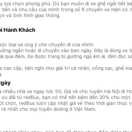
 lựa chọn phong phú. Dù bạn muốn đi xe ghế ngồi tiết ki
i tiền và nhu cầu của mình trong số 8 chuyến xe hiện có.
ọn và tình hình giao thông.
ỗi Hành Khách
ợc loại xe ưng ý cho chuyến đi của mình:
ường ngắn hoặc di chuyển vào ban ngày. Đây là dòng xe ti
i qua đêm. Xe được trang bị giường ngả êm ái, đèn đọc s
 cao cấp, tiện nghi như giải trí cá nhân, cổng sạc, ghế 
g.
Ngày
 nhiều nhà xe ngay tức thì. Giá vé cho tuyến Hà Nội đi H
ưu đãi từ redBus, bạn có thể tiết kiệm đến 30% cho một s
t chót, redBus luôn cập nhật giá vé theo thời gian thực v
á rẻ nhất cho mọi tuyến đường ở Việt Nam.