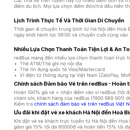
Các nhà xe trên tuyến này có nhiều điểm đón và tr
điểm du lịch. Mọi lựa chọn điểm đón/trả đều hiển t
Lịch Trình Thực Tế Và Thời Gian Di Chuyển
Thời gian di chuyển trung bình từ Hà Nội đến Hoà Bì
ngày khởi hành lúc 06:00 và chuyến cuối cùng vào l
Nhiều Lựa Chọn Thanh Toán Tiện Lợi & An T
redBus mang đến nhiều lựa chọn thanh toán trực t
Thẻ ATM/Thẻ ghi nợ nội địa
Thẻ tín dụng quốc tế Visa/Mastercard
Ví điện tử thông dụng tại Việt Nam (ZaloPay, MoM
Chính sách Đảm bảo Vé trên redBus - Hoàn ti
Hoàn 100% giá vé + nhận điểm vào ví redBus (tối đ
chăm sóc khách hàng của redBus (1900 989 901) để
Kiểm tra
chính sách đảm bảo vé trên redBus Việt 
Ưu đãi khi đặt vé xe khách Hà Nội đến Hoà B
Khi đặt vé xe khách trực tuyến từ Hà Nội đến Hoà
giảm giá 15% tối đa 60000đ và hoàn tiền 15% tối đ