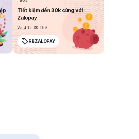
BUS
iếp
Tiết kiệm đến 30k cùng với
Zalopay
Valid Till 30 Th9
RBZALOPAY