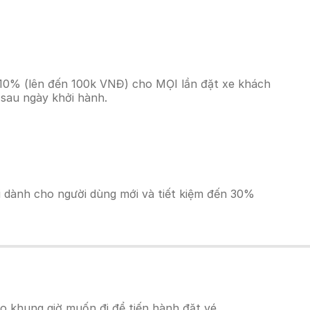
n 10% (lên đến 100k VNĐ) cho MỌI lần đặt xe khách
 sau ngày khởi hành.
ãi dành cho người dùng mới và tiết kiệm đến 30%
o khung giờ muốn đi để tiến hành đặt vé.