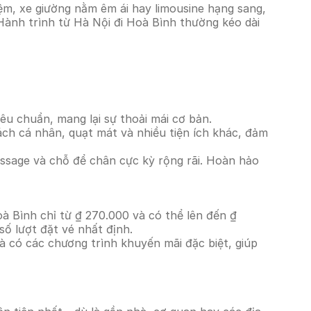
ệm, xe giường nằm êm ái hay limousine hạng sang,
 Hành trình từ Hà Nội đi Hoà Bình thường kéo dài
êu chuẩn, mang lại sự thoải mái cơ bản.
ách cá nhân, quạt mát và nhiều tiện ích khác, đảm
massage và chỗ để chân cực kỳ rộng rãi. Hoàn hảo
oà Bình chỉ từ ₫ 270.000 và có thể lên đến ₫
ố lượt đặt vé nhất định.
à có các chương trình khuyến mãi đặc biệt, giúp