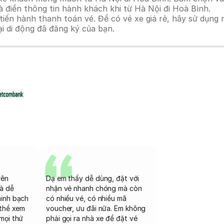
 điền thông tin hành khách khi từ Hà Nội đi Hoà Bình.
n hành thanh toán vé. Để có vé xe giá rẻ, hãy sử dụng mã
ại di động đã đăng ký của bạn.
rên
Dạ em thấy dễ dùng, đặt với
và dễ
nhận vé nhanh chóng mà còn
minh bạch
có nhiều vé, có nhiều mã
 thể xem
voucher, ưu đãi nữa. Em không
mọi thứ
phải gọi ra nhà xe để đặt vé