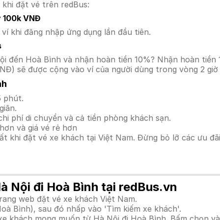
 khi đặt vé trên redBus:
y 100k VNĐ
í khi đăng nhập ứng dụng lần đầu tiên.
s
à Nội đến Hoà Bình và nhận hoàn tiền 10%? Nhận hoàn tiề
NĐ) sẽ được cộng vào ví của người dùng trong vòng 2 giờ
nh
 phút.
giãn.
hi phí di chuyển và cả tiền phòng khách sạn.
hơn và giá vé rẻ hơn
hất khi đặt vé xe khách tại Việt Nam. Đừng bỏ lỡ các ưu đ
à Nội đi Hoà Bình tại redBus.vn
trang web đặt vé xe khách Việt Nam.
Hoà Bình), sau đó nhấp vào 'Tìm kiếm xe khách'.
h xe khách mong muốn từ Hà Nội đi Hoà Bình. Bấm chọn và