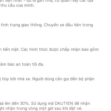
 tiện nhất - dù là gần nhà, cơ quan hay các địa
 nhu cầu của mình.
à tình trạng giao thông. Chuyến xe đầu tiên trong
n tiền mặt. Các hình thức được chấp nhận bao gồm:
đảm bảo an toàn tối đa.
 hủy bởi nhà xe. Người dùng cần gọi đến bộ phận
m giá lên đến 30%. Sử dụng mã DAUTIEN để nhận
ghi nhận trong vòng một giờ sau khi đặt vé.