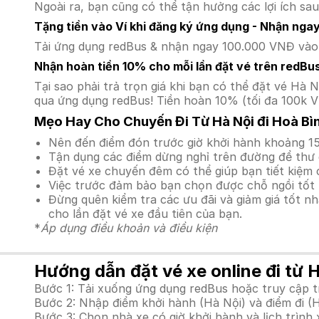
Ngoài ra, bạn cũng có thể tận hưởng các lợi ích sau
Tặng tiền vào Ví khi đăng ký ứng dụng - Nhận nga
Tải ứng dụng redBus & nhận ngay 100.000 VNĐ vào v
Nhận hoàn tiền 10% cho mỗi lần đặt vé trên redBu
Tại sao phải trả trọn giá khi bạn có thể đặt vé H
qua ứng dụng redBus! Tiền hoàn 10% (tối đa 100k V
Mẹo Hay Cho Chuyến Đi Từ Hà Nội đi Hoà Bì
Nên đến điểm đón trước giờ khởi hành khoảng 15
Tận dụng các điểm dừng nghỉ trên đường để thư 
Đặt vé xe chuyến đêm có thể giúp bạn tiết kiệm c
Việc trước đảm bảo bạn chọn được chỗ ngồi tốt 
Đừng quên kiểm tra các ưu đãi và giảm giá tốt n
cho lần đặt vé xe đầu tiên của bạn.
*
Áp dụng điều khoản và điều kiện
Hướng dẫn đặt vé xe online đi từ H
Bước 1: Tải xuống ứng dụng redBus hoặc truy cập 
Bước 2: Nhập điểm khởi hành (Hà Nội) và điểm đi (
Bước 3: Chọn nhà xe có giờ khởi hành và lịch trìn