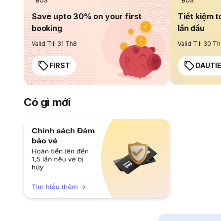
BUS
BUS
Save upto 30% on your first
Tiết kiệm t
booking
lần đầu
Valid Till 31 Th8
Valid Till 30 T
FIRST
DAUTI
Có gì mới