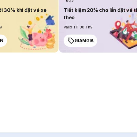
BUS
ới 30% khi đặt vé xe
Tiết kiệm 20% cho lần đặt vé t
theo
h9
Valid Till 30 Th9
EN
GIAMGIA