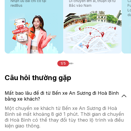
Nhận ưu đãi chỉ có tại
Di chuyển êm ái, thuận lợi từ
Cá
redBus
Bắc vào Nam
F
L
d
1/5
Câu hỏi thường gặp
Mất bao lâu để đi từ Bến xe An Sương đi Hoà Bình
bằng xe khách?
Một chuyến xe khách từ Bến xe An Sương đi Hoà
Bình sẽ mất khoảng 8 giờ 1 phút. Thời gian di chuyển
đi Hoà Bình có thể thay đổi tùy theo lộ trình và điều
kiện giao thông.