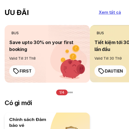
ƯU ĐÃI
Xem tất cả
BUS
BUS
Save upto 30% on your first
Tiết kiệm tới 3
booking
lần đầu
Valid Till 31 Th8
Valid Till 30 Th9
FIRST
DAUTIEN
1/4
Có gì mới