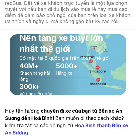
redBus. Đặt vé xe khách trực tuyến là một lựa chọn
tuyệt vời nếu bạn đi du lịch vào mùa lễ hay mùa cao
điểm để đảm bảo chỗ ngồi của bạn trên loại xe khách
ưa thích và ngày đi mà không gặp bất kỳ rắc rối.
Nền tảng xe buýt lớn
nhất thế giới
Có mặt tại 8 quốc gia trên toàn thế giới
40M+
5000+
Khách hàng hài
Hãng xe
lòng
300k+
Vé bán mỗi ngày
Hãy tận hưởng
chuyến đi xe của bạn từ Bến xe An
Sương đến Hoà Bình!
Bạn muốn đi theo cách khác?
kiểm tra tất cả các đề nghị từ
Hoà Bình thành Bến xe
An Sương