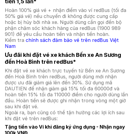
tiền 1,5 lần*
Hoàn 100% giá vé + nhận điểm vào ví redBus (tối đa
50% giá vé) nếu chuyến đi không được cung cấp
hoặc bị hủy bởi nhà xe. Người dùng cần gọi đến bộ
phận chăm sóc khách hàng của redBus (1900 989
901) để yêu cầu hoàn tiền và nhận tiền hoàn.
Kiểm tra
chính sách đảm bảo vé trên redBus Việt
Nam
Ưu đãi khi đặt vé xe khách Bến xe An Sương
đến Hoà Bình trên redBus*
Khi đặt vé xe khách trực tuyến từ Bến xe An Sương
đến Hoà Bình trên redBus, người dùng mới nhận
được ưu đãi giảm giá lên đến 30%. Sử dụng mã
DAUTIEN để nhận giảm giá 15% tối đa 60000đ và
hoàn tiền 15% tối đa 110000 điểm cho người dùng lần
đầu. Hoàn tiền sẽ được ghi nhận trong vòng một giờ
sau khi đặt vé.
Ngoài ra, bạn cũng có thể tận hưởng các lợi ích sau
khi đặt vé trên redBus:
Tặng tiền vào Ví khi đăng ký ứng dụng - Nhận ngay
100k VNĐ