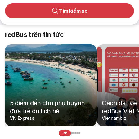
Tìm kiếm xe
redBus trên tin tức
5 điểm đến cho phụ huynh
Cách đặt vé 
đưa trẻ du lịch hè
redBus Việt
VN Express
Vietnambiz
1/6