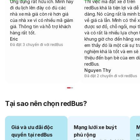
Ứng dụng rất hữu ích. Mình hay
Thì việc mà đặt xe ở trên
đi du lịch lên đây có đủ các
redBus khá là tiện lợi và dễ
nhà xe mà giá còn rẻ hơn giá
dàng. Nó cũng rất là minh 
của nhà xe vì có nhiều mã giảm
về giá cả lẫn. Mình có thể 
giá. Thông tin và hỗ trợ khách
được sơ đồ, chỗ ngồi, mọi 
hàng rất tốt.
và có rất là nhiều lựa chọn 
Eric
khung giờ cho đến hãng xe
Đã đặt 3 chuyến đi với redBus
em thấy đó là một cái sự tr
nghiệm khá là tốt và em sẽ 
thiệu đến bạn bè của em d
redBus.
Nguyen Thy
Đã đặt 2 chuyến đi với redBus
Tại sao nên chọn redBus?
Giá và ưu đãi độc
Mạng lưới xe buýt
M
quyền tại redBus
phủ rộng
n