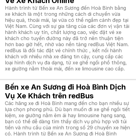
Vé Xe Khách Online
Hành trình từ Bến xe An Sương đến Hoà Bình bằng
xe khách là một trong những cách di chuyển vừa
hiệu quả, thoải mái, lại vừa có thể ngắm cảnh đẹp tại
Việt Nam. Cùng với sự gia tăng của các đơn vị vận tải
hành khách uy tín, chất lượng cao, việc đặt vé xe
khách cho tuyến đường này đã trở nên thuận tiện
hơn bao giờ hết, nhờ vào nền tảng redBus Việt Nam.
redBus là đối tác đặt vé chính thức , kết nối hành
khách với nhiều nhà xe đáng tin cậy, cung cấp các
loại hình dịch vụ đa dạng, từ xe ghế ngồi phổ thông,
xe giường nằm thoải mái, đến xe limousine cao cấp.
Bến xe An Sương đi Hoà Bình Dịch
Vụ Xe Khách trên redBus
Các hãng xe đi Hoà Bình mang đến cho bạn nhiều sự
lựa chọn phong phú. Dù bạn muốn đi xe ghế ngồi tiết
kiệm, xe giường nằm êm ái hay limousine hạng sang,
bạn có thể dễ dàng tìm thấy dịch vụ phù hợp với túi
tiền và nhu cầu của mình trong số 29 chuyến xe hiện
có. Hành trình từ Bến xe An Sương đi Hoà Bình