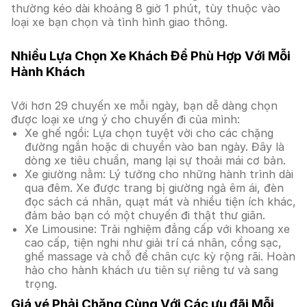
thường kéo dài khoảng 8 giờ 1 phút, tùy thuộc vào
loại xe bạn chọn và tình hình giao thông.
Nhiều Lựa Chọn Xe Khách Để Phù Hợp Với Mỗi
Hành Khách
Với hơn 29 chuyến xe mỗi ngày, bạn dễ dàng chọn
được loại xe ưng ý cho chuyến đi của mình:
Xe ghế ngồi: Lựa chọn tuyệt vời cho các chặng
đường ngắn hoặc di chuyển vào ban ngày. Đây là
dòng xe tiêu chuẩn, mang lại sự thoải mái cơ bản.
Xe giường nằm: Lý tưởng cho những hành trình dài
qua đêm. Xe được trang bị giường ngả êm ái, đèn
đọc sách cá nhân, quạt mát và nhiều tiện ích khác,
đảm bảo bạn có một chuyến đi thật thư giãn.
Xe Limousine: Trải nghiệm đẳng cấp với khoang xe
cao cấp, tiện nghi như giải trí cá nhân, cổng sạc,
ghế massage và chỗ để chân cực kỳ rộng rãi. Hoàn
hảo cho hành khách ưu tiên sự riêng tư và sang
trọng.
Giá vé Phải Chăng Cùng Với Các ưu đãi Mỗi