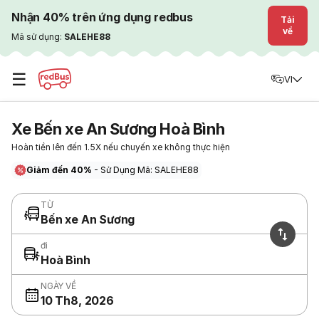
Nhận 40% trên ứng dụng redbus
Tải
về
Mã sử dụng:
SALEHE88
☰
VI
Xe Bến xe An Sương Hoà Bình
Hoàn tiền lên đến 1.5X nếu chuyến xe không thực hiện
Giảm đến 40%
- Sử Dụng Mã: SALEHE88
TỪ
Bến xe An Sương
đi
Hoà Bình
NGÀY VỀ
10 Th8, 2026