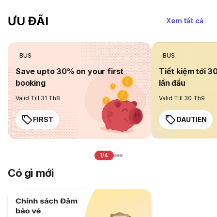
ƯU ĐÃI
Xem tất cả
BUS
BUS
Save upto 30% on your first
Tiết kiệm tới 3
booking
lần đầu
Valid Till 31 Th8
Valid Till 30 Th9
FIRST
DAUTIEN
1/4
Có gì mới