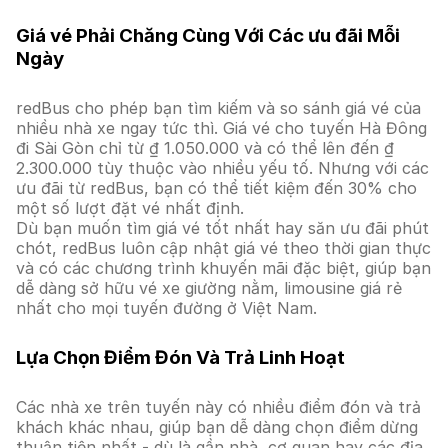
Giá vé Phải Chăng Cùng Với Các ưu đãi Mỗi
Ngày
redBus cho phép bạn tìm kiếm và so sánh giá vé của
nhiều nhà xe ngay tức thì. Giá vé cho tuyến Hà Đông
đi Sài Gòn chỉ từ ₫ 1.050.000 và có thể lên đến ₫
2.300.000 tùy thuộc vào nhiều yếu tố. Nhưng với các
ưu đãi từ redBus, bạn có thể tiết kiệm đến 30% cho
một số lượt đặt vé nhất định.
Dù bạn muốn tìm giá vé tốt nhất hay săn ưu đãi phút
chót, redBus luôn cập nhật giá vé theo thời gian thực
và có các chương trình khuyến mãi đặc biệt, giúp bạn
dễ dàng sở hữu vé xe giường nằm, limousine giá rẻ
nhất cho mọi tuyến đường ở Việt Nam.
Lựa Chọn Điểm Đón Và Trả Linh Hoạt
Các nhà xe trên tuyến này có nhiều điểm đón và trả
khách khác nhau, giúp bạn dễ dàng chọn điểm dừng
thuận tiện nhất - dù là gần nhà, cơ quan hay các địa