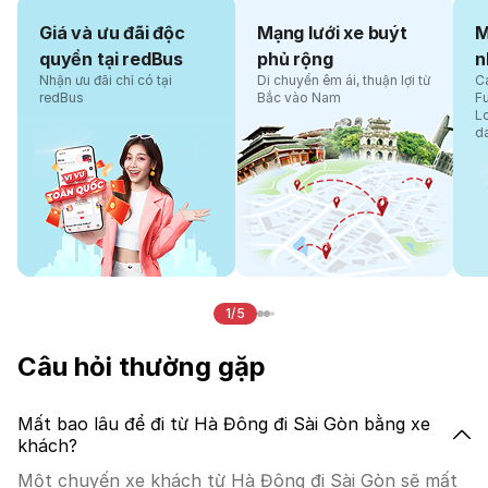
Giá và ưu đãi độc
Mạng lưới xe buýt
M
quyền tại redBus
phủ rộng
n
Nhận ưu đãi chỉ có tại
Di chuyển êm ái, thuận lợi từ
Cá
redBus
Bắc vào Nam
F
L
d
1/5
Câu hỏi thường gặp
Mất bao lâu để đi từ Hà Đông đi Sài Gòn bằng xe
khách?
Một chuyến xe khách từ Hà Đông đi Sài Gòn sẽ mất