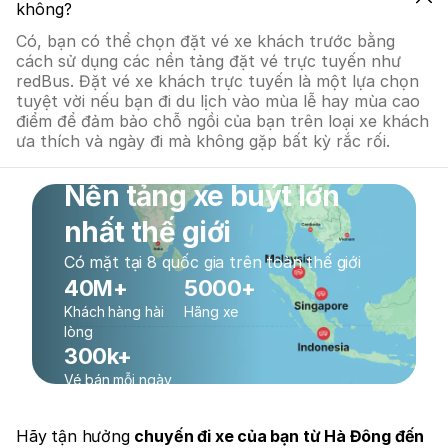
không?
Có, bạn có thể chọn đặt vé xe khách trước bằng
cách sử dụng các nền tảng đặt vé trực tuyến như
redBus. Đặt vé xe khách trực tuyến là một lựa chọn
tuyệt vời nếu bạn đi du lịch vào mùa lễ hay mùa cao
điểm để đảm bảo chỗ ngồi của bạn trên loại xe khách
ưa thích và ngày đi mà không gặp bất kỳ rắc rối.
Nền tảng xe buýt lớn
nhất thế giới
Có mặt tại 8 quốc gia trên toàn thế giới
40M+
5000+
Khách hàng hài
Hãng xe
lòng
300k+
Vé bán mỗi ngày
Hãy tận hưởng
chuyến đi xe của bạn từ Hà Đông đến