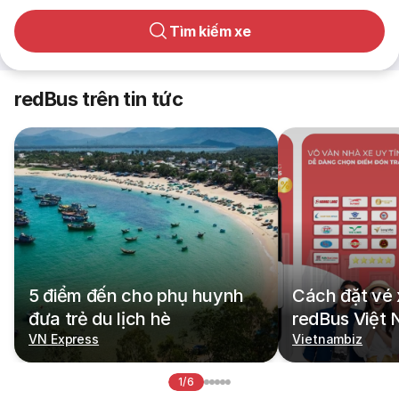
Tìm kiếm xe
redBus trên tin tức
5 điểm đến cho phụ huynh
Cách đặt vé 
đưa trẻ du lịch hè
redBus Việt
VN Express
Vietnambiz
1/6