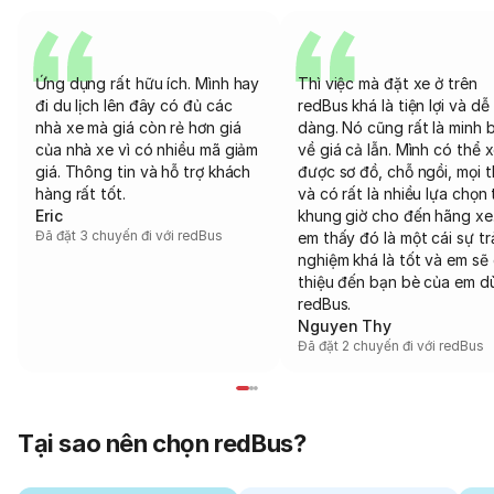
Ứng dụng rất hữu ích. Mình hay
Thì việc mà đặt xe ở trên
đi du lịch lên đây có đủ các
redBus khá là tiện lợi và dễ
nhà xe mà giá còn rẻ hơn giá
dàng. Nó cũng rất là minh 
của nhà xe vì có nhiều mã giảm
về giá cả lẫn. Mình có thể 
giá. Thông tin và hỗ trợ khách
được sơ đồ, chỗ ngồi, mọi 
hàng rất tốt.
và có rất là nhiều lựa chọn 
Eric
khung giờ cho đến hãng xe
Đã đặt 3 chuyến đi với redBus
em thấy đó là một cái sự tr
nghiệm khá là tốt và em sẽ 
thiệu đến bạn bè của em d
redBus.
Nguyen Thy
Đã đặt 2 chuyến đi với redBus
Tại sao nên chọn redBus?