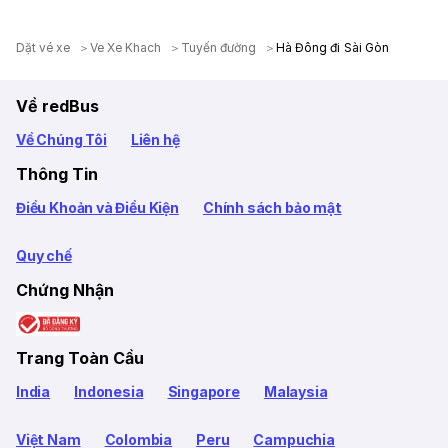
Dặt vé xe
Ve Xe Khach
Tuyến đường
Hà Đông đi Sài Gòn
Về redBus
Về Chúng Tôi
Liên hệ
Thông Tin
Điều Khoản và Điều Kiện
Chính sách bảo mật
Quy chế
Chứng Nhận
Trang Toàn Cầu
India
Indonesia
Singapore
Malaysia
Việt Nam
Colombia
Peru
Campuchia