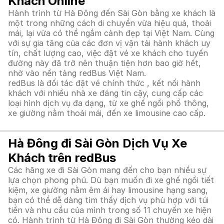
Khách Online
Hành trình từ Hà Đông đến Sài Gòn bằng xe khách là
một trong những cách di chuyển vừa hiệu quả, thoải
mái, lại vừa có thể ngắm cảnh đẹp tại Việt Nam. Cùng
với sự gia tăng của các đơn vị vận tải hành khách uy
tín, chất lượng cao, việc đặt vé xe khách cho tuyến
đường này đã trở nên thuận tiện hơn bao giờ hết,
nhờ vào nền tảng redBus Việt Nam.
redBus là đối tác đặt vé chính thức , kết nối hành
khách với nhiều nhà xe đáng tin cậy, cung cấp các
loại hình dịch vụ đa dạng, từ xe ghế ngồi phổ thông,
xe giường nằm thoải mái, đến xe limousine cao cấp.
Hà Đông đi Sài Gòn Dịch Vụ Xe
Khách trên redBus
Các hãng xe đi Sài Gòn mang đến cho bạn nhiều sự
lựa chọn phong phú. Dù bạn muốn đi xe ghế ngồi tiết
kiệm, xe giường nằm êm ái hay limousine hạng sang,
bạn có thể dễ dàng tìm thấy dịch vụ phù hợp với túi
tiền và nhu cầu của mình trong số 11 chuyến xe hiện
có. Hành trình từ Hà Đông đi Sài Gòn thường kéo dài