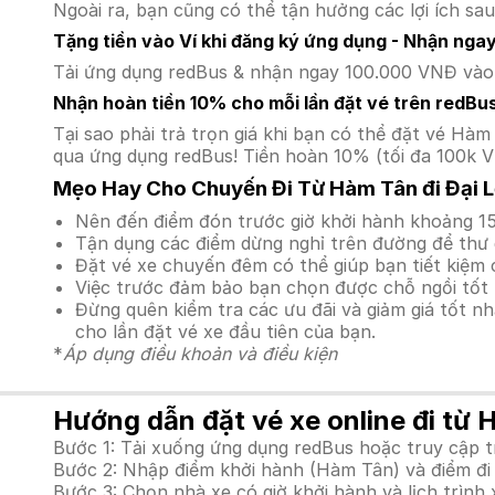
Ngoài ra, bạn cũng có thể tận hưởng các lợi ích sau
Tặng tiền vào Ví khi đăng ký ứng dụng - Nhận nga
Tải ứng dụng redBus & nhận ngay 100.000 VNĐ vào v
Nhận hoàn tiền 10% cho mỗi lần đặt vé trên redBu
Tại sao phải trả trọn giá khi bạn có thể đặt vé H
qua ứng dụng redBus! Tiền hoàn 10% (tối đa 100k V
Mẹo Hay Cho Chuyến Đi Từ Hàm Tân đi Đại 
Nên đến điểm đón trước giờ khởi hành khoảng 15
Tận dụng các điểm dừng nghỉ trên đường để thư 
Đặt vé xe chuyến đêm có thể giúp bạn tiết kiệm c
Việc trước đảm bảo bạn chọn được chỗ ngồi tốt 
Đừng quên kiểm tra các ưu đãi và giảm giá tốt n
cho lần đặt vé xe đầu tiên của bạn.
*
Áp dụng điều khoản và điều kiện
Hướng dẫn đặt vé xe online đi từ 
Bước 1: Tải xuống ứng dụng redBus hoặc truy cập 
Bước 2: Nhập điểm khởi hành (Hàm Tân) và điểm đi 
Bước 3: Chọn nhà xe có giờ khởi hành và lịch trìn