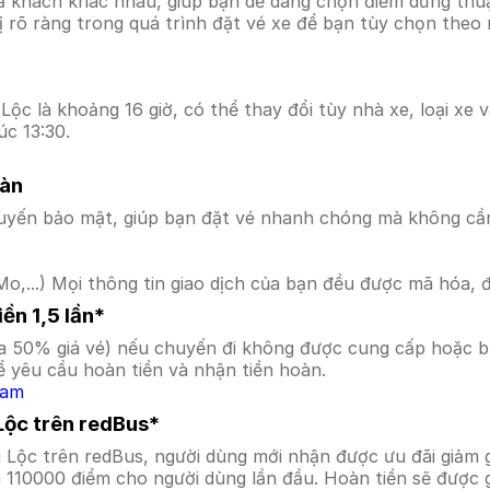
ả khách khác nhau, giúp bạn dễ dàng chọn điểm dừng thuận
hị rõ ràng trong quá trình đặt vé xe để bạn tùy chọn theo
ộc là khoảng 16 giờ, có thể thay đổi tùy nhà xe, loại xe 
úc 13:30.
oàn
uyến bảo mật, giúp bạn đặt vé nhanh chóng mà không cầ
o,...) Mọi thông tin giao dịch của bạn đều được mã hóa, 
ền 1,5 lần*
a 50% giá vé) nếu chuyến đi không được cung cấp hoặc bị
 yêu cầu hoàn tiền và nhận tiền hoàn.
Nam
Lộc trên redBus*
i Lộc trên redBus, người dùng mới nhận được ưu đãi giả
a 110000 điểm cho người dùng lần đầu. Hoàn tiền sẽ được 