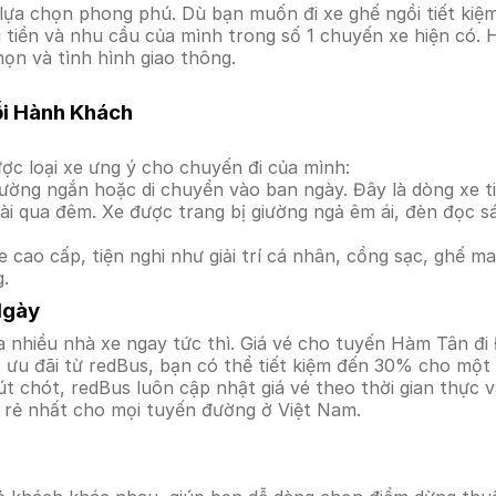
lựa chọn phong phú. Dù bạn muốn đi xe ghế ngồi tiết kiệm
i tiền và nhu cầu của mình trong số 1 chuyến xe hiện có.
họn và tình hình giao thông.
ỗi Hành Khách
ợc loại xe ưng ý cho chuyến đi của mình:
ường ngắn hoặc di chuyển vào ban ngày. Đây là dòng xe ti
i qua đêm. Xe được trang bị giường ngả êm ái, đèn đọc s
 cao cấp, tiện nghi như giải trí cá nhân, cổng sạc, ghế 
g.
Ngày
 nhiều nhà xe ngay tức thì. Giá vé cho tuyến Hàm Tân đi 
ưu đãi từ redBus, bạn có thể tiết kiệm đến 30% cho một s
t chót, redBus luôn cập nhật giá vé theo thời gian thực v
á rẻ nhất cho mọi tuyến đường ở Việt Nam.