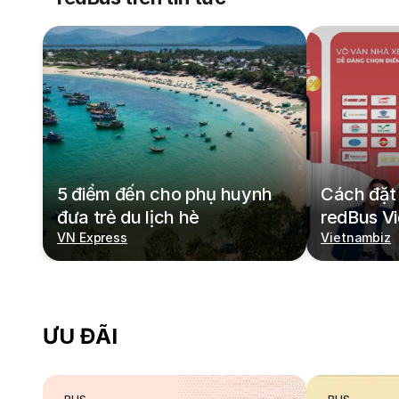
5 điểm đến cho phụ huynh
Cách đặt 
đưa trẻ du lịch hè
redBus V
VN Express
Vietnambiz
ƯU ĐÃI