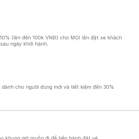
n 10% (lên đến 100k VNĐ) cho MỌI lần đặt xe khách
 sau ngày khởi hành.
ãi dành cho người dùng mới và tiết kiệm đến 30%
o khung giờ muốn đi để tiến hành đặt vé.