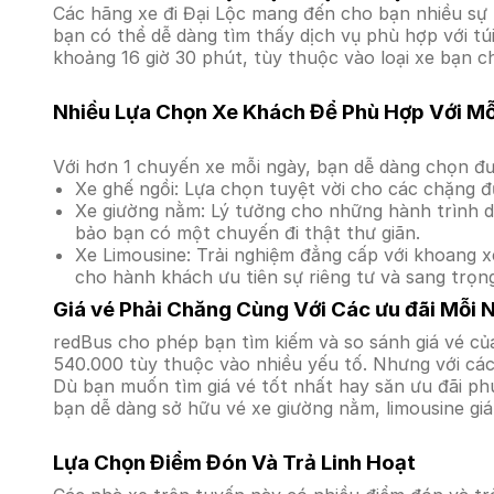
Các hãng xe đi Đại Lộc mang đến cho bạn nhiều sự 
bạn có thể dễ dàng tìm thấy dịch vụ phù hợp với tú
khoảng 16 giờ 30 phút, tùy thuộc vào loại xe bạn c
Nhiều Lựa Chọn Xe Khách Để Phù Hợp Với M
Với hơn 1 chuyến xe mỗi ngày, bạn dễ dàng chọn đư
Xe ghế ngồi: Lựa chọn tuyệt vời cho các chặng đ
Xe giường nằm: Lý tưởng cho những hành trình dà
bảo bạn có một chuyến đi thật thư giãn.
Xe Limousine: Trải nghiệm đẳng cấp với khoang xe
cho hành khách ưu tiên sự riêng tư và sang trọn
Giá vé Phải Chăng Cùng Với Các ưu đãi Mỗi 
redBus cho phép bạn tìm kiếm và so sánh giá vé của
540.000 tùy thuộc vào nhiều yếu tố. Nhưng với các 
Dù bạn muốn tìm giá vé tốt nhất hay săn ưu đãi phú
bạn dễ dàng sở hữu vé xe giường nằm, limousine gi
Lựa Chọn Điểm Đón Và Trả Linh Hoạt