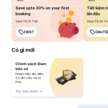
BUS
BUS
Save upto 30% on your first
Tiết kiệm t
booking
lần đầu
Valid Till 31 Th8
Valid Till 30 T
FIRST
DAUTI
Có gì mới