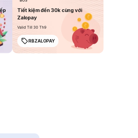
BUS
iếp
Tiết kiệm đến 30k cùng với
Zalopay
Valid Till 30 Th9
RBZALOPAY