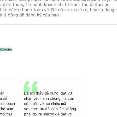
 điền thông tin hành khách khi từ Hàm Tân đi Đại Lộc.
n hành thanh toán vé. Để có vé xe giá rẻ, hãy sử dụng mã
ại di động đã đăng ký của bạn.
rên
Dạ em thấy dễ dùng, đặt với
và dễ
nhận vé nhanh chóng mà còn
minh bạch
có nhiều vé, có nhiều mã
 thể xem
voucher, ưu đãi nữa. Em không
mọi thứ
phải gọi ra nhà xe để đặt vé