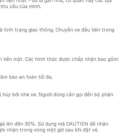
 tiện nhất - dù là gần nhà, cơ quan hay các địa
 nhu cầu của mình.
và tình trạng giao thông. Chuyến xe đầu tiên trong
n tiền mặt. Các hình thức được chấp nhận bao gồm:
đảm bảo an toàn tối đa.
 hủy bởi nhà xe. Người dùng cần gọi đến bộ phận
m giá lên đến 30%. Sử dụng mã DAUTIEN để nhận
ghi nhận trong vòng một giờ sau khi đặt vé.