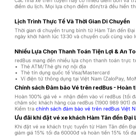
Các nhà xe trên tuyến này có nhiều điểm đón và tr
điểm du lịch. Mọi lựa chọn điểm đón/trả đều hiển t
Lịch Trình Thực Tế Và Thời Gian Di Chuyển
Thời gian di chuyển trung bình từ Hàm Tân đến Đại L
ngày khởi hành lúc 13:30 và chuyến cuối cùng vào l
Nhiều Lựa Chọn Thanh Toán Tiện Lợi & An T
redBus mang đến nhiều lựa chọn thanh toán trực t
Thẻ ATM/Thẻ ghi nợ nội địa
Thẻ tín dụng quốc tế Visa/Mastercard
Ví điện tử thông dụng tại Việt Nam (ZaloPay, MoM
Chính sách Đảm bảo Vé trên redBus - Hoàn ti
Hoàn 100% giá vé + nhận điểm vào ví redBus (tối đ
chăm sóc khách hàng của redBus (1900 989 901) để
Kiểm tra
chính sách đảm bảo vé trên redBus Việt 
Ưu đãi khi đặt vé xe khách Hàm Tân đến Đại 
Khi đặt vé xe khách trực tuyến từ Hàm Tân đến Đạ
giảm giá 15% tối đa 60000đ và hoàn tiền 15% tối đ