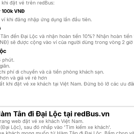
 khi đặt vé trên redBus:
y 100k VNĐ
í khi đăng nhập ứng dụng lần đầu tiên.
s
àm Tân đến Đại Lộc và nhận hoàn tiền 10%? Nhận hoàn tiề
NĐ) sẽ được cộng vào ví của người dùng trong vòng 2 giờ
Lộc
 phút.
giãn.
hi phí di chuyển và cả tiền phòng khách sạn.
hơn và giá vé rẻ hơn
hất khi đặt vé xe khách tại Việt Nam. Đừng bỏ lỡ các ưu đ
Hàm Tân đi Đại Lộc tại redBus.vn
trang web đặt vé xe khách Việt Nam.
(Đại Lộc), sau đó nhấp vào 'Tìm kiếm xe khách'.
h xe khách mong muốn từ Hàm Tân đi Đại Lộc. Bấm chọn và