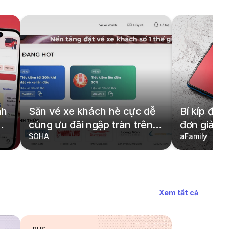
nh
Săn vé xe khách hè cực dễ
Bí kíp đặt
cùng ưu đãi ngập tràn trên
đơn giản,
redBus
SOHA
cả gia đìn
aFamily
Xem tất cả