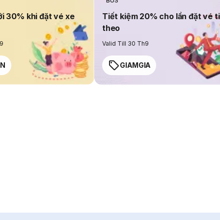
BUS
ới 30% khi đặt vé xe
Tiết kiệm 20% cho lần đặt vé t
theo
h9
Valid Till 30 Th9
EN
GIAMGIA