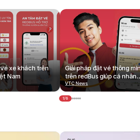
vé xe khách trên
Giải pháp đặt vé thông mi
iệt Nam
trên redBus giúp cá nhân
hoá hành trình di chuyển
VTC News
1/6