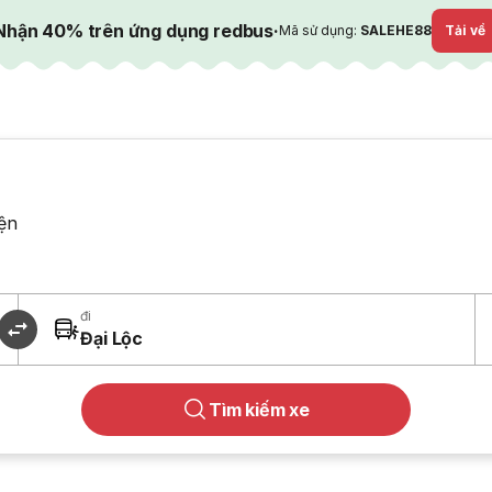
Nhận 40% trên ứng dụng redbus
·
Mã sử dụng:
SALEHE88
Tải về
ện
đi
Đại Lộc
Tìm kiếm xe