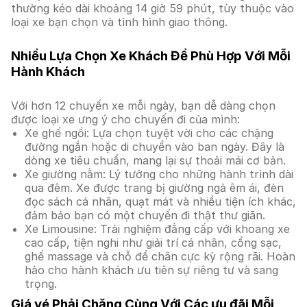
thường kéo dài khoảng 14 giờ 59 phút, tùy thuộc vào
loại xe bạn chọn và tình hình giao thông.
Nhiều Lựa Chọn Xe Khách Để Phù Hợp Với Mỗi
Hành Khách
Với hơn 12 chuyến xe mỗi ngày, bạn dễ dàng chọn
được loại xe ưng ý cho chuyến đi của mình:
Xe ghế ngồi: Lựa chọn tuyệt vời cho các chặng
đường ngắn hoặc di chuyển vào ban ngày. Đây là
dòng xe tiêu chuẩn, mang lại sự thoải mái cơ bản.
Xe giường nằm: Lý tưởng cho những hành trình dài
qua đêm. Xe được trang bị giường ngả êm ái, đèn
đọc sách cá nhân, quạt mát và nhiều tiện ích khác,
đảm bảo bạn có một chuyến đi thật thư giãn.
Xe Limousine: Trải nghiệm đẳng cấp với khoang xe
cao cấp, tiện nghi như giải trí cá nhân, cổng sạc,
ghế massage và chỗ để chân cực kỳ rộng rãi. Hoàn
hảo cho hành khách ưu tiên sự riêng tư và sang
trọng.
Giá vé Phải Chăng Cùng Với Các ưu đãi Mỗi