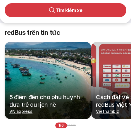
Tìm kiếm xe
redBus trên tin tức
5 điểm đến cho phụ huynh
Cách đặt vé 
đưa trẻ du lịch hè
redBus Việt
VN Express
Vietnambiz
1/6