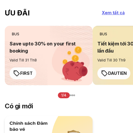
ƯU ĐÃI
Xem tất cả
BUS
BUS
Save upto 30% on your first
Tiết kiệm tới 3
booking
lần đầu
Valid Till 31 Th8
Valid Till 30 Th9
FIRST
DAUTIEN
1/4
Có gì mới