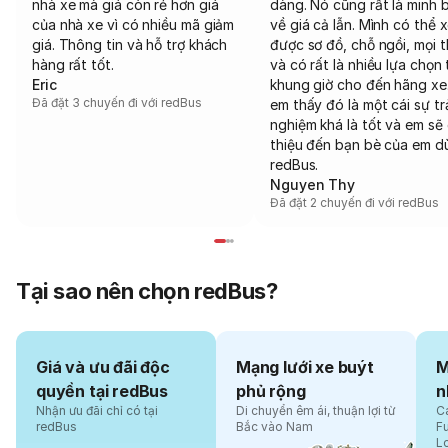
nhà xe mà giá còn rẻ hơn giá
dàng. Nó cũng rất là minh 
của nhà xe vì có nhiều mã giảm
về giá cả lẫn. Mình có thể 
giá. Thông tin và hỗ trợ khách
được sơ đồ, chỗ ngồi, mọi 
hàng rất tốt.
và có rất là nhiều lựa chọn 
Eric
khung giờ cho đến hãng xe
Đã đặt 3 chuyến đi với redBus
em thấy đó là một cái sự tr
nghiệm khá là tốt và em sẽ 
thiệu đến bạn bè của em d
redBus.
Nguyen Thy
Đã đặt 2 chuyến đi với redBus
Tại sao nên chọn redBus?
Giá và ưu đãi độc
Mạng lưới xe buýt
M
quyền tại redBus
phủ rộng
n
Nhận ưu đãi chỉ có tại
Di chuyển êm ái, thuận lợi từ
Cá
redBus
Bắc vào Nam
F
L