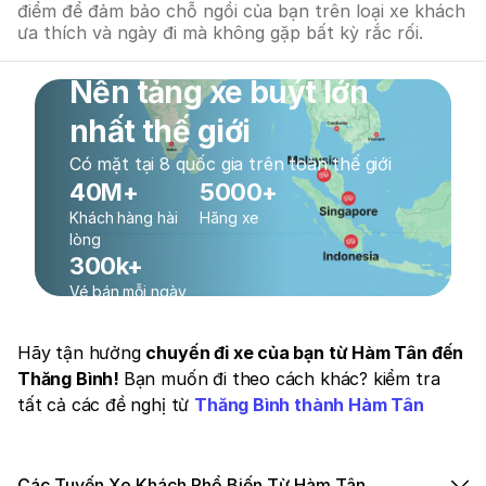
điểm để đảm bảo chỗ ngồi của bạn trên loại xe khách
ưa thích và ngày đi mà không gặp bất kỳ rắc rối.
Nền tảng xe buýt lớn
nhất thế giới
Có mặt tại 8 quốc gia trên toàn thế giới
40M+
5000+
Khách hàng hài
Hãng xe
lòng
300k+
Vé bán mỗi ngày
Hãy tận hưởng
chuyến đi xe của bạn từ Hàm Tân đến
Thăng Bình!
Bạn muốn đi theo cách khác? kiểm tra
tất cả các đề nghị từ
Thăng Bình thành Hàm Tân
Các Tuyến Xe Khách Phổ Biến Từ Hàm Tân