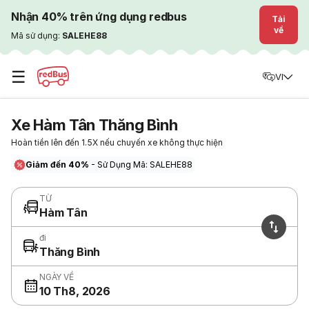
Nhận 40% trên ứng dụng redbus
Tải
về
Mã sử dụng:
SALEHE88
☰
VI
Xe Hàm Tân Thăng Bình
Hoàn tiền lên đến 1.5X nếu chuyến xe không thực hiện
Giảm đến 40%
- Sử Dụng Mã: SALEHE88
TỪ
Hàm Tân
đi
Thăng Bình
NGÀY VỀ
10 Th8, 2026