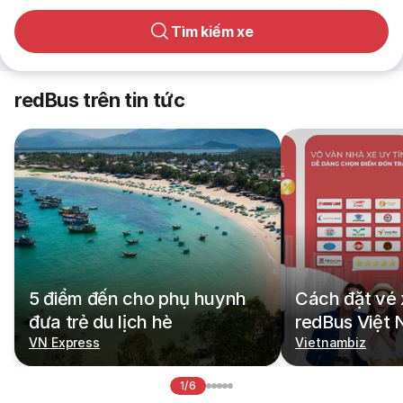
Tìm kiếm xe
redBus trên tin tức
5 điểm đến cho phụ huynh
Cách đặt vé 
đưa trẻ du lịch hè
redBus Việt
VN Express
Vietnambiz
1/6