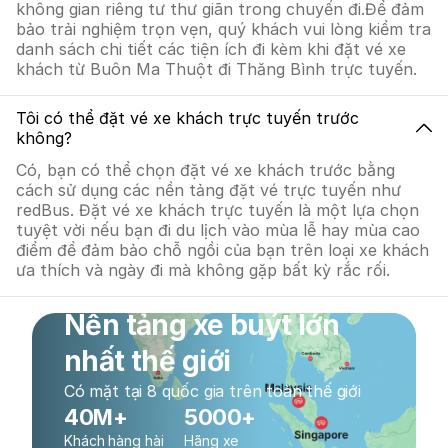
không gian riêng tư thư giãn trong chuyến đi.Để đảm
bảo trải nghiệm trọn vẹn, quý khách vui lòng kiểm tra
danh sách chi tiết các tiện ích đi kèm khi đặt vé xe
khách từ Buôn Ma Thuột đi Thăng Bình trực tuyến.
Tôi có thể đặt vé xe khách trực tuyến trước
không?
Có, bạn có thể chọn đặt vé xe khách trước bằng
cách sử dụng các nền tảng đặt vé trực tuyến như
redBus. Đặt vé xe khách trực tuyến là một lựa chọn
tuyệt vời nếu bạn đi du lịch vào mùa lễ hay mùa cao
điểm để đảm bảo chỗ ngồi của bạn trên loại xe khách
ưa thích và ngày đi mà không gặp bất kỳ rắc rối.
Nền tảng xe buýt lớn
nhất thế giới
Có mặt tại 8 quốc gia trên toàn thế giới
40M+
5000+
Khách hàng hài
Hãng xe