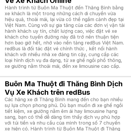
Vé Xe Khách Online
Hành trình từ Buôn Ma Thuột đến Thăng Bình bằng
xe khách là một trong những cách di chuyển vừa
hiệu quả, thoải mái, lại vừa có thể ngắm cảnh đẹp tại
Việt Nam. Cùng với sự gia tăng của các đơn vị vận tải
hành khách uy tín, chất lượng cao, việc đặt vé xe
khách cho tuyến đường này đã trở nên thuận tiện
hơn bao giờ hết, nhờ vào nền tảng redBus Việt Nam.
redBus là đối tác đặt vé chính thức , kết nối hành
khách với nhiều nhà xe đáng tin cậy, cung cấp các
loại hình dịch vụ đa dạng, từ xe ghế ngồi phổ thông,
xe giường nằm thoải mái, đến xe limousine cao cấp.
Buôn Ma Thuột đi Thăng Bình Dịch
Vụ Xe Khách trên redBus
Các hãng xe đi Thăng Bình mang đến cho bạn nhiều
sự lựa chọn phong phú. Dù bạn muốn đi xe ghế ngồi
tiết kiệm, xe giường nằm êm ái hay limousine hạng
sang, bạn có thể dễ dàng tìm thấy dịch vụ phù hợp
với túi tiền và nhu cầu của mình trong số 7 chuyến
xe hiện có. Hành trình từ Buôn Ma Thuột đi Thăng