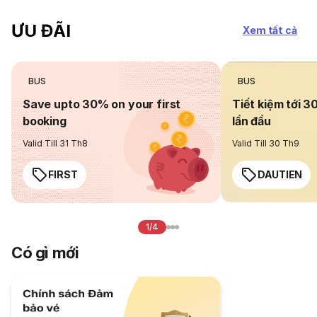
ƯU ĐÃI
Xem tất cả
BUS
BUS
Save upto 30% on your first
Tiết kiệm tới 3
booking
lần đầu
Valid Till 31 Th8
Valid Till 30 Th9
FIRST
DAUTIEN
1/4
Có gì mới