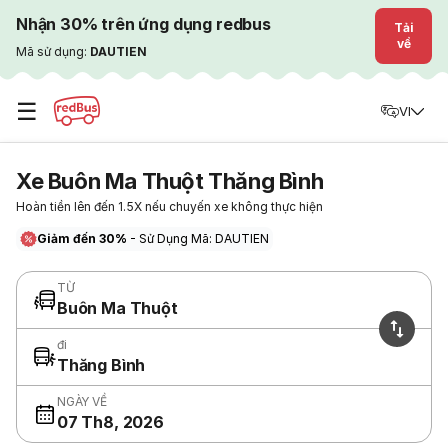
Nhận 30% trên ứng dụng redbus
Tải
về
Mã sử dụng:
DAUTIEN
☰
VI
Xe Buôn Ma Thuột Thăng Bình
Hoàn tiền lên đến 1.5X nếu chuyến xe không thực hiện
Giảm đến 30%
- Sử Dụng Mã: DAUTIEN
TỪ
Buôn Ma Thuột
đi
Thăng Bình
NGÀY VỀ
07 Th8, 2026