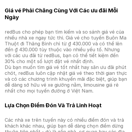
Giá vé Phải Chăng Cùng Với Các ưu đãi Mỗi
Ngày
redBus cho phép bạn tìm kiếm và so sánh giá vé của
nhiều nhà xe ngay tức thì. Giá vé cho tuyến Buôn Ma
Thuột đi Thăng Bình chỉ từ ₫ 430.000 và có thể lên
đến ₫ 430.000 tùy thuộc vào nhiều yếu tố. Nhưng
với các ưu đãi từ redBus, bạn có thể tiết kiệm đến
30% cho một số lượt đặt vé nhất định.
Dù bạn muốn tìm giá vé tốt nhất hay săn ưu đãi phút
chót, redBus luôn cập nhật giá vé theo thời gian thực
và có các chương trình khuyến mãi đặc biệt, giúp bạn
dễ dàng sở hữu vé xe giường nằm, limousine giá rẻ
nhất cho mọi tuyến đường ở Việt Nam.
Lựa Chọn Điểm Đón Và Trả Linh Hoạt
Các nhà xe trên tuyến này có nhiều điểm đón và trả
khách khác nhau, giúp bạn dễ dàng chọn điểm dừng
thuận tiện nhất - dù là gần nhà, cơ quan hay các địa