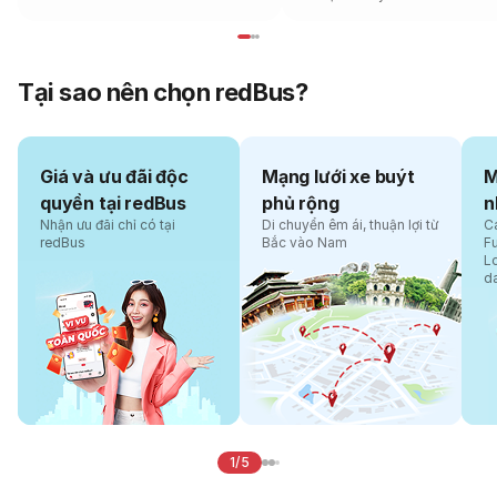
Tại sao nên chọn redBus?
Giá và ưu đãi độc
Mạng lưới xe buýt
M
quyền tại redBus
phủ rộng
n
Nhận ưu đãi chỉ có tại
Di chuyển êm ái, thuận lợi từ
Cá
redBus
Bắc vào Nam
F
L
d
1/5