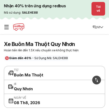
Nhận 40% trên ứng dụng redbus
Tải
về
Mã sử dụng:
SALEHE88
☰
VI
Xe Buôn Ma Thuột Quy Nhơn
Hoàn tiền lên đến 1.5X nếu chuyến xe không thực hiện
Giảm đến 40%
- Sử Dụng Mã: SALEHE88
TỪ
Buôn Ma Thuột
đi
Quy Nhơn
NGÀY VỀ
08 Th8, 2026