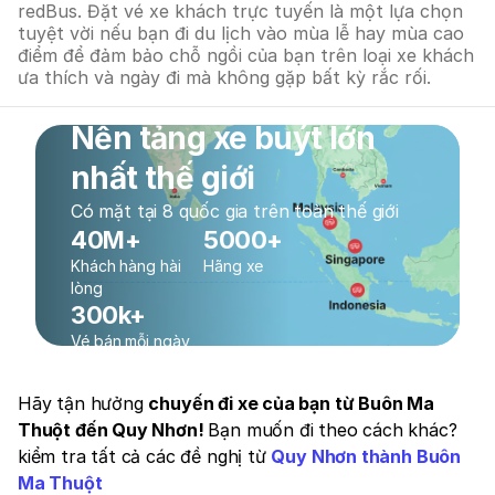
redBus. Đặt vé xe khách trực tuyến là một lựa chọn
tuyệt vời nếu bạn đi du lịch vào mùa lễ hay mùa cao
điểm để đảm bảo chỗ ngồi của bạn trên loại xe khách
ưa thích và ngày đi mà không gặp bất kỳ rắc rối.
Nền tảng xe buýt lớn
nhất thế giới
Có mặt tại 8 quốc gia trên toàn thế giới
40M+
5000+
Khách hàng hài
Hãng xe
lòng
300k+
Vé bán mỗi ngày
Hãy tận hưởng
chuyến đi xe của bạn từ Buôn Ma
Thuột đến Quy Nhơn!
Bạn muốn đi theo cách khác?
kiểm tra tất cả các đề nghị từ
Quy Nhơn thành Buôn
Ma Thuột