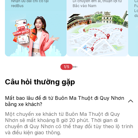
Nhận ưu đãi chỉ có tại
Di chuyển êm ái, thuận lợi từ
Cá
redBus
Bắc vào Nam
F
L
d
1/5
Câu hỏi thường gặp
Mất bao lâu để đi từ Buôn Ma Thuột đi Quy Nhơn
bằng xe khách?
Một chuyến xe khách từ Buôn Ma Thuột đi Quy
Nhơn sẽ mất khoảng 8 giờ 20 phút. Thời gian di
chuyển đi Quy Nhơn có thể thay đổi tùy theo lộ trình
và điều kiện giao thông.