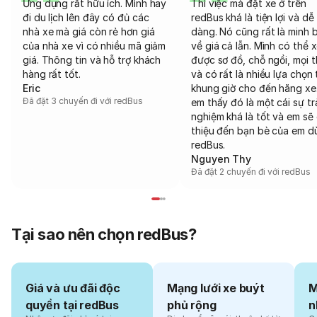
Ứng dụng rất hữu ích. Mình hay
Thì việc mà đặt xe ở trên
đi du lịch lên đây có đủ các
redBus khá là tiện lợi và dễ
nhà xe mà giá còn rẻ hơn giá
dàng. Nó cũng rất là minh 
của nhà xe vì có nhiều mã giảm
về giá cả lẫn. Mình có thể 
giá. Thông tin và hỗ trợ khách
được sơ đồ, chỗ ngồi, mọi 
hàng rất tốt.
và có rất là nhiều lựa chọn 
Eric
khung giờ cho đến hãng xe
Đã đặt 3 chuyến đi với redBus
em thấy đó là một cái sự tr
nghiệm khá là tốt và em sẽ 
thiệu đến bạn bè của em d
redBus.
Nguyen Thy
Đã đặt 2 chuyến đi với redBus
Tại sao nên chọn redBus?
Giá và ưu đãi độc
Mạng lưới xe buýt
M
quyền tại redBus
phủ rộng
n