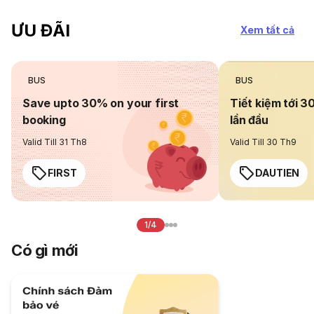
ƯU ĐÃI
Xem tất cả
BUS
BUS
Save upto 30% on your first
Tiết kiệm tới 3
booking
lần đầu
Valid Till 31 Th8
Valid Till 30 Th9
FIRST
DAUTIEN
1/4
Có gì mới