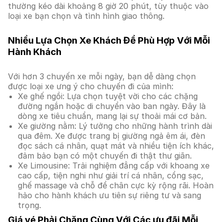
thường kéo dài khoảng 8 giờ 20 phút, tùy thuộc vào
loại xe bạn chọn và tình hình giao thông.
Nhiều Lựa Chọn Xe Khách Để Phù Hợp Với Mỗi
Hành Khách
Với hơn 3 chuyến xe mỗi ngày, bạn dễ dàng chọn
được loại xe ưng ý cho chuyến đi của mình:
Xe ghế ngồi: Lựa chọn tuyệt vời cho các chặng
đường ngắn hoặc di chuyển vào ban ngày. Đây là
dòng xe tiêu chuẩn, mang lại sự thoải mái cơ bản.
Xe giường nằm: Lý tưởng cho những hành trình dài
qua đêm. Xe được trang bị giường ngả êm ái, đèn
đọc sách cá nhân, quạt mát và nhiều tiện ích khác,
đảm bảo bạn có một chuyến đi thật thư giãn.
Xe Limousine: Trải nghiệm đẳng cấp với khoang xe
cao cấp, tiện nghi như giải trí cá nhân, cổng sạc,
ghế massage và chỗ để chân cực kỳ rộng rãi. Hoàn
hảo cho hành khách ưu tiên sự riêng tư và sang
trọng.
Giá vé Phải Chăng Cùng Với Các ưu đãi Mỗi