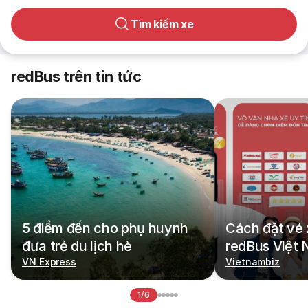
Tìm kiếm xe
redBus trên tin tức
5 điểm đến cho phụ huynh
Cách đặt vé 
đưa trẻ du lịch hè
redBus Việt
VN Express
Vietnambiz
1/6