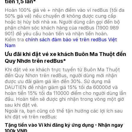
tiền 1,5 lần*
Hoàn 100% giá vé + nhận điểm vào ví redBus (tối đa
50% giá vé) nếu chuyến đi không được cung cấp
hoặc bị hủy bởi nhà xe. Người dùng cần gọi đến bộ
phận chăm sóc khách hàng của redBus (1900 989
901) để yêu cầu hoàn tiền và nhận tiền hoàn.
Kiểm tra
chính sách đảm bảo vé trên redBus Việt
Nam
Ưu đãi khi đặt vé xe khách Buôn Ma Thuột đến
Quy Nhơn trên redBus*
Khi đặt vé xe khách trực tuyến từ Buôn Ma Thuột
đến Quy Nhơn trên redBus, người dùng mới nhận
được ưu đãi giảm giá lên đến 30%. Sử dụng mã
DAUTIEN để nhận giảm giá 15% tối đa 60000đ và
hoàn tiền 15% tối đa 110000 điểm cho người dùng lần
đầu. Hoàn tiền sẽ được ghi nhận trong vòng một giờ
sau khi đặt vé.
Ngoài ra, bạn cũng có thể tận hưởng các lợi ích sau
khi đặt vé trên redBus:
Tặng tiền vào Ví khi đăng ký ứng dụng - Nhận ngay
100k VNĐ