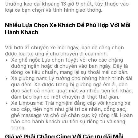
thường kéo dài khoảng 13 giờ 9 phút, tùy thuộc vào
loại xe bạn chọn và tình hình giao thông.
Nhiều Lựa Chọn Xe Khách Để Phù Hợp Với Mỗi
Hành Khách
Với hơn 31 chuyến xe mỗi ngày, bạn dễ dàng chọn
được loại xe ưng ý cho chuyến đi của mình:
Xe ghế ngồi: Lựa chọn tuyệt vời cho các chặng
đường ngắn hoặc di chuyển vào ban ngày. Đây là
dòng xe tiêu chuẩn, mang lại sự thoải mái cơ bản.
Xe giường nằm: Lý tưởng cho những hành trình dài
qua đêm. Xe được trang bị giường ngả êm ái, đèn
đọc sách cá nhân, quạt mát và nhiều tiện ích khác,
đảm bảo bạn có một chuyến đi thật thư giãn.
Xe Limousine: Trải nghiệm đẳng cấp với khoang xe
cao cấp, tiện nghi như giải trí cá nhân, cổng sạc,
ghế massage và chỗ để chân cực kỳ rộng rãi. Hoàn
hảo cho hành khách ưu tiên sự riêng tư và sang
trọng.
Giá vé Phải Chăng Cùng Với Các ưu đãi Mỗi