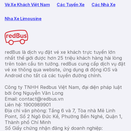
Vé Xe Khách Việt Nam
Các Tuyến Xe
Các Nhà Xe
Nha Xe Limousine
redBus là dịch vụ đặt vé xe khách trực tuyến lớn
nhất thế giới được hơn 25 triệu khách hàng hài lòng
trên toàn cầu tin tưởng. redBus cung cấp dịch vụ đặt
vé xe thông qua website, ứng dụng di động iOS và
Android cho tất cả các tuyến đường chính.
Công ty TNHH Redbus Việt Nam, đại diện pháp luật
bởi ông Nguyễn Văn Long
Email: contact@redbus.vn
Liên hệ: 1900989901
Địa chỉ văn phòng: Tầng 6 và 7, Tòa nhà Mê Linh
Point, Số 2 Ngô Đức Kế, Phường Bến Nghé, Quận 1,
Thành phố Chí Minh
Số Giấy chứng nhận đăng ký doanh nghiệp: