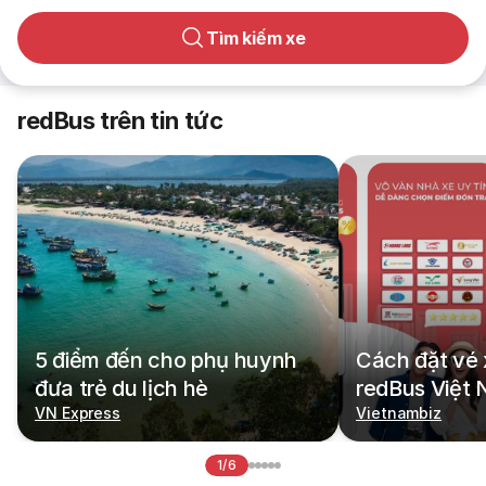
Tìm kiếm xe
redBus trên tin tức
5 điểm đến cho phụ huynh
Cách đặt vé 
đưa trẻ du lịch hè
redBus Việt
VN Express
Vietnambiz
1/6