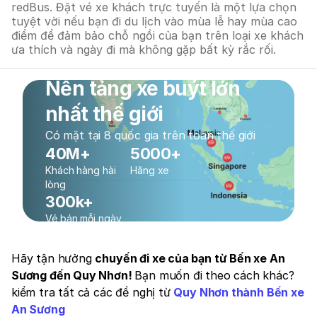
redBus. Đặt vé xe khách trực tuyến là một lựa chọn
tuyệt vời nếu bạn đi du lịch vào mùa lễ hay mùa cao
điểm để đảm bảo chỗ ngồi của bạn trên loại xe khách
ưa thích và ngày đi mà không gặp bất kỳ rắc rối.
Nền tảng xe buýt lớn
nhất thế giới
Có mặt tại 8 quốc gia trên toàn thế giới
40M+
5000+
Khách hàng hài
Hãng xe
lòng
300k+
Vé bán mỗi ngày
Hãy tận hưởng
chuyến đi xe của bạn từ Bến xe An
Sương đến Quy Nhơn!
Bạn muốn đi theo cách khác?
kiểm tra tất cả các đề nghị từ
Quy Nhơn thành Bến xe
An Sương