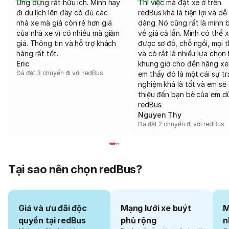
Ứng dụng rất hữu ích. Mình hay
Thì việc mà đặt xe ở trên
đi du lịch lên đây có đủ các
redBus khá là tiện lợi và dễ
nhà xe mà giá còn rẻ hơn giá
dàng. Nó cũng rất là minh 
của nhà xe vì có nhiều mã giảm
về giá cả lẫn. Mình có thể 
giá. Thông tin và hỗ trợ khách
được sơ đồ, chỗ ngồi, mọi 
hàng rất tốt.
và có rất là nhiều lựa chọn 
Eric
khung giờ cho đến hãng xe
Đã đặt 3 chuyến đi với redBus
em thấy đó là một cái sự tr
nghiệm khá là tốt và em sẽ 
thiệu đến bạn bè của em d
redBus.
Nguyen Thy
Đã đặt 2 chuyến đi với redBus
Tại sao nên chọn redBus?
Giá và ưu đãi độc
Mạng lưới xe buýt
M
quyền tại redBus
phủ rộng
n