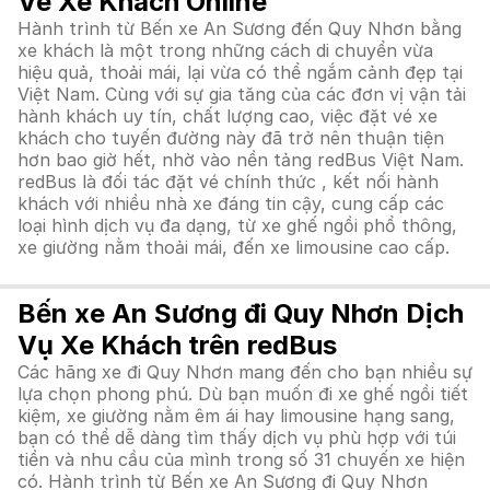
Vé Xe Khách Online
Hành trình từ Bến xe An Sương đến Quy Nhơn bằng
xe khách là một trong những cách di chuyển vừa
hiệu quả, thoải mái, lại vừa có thể ngắm cảnh đẹp tại
Việt Nam. Cùng với sự gia tăng của các đơn vị vận tải
hành khách uy tín, chất lượng cao, việc đặt vé xe
khách cho tuyến đường này đã trở nên thuận tiện
hơn bao giờ hết, nhờ vào nền tảng redBus Việt Nam.
redBus là đối tác đặt vé chính thức , kết nối hành
khách với nhiều nhà xe đáng tin cậy, cung cấp các
loại hình dịch vụ đa dạng, từ xe ghế ngồi phổ thông,
xe giường nằm thoải mái, đến xe limousine cao cấp.
Bến xe An Sương đi Quy Nhơn Dịch
Vụ Xe Khách trên redBus
Các hãng xe đi Quy Nhơn mang đến cho bạn nhiều sự
lựa chọn phong phú. Dù bạn muốn đi xe ghế ngồi tiết
kiệm, xe giường nằm êm ái hay limousine hạng sang,
bạn có thể dễ dàng tìm thấy dịch vụ phù hợp với túi
tiền và nhu cầu của mình trong số 31 chuyến xe hiện
có. Hành trình từ Bến xe An Sương đi Quy Nhơn