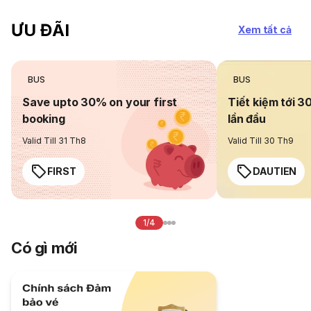
ƯU ĐÃI
Xem tất cả
BUS
BUS
Save upto 30% on your first
Tiết kiệm tới 3
booking
lần đầu
Valid Till 31 Th8
Valid Till 30 Th9
FIRST
DAUTIEN
1/4
Có gì mới