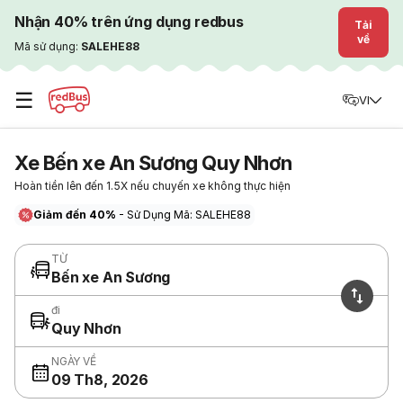
Nhận 40% trên ứng dụng redbus
Tải
về
Mã sử dụng:
SALEHE88
☰
VI
Xe Bến xe An Sương Quy Nhơn
Hoàn tiền lên đến 1.5X nếu chuyến xe không thực hiện
Giảm đến 40%
- Sử Dụng Mã: SALEHE88
TỪ
Bến xe An Sương
đi
Quy Nhơn
NGÀY VỀ
09 Th8, 2026