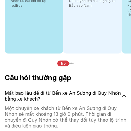
Nhận ưu đãi chỉ có tại
Di chuyển êm ái, thuận lợi từ
Cá
redBus
Bắc vào Nam
F
L
d
1/5
Câu hỏi thường gặp
Mất bao lâu để đi từ Bến xe An Sương đi Quy Nhơn
bằng xe khách?
Một chuyến xe khách từ Bến xe An Sương đi Quy
Nhơn sẽ mất khoảng 13 giờ 9 phút. Thời gian di
chuyển đi Quy Nhơn có thể thay đổi tùy theo lộ trình
và điều kiện giao thông.