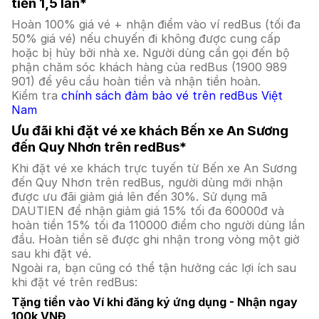
tiền 1,5 lần*
Hoàn 100% giá vé + nhận điểm vào ví redBus (tối đa
50% giá vé) nếu chuyến đi không được cung cấp
hoặc bị hủy bởi nhà xe. Người dùng cần gọi đến bộ
phận chăm sóc khách hàng của redBus (1900 989
901) để yêu cầu hoàn tiền và nhận tiền hoàn.
Kiểm tra
chính sách đảm bảo vé trên redBus Việt
Nam
Ưu đãi khi đặt vé xe khách Bến xe An Sương
đến Quy Nhơn trên redBus*
Khi đặt vé xe khách trực tuyến từ Bến xe An Sương
đến Quy Nhơn trên redBus, người dùng mới nhận
được ưu đãi giảm giá lên đến 30%. Sử dụng mã
DAUTIEN để nhận giảm giá 15% tối đa 60000đ và
hoàn tiền 15% tối đa 110000 điểm cho người dùng lần
đầu. Hoàn tiền sẽ được ghi nhận trong vòng một giờ
sau khi đặt vé.
Ngoài ra, bạn cũng có thể tận hưởng các lợi ích sau
khi đặt vé trên redBus:
Tặng tiền vào Ví khi đăng ký ứng dụng - Nhận ngay
100k VNĐ