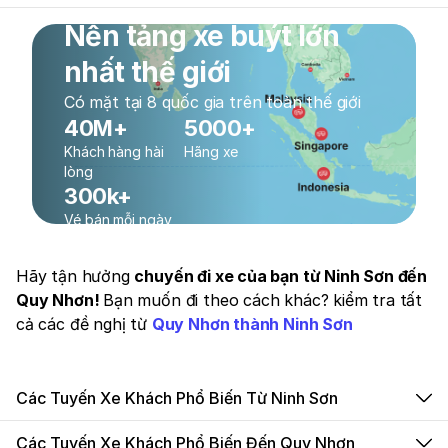
Nền tảng xe buýt lớn
nhất thế giới
Có mặt tại 8 quốc gia trên toàn thế giới
40M+
5000+
Khách hàng hài
Hãng xe
lòng
300k+
Vé bán mỗi ngày
Hãy tận hưởng
chuyến đi xe của bạn từ Ninh Sơn đến
Quy Nhơn!
Bạn muốn đi theo cách khác? kiểm tra tất
cả các đề nghị từ
Quy Nhơn thành Ninh Sơn
Các Tuyến Xe Khách Phổ Biến Từ Ninh Sơn
Các Tuyến Xe Khách Phổ Biến Đến Quy Nhơn