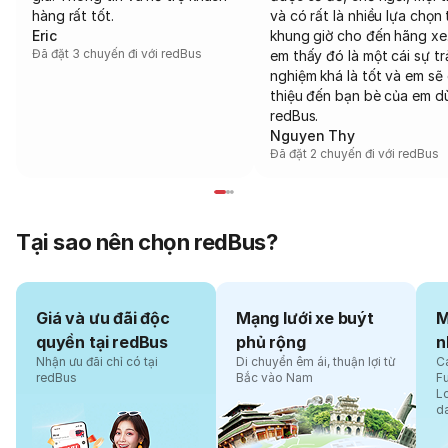
hàng rất tốt.
và có rất là nhiều lựa chọn 
Eric
khung giờ cho đến hãng xe
Đã đặt 3 chuyến đi với redBus
em thấy đó là một cái sự tr
nghiệm khá là tốt và em sẽ 
thiệu đến bạn bè của em d
redBus.
Nguyen Thy
Đã đặt 2 chuyến đi với redBus
Tại sao nên chọn redBus?
Giá và ưu đãi độc
Mạng lưới xe buýt
M
quyền tại redBus
phủ rộng
n
Nhận ưu đãi chỉ có tại
Di chuyển êm ái, thuận lợi từ
Cá
redBus
Bắc vào Nam
F
L
d