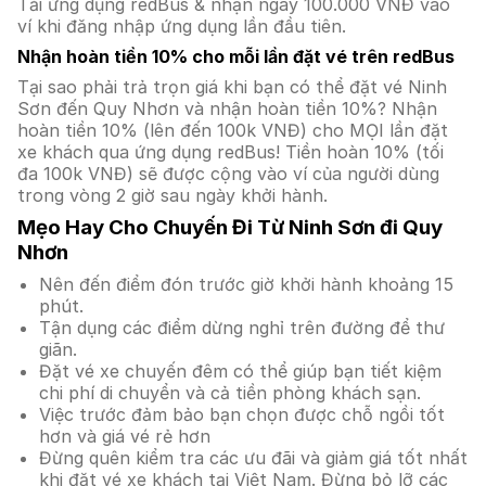
Tải ứng dụng redBus & nhận ngay 100.000 VNĐ vào
ví khi đăng nhập ứng dụng lần đầu tiên.
Nhận hoàn tiền 10% cho mỗi lần đặt vé trên redBus
Tại sao phải trả trọn giá khi bạn có thể đặt vé Ninh
Sơn đến Quy Nhơn và nhận hoàn tiền 10%? Nhận
hoàn tiền 10% (lên đến 100k VNĐ) cho MỌI lần đặt
xe khách qua ứng dụng redBus! Tiền hoàn 10% (tối
đa 100k VNĐ) sẽ được cộng vào ví của người dùng
trong vòng 2 giờ sau ngày khởi hành.
Mẹo Hay Cho Chuyến Đi Từ Ninh Sơn đi Quy
Nhơn
Nên đến điểm đón trước giờ khởi hành khoảng 15
phút.
Tận dụng các điểm dừng nghỉ trên đường để thư
giãn.
Đặt vé xe chuyến đêm có thể giúp bạn tiết kiệm
chi phí di chuyển và cả tiền phòng khách sạn.
Việc trước đảm bảo bạn chọn được chỗ ngồi tốt
hơn và giá vé rẻ hơn
Đừng quên kiểm tra các ưu đãi và giảm giá tốt nhất
khi đặt vé xe khách tại Việt Nam. Đừng bỏ lỡ các