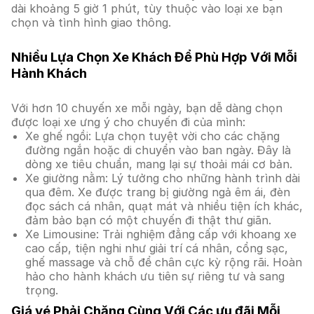
dài khoảng 5 giờ 1 phút, tùy thuộc vào loại xe bạn
chọn và tình hình giao thông.
Nhiều Lựa Chọn Xe Khách Để Phù Hợp Với Mỗi
Hành Khách
Với hơn 10 chuyến xe mỗi ngày, bạn dễ dàng chọn
được loại xe ưng ý cho chuyến đi của mình:
Xe ghế ngồi: Lựa chọn tuyệt vời cho các chặng
đường ngắn hoặc di chuyển vào ban ngày. Đây là
dòng xe tiêu chuẩn, mang lại sự thoải mái cơ bản.
Xe giường nằm: Lý tưởng cho những hành trình dài
qua đêm. Xe được trang bị giường ngả êm ái, đèn
đọc sách cá nhân, quạt mát và nhiều tiện ích khác,
đảm bảo bạn có một chuyến đi thật thư giãn.
Xe Limousine: Trải nghiệm đẳng cấp với khoang xe
cao cấp, tiện nghi như giải trí cá nhân, cổng sạc,
ghế massage và chỗ để chân cực kỳ rộng rãi. Hoàn
hảo cho hành khách ưu tiên sự riêng tư và sang
trọng.
Giá vé Phải Chăng Cùng Với Các ưu đãi Mỗi