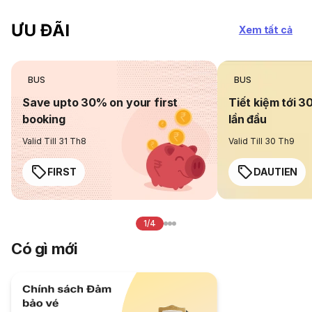
ƯU ĐÃI
Xem tất cả
BUS
BUS
Save upto 30% on your first
Tiết kiệm tới 3
booking
lần đầu
Valid Till 31 Th8
Valid Till 30 Th9
FIRST
DAUTIEN
1/4
Có gì mới