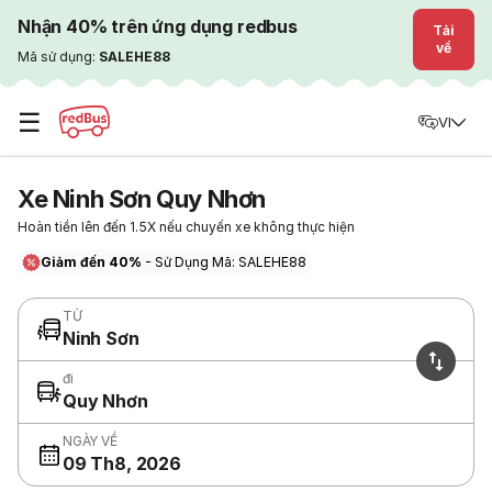
Nhận 40% trên ứng dụng redbus
Tải
về
Mã sử dụng:
SALEHE88
☰
VI
Xe Ninh Sơn Quy Nhơn
Hoàn tiền lên đến 1.5X nếu chuyến xe không thực hiện
Giảm đến 40%
- Sử Dụng Mã: SALEHE88
TỪ
Ninh Sơn
đi
Quy Nhơn
NGÀY VỀ
09 Th8, 2026