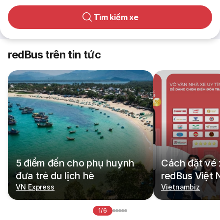
Tìm kiếm xe
redBus trên tin tức
5 điểm đến cho phụ huynh
Cách đặt vé 
đưa trẻ du lịch hè
redBus Việt
VN Express
Vietnambiz
1/6