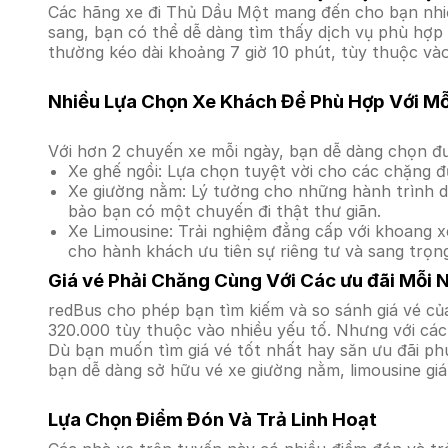
Các hãng xe đi Thủ Dầu Một mang đến cho bạn nhiều
sang, bạn có thể dễ dàng tìm thấy dịch vụ phù hợp 
thường kéo dài khoảng 7 giờ 10 phút, tùy thuộc vào
Nhiều Lựa Chọn Xe Khách Để Phù Hợp Với M
Với hơn 2 chuyến xe mỗi ngày, bạn dễ dàng chọn đư
Xe ghế ngồi: Lựa chọn tuyệt vời cho các chặng đ
Xe giường nằm: Lý tưởng cho những hành trình dà
bảo bạn có một chuyến đi thật thư giãn.
Xe Limousine: Trải nghiệm đẳng cấp với khoang xe
cho hành khách ưu tiên sự riêng tư và sang trọn
Giá vé Phải Chăng Cùng Với Các ưu đãi Mỗi 
redBus cho phép bạn tìm kiếm và so sánh giá vé của
320.000 tùy thuộc vào nhiều yếu tố. Nhưng với các 
Dù bạn muốn tìm giá vé tốt nhất hay săn ưu đãi phú
bạn dễ dàng sở hữu vé xe giường nằm, limousine gi
Lựa Chọn Điểm Đón Và Trả Linh Hoạt