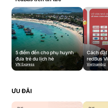
5 điểm đến cho phụ huynh
Cách đặt 
đưa trẻ du lịch hè
redBus V
VN Express
Vietnambiz
ƯU ĐÃI