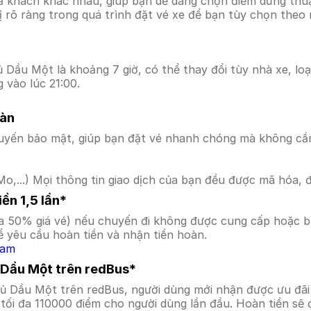
ả khách khác nhau, giúp bạn dễ dàng chọn điểm dừng thuận
hị rõ ràng trong quá trình đặt vé xe để bạn tùy chọn theo
 Dầu Một là khoảng 7 giờ, có thể thay đổi tùy nhà xe, loạ
 vào lúc 21:00.
oàn
uyến bảo mật, giúp bạn đặt vé nhanh chóng mà không cầ
o,...) Mọi thông tin giao dịch của bạn đều được mã hóa, 
ền 1,5 lần*
a 50% giá vé) nếu chuyến đi không được cung cấp hoặc bị
 yêu cầu hoàn tiền và nhận tiền hoàn.
Nam
ủ Dầu Một trên redBus*
hủ Dầu Một trên redBus, người dùng mới nhận được ưu đã
tối đa 110000 điểm cho người dùng lần đầu. Hoàn tiền sẽ 