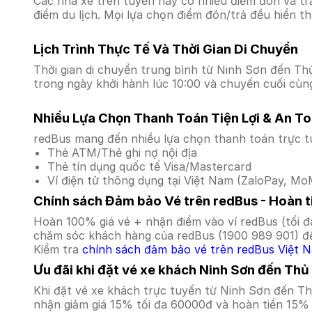
Các nhà xe trên tuyến này có nhiều điểm đón và tr
điểm du lịch. Mọi lựa chọn điểm đón/trả đều hiển t
Lịch Trình Thực Tế Và Thời Gian Di Chuyển
Thời gian di chuyển trung bình từ Ninh Sơn đến Thủ
trong ngày khởi hành lúc 10:00 và chuyến cuối cùng
Nhiều Lựa Chọn Thanh Toán Tiện Lợi & An T
redBus mang đến nhiều lựa chọn thanh toán trực t
Thẻ ATM/Thẻ ghi nợ nội địa
Thẻ tín dụng quốc tế Visa/Mastercard
Ví điện tử thông dụng tại Việt Nam (ZaloPay, MoM
Chính sách Đảm bảo Vé trên redBus - Hoàn ti
Hoàn 100% giá vé + nhận điểm vào ví redBus (tối đ
chăm sóc khách hàng của redBus (1900 989 901) để
Kiểm tra
chính sách đảm bảo vé trên redBus Việt 
Ưu đãi khi đặt vé xe khách Ninh Sơn đến Th
Khi đặt vé xe khách trực tuyến từ Ninh Sơn đến T
nhận giảm giá 15% tối đa 60000đ và hoàn tiền 15% 