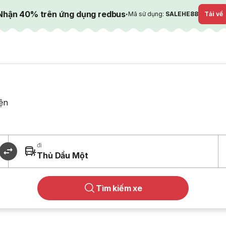
Nhận 40% trên ứng dụng redbus
·
Mã sử dụng:
SALEHE88
Tải về
ện
đi
Thủ Dầu Một
Tìm kiếm xe