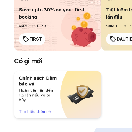
BUS
BUS
Save upto 30% on your first
Tiết kiệm t
booking
lần đầu
Valid Till 31 Th8
Valid Till 30 T
FIRST
DAUTI
Có gì mới