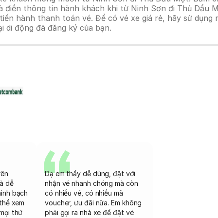
à điền thông tin hành khách khi từ Ninh Sơn đi Thủ Dầu M
n hành thanh toán vé. Để có vé xe giá rẻ, hãy sử dụng mã
ại di động đã đăng ký của bạn.
rên
Dạ em thấy dễ dùng, đặt với
và dễ
nhận vé nhanh chóng mà còn
minh bạch
có nhiều vé, có nhiều mã
 thể xem
voucher, ưu đãi nữa. Em không
mọi thứ
phải gọi ra nhà xe để đặt vé