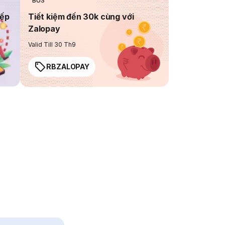
BUS
iếp
Tiết kiệm đến 30k cùng với
Zalopay
Valid Till 30 Th9
RBZALOPAY