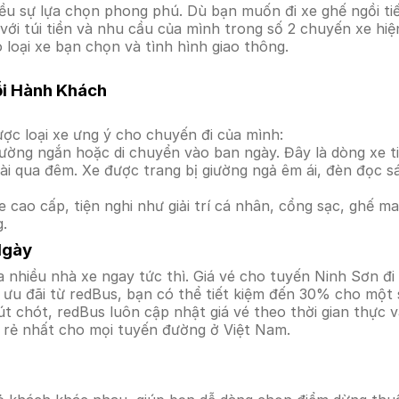
 sự lựa chọn phong phú. Dù bạn muốn đi xe ghế ngồi tiế
với túi tiền và nhu cầu của mình trong số 2 chuyến xe hi
 loại xe bạn chọn và tình hình giao thông.
ỗi Hành Khách
ợc loại xe ưng ý cho chuyến đi của mình:
ường ngắn hoặc di chuyển vào ban ngày. Đây là dòng xe ti
i qua đêm. Xe được trang bị giường ngả êm ái, đèn đọc s
 cao cấp, tiện nghi như giải trí cá nhân, cổng sạc, ghế 
g.
Ngày
 nhiều nhà xe ngay tức thì. Giá vé cho tuyến Ninh Sơn đi
ưu đãi từ redBus, bạn có thể tiết kiệm đến 30% cho một s
t chót, redBus luôn cập nhật giá vé theo thời gian thực v
á rẻ nhất cho mọi tuyến đường ở Việt Nam.