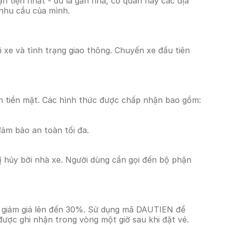
 tiện nhất - dù là gần nhà, cơ quan hay các địa
 nhu cầu của mình.
i xe và tình trạng giao thông. Chuyến xe đầu tiên
n tiền mặt. Các hình thức được chấp nhận bao gồm:
đảm bảo an toàn tối đa.
 hủy bởi nhà xe. Người dùng cần gọi đến bộ phận
i giảm giá lên đến 30%. Sử dụng mã DAUTIEN để
được ghi nhận trong vòng một giờ sau khi đặt vé.