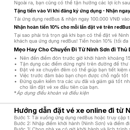
Ngoài ra, bạn cũng có thể tận hưởng các lợi ích sau
Tặng tiền vào Ví khi đăng ký ứng dụng - Nhận nga
Tải ứng dụng redBus & nhận ngay 100.000 VNĐ vào v
Nhận hoàn tiền 10% cho mỗi lần đặt vé trên redBu
Tại sao phải trả trọn giá khi bạn có thể đặt vé N
khách qua ứng dụng redBus! Tiền hoàn 10% (tối đa 
Mẹo Hay Cho Chuyến Đi Từ Ninh Sơn đi Thủ
Nên đến điểm đón trước giờ khởi hành khoảng 15
Tận dụng các điểm dừng nghỉ trên đường để thư 
Đặt vé xe chuyến đêm có thể giúp bạn tiết kiệm c
Việc trước đảm bảo bạn chọn được chỗ ngồi tốt 
Đừng quên kiểm tra các ưu đãi và giảm giá tốt n
cho lần đặt vé xe đầu tiên của bạn.
*
Áp dụng điều khoản và điều kiện
Hướng dẫn đặt vé xe online đi từ 
Bước 1: Tải xuống ứng dụng redBus hoặc truy cập 
Bước 2: Nhập điểm khởi hành (Ninh Sơn) và điểm đi
Bước 3: Chọn nhà xe có giờ khởi hành và lịch trìn