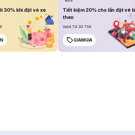
BUS
ới 30% khi đặt vé xe
Tiết kiệm 20% cho lần đặt vé t
theo
h9
Valid Till 30 Th9
EN
GIAMGIA