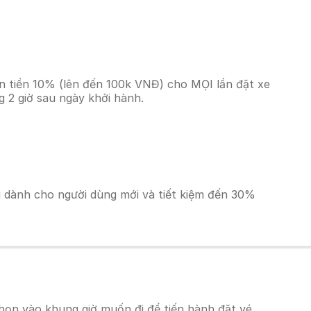
n tiền 10% (lên đến 100k VNĐ) cho MỌI lần đặt xe
 2 giờ sau ngày khởi hành.
ãi dành cho người dùng mới và tiết kiệm đến 30%
họn vào khung giờ muốn đi để tiến hành đặt vé.