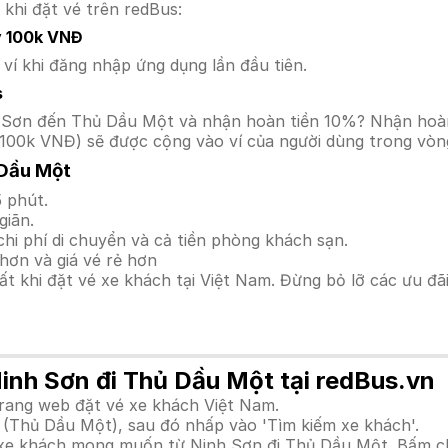
 khi đặt vé trên redBus:
y 100k VNĐ
í khi đăng nhập ứng dụng lần đầu tiên.
s
inh Sơn đến Thủ Dầu Một và nhận hoàn tiền 10%? Nhận hoà
100k VNĐ) sẽ được cộng vào ví của người dùng trong vòng
 Dầu Một
 phút.
giãn.
hi phí di chuyển và cả tiền phòng khách sạn.
hơn và giá vé rẻ hơn
hất khi đặt vé xe khách tại Việt Nam. Đừng bỏ lỡ các ưu đ
Ninh Sơn đi Thủ Dầu Một tại redBus.vn
trang web đặt vé xe khách Việt Nam.
 (Thủ Dầu Một), sau đó nhấp vào 'Tìm kiếm xe khách'.
h xe khách mong muốn từ Ninh Sơn đi Thủ Dầu Một. Bấm c