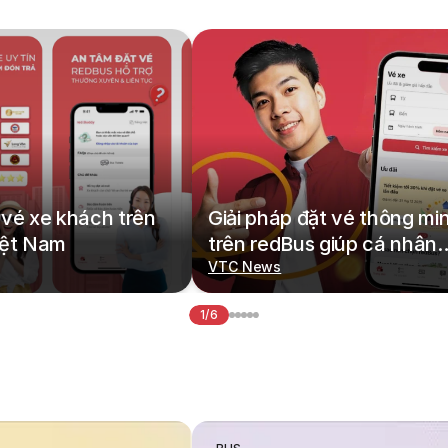
vé xe khách trên
Giải pháp đặt vé thông mi
iệt Nam
trên redBus giúp cá nhân
hoá hành trình di chuyển
VTC News
1/6