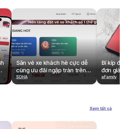
nh
Săn vé xe khách hè cực dễ
Bí kíp đặt
cùng ưu đãi ngập tràn trên
đơn giản,
redBus
SOHA
cả gia đìn
aFamily
Xem tất cả