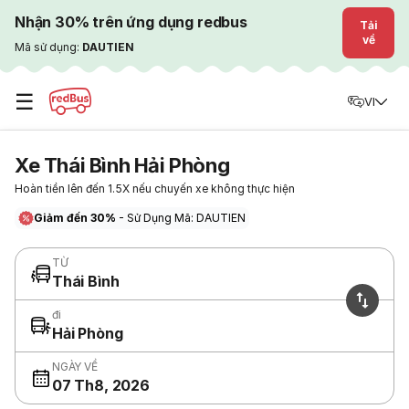
Nhận 30% trên ứng dụng redbus
Tải
về
Mã sử dụng:
DAUTIEN
☰
VI
Xe Thái Bình Hải Phòng
Hoàn tiền lên đến 1.5X nếu chuyến xe không thực hiện
Giảm đến 30%
- Sử Dụng Mã: DAUTIEN
TỪ
Thái Bình
đi
Hải Phòng
NGÀY VỀ
07 Th8, 2026