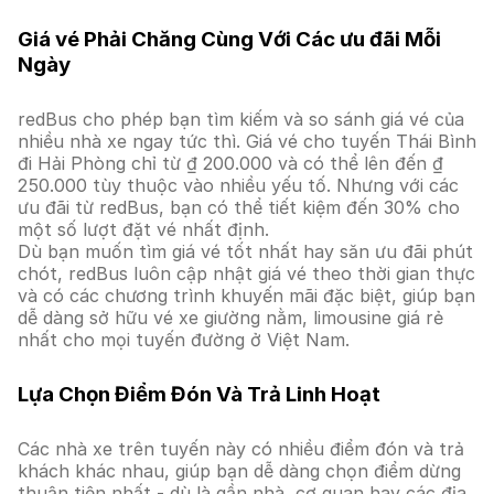
Giá vé Phải Chăng Cùng Với Các ưu đãi Mỗi
Ngày
redBus cho phép bạn tìm kiếm và so sánh giá vé của
nhiều nhà xe ngay tức thì. Giá vé cho tuyến Thái Bình
đi Hải Phòng chỉ từ ₫ 200.000 và có thể lên đến ₫
250.000 tùy thuộc vào nhiều yếu tố. Nhưng với các
ưu đãi từ redBus, bạn có thể tiết kiệm đến 30% cho
một số lượt đặt vé nhất định.
Dù bạn muốn tìm giá vé tốt nhất hay săn ưu đãi phút
chót, redBus luôn cập nhật giá vé theo thời gian thực
và có các chương trình khuyến mãi đặc biệt, giúp bạn
dễ dàng sở hữu vé xe giường nằm, limousine giá rẻ
nhất cho mọi tuyến đường ở Việt Nam.
Lựa Chọn Điểm Đón Và Trả Linh Hoạt
Các nhà xe trên tuyến này có nhiều điểm đón và trả
khách khác nhau, giúp bạn dễ dàng chọn điểm dừng
thuận tiện nhất - dù là gần nhà, cơ quan hay các địa