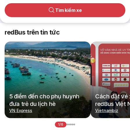
Tìm kiếm xe
redBus trên tin tức
5 điểm đến cho phụ huynh
Cách đặt vé 
đưa trẻ du lịch hè
redBus Việt
VN Express
Vietnambiz
1/6