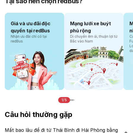
Tại sao nên chọn redBus?
Giá và ưu đãi độc
Mạng lưới xe buýt
M
quyền tại redBus
phủ rộng
n
Nhận ưu đãi chỉ có tại
Di chuyển êm ái, thuận lợi từ
Cá
redBus
Bắc vào Nam
F
L
d
1/5
Câu hỏi thường gặp
Mất bao lâu để đi từ Thái Bình đi Hải Phòng bằng