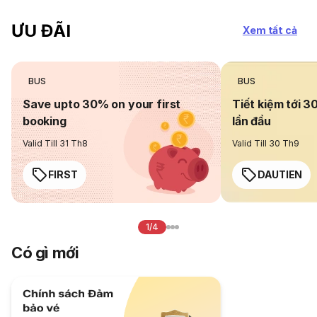
ƯU ĐÃI
Xem tất cả
BUS
BUS
Save upto 30% on your first
Tiết kiệm tới 3
booking
lần đầu
Valid Till 31 Th8
Valid Till 30 Th9
FIRST
DAUTIEN
1/4
Có gì mới