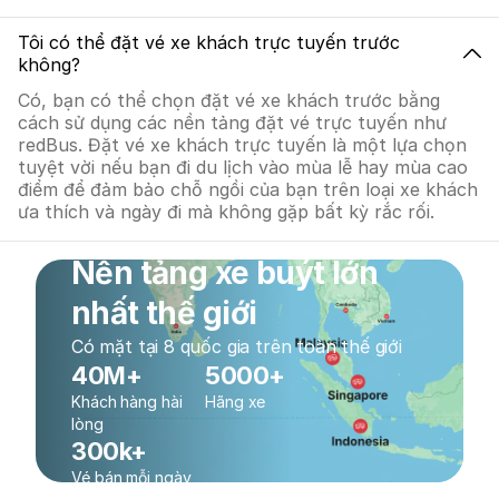
Tôi có thể đặt vé xe khách trực tuyến trước
không?
Có, bạn có thể chọn đặt vé xe khách trước bằng
cách sử dụng các nền tảng đặt vé trực tuyến như
redBus. Đặt vé xe khách trực tuyến là một lựa chọn
tuyệt vời nếu bạn đi du lịch vào mùa lễ hay mùa cao
điểm để đảm bảo chỗ ngồi của bạn trên loại xe khách
ưa thích và ngày đi mà không gặp bất kỳ rắc rối.
Nền tảng xe buýt lớn
nhất thế giới
Có mặt tại 8 quốc gia trên toàn thế giới
40M+
5000+
Khách hàng hài
Hãng xe
lòng
300k+
Vé bán mỗi ngày