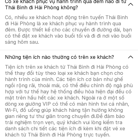
Có xe khách phục vụ hành trình qua đêm nào đi từ
Thái Bình đi Hải Phòng không?
Có, nhiều xe khách hoạt động trên tuyến Thái Bình
đi Hải Phòng là xe khách phục vụ hành trình qua
đêm. Được thiết kế cho các chuyến đi đường dài, bạn
có thể đặt xe khách vào buổi tối và đi đi nơi vào buổi
sáng hôm sau.
Những tiện ích nào thường có trên xe khách?
Tiện ích trên xe khách từ Thái Bình đi Hải Phòng có
thể thay đổi tùy theo loại xe khách bạn chọn cho
hành trình của mình. Các tiện ích cơ bản như ghế
ngồi rộng rãi, thoải mái, có thể điều chỉnh độ ngả phù
hợp với tư thế hay hệ thống điều hòa hiện đại đều có
mặt trên hầu hết các xe khách. Ngoài ra ở một số
dòng xe giường VIP có thể có màn hình tivi cá nhân,
Wi-Fi, đồ uống giúp khách hàng tận hưởng không
gian riêng tư thư giãn trong chuyến đi.Để đảm bảo
trải nghiệm trọn vẹn, quý khách vui lòng kiểm tra
danh sách chi tiết các tiện ích đi kèm khi đặt vé xe
khách từ Thái Bình đi Hải Phòng trực tuyến.