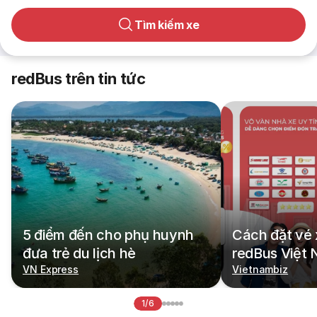
Tìm kiếm xe
redBus trên tin tức
5 điểm đến cho phụ huynh
Cách đặt vé 
đưa trẻ du lịch hè
redBus Việt
VN Express
Vietnambiz
1/6