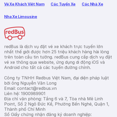
Vé Xe Khách Việt Nam
Các Tuyến Xe
Các Nhà Xe
Nha Xe Limousine
redBus là dịch vụ đặt vé xe khách trực tuyến lớn
nhất thế giới được hơn 25 triệu khách hàng hài lòng
trên toàn cầu tin tưởng. redBus cung cấp dịch vụ đặt
vé xe thông qua website, ứng dụng di động iOS và
Android cho tất cả các tuyến đường chính.
Công ty TNHH Redbus Việt Nam, đại diện pháp luật
bởi ông Nguyễn Văn Long
Email: contact@redbus.vn
Liên hệ: 1900989901
Địa chỉ văn phòng: Tầng 6 và 7, Tòa nhà Mê Linh
Point, Số 2 Ngô Đức Kế, Phường Bến Nghé, Quận 1,
Thành phố Chí Minh
Số Giấy chứng nhận đăng ký doanh nghiệp: