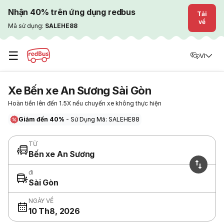
Nhận 40% trên ứng dụng redbus
Tải
về
Mã sử dụng:
SALEHE88
☰
VI
Xe Bến xe An Sương Sài Gòn
Hoàn tiền lên đến 1.5X nếu chuyến xe không thực hiện
Giảm đến 40%
- Sử Dụng Mã: SALEHE88
TỪ
Bến xe An Sương
đi
Sài Gòn
NGÀY VỀ
10 Th8, 2026