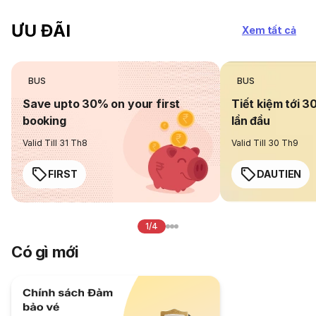
ƯU ĐÃI
Xem tất cả
BUS
BUS
Save upto 30% on your first
Tiết kiệm tới 3
booking
lần đầu
Valid Till 31 Th8
Valid Till 30 Th9
FIRST
DAUTIEN
1/4
Có gì mới