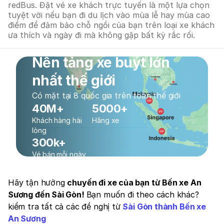
redBus. Đặt vé xe khách trực tuyến là một lựa chọn
tuyệt vời nếu bạn đi du lịch vào mùa lễ hay mùa cao
điểm để đảm bảo chỗ ngồi của bạn trên loại xe khách
ưa thích và ngày đi mà không gặp bất kỳ rắc rối.
Nền tảng xe buýt lớn
nhất thế giới
Có mặt tại 8 quốc gia trên toàn thế giới
40M+
5000+
Khách hàng hài
Hãng xe
lòng
300k+
Vé bán mỗi ngày
Hãy tận hưởng
chuyến đi xe của bạn từ Bến xe An
Sương đến Sài Gòn!
Bạn muốn đi theo cách khác?
kiểm tra tất cả các đề nghị từ
Sài Gòn thành Bến xe
An Sương