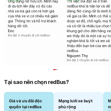
Ứng dụng rất hữu ích. Mình hay
Thì việc mà đặt xe ở trên
đi du lịch lên đây có đủ các
redBus khá là tiện lợi và dễ
nhà xe mà giá còn rẻ hơn giá
dàng. Nó cũng rất là minh 
của nhà xe vì có nhiều mã giảm
về giá cả lẫn. Mình có thể 
giá. Thông tin và hỗ trợ khách
được sơ đồ, chỗ ngồi, mọi 
hàng rất tốt.
và có rất là nhiều lựa chọn 
Eric
khung giờ cho đến hãng xe
Đã đặt 3 chuyến đi với redBus
em thấy đó là một cái sự tr
nghiệm khá là tốt và em sẽ 
thiệu đến bạn bè của em d
redBus.
Nguyen Thy
Đã đặt 2 chuyến đi với redBus
Tại sao nên chọn redBus?
Giá và ưu đãi độc
Mạng lưới xe buýt
M
quyền tại redBus
phủ rộng
n