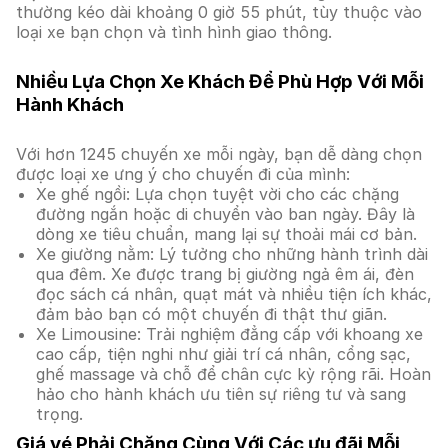
thường kéo dài khoảng 0 giờ 55 phút, tùy thuộc vào
loại xe bạn chọn và tình hình giao thông.
Nhiều Lựa Chọn Xe Khách Để Phù Hợp Với Mỗi
Hành Khách
Với hơn 1245 chuyến xe mỗi ngày, bạn dễ dàng chọn
được loại xe ưng ý cho chuyến đi của mình:
Xe ghế ngồi: Lựa chọn tuyệt vời cho các chặng
đường ngắn hoặc di chuyển vào ban ngày. Đây là
dòng xe tiêu chuẩn, mang lại sự thoải mái cơ bản.
Xe giường nằm: Lý tưởng cho những hành trình dài
qua đêm. Xe được trang bị giường ngả êm ái, đèn
đọc sách cá nhân, quạt mát và nhiều tiện ích khác,
đảm bảo bạn có một chuyến đi thật thư giãn.
Xe Limousine: Trải nghiệm đẳng cấp với khoang xe
cao cấp, tiện nghi như giải trí cá nhân, cổng sạc,
ghế massage và chỗ để chân cực kỳ rộng rãi. Hoàn
hảo cho hành khách ưu tiên sự riêng tư và sang
trọng.
Giá vé Phải Chăng Cùng Với Các ưu đãi Mỗi