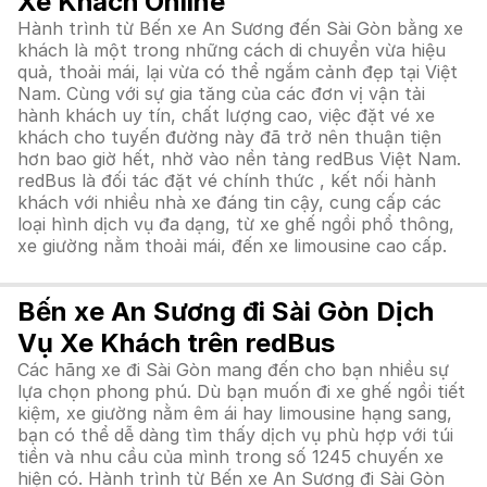
Xe Khách Online
Hành trình từ Bến xe An Sương đến Sài Gòn bằng xe
khách là một trong những cách di chuyển vừa hiệu
quả, thoải mái, lại vừa có thể ngắm cảnh đẹp tại Việt
Nam. Cùng với sự gia tăng của các đơn vị vận tải
hành khách uy tín, chất lượng cao, việc đặt vé xe
khách cho tuyến đường này đã trở nên thuận tiện
hơn bao giờ hết, nhờ vào nền tảng redBus Việt Nam.
redBus là đối tác đặt vé chính thức , kết nối hành
khách với nhiều nhà xe đáng tin cậy, cung cấp các
loại hình dịch vụ đa dạng, từ xe ghế ngồi phổ thông,
xe giường nằm thoải mái, đến xe limousine cao cấp.
Bến xe An Sương đi Sài Gòn Dịch
Vụ Xe Khách trên redBus
Các hãng xe đi Sài Gòn mang đến cho bạn nhiều sự
lựa chọn phong phú. Dù bạn muốn đi xe ghế ngồi tiết
kiệm, xe giường nằm êm ái hay limousine hạng sang,
bạn có thể dễ dàng tìm thấy dịch vụ phù hợp với túi
tiền và nhu cầu của mình trong số 1245 chuyến xe
hiện có. Hành trình từ Bến xe An Sương đi Sài Gòn