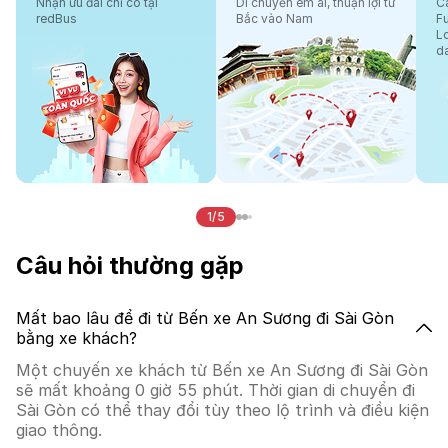
Nhận ưu đãi chỉ có tại
Di chuyển êm ái, thuận lợi từ
Cá
redBus
Bắc vào Nam
F
L
d
1/5
Câu hỏi thường gặp
Mất bao lâu để đi từ Bến xe An Sương đi Sài Gòn
bằng xe khách?
Một chuyến xe khách từ Bến xe An Sương đi Sài Gòn
sẽ mất khoảng 0 giờ 55 phút. Thời gian di chuyển đi
Sài Gòn có thể thay đổi tùy theo lộ trình và điều kiện
giao thông.