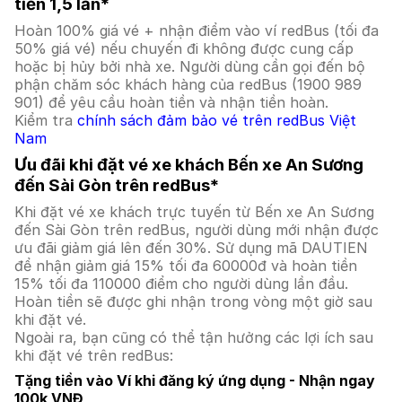
tiền 1,5 lần*
Hoàn 100% giá vé + nhận điểm vào ví redBus (tối đa
50% giá vé) nếu chuyến đi không được cung cấp
hoặc bị hủy bởi nhà xe. Người dùng cần gọi đến bộ
phận chăm sóc khách hàng của redBus (1900 989
901) để yêu cầu hoàn tiền và nhận tiền hoàn.
Kiểm tra
chính sách đảm bảo vé trên redBus Việt
Nam
Ưu đãi khi đặt vé xe khách Bến xe An Sương
đến Sài Gòn trên redBus*
Khi đặt vé xe khách trực tuyến từ Bến xe An Sương
đến Sài Gòn trên redBus, người dùng mới nhận được
ưu đãi giảm giá lên đến 30%. Sử dụng mã DAUTIEN
để nhận giảm giá 15% tối đa 60000đ và hoàn tiền
15% tối đa 110000 điểm cho người dùng lần đầu.
Hoàn tiền sẽ được ghi nhận trong vòng một giờ sau
khi đặt vé.
Ngoài ra, bạn cũng có thể tận hưởng các lợi ích sau
khi đặt vé trên redBus:
Tặng tiền vào Ví khi đăng ký ứng dụng - Nhận ngay
100k VNĐ