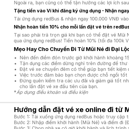
Ngoài ra, bạn cũng có thể tận hưởng các lợi ích sau
Tặng tiền vào Ví khi đăng ký ứng dụng - Nhận nga
Tải ứng dụng redBus & nhận ngay 100.000 VNĐ vào v
Nhận hoàn tiền 10% cho mỗi lần đặt vé trên redBu
Tại sao phải trả trọn giá khi bạn có thể đặt vé M
qua ứng dụng redBus! Tiền hoàn 10% (tối đa 100k V
Mẹo Hay Cho Chuyến Đi Từ Mũi Né đi Đại Lộ
Nên đến điểm đón trước giờ khởi hành khoảng 15
Tận dụng các điểm dừng nghỉ trên đường để thư 
Đặt vé xe chuyến đêm có thể giúp bạn tiết kiệm c
Việc trước đảm bảo bạn chọn được chỗ ngồi tốt 
Đừng quên kiểm tra các ưu đãi và giảm giá tốt n
cho lần đặt vé xe đầu tiên của bạn.
*
Áp dụng điều khoản và điều kiện
Hướng dẫn đặt vé xe online đi từ M
Bước 1: Tải xuống ứng dụng redBus hoặc truy cập 
Bước 2: Nhập điểm khởi hành (Mũi Né) và điểm đi (Đ
Bước 3: Chọn nhà xe có giờ khởi hành và lịch trìn