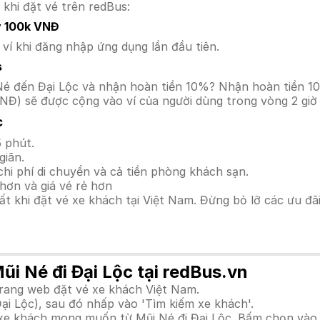
 khi đặt vé trên redBus:
y 100k VNĐ
í khi đăng nhập ứng dụng lần đầu tiên.
s
ũi Né đến Đại Lộc và nhận hoàn tiền 10%? Nhận hoàn tiền 
NĐ) sẽ được cộng vào ví của người dùng trong vòng 2 giờ
c
 phút.
giãn.
hi phí di chuyển và cả tiền phòng khách sạn.
hơn và giá vé rẻ hơn
hất khi đặt vé xe khách tại Việt Nam. Đừng bỏ lỡ các ưu đ
ũi Né đi Đại Lộc tại redBus.vn
trang web đặt vé xe khách Việt Nam.
ại Lộc), sau đó nhấp vào 'Tìm kiếm xe khách'.
h xe khách mong muốn từ Mũi Né đi Đại Lộc. Bấm chọn vào 