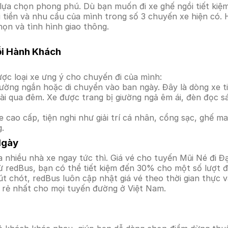
lựa chọn phong phú. Dù bạn muốn đi xe ghế ngồi tiết kiệm
i tiền và nhu cầu của mình trong số 3 chuyến xe hiện có. 
họn và tình hình giao thông.
ỗi Hành Khách
ợc loại xe ưng ý cho chuyến đi của mình:
ường ngắn hoặc di chuyển vào ban ngày. Đây là dòng xe ti
i qua đêm. Xe được trang bị giường ngả êm ái, đèn đọc s
 cao cấp, tiện nghi như giải trí cá nhân, cổng sạc, ghế 
g.
Ngày
 nhiều nhà xe ngay tức thì. Giá vé cho tuyến Mũi Né đi Đạ
ừ redBus, bạn có thể tiết kiệm đến 30% cho một số lượt đ
t chót, redBus luôn cập nhật giá vé theo thời gian thực v
á rẻ nhất cho mọi tuyến đường ở Việt Nam.