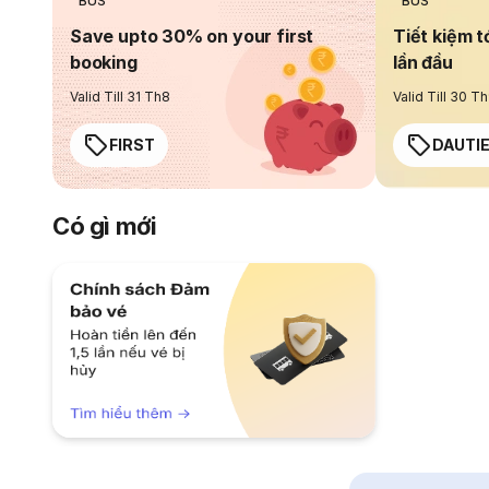
BUS
BUS
Save upto 30% on your first
Tiết kiệm t
booking
lần đầu
Valid Till 31 Th8
Valid Till 30 T
FIRST
DAUTI
Có gì mới