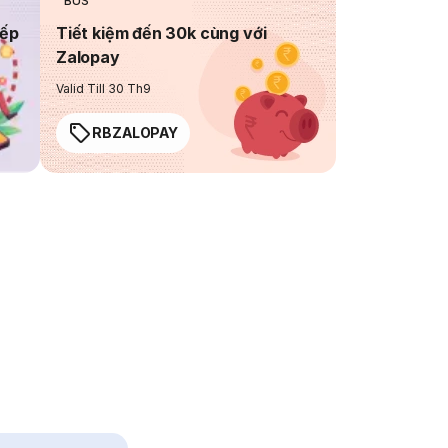
BUS
iếp
Tiết kiệm đến 30k cùng với
Zalopay
Valid Till 30 Th9
RBZALOPAY