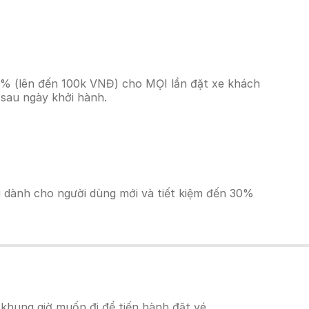
10% (lên đến 100k VNĐ) cho MỌI lần đặt xe khách
 sau ngày khởi hành.
ãi dành cho người dùng mới và tiết kiệm đến 30%
khung giờ muốn đi để tiến hành đặt vé.