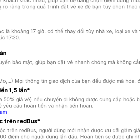
ả khách khác nhau, giúp bạn dễ dàng chọn điểm dừng thuận
hị rõ ràng trong quá trình đặt vé xe để bạn tùy chọn theo
c là khoảng 17 giờ, có thể thay đổi tùy nhà xe, loại xe và
úc 17:30.
oàn
uyến bảo mật, giúp bạn đặt vé nhanh chóng mà không cầ
o,...) Mọi thông tin giao dịch của bạn đều được mã hóa, 
ền 1,5 lần*
a 50% giá vé) nếu chuyến đi không được cung cấp hoặc bị
 yêu cầu hoàn tiền và nhận tiền hoàn.
Nam
ộc trên redBus*
 Lộc trên redBus, người dùng mới nhận được ưu đãi giảm 
000 điểm cho người dùng lần đầu. Hoàn tiền sẽ được ghi n