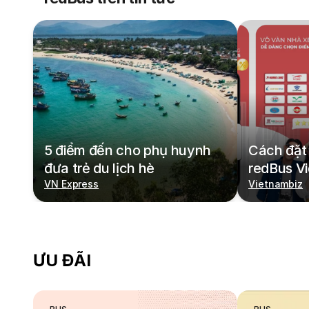
5 điểm đến cho phụ huynh
Cách đặt 
đưa trẻ du lịch hè
redBus V
VN Express
Vietnambiz
ƯU ĐÃI