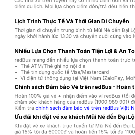
Các nhà xe trên tuyến này có nhiều điểm đón và tr
điểm du lịch. Mọi lựa chọn điểm đón/trả đều hiển t
Lịch Trình Thực Tế Và Thời Gian Di Chuyển
Thời gian di chuyển trung bình từ Mũi Né đến Đại Lộ
ngày khởi hành lúc 13:30 và chuyến cuối cùng vào l
Nhiều Lựa Chọn Thanh Toán Tiện Lợi & An T
redBus mang đến nhiều lựa chọn thanh toán trực t
Thẻ ATM/Thẻ ghi nợ nội địa
Thẻ tín dụng quốc tế Visa/Mastercard
Ví điện tử thông dụng tại Việt Nam (ZaloPay, MoM
Chính sách Đảm bảo Vé trên redBus - Hoàn ti
Hoàn 100% giá vé + nhận điểm vào ví redBus (tối đ
chăm sóc khách hàng của redBus (1900 989 901) để
Kiểm tra
chính sách đảm bảo vé trên redBus Việt 
Ưu đãi khi đặt vé xe khách Mũi Né đến Đại L
Khi đặt vé xe khách trực tuyến từ Mũi Né đến Đại
giá 15% tối đa 60000đ và hoàn tiền 15% tối đa 110