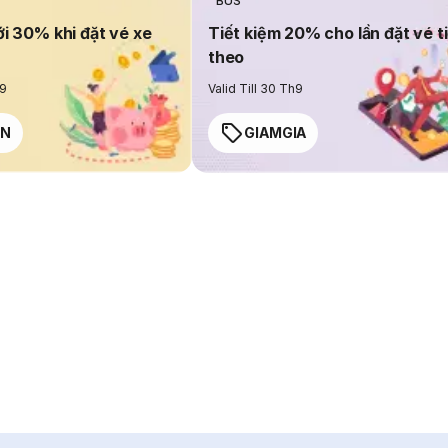
BUS
ới 30% khi đặt vé xe
Tiết kiệm 20% cho lần đặt vé t
theo
h9
Valid Till 30 Th9
EN
GIAMGIA