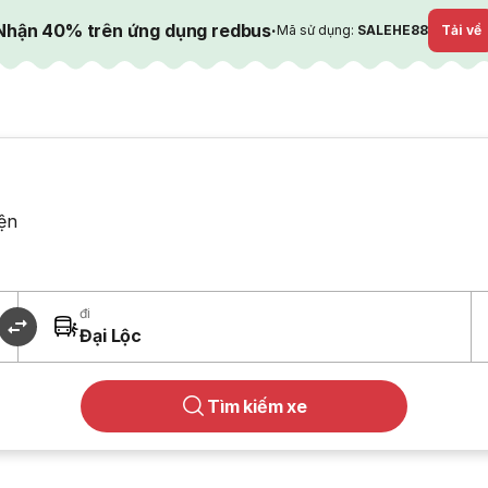
Nhận 40% trên ứng dụng redbus
·
Mã sử dụng:
SALEHE88
Tải về
ện
đi
Đại Lộc
Tìm kiếm xe