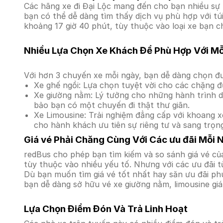
Các hãng xe đi Đại Lộc mang đến cho bạn nhiều sự 
bạn có thể dễ dàng tìm thấy dịch vụ phù hợp với tú
khoảng 17 giờ 40 phút, tùy thuộc vào loại xe bạn c
Nhiều Lựa Chọn Xe Khách Để Phù Hợp Với M
Với hơn 3 chuyến xe mỗi ngày, bạn dễ dàng chọn đư
Xe ghế ngồi: Lựa chọn tuyệt vời cho các chặng đ
Xe giường nằm: Lý tưởng cho những hành trình dà
bảo bạn có một chuyến đi thật thư giãn.
Xe Limousine: Trải nghiệm đẳng cấp với khoang xe
cho hành khách ưu tiên sự riêng tư và sang trọn
Giá vé Phải Chăng Cùng Với Các ưu đãi Mỗi 
redBus cho phép bạn tìm kiếm và so sánh giá vé của
tùy thuộc vào nhiều yếu tố. Nhưng với các ưu đãi t
Dù bạn muốn tìm giá vé tốt nhất hay săn ưu đãi phú
bạn dễ dàng sở hữu vé xe giường nằm, limousine gi
Lựa Chọn Điểm Đón Và Trả Linh Hoạt