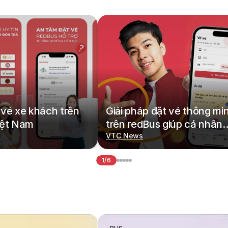
vé xe khách trên
Giải pháp đặt vé thông mi
iệt Nam
trên redBus giúp cá nhân
hoá hành trình di chuyển
VTC News
1/6