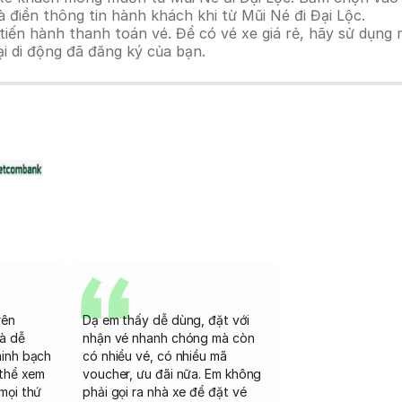
 điền thông tin hành khách khi từ Mũi Né đi Đại Lộc.
n hành thanh toán vé. Để có vé xe giá rẻ, hãy sử dụng mã
ại di động đã đăng ký của bạn.
rên
Dạ em thấy dễ dùng, đặt với
và dễ
nhận vé nhanh chóng mà còn
minh bạch
có nhiều vé, có nhiều mã
 thể xem
voucher, ưu đãi nữa. Em không
mọi thứ
phải gọi ra nhà xe để đặt vé