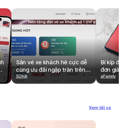
nh
Săn vé xe khách hè cực dễ
Bí kíp đặt
cùng ưu đãi ngập tràn trên
đơn giản,
redBus
SOHA
cả gia đìn
aFamily
Xem tất cả