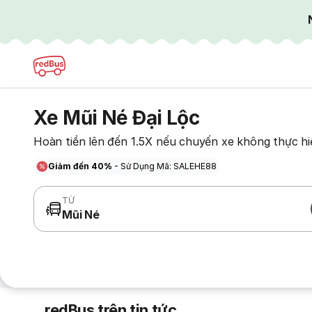
Xe Mũi Né Đại Lộc
Hoàn tiền lên đến 1.5X nếu chuyến xe không thực hi
Giảm đến 40%
- Sử Dụng Mã: SALEHE88
TỪ
Mũi Né
redBus trên tin tức