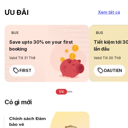
ƯU ĐÃI
Xem tất cả
BUS
BUS
Save upto 30% on your first
Tiết kiệm tới 3
booking
lần đầu
Valid Till 31 Th8
Valid Till 30 Th9
FIRST
DAUTIEN
1/4
Có gì mới