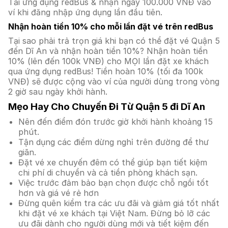
Tải ứng dụng redBus & nhận ngay 100.000 VNĐ vào
ví khi đăng nhập ứng dụng lần đầu tiên.
Nhận hoàn tiền 10% cho mỗi lần đặt vé trên redBus
Tại sao phải trả trọn giá khi bạn có thể đặt vé Quận 5
đến Dĩ An và nhận hoàn tiền 10%? Nhận hoàn tiền
10% (lên đến 100k VNĐ) cho MỌI lần đặt xe khách
qua ứng dụng redBus! Tiền hoàn 10% (tối đa 100k
VNĐ) sẽ được cộng vào ví của người dùng trong vòng
2 giờ sau ngày khởi hành.
Mẹo Hay Cho Chuyến Đi Từ Quận 5 đi Dĩ An
Nên đến điểm đón trước giờ khởi hành khoảng 15
phút.
Tận dụng các điểm dừng nghỉ trên đường để thư
giãn.
Đặt vé xe chuyến đêm có thể giúp bạn tiết kiệm
chi phí di chuyển và cả tiền phòng khách sạn.
Việc trước đảm bảo bạn chọn được chỗ ngồi tốt
hơn và giá vé rẻ hơn
Đừng quên kiểm tra các ưu đãi và giảm giá tốt nhất
khi đặt vé xe khách tại Việt Nam. Đừng bỏ lỡ các
ưu đãi dành cho người dùng mới và tiết kiệm đến