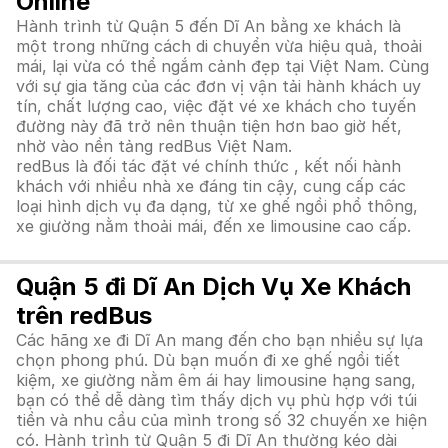
Online
Hành trình từ Quận 5 đến Dĩ An bằng xe khách là
một trong những cách di chuyển vừa hiệu quả, thoải
mái, lại vừa có thể ngắm cảnh đẹp tại Việt Nam. Cùng
với sự gia tăng của các đơn vị vận tải hành khách uy
tín, chất lượng cao, việc đặt vé xe khách cho tuyến
đường này đã trở nên thuận tiện hơn bao giờ hết,
nhờ vào nền tảng redBus Việt Nam.
redBus là đối tác đặt vé chính thức , kết nối hành
khách với nhiều nhà xe đáng tin cậy, cung cấp các
loại hình dịch vụ đa dạng, từ xe ghế ngồi phổ thông,
xe giường nằm thoải mái, đến xe limousine cao cấp.
Quận 5 đi Dĩ An Dịch Vụ Xe Khách
trên redBus
Các hãng xe đi Dĩ An mang đến cho bạn nhiều sự lựa
chọn phong phú. Dù bạn muốn đi xe ghế ngồi tiết
kiệm, xe giường nằm êm ái hay limousine hạng sang,
bạn có thể dễ dàng tìm thấy dịch vụ phù hợp với túi
tiền và nhu cầu của mình trong số 32 chuyến xe hiện
có. Hành trình từ Quận 5 đi Dĩ An thường kéo dài