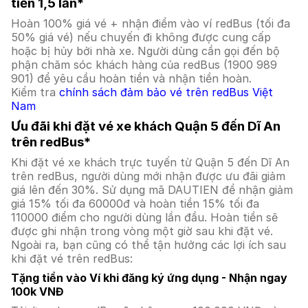
tiền 1,5 lần*
Hoàn 100% giá vé + nhận điểm vào ví redBus (tối đa
50% giá vé) nếu chuyến đi không được cung cấp
hoặc bị hủy bởi nhà xe. Người dùng cần gọi đến bộ
phận chăm sóc khách hàng của redBus (1900 989
901) để yêu cầu hoàn tiền và nhận tiền hoàn.
Kiểm tra
chính sách đảm bảo vé trên redBus Việt
Nam
Ưu đãi khi đặt vé xe khách Quận 5 đến Dĩ An
trên redBus*
Khi đặt vé xe khách trực tuyến từ Quận 5 đến Dĩ An
trên redBus, người dùng mới nhận được ưu đãi giảm
giá lên đến 30%. Sử dụng mã DAUTIEN để nhận giảm
giá 15% tối đa 60000đ và hoàn tiền 15% tối đa
110000 điểm cho người dùng lần đầu. Hoàn tiền sẽ
được ghi nhận trong vòng một giờ sau khi đặt vé.
Ngoài ra, bạn cũng có thể tận hưởng các lợi ích sau
khi đặt vé trên redBus:
Tặng tiền vào Ví khi đăng ký ứng dụng - Nhận ngay
100k VNĐ