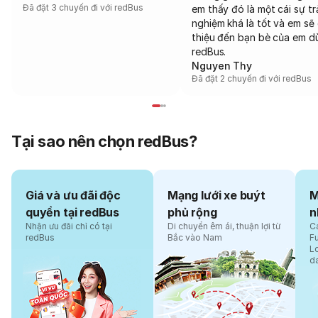
Đã đặt 3 chuyến đi với redBus
em thấy đó là một cái sự tr
nghiệm khá là tốt và em sẽ 
thiệu đến bạn bè của em d
redBus.
Nguyen Thy
Đã đặt 2 chuyến đi với redBus
Tại sao nên chọn redBus?
Giá và ưu đãi độc
Mạng lưới xe buýt
M
quyền tại redBus
phủ rộng
n
Nhận ưu đãi chỉ có tại
Di chuyển êm ái, thuận lợi từ
Cá
redBus
Bắc vào Nam
F
L
d