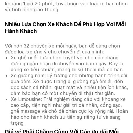
khoảng 1 giờ 20 phút, tùy thuộc vào loại xe bạn chọn
và tình hình giao thông.
Nhiều Lựa Chọn Xe Khách Để Phù Hợp Với Mỗi
Hành Khách
Với hơn 32 chuyến xe mỗi ngày, bạn dễ dàng chọn
được loại xe ưng ý cho chuyến đi của mình:
Xe ghế ngồi: Lựa chọn tuyệt vời cho các chặng
đường ngắn hoặc di chuyển vào ban ngày. Đây là
dòng xe tiêu chuẩn, mang lại sự thoải mái cơ bản.
Xe giường nằm: Lý tưởng cho những hành trình dài
qua đêm. Xe được trang bị giường ngả êm ái, đèn
đọc sách cá nhân, quạt mát và nhiều tiện ích khác,
đảm bảo bạn có một chuyến đi thật thư giãn.
Xe Limousine: Trải nghiệm đẳng cấp với khoang xe
cao cấp, tiện nghi như giải trí cá nhân, cổng sạc,
ghế massage và chỗ để chân cực kỳ rộng rãi. Hoàn
hảo cho hành khách ưu tiên sự riêng tư và sang
trọng.
Giá vé Phải Chăng Cùng Với Các ưu đãi Mỗi