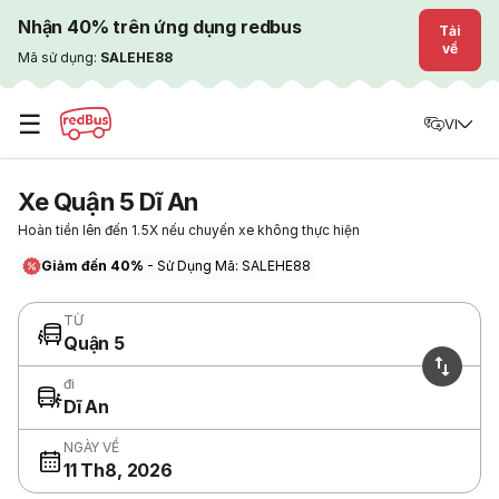
Nhận 40% trên ứng dụng redbus
Tải
về
Mã sử dụng:
SALEHE88
☰
VI
Xe Quận 5 Dĩ An
Hoàn tiền lên đến 1.5X nếu chuyến xe không thực hiện
Giảm đến 40%
- Sử Dụng Mã: SALEHE88
TỪ
Quận 5
đi
Dĩ An
NGÀY VỀ
11 Th8, 2026