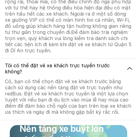
rộng rãi, thoải mái, có thể điều chỉnh độ ngả phù hợp
với tư thế hay hệ thống điều hòa hiện đại đều có mặt
trên hầu hết các xe khách. Ngoài ra ở một số dòng
xe giường VIP có thể có màn hình tivi cá nhân, Wi-Fi,
đồ uống giúp khách hàng tận hưởng không gian riêng
tư thư giãn trong chuyến đi.Để đảm bảo trải nghiệm
trọn vẹn, quý khách vui lòng kiểm tra danh sách chi
tiết các tiện ích đi kèm khi đặt vé xe khách từ Quận 5
đi Dĩ An trực tuyến.
Tôi có thể đặt vé xe khách trực tuyến trước
không?
Có, bạn có thể chọn đặt vé xe khách trước bằng
cách sử dụng các nền tảng đặt vé trực tuyến như
redBus. Đặt vé xe khách trực tuyến là một lựa chọn
tuyệt vời nếu bạn đi du lịch vào mùa lễ hay mùa cao
điểm để đảm bảo chỗ ngồi của bạn trên loại xe khách
ưa thích và ngày đi mà không gặp bất kỳ rắc rối.
Nền tảng xe buýt lớn