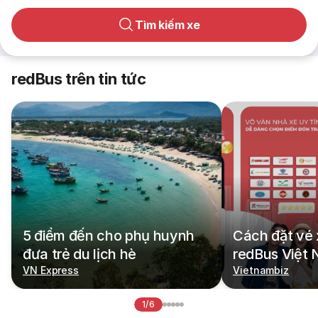
Tìm kiếm xe
redBus trên tin tức
5 điểm đến cho phụ huynh
Cách đặt vé 
đưa trẻ du lịch hè
redBus Việt
VN Express
Vietnambiz
1/6