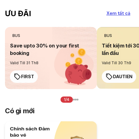
ƯU ĐÃI
Xem tất cả
BUS
BUS
Save upto 30% on your first
Tiết kiệm tới 3
booking
lần đầu
Valid Till 31 Th8
Valid Till 30 Th9
FIRST
DAUTIEN
1/4
Có gì mới