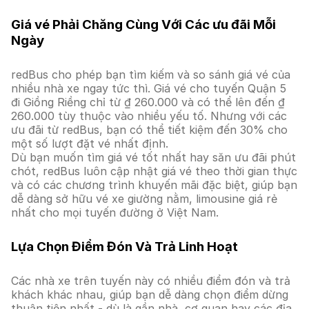
Giá vé Phải Chăng Cùng Với Các ưu đãi Mỗi
Ngày
redBus cho phép bạn tìm kiếm và so sánh giá vé của
nhiều nhà xe ngay tức thì. Giá vé cho tuyến Quận 5
đi Giồng Riềng chỉ từ ₫ 260.000 và có thể lên đến ₫
260.000 tùy thuộc vào nhiều yếu tố. Nhưng với các
ưu đãi từ redBus, bạn có thể tiết kiệm đến 30% cho
một số lượt đặt vé nhất định.
Dù bạn muốn tìm giá vé tốt nhất hay săn ưu đãi phút
chót, redBus luôn cập nhật giá vé theo thời gian thực
và có các chương trình khuyến mãi đặc biệt, giúp bạn
dễ dàng sở hữu vé xe giường nằm, limousine giá rẻ
nhất cho mọi tuyến đường ở Việt Nam.
Lựa Chọn Điểm Đón Và Trả Linh Hoạt
Các nhà xe trên tuyến này có nhiều điểm đón và trả
khách khác nhau, giúp bạn dễ dàng chọn điểm dừng
thuận tiện nhất - dù là gần nhà, cơ quan hay các địa