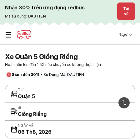
Nhận 30% trên ứng dụng redbus
Tải
về
Mã sử dụng:
DAUTIEN
☰
VI
Xe Quận 5 Giồng Riềng
Hoàn tiền lên đến 1.5X nếu chuyến xe không thực hiện
Giảm đến 30%
- Sử Dụng Mã: DAUTIEN
TỪ
Quận 5
đi
Giồng Riềng
NGÀY VỀ
06 Th8, 2026