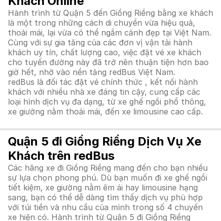
Khách Online
Hành trình từ Quận 5 đến Giồng Riềng bằng xe khách
là một trong những cách di chuyển vừa hiệu quả,
thoải mái, lại vừa có thể ngắm cảnh đẹp tại Việt Nam.
Cùng với sự gia tăng của các đơn vị vận tải hành
khách uy tín, chất lượng cao, việc đặt vé xe khách
cho tuyến đường này đã trở nên thuận tiện hơn bao
giờ hết, nhờ vào nền tảng redBus Việt Nam.
redBus là đối tác đặt vé chính thức , kết nối hành
khách với nhiều nhà xe đáng tin cậy, cung cấp các
loại hình dịch vụ đa dạng, từ xe ghế ngồi phổ thông,
xe giường nằm thoải mái, đến xe limousine cao cấp.
Quận 5 đi Giồng Riềng Dịch Vụ Xe
Khách trên redBus
Các hãng xe đi Giồng Riềng mang đến cho bạn nhiều
sự lựa chọn phong phú. Dù bạn muốn đi xe ghế ngồi
tiết kiệm, xe giường nằm êm ái hay limousine hạng
sang, bạn có thể dễ dàng tìm thấy dịch vụ phù hợp
với túi tiền và nhu cầu của mình trong số 4 chuyến
xe hiện có. Hành trình từ Quận 5 đi Giồng Riềng