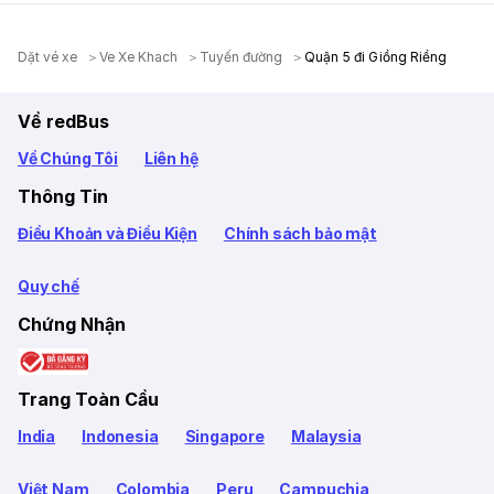
Dặt vé xe
Ve Xe Khach
Tuyến đường
Quận 5 đi Giồng Riềng
Về redBus
Về Chúng Tôi
Liên hệ
Thông Tin
Điều Khoản và Điều Kiện
Chính sách bảo mật
Quy chế
Chứng Nhận
Trang Toàn Cầu
India
Indonesia
Singapore
Malaysia
Việt Nam
Colombia
Peru
Campuchia