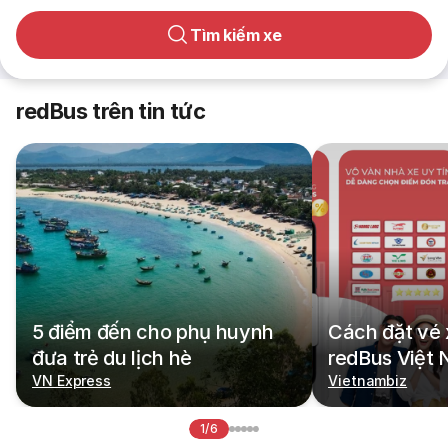
Tìm kiếm xe
redBus trên tin tức
5 điểm đến cho phụ huynh
Cách đặt vé 
đưa trẻ du lịch hè
redBus Việt
VN Express
Vietnambiz
1/6