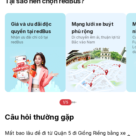
Tại sao nên chọn redBus?
Giá và ưu đãi độc
Mạng lưới xe buýt
M
quyền tại redBus
phủ rộng
n
Nhận ưu đãi chỉ có tại
Di chuyển êm ái, thuận lợi từ
Cá
redBus
Bắc vào Nam
F
L
d
1/5
Câu hỏi thường gặp
Mất bao lâu để đi từ Quận 5 đi Giồng Riềng bằng xe