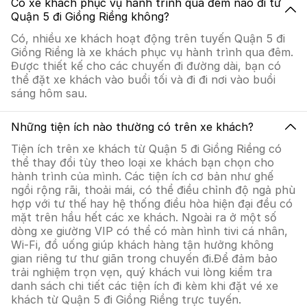
Có xe khách phục vụ hành trình qua đêm nào đi từ
Quận 5 đi Giồng Riềng không?
Có, nhiều xe khách hoạt động trên tuyến Quận 5 đi
Giồng Riềng là xe khách phục vụ hành trình qua đêm.
Được thiết kế cho các chuyến đi đường dài, bạn có
thể đặt xe khách vào buổi tối và đi đi nơi vào buổi
sáng hôm sau.
Những tiện ích nào thường có trên xe khách?
Tiện ích trên xe khách từ Quận 5 đi Giồng Riềng có
thể thay đổi tùy theo loại xe khách bạn chọn cho
hành trình của mình. Các tiện ích cơ bản như ghế
ngồi rộng rãi, thoải mái, có thể điều chỉnh độ ngả phù
hợp với tư thế hay hệ thống điều hòa hiện đại đều có
mặt trên hầu hết các xe khách. Ngoài ra ở một số
dòng xe giường VIP có thể có màn hình tivi cá nhân,
Wi-Fi, đồ uống giúp khách hàng tận hưởng không
gian riêng tư thư giãn trong chuyến đi.Để đảm bảo
trải nghiệm trọn vẹn, quý khách vui lòng kiểm tra
danh sách chi tiết các tiện ích đi kèm khi đặt vé xe
khách từ Quận 5 đi Giồng Riềng trực tuyến.