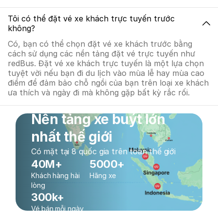
Tôi có thể đặt vé xe khách trực tuyến trước
không?
Có, bạn có thể chọn đặt vé xe khách trước bằng
cách sử dụng các nền tảng đặt vé trực tuyến như
redBus. Đặt vé xe khách trực tuyến là một lựa chọn
tuyệt vời nếu bạn đi du lịch vào mùa lễ hay mùa cao
điểm để đảm bảo chỗ ngồi của bạn trên loại xe khách
ưa thích và ngày đi mà không gặp bất kỳ rắc rối.
Nền tảng xe buýt lớn
nhất thế giới
Có mặt tại 8 quốc gia trên toàn thế giới
40M+
5000+
Khách hàng hài
Hãng xe
lòng
300k+
Vé bán mỗi ngày