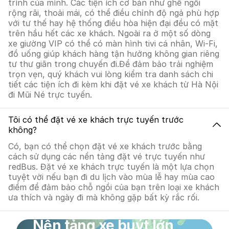
trình của mình. Các tiện ích cơ bản như ghế ngồi
rộng rãi, thoải mái, có thể điều chỉnh độ ngả phù hợp
với tư thế hay hệ thống điều hòa hiện đại đều có mặt
trên hầu hết các xe khách. Ngoài ra ở một số dòng
xe giường VIP có thể có màn hình tivi cá nhân, Wi-Fi,
đồ uống giúp khách hàng tận hưởng không gian riêng
tư thư giãn trong chuyến đi.Để đảm bảo trải nghiệm
trọn vẹn, quý khách vui lòng kiểm tra danh sách chi
tiết các tiện ích đi kèm khi đặt vé xe khách từ Hà Nội
đi Mũi Né trực tuyến.
Tôi có thể đặt vé xe khách trực tuyến trước
không?
Có, bạn có thể chọn đặt vé xe khách trước bằng
cách sử dụng các nền tảng đặt vé trực tuyến như
redBus. Đặt vé xe khách trực tuyến là một lựa chọn
tuyệt vời nếu bạn đi du lịch vào mùa lễ hay mùa cao
điểm để đảm bảo chỗ ngồi của bạn trên loại xe khách
ưa thích và ngày đi mà không gặp bất kỳ rắc rối.
Nền tảng xe buýt lớn