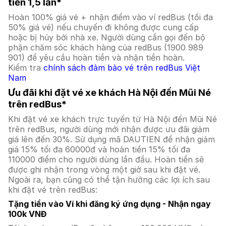
tiền 1,5 lần*
Hoàn 100% giá vé + nhận điểm vào ví redBus (tối đa
50% giá vé) nếu chuyến đi không được cung cấp
hoặc bị hủy bởi nhà xe. Người dùng cần gọi đến bộ
phận chăm sóc khách hàng của redBus (1900 989
901) để yêu cầu hoàn tiền và nhận tiền hoàn.
Kiểm tra
chính sách đảm bảo vé trên redBus Việt
Nam
Ưu đãi khi đặt vé xe khách Hà Nội đến Mũi Né
trên redBus*
Khi đặt vé xe khách trực tuyến từ Hà Nội đến Mũi Né
trên redBus, người dùng mới nhận được ưu đãi giảm
giá lên đến 30%. Sử dụng mã DAUTIEN để nhận giảm
giá 15% tối đa 60000đ và hoàn tiền 15% tối đa
110000 điểm cho người dùng lần đầu. Hoàn tiền sẽ
được ghi nhận trong vòng một giờ sau khi đặt vé.
Ngoài ra, bạn cũng có thể tận hưởng các lợi ích sau
khi đặt vé trên redBus:
Tặng tiền vào Ví khi đăng ký ứng dụng - Nhận ngay
100k VNĐ