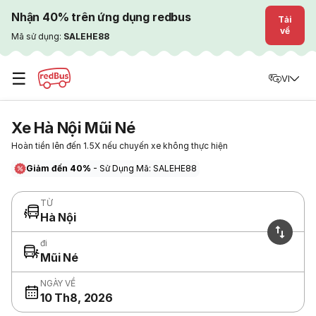
Nhận 40% trên ứng dụng redbus
Tải
về
Mã sử dụng:
SALEHE88
☰
VI
Xe Hà Nội Mũi Né
Hoàn tiền lên đến 1.5X nếu chuyến xe không thực hiện
Giảm đến 40%
- Sử Dụng Mã: SALEHE88
TỪ
Hà Nội
đi
Mũi Né
NGÀY VỀ
10 Th8, 2026