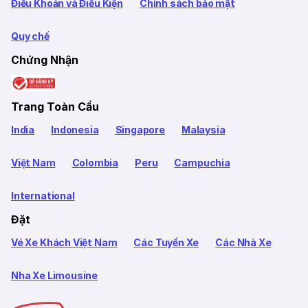
Điều Khoản và Điều Kiện
Chính sách bảo mật
Quy chế
Chứng Nhận
Trang Toàn Cầu
India
Indonesia
Singapore
Malaysia
Việt Nam
Colombia
Peru
Campuchia
International
Đặt
Vé Xe Khách Việt Nam
Các Tuyến Xe
Các Nhà Xe
Nha Xe Limousine