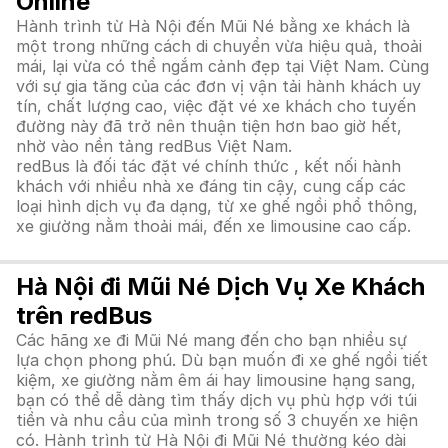
Online
Hành trình từ Hà Nội đến Mũi Né bằng xe khách là
một trong những cách di chuyển vừa hiệu quả, thoải
mái, lại vừa có thể ngắm cảnh đẹp tại Việt Nam. Cùng
với sự gia tăng của các đơn vị vận tải hành khách uy
tín, chất lượng cao, việc đặt vé xe khách cho tuyến
đường này đã trở nên thuận tiện hơn bao giờ hết,
nhờ vào nền tảng redBus Việt Nam.
redBus là đối tác đặt vé chính thức , kết nối hành
khách với nhiều nhà xe đáng tin cậy, cung cấp các
loại hình dịch vụ đa dạng, từ xe ghế ngồi phổ thông,
xe giường nằm thoải mái, đến xe limousine cao cấp.
Hà Nội đi Mũi Né Dịch Vụ Xe Khách
trên redBus
Các hãng xe đi Mũi Né mang đến cho bạn nhiều sự
lựa chọn phong phú. Dù bạn muốn đi xe ghế ngồi tiết
kiệm, xe giường nằm êm ái hay limousine hạng sang,
bạn có thể dễ dàng tìm thấy dịch vụ phù hợp với túi
tiền và nhu cầu của mình trong số 3 chuyến xe hiện
có. Hành trình từ Hà Nội đi Mũi Né thường kéo dài