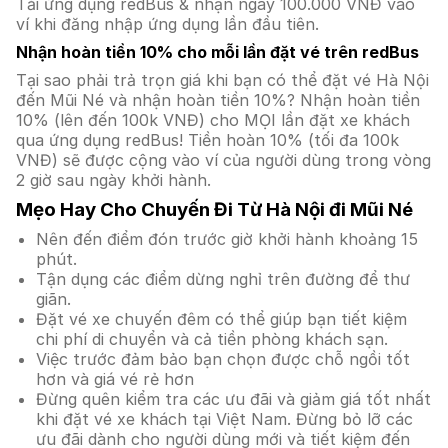
Tải ứng dụng redBus & nhận ngay 100.000 VNĐ vào
ví khi đăng nhập ứng dụng lần đầu tiên.
Nhận hoàn tiền 10% cho mỗi lần đặt vé trên redBus
Tại sao phải trả trọn giá khi bạn có thể đặt vé Hà Nội
đến Mũi Né và nhận hoàn tiền 10%? Nhận hoàn tiền
10% (lên đến 100k VNĐ) cho MỌI lần đặt xe khách
qua ứng dụng redBus! Tiền hoàn 10% (tối đa 100k
VNĐ) sẽ được cộng vào ví của người dùng trong vòng
2 giờ sau ngày khởi hành.
Mẹo Hay Cho Chuyến Đi Từ Hà Nội đi Mũi Né
Nên đến điểm đón trước giờ khởi hành khoảng 15
phút.
Tận dụng các điểm dừng nghỉ trên đường để thư
giãn.
Đặt vé xe chuyến đêm có thể giúp bạn tiết kiệm
chi phí di chuyển và cả tiền phòng khách sạn.
Việc trước đảm bảo bạn chọn được chỗ ngồi tốt
hơn và giá vé rẻ hơn
Đừng quên kiểm tra các ưu đãi và giảm giá tốt nhất
khi đặt vé xe khách tại Việt Nam. Đừng bỏ lỡ các
ưu đãi dành cho người dùng mới và tiết kiệm đến