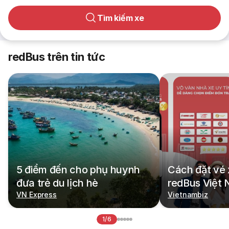
Tìm kiếm xe
redBus trên tin tức
5 điểm đến cho phụ huynh
Cách đặt vé 
đưa trẻ du lịch hè
redBus Việt
VN Express
Vietnambiz
1/6