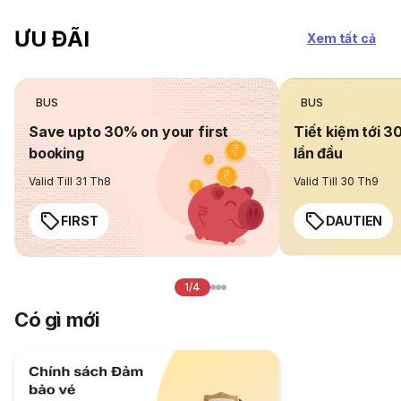
ƯU ĐÃI
Xem tất cả
BUS
BUS
Save upto 30% on your first
Tiết kiệm tới 3
booking
lần đầu
Valid Till 31 Th8
Valid Till 30 Th9
FIRST
DAUTIEN
1/4
Có gì mới