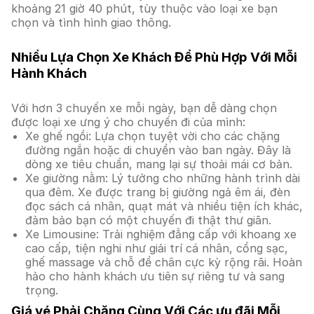
khoảng 21 giờ 40 phút, tùy thuộc vào loại xe bạn
chọn và tình hình giao thông.
Nhiều Lựa Chọn Xe Khách Để Phù Hợp Với Mỗi
Hành Khách
Với hơn 3 chuyến xe mỗi ngày, bạn dễ dàng chọn
được loại xe ưng ý cho chuyến đi của mình:
Xe ghế ngồi: Lựa chọn tuyệt vời cho các chặng
đường ngắn hoặc di chuyển vào ban ngày. Đây là
dòng xe tiêu chuẩn, mang lại sự thoải mái cơ bản.
Xe giường nằm: Lý tưởng cho những hành trình dài
qua đêm. Xe được trang bị giường ngả êm ái, đèn
đọc sách cá nhân, quạt mát và nhiều tiện ích khác,
đảm bảo bạn có một chuyến đi thật thư giãn.
Xe Limousine: Trải nghiệm đẳng cấp với khoang xe
cao cấp, tiện nghi như giải trí cá nhân, cổng sạc,
ghế massage và chỗ để chân cực kỳ rộng rãi. Hoàn
hảo cho hành khách ưu tiên sự riêng tư và sang
trọng.
Giá vé Phải Chăng Cùng Với Các ưu đãi Mỗi