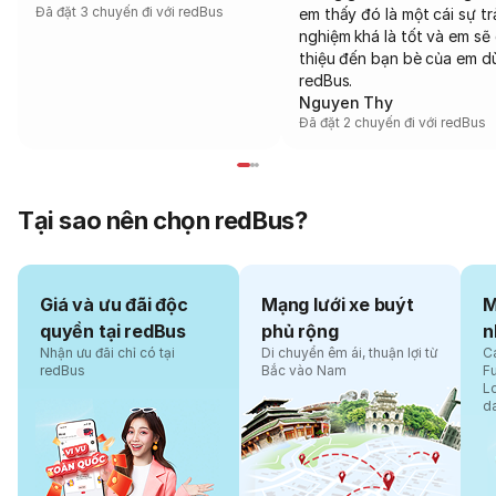
Đã đặt 3 chuyến đi với redBus
em thấy đó là một cái sự tr
nghiệm khá là tốt và em sẽ 
thiệu đến bạn bè của em d
redBus.
Nguyen Thy
Đã đặt 2 chuyến đi với redBus
Tại sao nên chọn redBus?
Giá và ưu đãi độc
Mạng lưới xe buýt
M
quyền tại redBus
phủ rộng
n
Nhận ưu đãi chỉ có tại
Di chuyển êm ái, thuận lợi từ
Cá
redBus
Bắc vào Nam
F
L
d