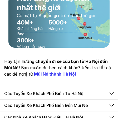
nhất thế giới
Có mặt tại 8 quốc gia trên toàn thế giới
40M+
5000+
Khách hàng hài
Hãng xe
lòng
300k+
Vé bán mỗi ngày
Hãy tận hưởng
chuyến đi xe của bạn từ Hà Nội đến
Mũi Né!
Bạn muốn đi theo cách khác? kiểm tra tất cả
các đề nghị từ
Mũi Né thành Hà Nội
Các Tuyến Xe Khách Phổ Biến Từ Hà Nội
Các Tuyến Xe Khách Phổ Biến Đến Mũi Né
Các Nhà Xe Khách Hàng Đầu Tại Hà Nội