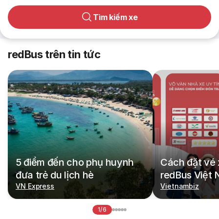
Tìm kiếm xe
redBus trên tin tức
5 điểm đến cho phụ huynh
Cách đặt vé 
đưa trẻ du lịch hè
redBus Việt
VN Express
Vietnambiz
1/6