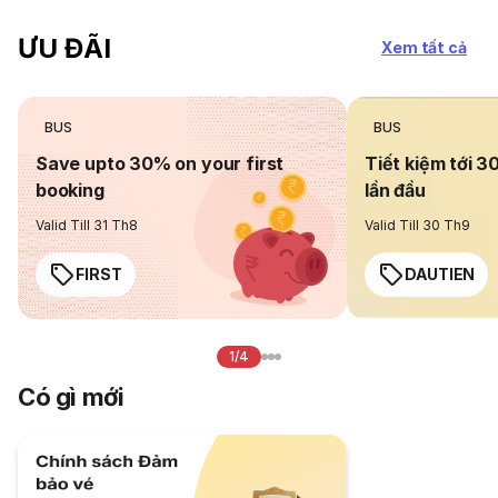
ƯU ĐÃI
Xem tất cả
BUS
BUS
Save upto 30% on your first
Tiết kiệm tới 3
booking
lần đầu
Valid Till 31 Th8
Valid Till 30 Th9
FIRST
DAUTIEN
1/4
Có gì mới