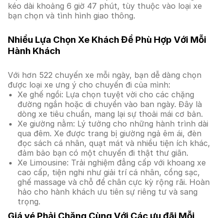
kéo dài khoảng 6 giờ 47 phút, tùy thuộc vào loại xe
bạn chọn và tình hình giao thông.
Nhiều Lựa Chọn Xe Khách Để Phù Hợp Với Mỗi
Hành Khách
Với hơn 522 chuyến xe mỗi ngày, bạn dễ dàng chọn
được loại xe ưng ý cho chuyến đi của mình:
Xe ghế ngồi: Lựa chọn tuyệt vời cho các chặng
đường ngắn hoặc di chuyển vào ban ngày. Đây là
dòng xe tiêu chuẩn, mang lại sự thoải mái cơ bản.
Xe giường nằm: Lý tưởng cho những hành trình dài
qua đêm. Xe được trang bị giường ngả êm ái, đèn
đọc sách cá nhân, quạt mát và nhiều tiện ích khác,
đảm bảo bạn có một chuyến đi thật thư giãn.
Xe Limousine: Trải nghiệm đẳng cấp với khoang xe
cao cấp, tiện nghi như giải trí cá nhân, cổng sạc,
ghế massage và chỗ để chân cực kỳ rộng rãi. Hoàn
hảo cho hành khách ưu tiên sự riêng tư và sang
trọng.
Giá vé Phải Chăng Cùng Với Các ưu đãi Mỗi