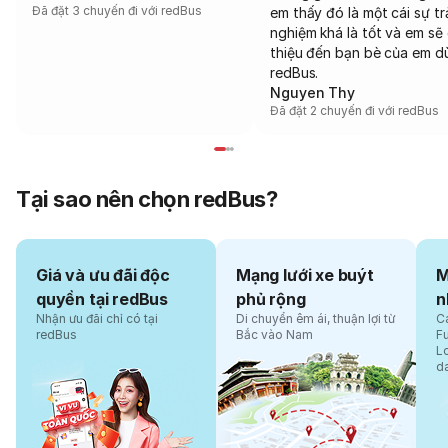
Đã đặt 3 chuyến đi với redBus
em thấy đó là một cái sự tr
nghiệm khá là tốt và em sẽ 
thiệu đến bạn bè của em d
redBus.
Nguyen Thy
Đã đặt 2 chuyến đi với redBus
Tại sao nên chọn redBus?
Giá và ưu đãi độc
Mạng lưới xe buýt
M
quyền tại redBus
phủ rộng
n
Nhận ưu đãi chỉ có tại
Di chuyển êm ái, thuận lợi từ
Cá
redBus
Bắc vào Nam
F
L
d