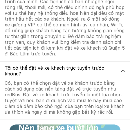
trình của mình. Các tiện ích cơ bản như ghế ngồi
rộng rãi, thoải mái, có thể điều chỉnh độ ngả phù hợp
với tư thế hay hệ thống điều hòa hiện đại đều có mặt
trên hầu hết các xe khách. Ngoài ra ở một số dòng
xe giường VIP có thể có màn hình tivi cá nhân, Wi-Fi,
đồ uống giúp khách hàng tận hưởng không gian riêng
tư thư giãn trong chuyến đi.Để đảm bảo trải nghiệm
trọn vẹn, quý khách vui lòng kiểm tra danh sách chi
tiết các tiện ích đi kèm khi đặt vé xe khách từ Quận 5
đi Bảo Lâm trực tuyến.
Tôi có thể đặt vé xe khách trực tuyến trước
không?
Có, bạn có thể chọn đặt vé xe khách trước bằng
cách sử dụng các nền tảng đặt vé trực tuyến như
redBus. Đặt vé xe khách trực tuyến là một lựa chọn
tuyệt vời nếu bạn đi du lịch vào mùa lễ hay mùa cao
điểm để đảm bảo chỗ ngồi của bạn trên loại xe khách
ưa thích và ngày đi mà không gặp bất kỳ rắc rối.
Nền tảng xe buýt lớn