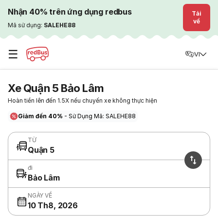
Nhận 40% trên ứng dụng redbus
Tải
về
Mã sử dụng:
SALEHE88
☰
VI
Xe Quận 5 Bảo Lâm
Hoàn tiền lên đến 1.5X nếu chuyến xe không thực hiện
Giảm đến 40%
- Sử Dụng Mã: SALEHE88
TỪ
Quận 5
đi
Bảo Lâm
NGÀY VỀ
10 Th8, 2026