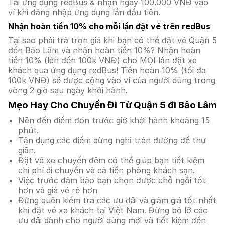
Tải ứng dụng redBus & nhận ngay 100.000 VNĐ vào
ví khi đăng nhập ứng dụng lần đầu tiên.
Nhận hoàn tiền 10% cho mỗi lần đặt vé trên redBus
Tại sao phải trả trọn giá khi bạn có thể đặt vé Quận 5
đến Bảo Lâm và nhận hoàn tiền 10%? Nhận hoàn
tiền 10% (lên đến 100k VNĐ) cho MỌI lần đặt xe
khách qua ứng dụng redBus! Tiền hoàn 10% (tối đa
100k VNĐ) sẽ được cộng vào ví của người dùng trong
vòng 2 giờ sau ngày khởi hành.
Mẹo Hay Cho Chuyến Đi Từ Quận 5 đi Bảo Lâm
Nên đến điểm đón trước giờ khởi hành khoảng 15
phút.
Tận dụng các điểm dừng nghỉ trên đường để thư
giãn.
Đặt vé xe chuyến đêm có thể giúp bạn tiết kiệm
chi phí di chuyển và cả tiền phòng khách sạn.
Việc trước đảm bảo bạn chọn được chỗ ngồi tốt
hơn và giá vé rẻ hơn
Đừng quên kiểm tra các ưu đãi và giảm giá tốt nhất
khi đặt vé xe khách tại Việt Nam. Đừng bỏ lỡ các
ưu đãi dành cho người dùng mới và tiết kiệm đến