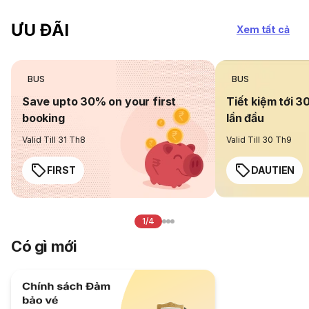
ƯU ĐÃI
Xem tất cả
BUS
BUS
Save upto 30% on your first
Tiết kiệm tới 3
booking
lần đầu
Valid Till 31 Th8
Valid Till 30 Th9
FIRST
DAUTIEN
1/4
Có gì mới