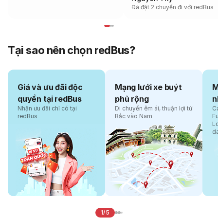
Đã đặt 2 chuyến đi với redBus
Tại sao nên chọn redBus?
Giá và ưu đãi độc
Mạng lưới xe buýt
M
quyền tại redBus
phủ rộng
n
Nhận ưu đãi chỉ có tại
Di chuyển êm ái, thuận lợi từ
Cá
redBus
Bắc vào Nam
F
L
d
1/5