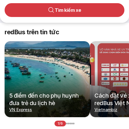
Tìm kiếm xe
redBus trên tin tức
5 điểm đến cho phụ huynh
Cách đặt vé 
đưa trẻ du lịch hè
redBus Việt
VN Express
Vietnambiz
1/6