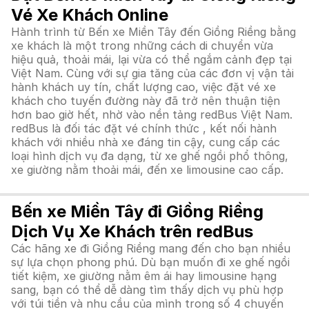
Vé Xe Khách Online
Hành trình từ Bến xe Miền Tây đến Giồng Riềng bằng
xe khách là một trong những cách di chuyển vừa
hiệu quả, thoải mái, lại vừa có thể ngắm cảnh đẹp tại
Việt Nam. Cùng với sự gia tăng của các đơn vị vận tải
hành khách uy tín, chất lượng cao, việc đặt vé xe
khách cho tuyến đường này đã trở nên thuận tiện
hơn bao giờ hết, nhờ vào nền tảng redBus Việt Nam.
redBus là đối tác đặt vé chính thức , kết nối hành
khách với nhiều nhà xe đáng tin cậy, cung cấp các
loại hình dịch vụ đa dạng, từ xe ghế ngồi phổ thông,
xe giường nằm thoải mái, đến xe limousine cao cấp.
Bến xe Miền Tây đi Giồng Riềng
Dịch Vụ Xe Khách trên redBus
Các hãng xe đi Giồng Riềng mang đến cho bạn nhiều
sự lựa chọn phong phú. Dù bạn muốn đi xe ghế ngồi
tiết kiệm, xe giường nằm êm ái hay limousine hạng
sang, bạn có thể dễ dàng tìm thấy dịch vụ phù hợp
với túi tiền và nhu cầu của mình trong số 4 chuyến