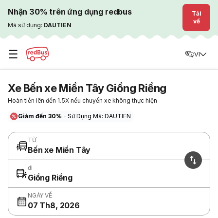
Nhận 30% trên ứng dụng redbus
Tải
về
Mã sử dụng:
DAUTIEN
☰
VI
Xe Bến xe Miền Tây Giồng Riềng
Hoàn tiền lên đến 1.5X nếu chuyến xe không thực hiện
Giảm đến 30%
- Sử Dụng Mã: DAUTIEN
TỪ
Bến xe Miền Tây
đi
Giồng Riềng
NGÀY VỀ
07 Th8, 2026