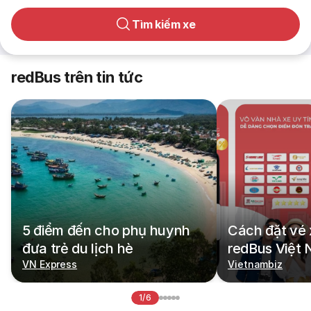
Tìm kiếm xe
redBus trên tin tức
5 điểm đến cho phụ huynh
Cách đặt vé 
đưa trẻ du lịch hè
redBus Việt
VN Express
Vietnambiz
1/6