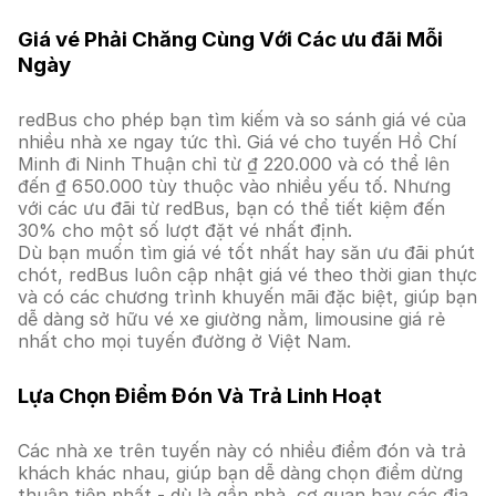
Giá vé Phải Chăng Cùng Với Các ưu đãi Mỗi
Ngày
redBus cho phép bạn tìm kiếm và so sánh giá vé của
nhiều nhà xe ngay tức thì. Giá vé cho tuyến Hồ Chí
Minh đi Ninh Thuận chỉ từ ₫ 220.000 và có thể lên
đến ₫ 650.000 tùy thuộc vào nhiều yếu tố. Nhưng
với các ưu đãi từ redBus, bạn có thể tiết kiệm đến
30% cho một số lượt đặt vé nhất định.
Dù bạn muốn tìm giá vé tốt nhất hay săn ưu đãi phút
chót, redBus luôn cập nhật giá vé theo thời gian thực
và có các chương trình khuyến mãi đặc biệt, giúp bạn
dễ dàng sở hữu vé xe giường nằm, limousine giá rẻ
nhất cho mọi tuyến đường ở Việt Nam.
Lựa Chọn Điểm Đón Và Trả Linh Hoạt
Các nhà xe trên tuyến này có nhiều điểm đón và trả
khách khác nhau, giúp bạn dễ dàng chọn điểm dừng
thuận tiện nhất - dù là gần nhà, cơ quan hay các địa