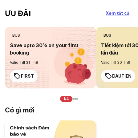
ƯU ĐÃI
Xem tất cả
BUS
BUS
Save upto 30% on your first
Tiết kiệm tới 3
booking
lần đầu
Valid Till 31 Th8
Valid Till 30 Th9
FIRST
DAUTIEN
1/4
Có gì mới