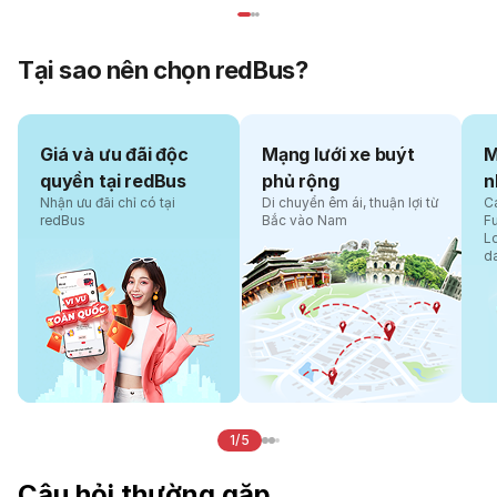
Tại sao nên chọn redBus?
Giá và ưu đãi độc
Mạng lưới xe buýt
M
quyền tại redBus
phủ rộng
n
Nhận ưu đãi chỉ có tại
Di chuyển êm ái, thuận lợi từ
Cá
redBus
Bắc vào Nam
F
L
d
1/5
Câu hỏi thường gặp