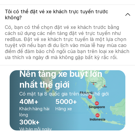
Tôi có thể đặt vé xe khách trực tuyến trước
không?
Có, bạn có thể chọn đặt vé xe khách trước bằng
cách sử dụng các nền tảng đặt vé trực tuyến như
redBus. Đặt vé xe khách trực tuyến là một lựa chọn
tuyệt vời nếu bạn đi du lịch vào mùa lễ hay mùa cao
điểm để đảm bảo chỗ ngồi của bạn trên loại xe khách
ưa thích và ngày đi mà không gặp bất kỳ rắc rối.
Nền tảng xe buýt lớn
nhất thế giới
Có mặt tại 8 quốc gia trên toàn thế giới
40M+
5000+
Khách hàng hài
Hãng xe
lòng
300k+
Vé bán mỗi ngày