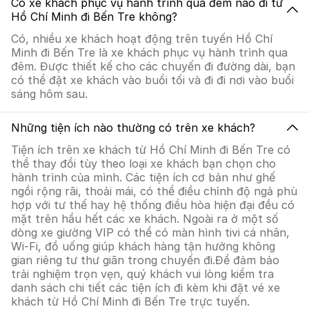
Có xe khách phục vụ hành trình qua đêm nào đi từ
Hồ Chí Minh đi Bến Tre không?
Có, nhiều xe khách hoạt động trên tuyến Hồ Chí
Minh đi Bến Tre là xe khách phục vụ hành trình qua
đêm. Được thiết kế cho các chuyến đi đường dài, bạn
có thể đặt xe khách vào buổi tối và đi đi nơi vào buổi
sáng hôm sau.
Những tiện ích nào thường có trên xe khách?
Tiện ích trên xe khách từ Hồ Chí Minh đi Bến Tre có
thể thay đổi tùy theo loại xe khách bạn chọn cho
hành trình của mình. Các tiện ích cơ bản như ghế
ngồi rộng rãi, thoải mái, có thể điều chỉnh độ ngả phù
hợp với tư thế hay hệ thống điều hòa hiện đại đều có
mặt trên hầu hết các xe khách. Ngoài ra ở một số
dòng xe giường VIP có thể có màn hình tivi cá nhân,
Wi-Fi, đồ uống giúp khách hàng tận hưởng không
gian riêng tư thư giãn trong chuyến đi.Để đảm bảo
trải nghiệm trọn vẹn, quý khách vui lòng kiểm tra
danh sách chi tiết các tiện ích đi kèm khi đặt vé xe
khách từ Hồ Chí Minh đi Bến Tre trực tuyến.