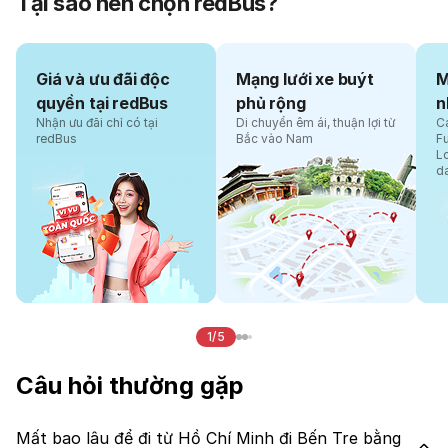
Tại sao nên chọn redBus?
Giá và ưu đãi độc
Mạng lưới xe buýt
M
quyền tại redBus
phủ rộng
n
Nhận ưu đãi chỉ có tại
Di chuyển êm ái, thuận lợi từ
Cá
redBus
Bắc vào Nam
F
L
d
1/5
Câu hỏi thường gặp
Mất bao lâu để đi từ Hồ Chí Minh đi Bến Tre bằng