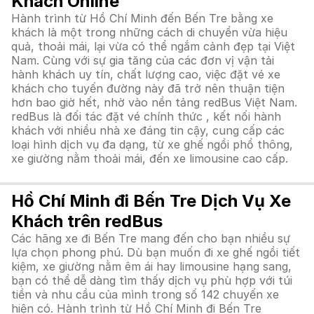
Khách Online
Hành trình từ Hồ Chí Minh đến Bến Tre bằng xe
khách là một trong những cách di chuyển vừa hiệu
quả, thoải mái, lại vừa có thể ngắm cảnh đẹp tại Việt
Nam. Cùng với sự gia tăng của các đơn vị vận tải
hành khách uy tín, chất lượng cao, việc đặt vé xe
khách cho tuyến đường này đã trở nên thuận tiện
hơn bao giờ hết, nhờ vào nền tảng redBus Việt Nam.
redBus là đối tác đặt vé chính thức , kết nối hành
khách với nhiều nhà xe đáng tin cậy, cung cấp các
loại hình dịch vụ đa dạng, từ xe ghế ngồi phổ thông,
xe giường nằm thoải mái, đến xe limousine cao cấp.
Hồ Chí Minh đi Bến Tre Dịch Vụ Xe
Khách trên redBus
Các hãng xe đi Bến Tre mang đến cho bạn nhiều sự
lựa chọn phong phú. Dù bạn muốn đi xe ghế ngồi tiết
kiệm, xe giường nằm êm ái hay limousine hạng sang,
bạn có thể dễ dàng tìm thấy dịch vụ phù hợp với túi
tiền và nhu cầu của mình trong số 142 chuyến xe
hiện có. Hành trình từ Hồ Chí Minh đi Bến Tre