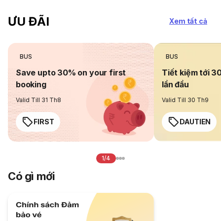
ƯU ĐÃI
Xem tất cả
BUS
BUS
Save upto 30% on your first
Tiết kiệm tới 3
booking
lần đầu
Valid Till 31 Th8
Valid Till 30 Th9
FIRST
DAUTIEN
1/4
Có gì mới