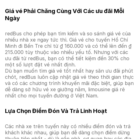
Giá vé Phải Chăng Cùng Với Các ưu đãi Mỗi
Ngày
redBus cho phép bạn tìm kiếm và so sánh giá vé của
nhiều nhà xe ngay tức thì. Giá vé cho tuyến Hồ Chí
Minh đi Bến Tre chỉ từ ₫ 160.000 và có thể lên đến ₫
215.000 tùy thuộc vào nhiều yếu tố. Nhưng với các
ưu đãi từ redBus, bạn có thể tiết kiệm đến 30% cho
một số lượt đặt vé nhất định.
Dù bạn muốn tìm giá vé tốt nhất hay săn ưu đãi phút
chót, redBus luôn cập nhật giá vé theo thời gian thực
và có các chương trình khuyến mãi đặc biệt, giúp bạn
dễ dàng sở hữu vé xe giường nằm, limousine giá rẻ
nhất cho mọi tuyến đường ở Việt Nam.
Lựa Chọn Điểm Đón Và Trả Linh Hoạt
Các nhà xe trên tuyến này có nhiều điểm đón và trả
khách khác nhau, giúp bạn dễ dàng chọn điểm dừng
thuận tiện nhất - dù là gần nhà, cơ quan hay các địa