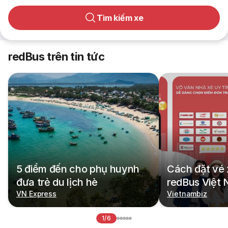
Tìm kiếm xe
redBus trên tin tức
5 điểm đến cho phụ huynh
Cách đặt vé 
đưa trẻ du lịch hè
redBus Việt
VN Express
Vietnambiz
1/6