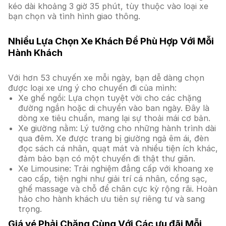
kéo dài khoảng 3 giờ 35 phút, tùy thuộc vào loại xe
bạn chọn và tình hình giao thông.
Nhiều Lựa Chọn Xe Khách Để Phù Hợp Với Mỗi
Hành Khách
Với hơn 53 chuyến xe mỗi ngày, bạn dễ dàng chọn
được loại xe ưng ý cho chuyến đi của mình:
Xe ghế ngồi: Lựa chọn tuyệt vời cho các chặng
đường ngắn hoặc di chuyển vào ban ngày. Đây là
dòng xe tiêu chuẩn, mang lại sự thoải mái cơ bản.
Xe giường nằm: Lý tưởng cho những hành trình dài
qua đêm. Xe được trang bị giường ngả êm ái, đèn
đọc sách cá nhân, quạt mát và nhiều tiện ích khác,
đảm bảo bạn có một chuyến đi thật thư giãn.
Xe Limousine: Trải nghiệm đẳng cấp với khoang xe
cao cấp, tiện nghi như giải trí cá nhân, cổng sạc,
ghế massage và chỗ để chân cực kỳ rộng rãi. Hoàn
hảo cho hành khách ưu tiên sự riêng tư và sang
trọng.
Giá vé Phải Chăng Cùng Với Các ưu đãi Mỗi