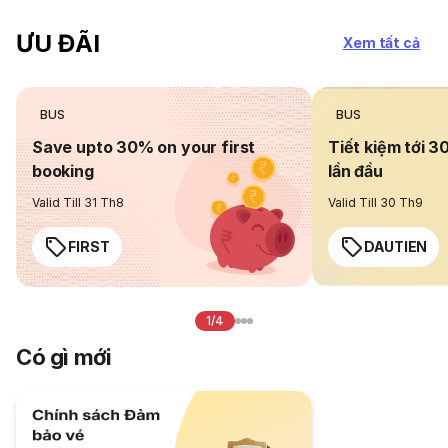
ƯU ĐÃI
Xem tất cả
BUS
BUS
Save upto 30% on your first
Tiết kiệm tới 3
booking
lần đầu
Valid Till 31 Th8
Valid Till 30 Th9
FIRST
DAUTIEN
1/4
Có gì mới