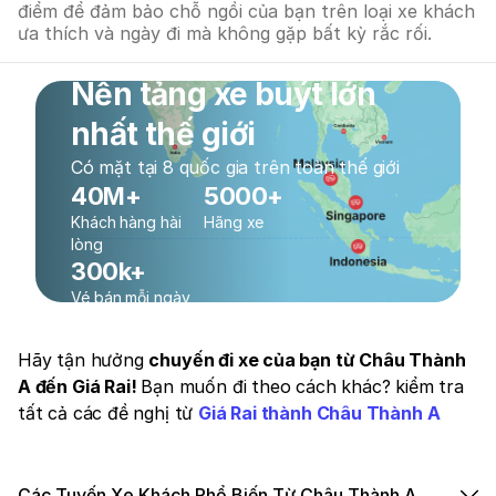
điểm để đảm bảo chỗ ngồi của bạn trên loại xe khách
ưa thích và ngày đi mà không gặp bất kỳ rắc rối.
Nền tảng xe buýt lớn
nhất thế giới
Có mặt tại 8 quốc gia trên toàn thế giới
40M+
5000+
Khách hàng hài
Hãng xe
lòng
300k+
Vé bán mỗi ngày
Hãy tận hưởng
chuyến đi xe của bạn từ Châu Thành
A đến Giá Rai!
Bạn muốn đi theo cách khác? kiểm tra
tất cả các đề nghị từ
Giá Rai thành Châu Thành A
Các Tuyến Xe Khách Phổ Biến Từ Châu Thành A