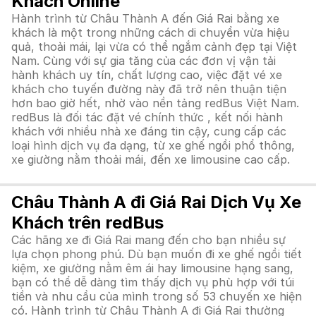
Khách Online
Hành trình từ Châu Thành A đến Giá Rai bằng xe
khách là một trong những cách di chuyển vừa hiệu
quả, thoải mái, lại vừa có thể ngắm cảnh đẹp tại Việt
Nam. Cùng với sự gia tăng của các đơn vị vận tải
hành khách uy tín, chất lượng cao, việc đặt vé xe
khách cho tuyến đường này đã trở nên thuận tiện
hơn bao giờ hết, nhờ vào nền tảng redBus Việt Nam.
redBus là đối tác đặt vé chính thức , kết nối hành
khách với nhiều nhà xe đáng tin cậy, cung cấp các
loại hình dịch vụ đa dạng, từ xe ghế ngồi phổ thông,
xe giường nằm thoải mái, đến xe limousine cao cấp.
Châu Thành A đi Giá Rai Dịch Vụ Xe
Khách trên redBus
Các hãng xe đi Giá Rai mang đến cho bạn nhiều sự
lựa chọn phong phú. Dù bạn muốn đi xe ghế ngồi tiết
kiệm, xe giường nằm êm ái hay limousine hạng sang,
bạn có thể dễ dàng tìm thấy dịch vụ phù hợp với túi
tiền và nhu cầu của mình trong số 53 chuyến xe hiện
có. Hành trình từ Châu Thành A đi Giá Rai thường