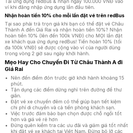
Tải ứng dụng redBus & nhận ngay 100.000 VNĐ vào
ví khi đăng nhập ứng dụng lần đầu tiên.
Nhận hoàn tiền 10% cho mỗi lần đặt vé trên redBus
Tại sao phải trả trọn giá khi bạn có thể đặt vé Châu
Thành A đến Giá Rai và nhận hoàn tiền 10%? Nhận
hoàn tiền 10% (lên đến 100k VNĐ) cho MỌI lần đặt
xe khách qua ứng dụng redBus! Tiền hoàn 10% (tối
đa 100k VNĐ) sẽ được cộng vào ví của người dùng
trong vòng 2 giờ sau ngày khởi hành.
Mẹo Hay Cho Chuyến Đi Từ Châu Thành A đi
Giá Rai
Nên đến điểm đón trước giờ khởi hành khoảng 15
phút.
Tận dụng các điểm dừng nghỉ trên đường để thư
giãn.
Đặt vé xe chuyến đêm có thể giúp bạn tiết kiệm
chi phí di chuyển và cả tiền phòng khách sạn.
Việc trước đảm bảo bạn chọn được chỗ ngồi tốt
hơn và giá vé rẻ hơn
Đừng quên kiểm tra các ưu đãi và giảm giá tốt nhất
khi đặt vé xe khách tại Việt Nam. Đừng bỏ lỡ các