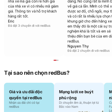
nhà xe mà giá còn rẻ hơn giá
dàng. Nó cũng rất là minh 
của nhà xe vì có nhiều mã giảm
về giá cả lẫn. Mình có thể 
giá. Thông tin và hỗ trợ khách
được sơ đồ, chỗ ngồi, mọi 
hàng rất tốt.
và có rất là nhiều lựa chọn 
Eric
khung giờ cho đến hãng xe
Đã đặt 3 chuyến đi với redBus
em thấy đó là một cái sự tr
nghiệm khá là tốt và em sẽ 
thiệu đến bạn bè của em d
redBus.
Nguyen Thy
Đã đặt 2 chuyến đi với redBus
Tại sao nên chọn redBus?
Giá và ưu đãi độc
Mạng lưới xe buýt
M
quyền tại redBus
phủ rộng
n
Nhận ưu đãi chỉ có tại
Di chuyển êm ái, thuận lợi từ
Cá
redBus
Bắc vào Nam
F
L