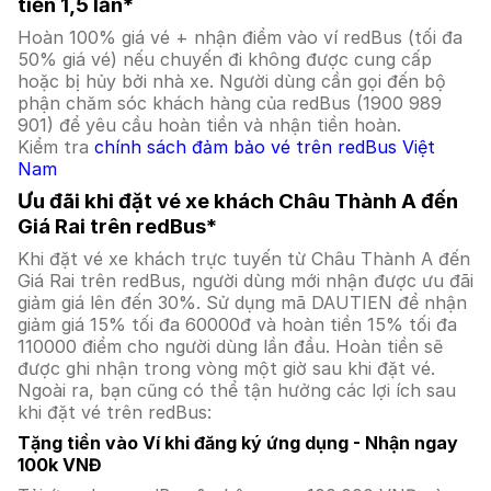
tiền 1,5 lần*
Hoàn 100% giá vé + nhận điểm vào ví redBus (tối đa
50% giá vé) nếu chuyến đi không được cung cấp
hoặc bị hủy bởi nhà xe. Người dùng cần gọi đến bộ
phận chăm sóc khách hàng của redBus (1900 989
901) để yêu cầu hoàn tiền và nhận tiền hoàn.
Kiểm tra
chính sách đảm bảo vé trên redBus Việt
Nam
Ưu đãi khi đặt vé xe khách Châu Thành A đến
Giá Rai trên redBus*
Khi đặt vé xe khách trực tuyến từ Châu Thành A đến
Giá Rai trên redBus, người dùng mới nhận được ưu đãi
giảm giá lên đến 30%. Sử dụng mã DAUTIEN để nhận
giảm giá 15% tối đa 60000đ và hoàn tiền 15% tối đa
110000 điểm cho người dùng lần đầu. Hoàn tiền sẽ
được ghi nhận trong vòng một giờ sau khi đặt vé.
Ngoài ra, bạn cũng có thể tận hưởng các lợi ích sau
khi đặt vé trên redBus:
Tặng tiền vào Ví khi đăng ký ứng dụng - Nhận ngay
100k VNĐ