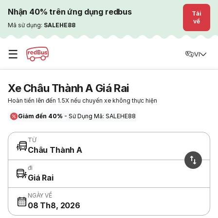
Nhận 40% trên ứng dụng redbus
Tải
về
Mã sử dụng:
SALEHE88
☰
VI
Xe Châu Thành A Giá Rai
Hoàn tiền lên đến 1.5X nếu chuyến xe không thực hiện
Giảm đến 40%
- Sử Dụng Mã: SALEHE88
TỪ
Châu Thành A
đi
Giá Rai
NGÀY VỀ
08 Th8, 2026