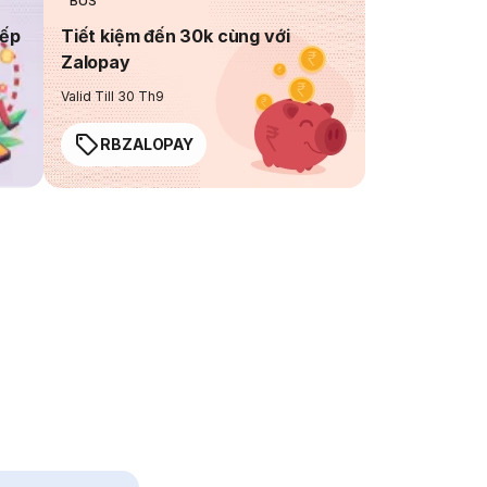
BUS
iếp
Tiết kiệm đến 30k cùng với
Zalopay
Valid Till 30 Th9
RBZALOPAY