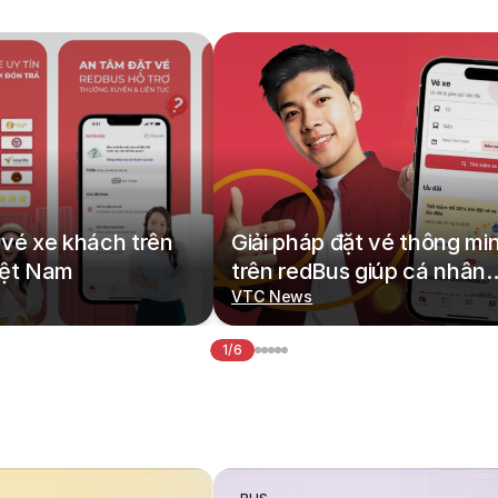
vé xe khách trên
Giải pháp đặt vé thông mi
iệt Nam
trên redBus giúp cá nhân
hoá hành trình di chuyển
VTC News
1/6