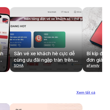
nh
Săn vé xe khách hè cực dễ
Bí kíp đặt
cùng ưu đãi ngập tràn trên
đơn giản,
redBus
SOHA
cả gia đìn
aFamily
Xem tất cả