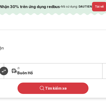
Nhận 30% trên ứng dụng redbus
·
Mã sử dụng:
DAUTIEN
Tải về
ện
đi
Buôn Hồ
Tìm kiếm xe