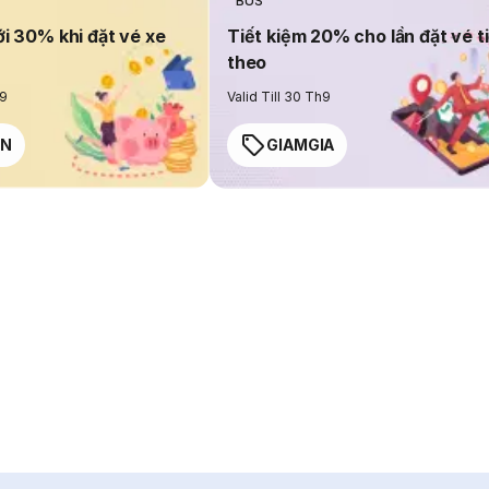
BUS
ới 30% khi đặt vé xe
Tiết kiệm 20% cho lần đặt vé t
theo
h9
Valid Till 30 Th9
EN
GIAMGIA