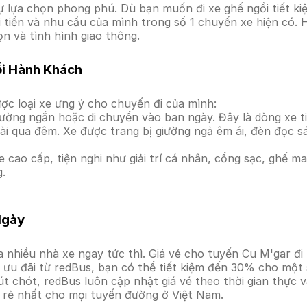
lựa chọn phong phú. Dù bạn muốn đi xe ghế ngồi tiết kiệ
i tiền và nhu cầu của mình trong số 1 chuyến xe hiện có.
ọn và tình hình giao thông.
ỗi Hành Khách
ợc loại xe ưng ý cho chuyến đi của mình:
ường ngắn hoặc di chuyển vào ban ngày. Đây là dòng xe ti
i qua đêm. Xe được trang bị giường ngả êm ái, đèn đọc s
 cao cấp, tiện nghi như giải trí cá nhân, cổng sạc, ghế 
g.
Ngày
 nhiều nhà xe ngay tức thì. Giá vé cho tuyến Cu M'gar đi
ưu đãi từ redBus, bạn có thể tiết kiệm đến 30% cho một s
t chót, redBus luôn cập nhật giá vé theo thời gian thực v
á rẻ nhất cho mọi tuyến đường ở Việt Nam.