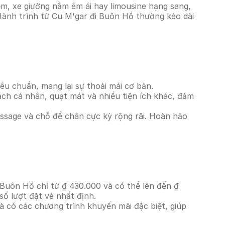
m, xe giường nằm êm ái hay limousine hạng sang,
 Hành trình từ Cu M'gar đi Buôn Hồ thường kéo dài
êu chuẩn, mang lại sự thoải mái cơ bản.
ách cá nhân, quạt mát và nhiều tiện ích khác, đảm
massage và chỗ để chân cực kỳ rộng rãi. Hoàn hảo
 Buôn Hồ chỉ từ ₫ 430.000 và có thể lên đến ₫
ố lượt đặt vé nhất định.
à có các chương trình khuyến mãi đặc biệt, giúp