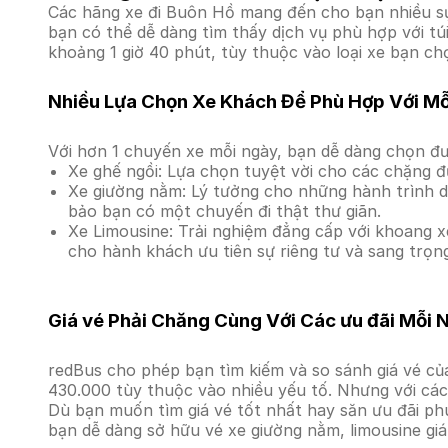
Các hãng xe đi Buôn Hồ mang đến cho bạn nhiều sự 
bạn có thể dễ dàng tìm thấy dịch vụ phù hợp với tú
khoảng 1 giờ 40 phút, tùy thuộc vào loại xe bạn ch
Nhiều Lựa Chọn Xe Khách Để Phù Hợp Với M
Với hơn 1 chuyến xe mỗi ngày, bạn dễ dàng chọn đư
Xe ghế ngồi: Lựa chọn tuyệt vời cho các chặng đ
Xe giường nằm: Lý tưởng cho những hành trình dà
bảo bạn có một chuyến đi thật thư giãn.
Xe Limousine: Trải nghiệm đẳng cấp với khoang xe
cho hành khách ưu tiên sự riêng tư và sang trọn
Giá vé Phải Chăng Cùng Với Các ưu đãi Mỗi 
redBus cho phép bạn tìm kiếm và so sánh giá vé của
430.000 tùy thuộc vào nhiều yếu tố. Nhưng với các 
Dù bạn muốn tìm giá vé tốt nhất hay săn ưu đãi phú
bạn dễ dàng sở hữu vé xe giường nằm, limousine gi