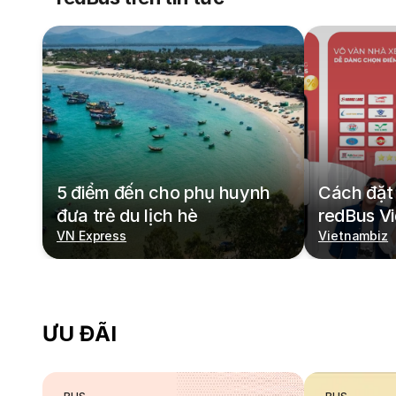
5 điểm đến cho phụ huynh
Cách đặt 
đưa trẻ du lịch hè
redBus V
VN Express
Vietnambiz
ƯU ĐÃI