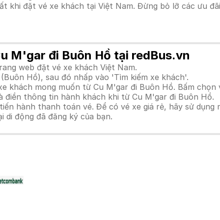
hất khi đặt vé xe khách tại Việt Nam. Đừng bỏ lỡ các ưu đ
Cu M'gar đi Buôn Hồ tại redBus.vn
trang web đặt vé xe khách Việt Nam.
 (Buôn Hồ), sau đó nhấp vào 'Tìm kiếm xe khách'.
h xe khách mong muốn từ Cu M'gar đi Buôn Hồ. Bấm chọn v
à điền thông tin hành khách khi từ Cu M'gar đi Buôn Hồ.
n hành thanh toán vé. Để có vé xe giá rẻ, hãy sử dụng mã
ại di động đã đăng ký của bạn.