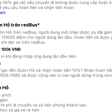
a 50% giá vé) nếu chuyến đi không được cung cấp hoặc bị
 yêu cầu hoàn tiền và nhận tiền hoàn.
Nam
ôn Hồ trên redBus*
uôn Hồ trên redBus, người dùng mới nhận được ưu đãi gi
a 110000 điểm cho người dùng lần đầu. Hoàn tiền sẽ được 
 khi đặt vé trên redBus:
y 100k VNĐ
í khi đăng nhập ứng dụng lần đầu tiên.
s
u M'gar đến Buôn Hồ và nhận hoàn tiền 10%? Nhận hoàn ti
100k VNĐ) sẽ được cộng vào ví của người dùng trong vòng
n Hồ
 phút.
giãn.
hi phí di chuyển và cả tiền phòng khách sạn.
hơn và giá vé rẻ hơn