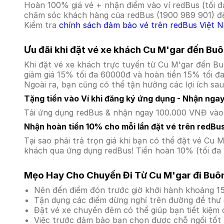
Hoàn 100% giá vé + nhận điểm vào ví redBus (tối đ
chăm sóc khách hàng của redBus (1900 989 901) để
Kiểm tra
chính sách đảm bảo vé trên redBus Việt 
Ưu đãi khi đặt vé xe khách Cu M'gar đến Bu
Khi đặt vé xe khách trực tuyến từ Cu M'gar đến B
giảm giá 15% tối đa 60000đ và hoàn tiền 15% tối đ
Ngoài ra, bạn cũng có thể tận hưởng các lợi ích sau
Tặng tiền vào Ví khi đăng ký ứng dụng - Nhận nga
Tải ứng dụng redBus & nhận ngay 100.000 VNĐ vào v
Nhận hoàn tiền 10% cho mỗi lần đặt vé trên redBu
Tại sao phải trả trọn giá khi bạn có thể đặt vé C
khách qua ứng dụng redBus! Tiền hoàn 10% (tối đa 
Mẹo Hay Cho Chuyến Đi Từ Cu M'gar đi Buô
Nên đến điểm đón trước giờ khởi hành khoảng 15
Tận dụng các điểm dừng nghỉ trên đường để thư 
Đặt vé xe chuyến đêm có thể giúp bạn tiết kiệm c
Việc trước đảm bảo bạn chọn được chỗ ngồi tốt 