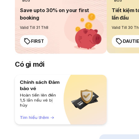
BUS
BUS
Save upto 30% on your first
Tiết kiệm t
booking
lần đầu
Valid Till 31 Th8
Valid Till 30 T
FIRST
DAUTI
Có gì mới