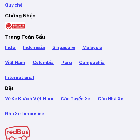
Quy chế
Chứng Nhận
Trang Toàn Cầu
India
Indonesia
Singapore
Malaysia
Việt Nam
Colombia
Peru
Campuchia
International
Đặt
Vé Xe Khách Việt Nam
Các Tuyến Xe
Các Nhà Xe
Nha Xe Limousine