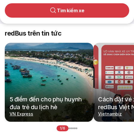
Tìm kiếm xe
redBus trên tin tức
5 điểm đến cho phụ huynh
Cách đặt vé 
đưa trẻ du lịch hè
redBus Việt
VN Express
Vietnambiz
1/6