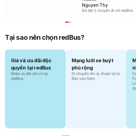
Nguyen Thy
Đã đặt 2 chuyến đi với redBus
Tại sao nên chọn redBus?
Giá và ưu đãi độc
Mạng lưới xe buýt
M
quyền tại redBus
phủ rộng
n
Nhận ưu đãi chỉ có tại
Di chuyển êm ái, thuận lợi từ
Cá
redBus
Bắc vào Nam
F
L
d