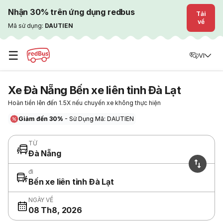
Nhận 30% trên ứng dụng redbus
Tải
về
Mã sử dụng:
DAUTIEN
☰
VI
Xe Đà Nẵng Bến xe liên tỉnh Đà Lạt
Hoàn tiền lên đến 1.5X nếu chuyến xe không thực hiện
Giảm đến 30%
- Sử Dụng Mã: DAUTIEN
TỪ
Đà Nẵng
đi
Bến xe liên tỉnh Đà Lạt
NGÀY VỀ
08 Th8, 2026