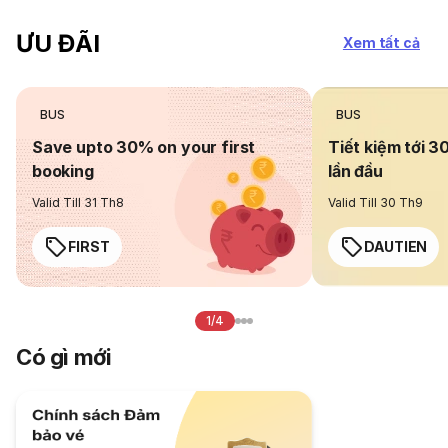
ƯU ĐÃI
Xem tất cả
BUS
BUS
Save upto 30% on your first
Tiết kiệm tới 3
booking
lần đầu
Valid Till 31 Th8
Valid Till 30 Th9
FIRST
DAUTIEN
1/4
Có gì mới