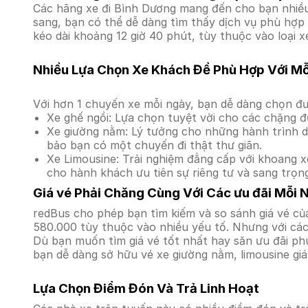
Các hãng xe đi Bình Dương mang đến cho bạn nhiều 
sang, bạn có thể dễ dàng tìm thấy dịch vụ phù hợp 
kéo dài khoảng 12 giờ 40 phút, tùy thuộc vào loại x
Nhiều Lựa Chọn Xe Khách Để Phù Hợp Với M
Với hơn 1 chuyến xe mỗi ngày, bạn dễ dàng chọn đư
Xe ghế ngồi: Lựa chọn tuyệt vời cho các chặng đ
Xe giường nằm: Lý tưởng cho những hành trình dà
bảo bạn có một chuyến đi thật thư giãn.
Xe Limousine: Trải nghiệm đẳng cấp với khoang xe
cho hành khách ưu tiên sự riêng tư và sang trọn
Giá vé Phải Chăng Cùng Với Các ưu đãi Mỗi 
redBus cho phép bạn tìm kiếm và so sánh giá vé của
580.000 tùy thuộc vào nhiều yếu tố. Nhưng với các 
Dù bạn muốn tìm giá vé tốt nhất hay săn ưu đãi phú
bạn dễ dàng sở hữu vé xe giường nằm, limousine gi
Lựa Chọn Điểm Đón Và Trả Linh Hoạt