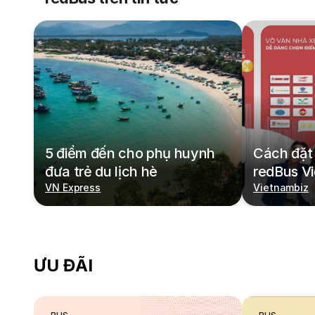
5 điểm đến cho phụ huynh
Cách đặt 
đưa trẻ du lịch hè
redBus V
VN Express
Vietnambiz
ƯU ĐÃI