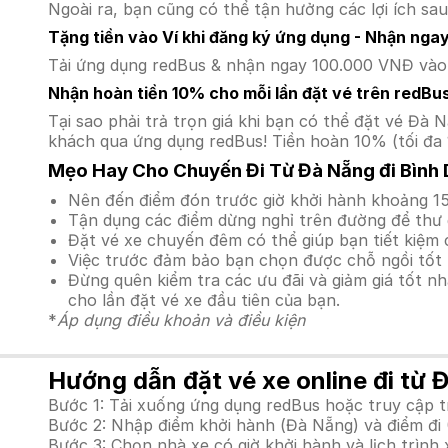
Ngoài ra, bạn cũng có thể tận hưởng các lợi ích sau
Tặng tiền vào Ví khi đăng ký ứng dụng - Nhận nga
Tải ứng dụng redBus & nhận ngay 100.000 VNĐ vào v
Nhận hoàn tiền 10% cho mỗi lần đặt vé trên redBu
Tại sao phải trả trọn giá khi bạn có thể đặt vé Đ
khách qua ứng dụng redBus! Tiền hoàn 10% (tối đa 
Mẹo Hay Cho Chuyến Đi Từ Đà Nẵng đi Bình
Nên đến điểm đón trước giờ khởi hành khoảng 15
Tận dụng các điểm dừng nghỉ trên đường để thư 
Đặt vé xe chuyến đêm có thể giúp bạn tiết kiệm c
Việc trước đảm bảo bạn chọn được chỗ ngồi tốt 
Đừng quên kiểm tra các ưu đãi và giảm giá tốt n
cho lần đặt vé xe đầu tiên của bạn.
*
Áp dụng điều khoản và điều kiện
Hướng dẫn đặt vé xe online đi từ 
Bước 1: Tải xuống ứng dụng redBus hoặc truy cập 
Bước 2: Nhập điểm khởi hành (Đà Nẵng) và điểm đi 
Bước 3: Chọn nhà xe có giờ khởi hành và lịch trìn