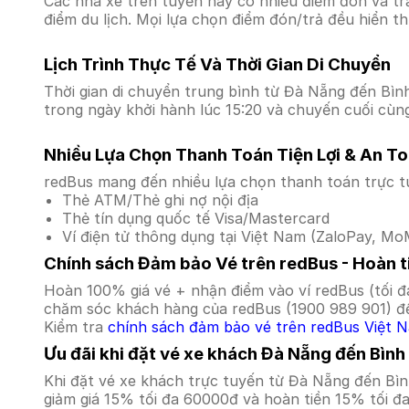
Các nhà xe trên tuyến này có nhiều điểm đón và tr
điểm du lịch. Mọi lựa chọn điểm đón/trả đều hiển t
Lịch Trình Thực Tế Và Thời Gian Di Chuyển
Thời gian di chuyển trung bình từ Đà Nẵng đến Bình 
trong ngày khởi hành lúc 15:20 và chuyến cuối cùng
Nhiều Lựa Chọn Thanh Toán Tiện Lợi & An T
redBus mang đến nhiều lựa chọn thanh toán trực t
Thẻ ATM/Thẻ ghi nợ nội địa
Thẻ tín dụng quốc tế Visa/Mastercard
Ví điện tử thông dụng tại Việt Nam (ZaloPay, MoM
Chính sách Đảm bảo Vé trên redBus - Hoàn ti
Hoàn 100% giá vé + nhận điểm vào ví redBus (tối đ
chăm sóc khách hàng của redBus (1900 989 901) để
Kiểm tra
chính sách đảm bảo vé trên redBus Việt 
Ưu đãi khi đặt vé xe khách Đà Nẵng đến Bìn
Khi đặt vé xe khách trực tuyến từ Đà Nẵng đến Bì
giảm giá 15% tối đa 60000đ và hoàn tiền 15% tối đ