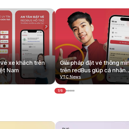
vé xe khách trên
Giải pháp đặt vé thông mi
iệt Nam
trên redBus giúp cá nhân
hoá hành trình di chuyển
VTC News
1/6