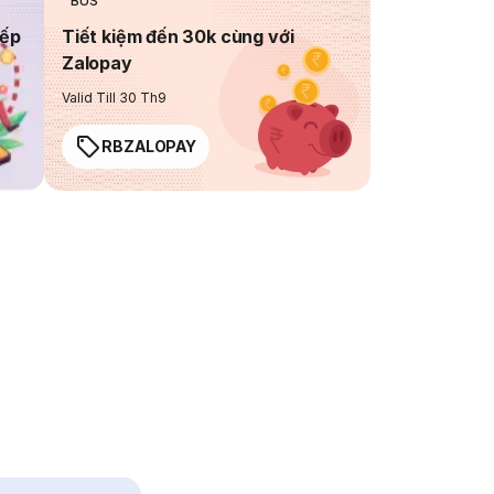
BUS
iếp
Tiết kiệm đến 30k cùng với
Zalopay
Valid Till 30 Th9
RBZALOPAY