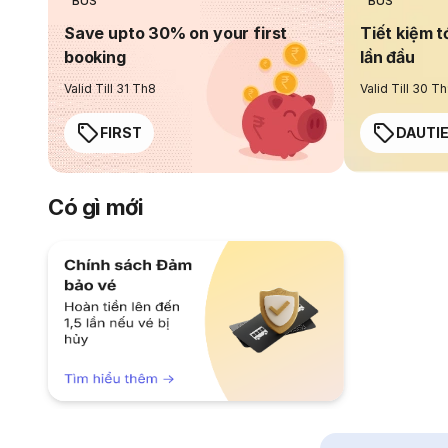
BUS
BUS
Save upto 30% on your first
Tiết kiệm t
booking
lần đầu
Valid Till 31 Th8
Valid Till 30 T
FIRST
DAUTI
Có gì mới