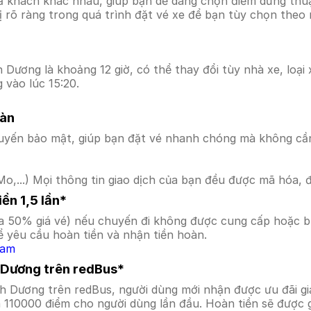
ả khách khác nhau, giúp bạn dễ dàng chọn điểm dừng thuận
hị rõ ràng trong quá trình đặt vé xe để bạn tùy chọn theo
Dương là khoảng 12 giờ, có thể thay đổi tùy nhà xe, loại 
 vào lúc 15:20.
oàn
uyến bảo mật, giúp bạn đặt vé nhanh chóng mà không cầ
o,...) Mọi thông tin giao dịch của bạn đều được mã hóa, 
ền 1,5 lần*
a 50% giá vé) nếu chuyến đi không được cung cấp hoặc bị
 yêu cầu hoàn tiền và nhận tiền hoàn.
Nam
h Dương trên redBus*
nh Dương trên redBus, người dùng mới nhận được ưu đãi 
a 110000 điểm cho người dùng lần đầu. Hoàn tiền sẽ được 