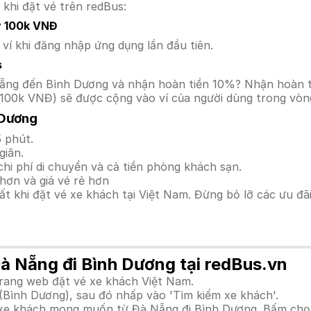
 khi đặt vé trên redBus:
y 100k VNĐ
í khi đăng nhập ứng dụng lần đầu tiên.
s
à Nẵng đến Bình Dương và nhận hoàn tiền 10%? Nhận hoàn 
100k VNĐ) sẽ được cộng vào ví của người dùng trong vòng
 Dương
 phút.
giãn.
hi phí di chuyển và cả tiền phòng khách sạn.
hơn và giá vé rẻ hơn
hất khi đặt vé xe khách tại Việt Nam. Đừng bỏ lỡ các ưu đ
Đà Nẵng đi Bình Dương tại redBus.vn
trang web đặt vé xe khách Việt Nam.
(Bình Dương), sau đó nhấp vào 'Tìm kiếm xe khách'.
h xe khách mong muốn từ Đà Nẵng đi Bình Dương. Bấm chọn