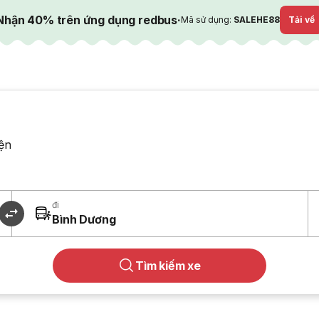
Nhận 40% trên ứng dụng redbus
·
Mã sử dụng:
SALEHE88
Tải về
ện
đi
Bình Dương
Tìm kiếm xe