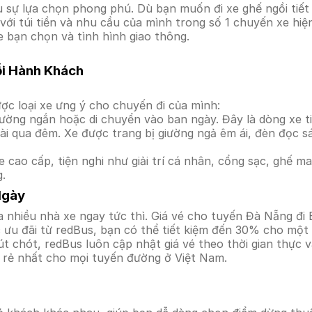
sự lựa chọn phong phú. Dù bạn muốn đi xe ghế ngồi tiết 
với túi tiền và nhu cầu của mình trong số 1 chuyến xe hi
e bạn chọn và tình hình giao thông.
ỗi Hành Khách
ợc loại xe ưng ý cho chuyến đi của mình:
ường ngắn hoặc di chuyển vào ban ngày. Đây là dòng xe ti
i qua đêm. Xe được trang bị giường ngả êm ái, đèn đọc s
 cao cấp, tiện nghi như giải trí cá nhân, cổng sạc, ghế 
g.
Ngày
 nhiều nhà xe ngay tức thì. Giá vé cho tuyến Đà Nẵng đi 
ưu đãi từ redBus, bạn có thể tiết kiệm đến 30% cho một s
t chót, redBus luôn cập nhật giá vé theo thời gian thực v
á rẻ nhất cho mọi tuyến đường ở Việt Nam.