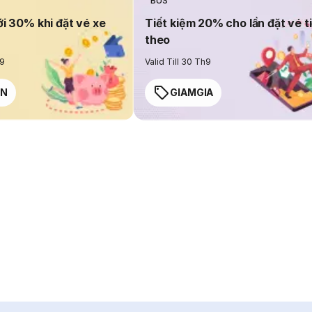
BUS
ới 30% khi đặt vé xe
Tiết kiệm 20% cho lần đặt vé t
theo
h9
Valid Till 30 Th9
EN
GIAMGIA