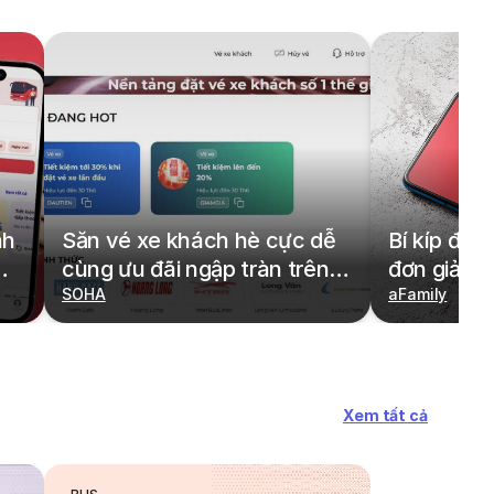
nh
Săn vé xe khách hè cực dễ
Bí kíp đặt
cùng ưu đãi ngập tràn trên
đơn giản,
redBus
SOHA
cả gia đìn
aFamily
Xem tất cả