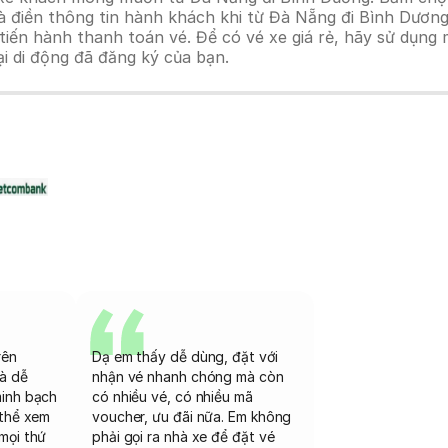
à điền thông tin hành khách khi từ Đà Nẵng đi Bình Dương
n hành thanh toán vé. Để có vé xe giá rẻ, hãy sử dụng mã
ại di động đã đăng ký của bạn.
rên
Dạ em thấy dễ dùng, đặt với
và dễ
nhận vé nhanh chóng mà còn
minh bạch
có nhiều vé, có nhiều mã
 thể xem
voucher, ưu đãi nữa. Em không
mọi thứ
phải gọi ra nhà xe để đặt vé