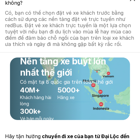
không?
Có, bạn có thể chọn đặt vé xe khách trước bằng
cách sử dụng các nền tảng đặt vé trực tuyến như
redBus. Đặt vé xe khách trực tuyến là một lựa chọn
tuyệt vời nếu bạn đi du lịch vào mùa lễ hay mùa cao
điểm để đảm bảo chỗ ngồi của bạn trên loại xe khách
ưa thích và ngày đi mà không gặp bất kỳ rắc rối.
Nền tảng xe buýt lớn
nhất thế giới
Có mặt tại 8 quốc gia trên toàn thế giới
40M+
5000+
Khách hàng hài
Hãng xe
lòng
300k+
Vé bán mỗi ngày
Hãy tận hưởng
chuyến đi xe của bạn từ Đại Lộc đến