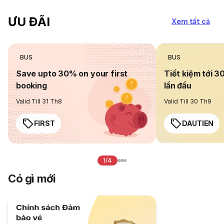
ƯU ĐÃI
Xem tất cả
BUS
BUS
Save upto 30% on your first
Tiết kiệm tới 3
booking
lần đầu
Valid Till 31 Th8
Valid Till 30 Th9
FIRST
DAUTIEN
1/4
Có gì mới