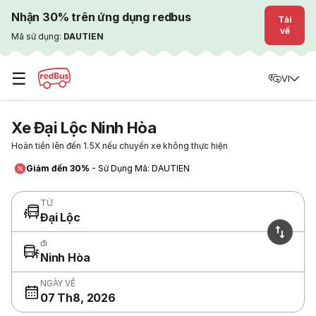
Nhận 30% trên ứng dụng redbus
Tải
về
Mã sử dụng:
DAUTIEN
☰
VI
Xe Đại Lộc Ninh Hòa
Hoàn tiền lên đến 1.5X nếu chuyến xe không thực hiện
Giảm đến 30%
- Sử Dụng Mã: DAUTIEN
TỪ
Đại Lộc
đi
Ninh Hòa
NGÀY VỀ
07 Th8, 2026