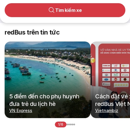
Tìm kiếm xe
redBus trên tin tức
5 điểm đến cho phụ huynh
Cách đặt vé 
đưa trẻ du lịch hè
redBus Việt
VN Express
Vietnambiz
1/6