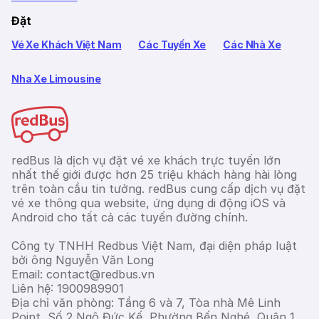
Đặt
Vé Xe Khách Việt Nam
Các Tuyến Xe
Các Nhà Xe
Nha Xe Limousine
redBus là dịch vụ đặt vé xe khách trực tuyến lớn
nhất thế giới được hơn 25 triệu khách hàng hài lòng
trên toàn cầu tin tưởng. redBus cung cấp dịch vụ đặt
vé xe thông qua website, ứng dụng di động iOS và
Android cho tất cả các tuyến đường chính.
Công ty TNHH Redbus Việt Nam, đại diện pháp luật
bởi ông Nguyễn Văn Long
Email: contact@redbus.vn
Liên hệ: 1900989901
Địa chỉ văn phòng: Tầng 6 và 7, Tòa nhà Mê Linh
Point, Số 2 Ngô Đức Kế, Phường Bến Nghé, Quận 1,