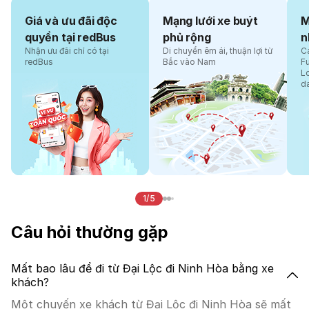
Giá và ưu đãi độc
Mạng lưới xe buýt
M
quyền tại redBus
phủ rộng
n
Nhận ưu đãi chỉ có tại
Di chuyển êm ái, thuận lợi từ
Cá
redBus
Bắc vào Nam
F
L
d
1/5
Câu hỏi thường gặp
Mất bao lâu để đi từ Đại Lộc đi Ninh Hòa bằng xe
khách?
Một chuyến xe khách từ Đại Lộc đi Ninh Hòa sẽ mất