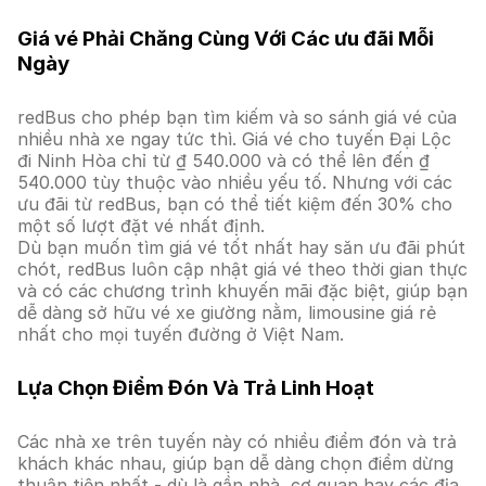
Giá vé Phải Chăng Cùng Với Các ưu đãi Mỗi
Ngày
redBus cho phép bạn tìm kiếm và so sánh giá vé của
nhiều nhà xe ngay tức thì. Giá vé cho tuyến Đại Lộc
đi Ninh Hòa chỉ từ ₫ 540.000 và có thể lên đến ₫
540.000 tùy thuộc vào nhiều yếu tố. Nhưng với các
ưu đãi từ redBus, bạn có thể tiết kiệm đến 30% cho
một số lượt đặt vé nhất định.
Dù bạn muốn tìm giá vé tốt nhất hay săn ưu đãi phút
chót, redBus luôn cập nhật giá vé theo thời gian thực
và có các chương trình khuyến mãi đặc biệt, giúp bạn
dễ dàng sở hữu vé xe giường nằm, limousine giá rẻ
nhất cho mọi tuyến đường ở Việt Nam.
Lựa Chọn Điểm Đón Và Trả Linh Hoạt
Các nhà xe trên tuyến này có nhiều điểm đón và trả
khách khác nhau, giúp bạn dễ dàng chọn điểm dừng
thuận tiện nhất - dù là gần nhà, cơ quan hay các địa