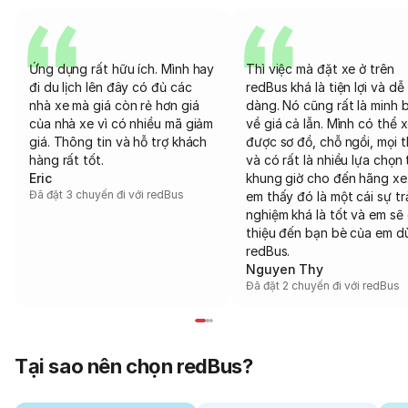
Ứng dụng rất hữu ích. Mình hay
Thì việc mà đặt xe ở trên
đi du lịch lên đây có đủ các
redBus khá là tiện lợi và dễ
nhà xe mà giá còn rẻ hơn giá
dàng. Nó cũng rất là minh 
của nhà xe vì có nhiều mã giảm
về giá cả lẫn. Mình có thể 
giá. Thông tin và hỗ trợ khách
được sơ đồ, chỗ ngồi, mọi 
hàng rất tốt.
và có rất là nhiều lựa chọn 
Eric
khung giờ cho đến hãng xe
Đã đặt 3 chuyến đi với redBus
em thấy đó là một cái sự tr
nghiệm khá là tốt và em sẽ 
thiệu đến bạn bè của em d
redBus.
Nguyen Thy
Đã đặt 2 chuyến đi với redBus
Tại sao nên chọn redBus?