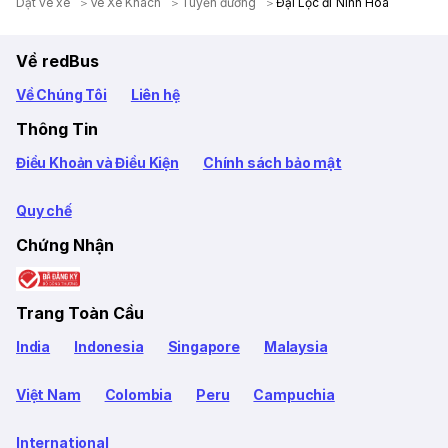
Dặt vé xe
Ve Xe Khach
Tuyến đường
Đại Lộc đi Ninh Hòa
Về redBus
Về Chúng Tôi
Liên hệ
Thông Tin
Điều Khoản và Điều Kiện
Chính sách bảo mật
Quy chế
Chứng Nhận
Trang Toàn Cầu
India
Indonesia
Singapore
Malaysia
Việt Nam
Colombia
Peru
Campuchia
International