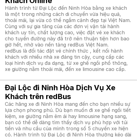
Khách Online
Hành trình từ Đại Lộc đến Ninh Hòa bằng xe khách
là một trong những cách di chuyển vừa hiệu quả,
thoải mái, lại vừa có thể ngắm cảnh đẹp tại Việt Nam.
Cùng với sự gia tăng của các đơn vị vận tải hành
khách uy tín, chất lượng cao, việc đặt vé xe khách
cho tuyến đường này đã trở nên thuận tiện hơn bao
giờ hết, nhờ vào nền tảng redBus Việt Nam.
redBus là đối tác đặt vé chính thức , kết nối hành
khách với nhiều nhà xe đáng tin cậy, cung cấp các
loại hình dịch vụ đa dạng, từ xe ghế ngồi phổ thông,
xe giường nằm thoải mái, đến xe limousine cao cấp.
Đại Lộc đi Ninh Hòa Dịch Vụ Xe
Khách trên redBus
Các hãng xe đi Ninh Hòa mang đến cho bạn nhiều sự
lựa chọn phong phú. Dù bạn muốn đi xe ghế ngồi tiết
kiệm, xe giường nằm êm ái hay limousine hạng sang,
bạn có thể dễ dàng tìm thấy dịch vụ phù hợp với túi
tiền và nhu cầu của mình trong số 5 chuyến xe hiện
có. Hành trình từ Đại Lộc đi Ninh Hòa thường kéo dài