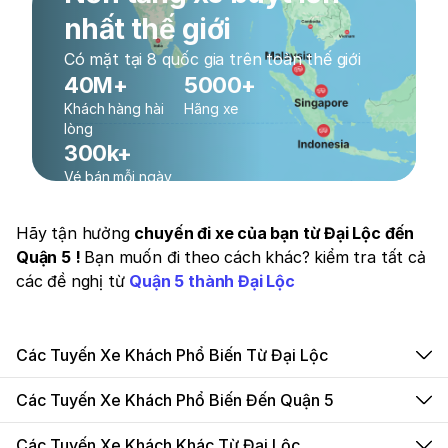
nhất thế giới
Có mặt tại 8 quốc gia trên toàn thế giới
40M+
5000+
Khách hàng hài
Hãng xe
lòng
300k+
Vé bán mỗi ngày
Hãy tận hưởng
chuyến đi xe của bạn từ Đại Lộc đến
Quận 5 !
Bạn muốn đi theo cách khác? kiểm tra tất cả
các đề nghị từ
Quận 5 thành Đại Lộc
Các Tuyến Xe Khách Phổ Biến Từ Đại Lộc
Các Tuyến Xe Khách Phổ Biến Đến Quận 5
Các Tuyến Xe Khách Khác Từ Đại Lộc