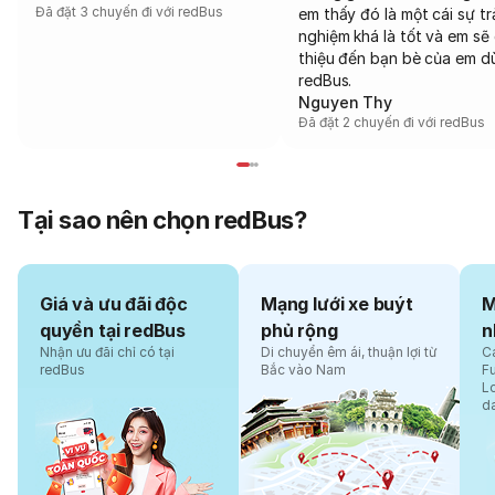
Đã đặt 3 chuyến đi với redBus
em thấy đó là một cái sự tr
nghiệm khá là tốt và em sẽ 
thiệu đến bạn bè của em d
redBus.
Nguyen Thy
Đã đặt 2 chuyến đi với redBus
Tại sao nên chọn redBus?
Giá và ưu đãi độc
Mạng lưới xe buýt
M
quyền tại redBus
phủ rộng
n
Nhận ưu đãi chỉ có tại
Di chuyển êm ái, thuận lợi từ
Cá
redBus
Bắc vào Nam
F
L
d