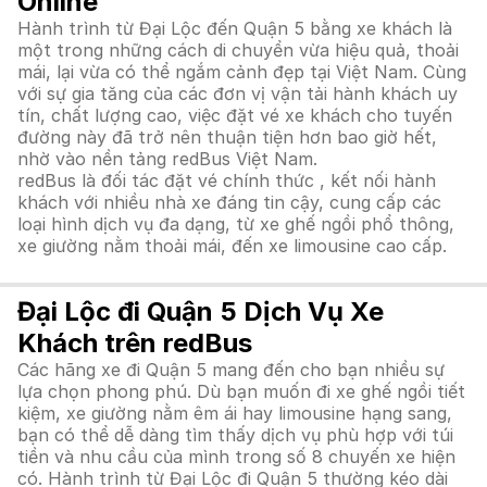
Online
Hành trình từ Đại Lộc đến Quận 5 bằng xe khách là
một trong những cách di chuyển vừa hiệu quả, thoải
mái, lại vừa có thể ngắm cảnh đẹp tại Việt Nam. Cùng
với sự gia tăng của các đơn vị vận tải hành khách uy
tín, chất lượng cao, việc đặt vé xe khách cho tuyến
đường này đã trở nên thuận tiện hơn bao giờ hết,
nhờ vào nền tảng redBus Việt Nam.
redBus là đối tác đặt vé chính thức , kết nối hành
khách với nhiều nhà xe đáng tin cậy, cung cấp các
loại hình dịch vụ đa dạng, từ xe ghế ngồi phổ thông,
xe giường nằm thoải mái, đến xe limousine cao cấp.
Đại Lộc đi Quận 5 Dịch Vụ Xe
Khách trên redBus
Các hãng xe đi Quận 5 mang đến cho bạn nhiều sự
lựa chọn phong phú. Dù bạn muốn đi xe ghế ngồi tiết
kiệm, xe giường nằm êm ái hay limousine hạng sang,
bạn có thể dễ dàng tìm thấy dịch vụ phù hợp với túi
tiền và nhu cầu của mình trong số 8 chuyến xe hiện
có. Hành trình từ Đại Lộc đi Quận 5 thường kéo dài