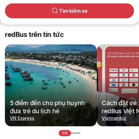
Tìm kiếm xe
redBus trên tin tức
5 điểm đến cho phụ huynh
Cách đặt vé 
đưa trẻ du lịch hè
redBus Việt
VN Express
Vietnambiz
1/6