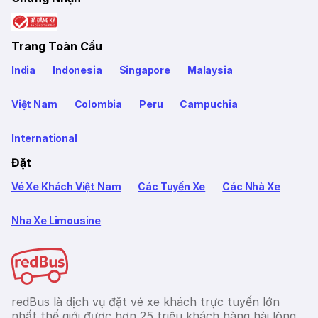
Trang Toàn Cầu
India
Indonesia
Singapore
Malaysia
Việt Nam
Colombia
Peru
Campuchia
International
Đặt
Vé Xe Khách Việt Nam
Các Tuyến Xe
Các Nhà Xe
Nha Xe Limousine
redBus là dịch vụ đặt vé xe khách trực tuyến lớn
nhất thế giới được hơn 25 triệu khách hàng hài lòng