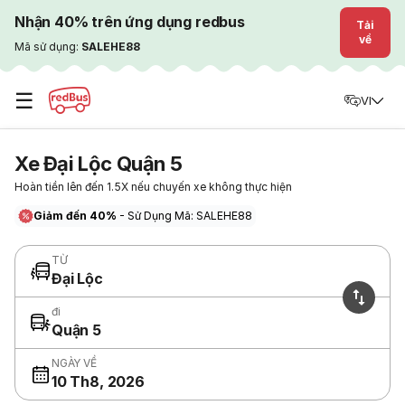
Nhận 40% trên ứng dụng redbus
Tải
về
Mã sử dụng:
SALEHE88
☰
VI
Xe Đại Lộc Quận 5
Hoàn tiền lên đến 1.5X nếu chuyến xe không thực hiện
Giảm đến 40%
- Sử Dụng Mã: SALEHE88
TỪ
Đại Lộc
đi
Quận 5
NGÀY VỀ
10 Th8, 2026