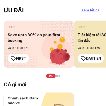
ƯU ĐÃI
Xem tất cả
BUS
BUS
Save upto 30% on your first
Tiết kiệm tới 3
booking
lần đầu
Valid Till 31 Th8
Valid Till 30 Th9
FIRST
DAUTIEN
1/4
Có gì mới