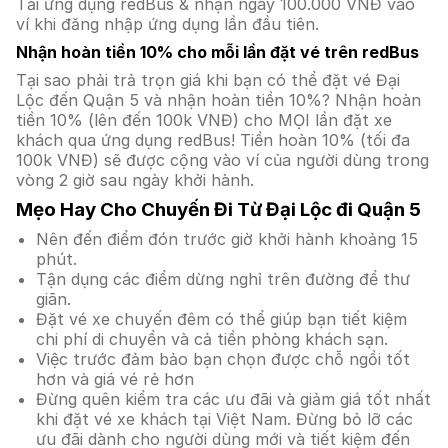
Tải ứng dụng redBus & nhận ngay 100.000 VNĐ vào
ví khi đăng nhập ứng dụng lần đầu tiên.
Nhận hoàn tiền 10% cho mỗi lần đặt vé trên redBus
Tại sao phải trả trọn giá khi bạn có thể đặt vé Đại
Lộc đến Quận 5 và nhận hoàn tiền 10%? Nhận hoàn
tiền 10% (lên đến 100k VNĐ) cho MỌI lần đặt xe
khách qua ứng dụng redBus! Tiền hoàn 10% (tối đa
100k VNĐ) sẽ được cộng vào ví của người dùng trong
vòng 2 giờ sau ngày khởi hành.
Mẹo Hay Cho Chuyến Đi Từ Đại Lộc đi Quận 5
Nên đến điểm đón trước giờ khởi hành khoảng 15
phút.
Tận dụng các điểm dừng nghỉ trên đường để thư
giãn.
Đặt vé xe chuyến đêm có thể giúp bạn tiết kiệm
chi phí di chuyển và cả tiền phòng khách sạn.
Việc trước đảm bảo bạn chọn được chỗ ngồi tốt
hơn và giá vé rẻ hơn
Đừng quên kiểm tra các ưu đãi và giảm giá tốt nhất
khi đặt vé xe khách tại Việt Nam. Đừng bỏ lỡ các
ưu đãi dành cho người dùng mới và tiết kiệm đến