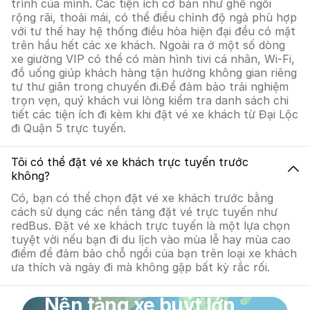
trình của mình. Các tiện ích cơ bản như ghế ngồi
rộng rãi, thoải mái, có thể điều chỉnh độ ngả phù hợp
với tư thế hay hệ thống điều hòa hiện đại đều có mặt
trên hầu hết các xe khách. Ngoài ra ở một số dòng
xe giường VIP có thể có màn hình tivi cá nhân, Wi-Fi,
đồ uống giúp khách hàng tận hưởng không gian riêng
tư thư giãn trong chuyến đi.Để đảm bảo trải nghiệm
trọn vẹn, quý khách vui lòng kiểm tra danh sách chi
tiết các tiện ích đi kèm khi đặt vé xe khách từ Đại Lộc
đi Quận 5 trực tuyến.
Tôi có thể đặt vé xe khách trực tuyến trước
không?
Có, bạn có thể chọn đặt vé xe khách trước bằng
cách sử dụng các nền tảng đặt vé trực tuyến như
redBus. Đặt vé xe khách trực tuyến là một lựa chọn
tuyệt vời nếu bạn đi du lịch vào mùa lễ hay mùa cao
điểm để đảm bảo chỗ ngồi của bạn trên loại xe khách
ưa thích và ngày đi mà không gặp bất kỳ rắc rối.
Nền tảng xe buýt lớn