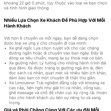
khoảng 22 giờ 0 phút, tùy thuộc vào loại xe bạn chọn
và tình hình giao thông.
Nhiều Lựa Chọn Xe Khách Để Phù Hợp Với Mỗi
Hành Khách
Với hơn 8 chuyến xe mỗi ngày, bạn dễ dàng chọn
được loại xe ưng ý cho chuyến đi của mình:
Xe ghế ngồi: Lựa chọn tuyệt vời cho các chặng
đường ngắn hoặc di chuyển vào ban ngày. Đây là
dòng xe tiêu chuẩn, mang lại sự thoải mái cơ bản.
Xe giường nằm: Lý tưởng cho những hành trình dài
qua đêm. Xe được trang bị giường ngả êm ái, đèn
đọc sách cá nhân, quạt mát và nhiều tiện ích khác,
đảm bảo bạn có một chuyến đi thật thư giãn.
Xe Limousine: Trải nghiệm đẳng cấp với khoang xe
cao cấp, tiện nghi như giải trí cá nhân, cổng sạc,
ghế massage và chỗ để chân cực kỳ rộng rãi. Hoàn
hảo cho hành khách ưu tiên sự riêng tư và sang
trọng.
Giá vé Phải Chăng Cùng Với Các ưu đãi Mỗi