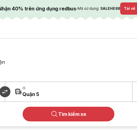
Nhận 40% trên ứng dụng redbus
·
Mã sử dụng:
SALEHE88
Tải về
ện
đi
Quận 5
Tìm kiếm xe