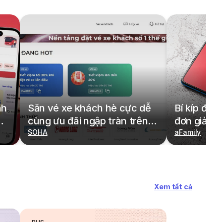
nh
Săn vé xe khách hè cực dễ
Bí kíp đặt
cùng ưu đãi ngập tràn trên
đơn giản,
redBus
SOHA
cả gia đìn
aFamily
Xem tất cả