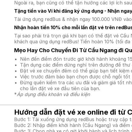
Ngoài ra, bạn cũng có thể tận hưởng các lợi ích sau
Tặng tiền vào Ví khi đăng ký ứng dụng - Nhận nga
Tải ứng dụng redBus & nhận ngay 100.000 VNĐ vào v
Nhận hoàn tiền 10% cho mỗi lần đặt vé trên redBu
Tại sao phải trả trọn giá khi bạn có thể đặt vé C
khách qua ứng dụng redBus! Tiền hoàn 10% (tối đa 
Mẹo Hay Cho Chuyến Đi Từ Cầu Ngang đi Qu
Nên đến điểm đón trước giờ khởi hành khoảng 15
Tận dụng các điểm dừng nghỉ trên đường để thư 
Đặt vé xe chuyến đêm có thể giúp bạn tiết kiệm c
Việc trước đảm bảo bạn chọn được chỗ ngồi tốt 
Đừng quên kiểm tra các ưu đãi và giảm giá tốt n
cho lần đặt vé xe đầu tiên của bạn.
*
Áp dụng điều khoản và điều kiện
Hướng dẫn đặt vé xe online đi từ 
Bước 1: Tải xuống ứng dụng redBus hoặc truy cập 
Bước 2: Nhập điểm khởi hành (Cầu Ngang) và điểm đ
Bước 3: Chọn nhà xe có giờ khởi hành và lịch trìn