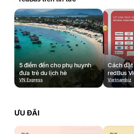
5 điểm đến cho phụ huynh
Cách đặt 
đưa trẻ du lịch hè
redBus V
VN Express
Vietnambiz
ƯU ĐÃI