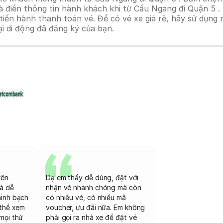
à điền thông tin hành khách khi từ Cầu Ngang đi Quận 5 .
n hành thanh toán vé. Để có vé xe giá rẻ, hãy sử dụng mã
ại di động đã đăng ký của bạn.
rên
Dạ em thấy dễ dùng, đặt với
và dễ
nhận vé nhanh chóng mà còn
minh bạch
có nhiều vé, có nhiều mã
 thể xem
voucher, ưu đãi nữa. Em không
mọi thứ
phải gọi ra nhà xe để đặt vé