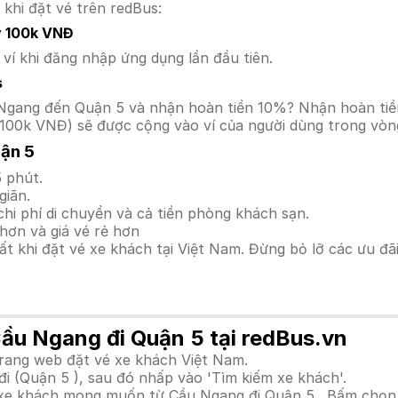
 khi đặt vé trên redBus:
y 100k VNĐ
í khi đăng nhập ứng dụng lần đầu tiên.
s
ầu Ngang đến Quận 5 và nhận hoàn tiền 10%? Nhận hoàn ti
100k VNĐ) sẽ được cộng vào ví của người dùng trong vòng
ận 5
 phút.
giãn.
hi phí di chuyển và cả tiền phòng khách sạn.
hơn và giá vé rẻ hơn
hất khi đặt vé xe khách tại Việt Nam. Đừng bỏ lỡ các ưu đ
Cầu Ngang đi Quận 5 tại redBus.vn
trang web đặt vé xe khách Việt Nam.
i (Quận 5 ), sau đó nhấp vào 'Tìm kiếm xe khách'.
h xe khách mong muốn từ Cầu Ngang đi Quận 5 . Bấm chọn 