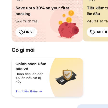
BUS
BUS
Save upto 30% on your first
Tiết kiệm t
booking
lần đầu
Valid Till 31 Th8
Valid Till 30 T
FIRST
DAUTI
Có gì mới