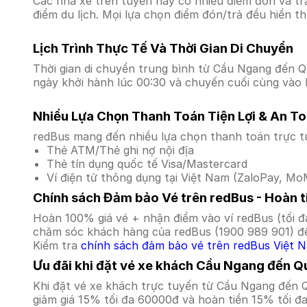
Các nhà xe trên tuyến này có nhiều điểm đón và tr
điểm du lịch. Mọi lựa chọn điểm đón/trả đều hiển t
Lịch Trình Thực Tế Và Thời Gian Di Chuyển
Thời gian di chuyển trung bình từ Cầu Ngang đến Qu
ngày khởi hành lúc 00:30 và chuyến cuối cùng vào l
Nhiều Lựa Chọn Thanh Toán Tiện Lợi & An T
redBus mang đến nhiều lựa chọn thanh toán trực t
Thẻ ATM/Thẻ ghi nợ nội địa
Thẻ tín dụng quốc tế Visa/Mastercard
Ví điện tử thông dụng tại Việt Nam (ZaloPay, MoM
Chính sách Đảm bảo Vé trên redBus - Hoàn ti
Hoàn 100% giá vé + nhận điểm vào ví redBus (tối đ
chăm sóc khách hàng của redBus (1900 989 901) để
Kiểm tra
chính sách đảm bảo vé trên redBus Việt 
Ưu đãi khi đặt vé xe khách Cầu Ngang đến Q
Khi đặt vé xe khách trực tuyến từ Cầu Ngang đến 
giảm giá 15% tối đa 60000đ và hoàn tiền 15% tối đ