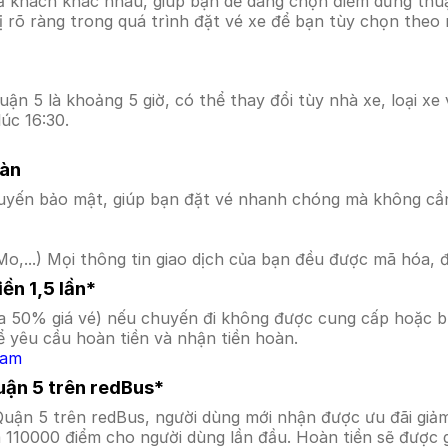
ả khách khác nhau, giúp bạn dễ dàng chọn điểm dừng thuận
hị rõ ràng trong quá trình đặt vé xe để bạn tùy chọn theo
ận 5 là khoảng 5 giờ, có thể thay đổi tùy nhà xe, loại xe 
úc 16:30.
oàn
uyến bảo mật, giúp bạn đặt vé nhanh chóng mà không cầ
o,...) Mọi thông tin giao dịch của bạn đều được mã hóa, 
ền 1,5 lần*
a 50% giá vé) nếu chuyến đi không được cung cấp hoặc bị
 yêu cầu hoàn tiền và nhận tiền hoàn.
Nam
uận 5 trên redBus*
Quận 5 trên redBus, người dùng mới nhận được ưu đãi gi
a 110000 điểm cho người dùng lần đầu. Hoàn tiền sẽ được 