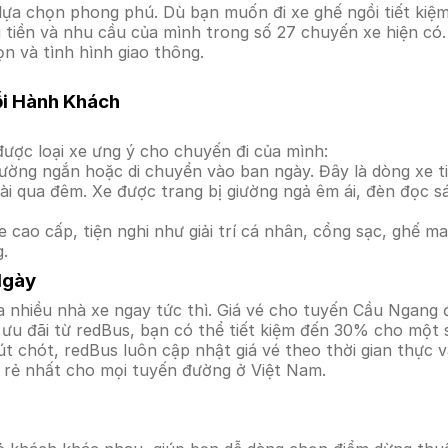
ựa chọn phong phú. Dù bạn muốn đi xe ghế ngồi tiết kiệm
i tiền và nhu cầu của mình trong số 27 chuyến xe hiện có
ọn và tình hình giao thông.
ỗi Hành Khách
ược loại xe ưng ý cho chuyến đi của mình:
ường ngắn hoặc di chuyển vào ban ngày. Đây là dòng xe ti
i qua đêm. Xe được trang bị giường ngả êm ái, đèn đọc s
 cao cấp, tiện nghi như giải trí cá nhân, cổng sạc, ghế 
g.
Ngày
 nhiều nhà xe ngay tức thì. Giá vé cho tuyến Cầu Ngang đ
ưu đãi từ redBus, bạn có thể tiết kiệm đến 30% cho một s
t chót, redBus luôn cập nhật giá vé theo thời gian thực v
á rẻ nhất cho mọi tuyến đường ở Việt Nam.