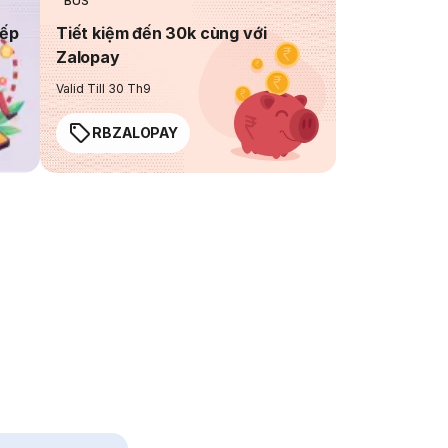
BUS
iếp
Tiết kiệm đến 30k cùng với
Zalopay
Valid Till 30 Th9
RBZALOPAY