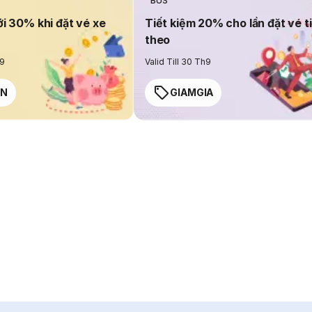
BUS
ới 30% khi đặt vé xe
Tiết kiệm 20% cho lần đặt vé t
theo
h9
Valid Till 30 Th9
EN
GIAMGIA