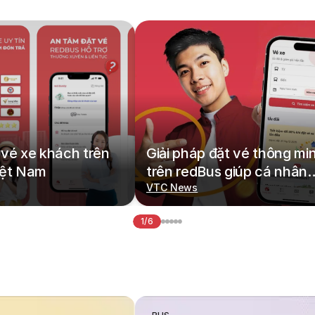
vé xe khách trên
Giải pháp đặt vé thông mi
iệt Nam
trên redBus giúp cá nhân
hoá hành trình di chuyển
VTC News
1/6