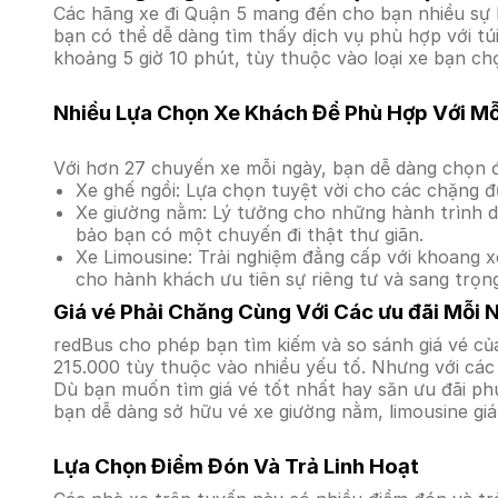
Các hãng xe đi Quận 5 mang đến cho bạn nhiều sự l
bạn có thể dễ dàng tìm thấy dịch vụ phù hợp với tú
khoảng 5 giờ 10 phút, tùy thuộc vào loại xe bạn ch
Nhiều Lựa Chọn Xe Khách Để Phù Hợp Với M
Với hơn 27 chuyến xe mỗi ngày, bạn dễ dàng chọn đ
Xe ghế ngồi: Lựa chọn tuyệt vời cho các chặng đ
Xe giường nằm: Lý tưởng cho những hành trình dà
bảo bạn có một chuyến đi thật thư giãn.
Xe Limousine: Trải nghiệm đẳng cấp với khoang xe
cho hành khách ưu tiên sự riêng tư và sang trọn
Giá vé Phải Chăng Cùng Với Các ưu đãi Mỗi 
redBus cho phép bạn tìm kiếm và so sánh giá vé của
215.000 tùy thuộc vào nhiều yếu tố. Nhưng với các 
Dù bạn muốn tìm giá vé tốt nhất hay săn ưu đãi phú
bạn dễ dàng sở hữu vé xe giường nằm, limousine gi
Lựa Chọn Điểm Đón Và Trả Linh Hoạt