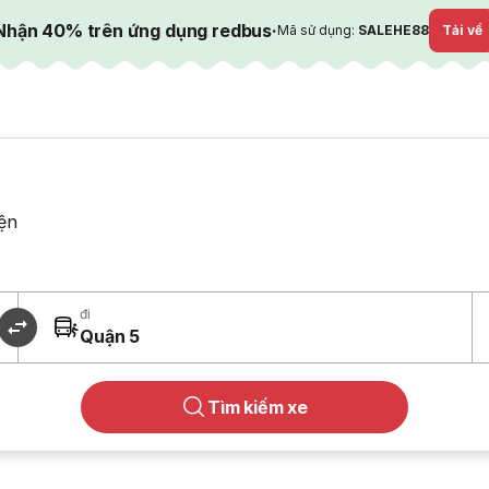
Nhận 40% trên ứng dụng redbus
·
Mã sử dụng:
SALEHE88
Tải về
ện
đi
Quận 5
Tìm kiếm xe