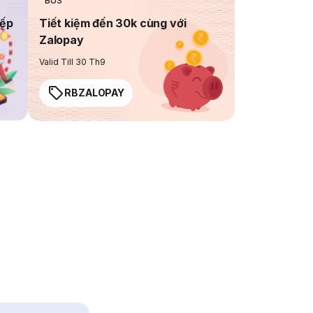
BUS
iếp
Tiết kiệm đến 30k cùng với
Zalopay
Valid Till 30 Th9
RBZALOPAY