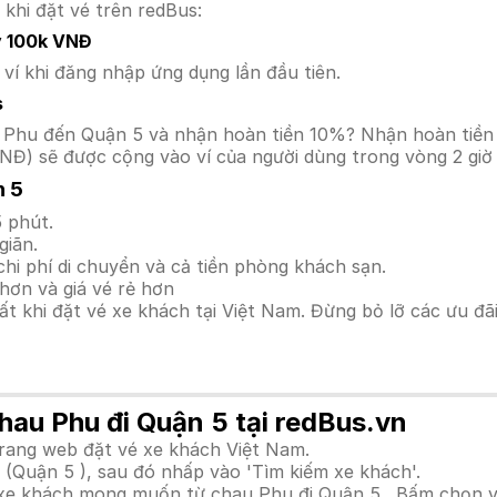
 khi đặt vé trên redBus:
y 100k VNĐ
í khi đăng nhập ứng dụng lần đầu tiên.
s
hau Phu đến Quận 5 và nhận hoàn tiền 10%? Nhận hoàn tiề
NĐ) sẽ được cộng vào ví của người dùng trong vòng 2 giờ
n 5
 phút.
giãn.
hi phí di chuyển và cả tiền phòng khách sạn.
hơn và giá vé rẻ hơn
hất khi đặt vé xe khách tại Việt Nam. Đừng bỏ lỡ các ưu đ
chau Phu đi Quận 5 tại redBus.vn
trang web đặt vé xe khách Việt Nam.
 (Quận 5 ), sau đó nhấp vào 'Tìm kiếm xe khách'.
h xe khách mong muốn từ chau Phu đi Quận 5 . Bấm chọn v