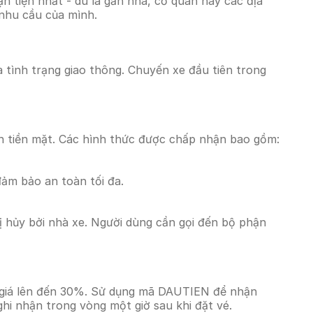
 tiện nhất - dù là gần nhà, cơ quan hay các địa
 nhu cầu của mình.
à tình trạng giao thông. Chuyến xe đầu tiên trong
n tiền mặt. Các hình thức được chấp nhận bao gồm:
đảm bảo an toàn tối đa.
 hủy bởi nhà xe. Người dùng cần gọi đến bộ phận
m giá lên đến 30%. Sử dụng mã DAUTIEN để nhận
ghi nhận trong vòng một giờ sau khi đặt vé.