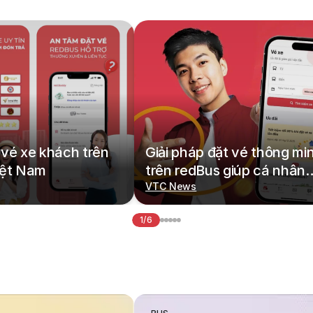
vé xe khách trên
Giải pháp đặt vé thông mi
iệt Nam
trên redBus giúp cá nhân
hoá hành trình di chuyển
VTC News
1/6