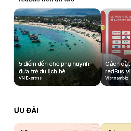
5 điểm đến cho phụ huynh
Cách đặt 
đưa trẻ du lịch hè
redBus V
VN Express
Vietnambiz
ƯU ĐÃI