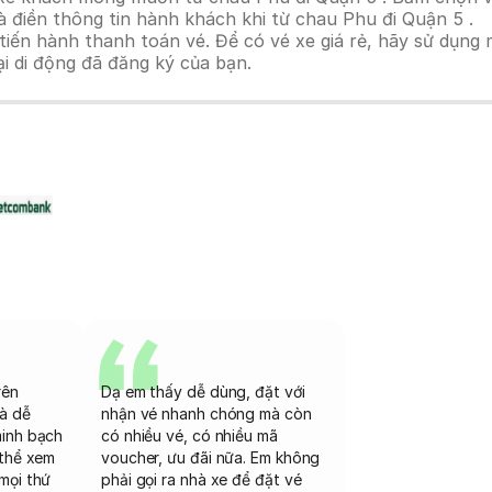
 điền thông tin hành khách khi từ chau Phu đi Quận 5 .
n hành thanh toán vé. Để có vé xe giá rẻ, hãy sử dụng mã
ại di động đã đăng ký của bạn.
rên
Dạ em thấy dễ dùng, đặt với
và dễ
nhận vé nhanh chóng mà còn
minh bạch
có nhiều vé, có nhiều mã
 thể xem
voucher, ưu đãi nữa. Em không
mọi thứ
phải gọi ra nhà xe để đặt vé