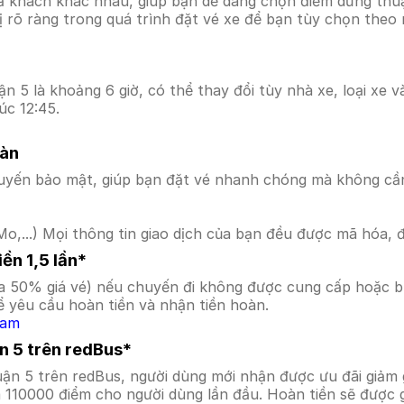
ả khách khác nhau, giúp bạn dễ dàng chọn điểm dừng thuận
hị rõ ràng trong quá trình đặt vé xe để bạn tùy chọn theo
 5 là khoảng 6 giờ, có thể thay đổi tùy nhà xe, loại xe v
úc 12:45.
oàn
uyến bảo mật, giúp bạn đặt vé nhanh chóng mà không cầ
o,...) Mọi thông tin giao dịch của bạn đều được mã hóa, 
ền 1,5 lần*
a 50% giá vé) nếu chuyến đi không được cung cấp hoặc bị
 yêu cầu hoàn tiền và nhận tiền hoàn.
Nam
n 5 trên redBus*
uận 5 trên redBus, người dùng mới nhận được ưu đãi giả
a 110000 điểm cho người dùng lần đầu. Hoàn tiền sẽ được 