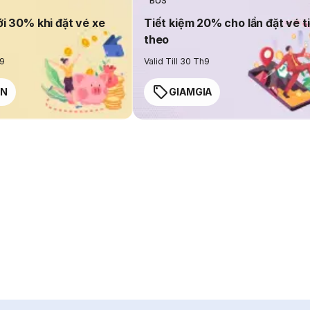
BUS
ới 30% khi đặt vé xe
Tiết kiệm 20% cho lần đặt vé t
theo
h9
Valid Till 30 Th9
EN
GIAMGIA