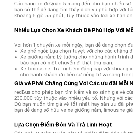
Các hãng xe đi Quận 5 mang đến cho bạn nhiều sự l
bạn có thể dễ dàng tìm thấy dịch vụ phù hợp với tú
khoảng 6 giờ 55 phút, tùy thuộc vào loại xe bạn ch
Nhiều Lựa Chọn Xe Khách Để Phù Hợp Với M
Với hơn 1 chuyến xe mỗi ngày, bạn dễ dàng chọn đư
Xe ghế ngồi: Lựa chọn tuyệt vời cho các chặng đ
Xe giường nằm: Lý tưởng cho những hành trình dà
bảo bạn có một chuyến đi thật thư giãn.
Xe Limousine: Trải nghiệm đẳng cấp với khoang xe
cho hành khách ưu tiên sự riêng tư và sang trọn
Giá vé Phải Chăng Cùng Với Các ưu đãi Mỗi 
redBus cho phép bạn tìm kiếm và so sánh giá vé của
230.000 tùy thuộc vào nhiều yếu tố. Nhưng với các 
Dù bạn muốn tìm giá vé tốt nhất hay săn ưu đãi phú
bạn dễ dàng sở hữu vé xe giường nằm, limousine gi
Lựa Chọn Điểm Đón Và Trả Linh Hoạt