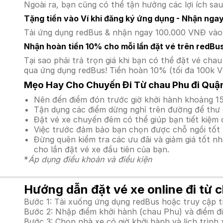
Ngoài ra, bạn cũng có thể tận hưởng các lợi ích sau
Tặng tiền vào Ví khi đăng ký ứng dụng - Nhận nga
Tải ứng dụng redBus & nhận ngay 100.000 VNĐ vào v
Nhận hoàn tiền 10% cho mỗi lần đặt vé trên redBu
Tại sao phải trả trọn giá khi bạn có thể đặt vé c
qua ứng dụng redBus! Tiền hoàn 10% (tối đa 100k V
Mẹo Hay Cho Chuyến Đi Từ chau Phu đi Quậ
Nên đến điểm đón trước giờ khởi hành khoảng 15
Tận dụng các điểm dừng nghỉ trên đường để thư 
Đặt vé xe chuyến đêm có thể giúp bạn tiết kiệm c
Việc trước đảm bảo bạn chọn được chỗ ngồi tốt 
Đừng quên kiểm tra các ưu đãi và giảm giá tốt n
cho lần đặt vé xe đầu tiên của bạn.
*
Áp dụng điều khoản và điều kiện
Hướng dẫn đặt vé xe online đi từ 
Bước 1: Tải xuống ứng dụng redBus hoặc truy cập 
Bước 2: Nhập điểm khởi hành (chau Phu) và điểm đi
Bước 3: Chọn nhà xe có giờ khởi hành và lịch trìn