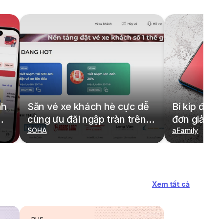
nh
Săn vé xe khách hè cực dễ
Bí kíp đặt
cùng ưu đãi ngập tràn trên
đơn giản,
redBus
SOHA
cả gia đìn
aFamily
Xem tất cả