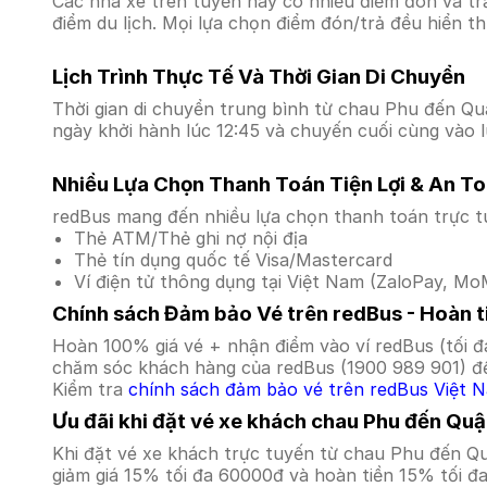
Các nhà xe trên tuyến này có nhiều điểm đón và tr
điểm du lịch. Mọi lựa chọn điểm đón/trả đều hiển t
Lịch Trình Thực Tế Và Thời Gian Di Chuyển
Thời gian di chuyển trung bình từ chau Phu đến Quận
ngày khởi hành lúc 12:45 và chuyến cuối cùng vào l
Nhiều Lựa Chọn Thanh Toán Tiện Lợi & An T
redBus mang đến nhiều lựa chọn thanh toán trực t
Thẻ ATM/Thẻ ghi nợ nội địa
Thẻ tín dụng quốc tế Visa/Mastercard
Ví điện tử thông dụng tại Việt Nam (ZaloPay, MoM
Chính sách Đảm bảo Vé trên redBus - Hoàn ti
Hoàn 100% giá vé + nhận điểm vào ví redBus (tối đ
chăm sóc khách hàng của redBus (1900 989 901) để
Kiểm tra
chính sách đảm bảo vé trên redBus Việt 
Ưu đãi khi đặt vé xe khách chau Phu đến Quậ
Khi đặt vé xe khách trực tuyến từ chau Phu đến Q
giảm giá 15% tối đa 60000đ và hoàn tiền 15% tối đ