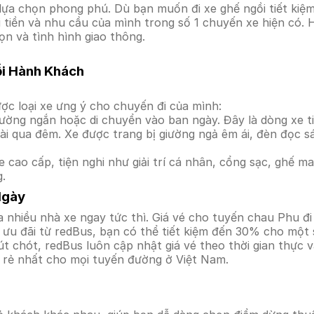
ựa chọn phong phú. Dù bạn muốn đi xe ghế ngồi tiết kiệm
i tiền và nhu cầu của mình trong số 1 chuyến xe hiện có.
ọn và tình hình giao thông.
ỗi Hành Khách
ợc loại xe ưng ý cho chuyến đi của mình:
ường ngắn hoặc di chuyển vào ban ngày. Đây là dòng xe ti
i qua đêm. Xe được trang bị giường ngả êm ái, đèn đọc s
 cao cấp, tiện nghi như giải trí cá nhân, cổng sạc, ghế 
g.
Ngày
 nhiều nhà xe ngay tức thì. Giá vé cho tuyến chau Phu đi
ưu đãi từ redBus, bạn có thể tiết kiệm đến 30% cho một s
t chót, redBus luôn cập nhật giá vé theo thời gian thực v
á rẻ nhất cho mọi tuyến đường ở Việt Nam.