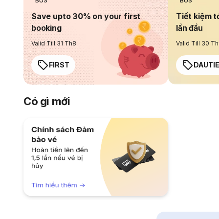
BUS
BUS
Save upto 30% on your first
Tiết kiệm t
booking
lần đầu
Valid Till 31 Th8
Valid Till 30 T
FIRST
DAUTI
Có gì mới