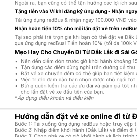
Ngoài ra, bạn cũng có thể tận hưởng các lợi ích sau
Tặng tiền vào Ví khi đăng ký ứng dụng - Nhận nga
Tải ứng dụng redBus & nhận ngay 100.000 VNĐ vào v
Nhận hoàn tiền 10% cho mỗi lần đặt vé trên redBu
Tại sao phải trả trọn giá khi bạn có thể đặt vé Đ
qua ứng dụng redBus! Tiền hoàn 10% (tối đa 100k V
Mẹo Hay Cho Chuyến Đi Từ Đắk Lắk đi Sài G
Nên đến điểm đón trước giờ khởi hành khoảng 15
Tận dụng các điểm dừng nghỉ trên đường để thư 
Đặt vé xe chuyến đêm có thể giúp bạn tiết kiệm c
Việc trước đảm bảo bạn chọn được chỗ ngồi tốt 
Đừng quên kiểm tra các ưu đãi và giảm giá tốt n
cho lần đặt vé xe đầu tiên của bạn.
*
Áp dụng điều khoản và điều kiện
Hướng dẫn đặt vé xe online đi từ Đ
Bước 1: Tải xuống ứng dụng redBus hoặc truy cập 
Bước 2: Nhập điểm khởi hành (Đắk Lắk) và điểm đi (
Bước 3: Chọn nhà xe có giờ khởi hành và lịch trìn