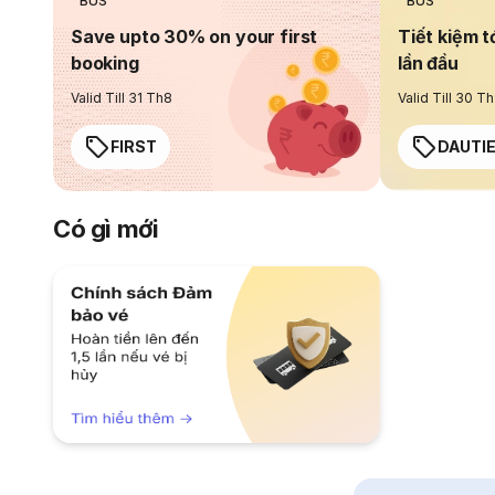
BUS
BUS
Save upto 30% on your first
Tiết kiệm t
booking
lần đầu
Valid Till 31 Th8
Valid Till 30 T
FIRST
DAUTI
Có gì mới