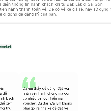
 điền thông tin hành khách khi từ Đắk Lắk đi Sài Gòn.
n hành thanh toán vé. Để có vé xe giá rẻ, hãy sử dụng mã
ại di động đã đăng ký của bạn.
rên
Dạ em thấy dễ dùng, đặt với
và dễ
nhận vé nhanh chóng mà còn
minh bạch
có nhiều vé, có nhiều mã
 thể xem
voucher, ưu đãi nữa. Em không
mọi thứ
phải gọi ra nhà xe để đặt vé