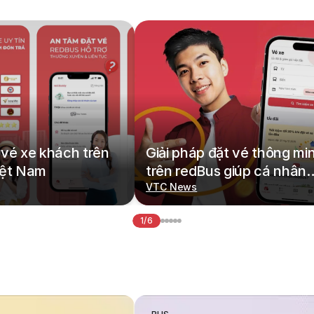
vé xe khách trên
Giải pháp đặt vé thông mi
iệt Nam
trên redBus giúp cá nhân
hoá hành trình di chuyển
VTC News
1/6