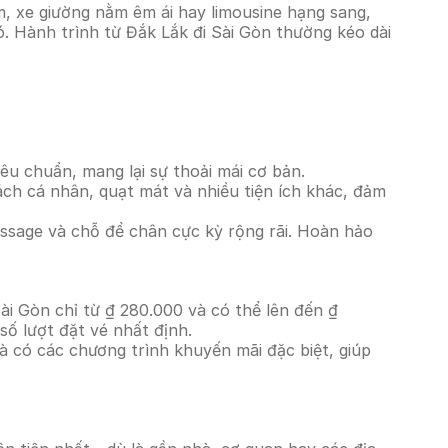
, xe giường nằm êm ái hay limousine hạng sang,
ó. Hành trình từ Đắk Lắk đi Sài Gòn thường kéo dài
êu chuẩn, mang lại sự thoải mái cơ bản.
ách cá nhân, quạt mát và nhiều tiện ích khác, đảm
massage và chỗ để chân cực kỳ rộng rãi. Hoàn hảo
ài Gòn chỉ từ ₫ 280.000 và có thể lên đến ₫
ố lượt đặt vé nhất định.
à có các chương trình khuyến mãi đặc biệt, giúp