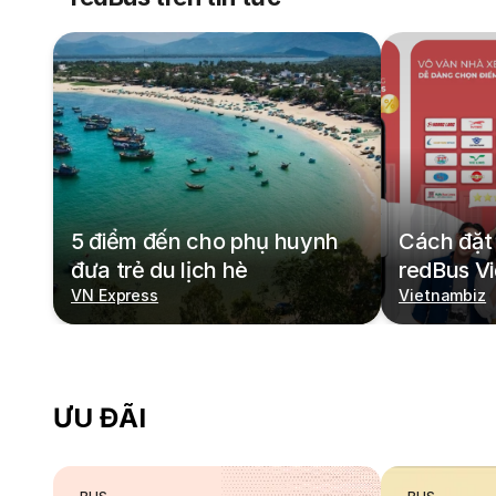
5 điểm đến cho phụ huynh
Cách đặt 
đưa trẻ du lịch hè
redBus V
VN Express
Vietnambiz
ƯU ĐÃI