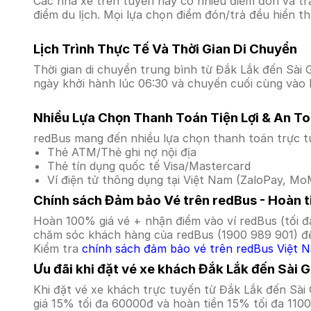
Các nhà xe trên tuyến này có nhiều điểm đón và tr
điểm du lịch. Mọi lựa chọn điểm đón/trả đều hiển t
Lịch Trình Thực Tế Và Thời Gian Di Chuyển
Thời gian di chuyển trung bình từ Đắk Lắk đến Sài G
ngày khởi hành lúc 06:30 và chuyến cuối cùng vào l
Nhiều Lựa Chọn Thanh Toán Tiện Lợi & An T
redBus mang đến nhiều lựa chọn thanh toán trực t
Thẻ ATM/Thẻ ghi nợ nội địa
Thẻ tín dụng quốc tế Visa/Mastercard
Ví điện tử thông dụng tại Việt Nam (ZaloPay, MoM
Chính sách Đảm bảo Vé trên redBus - Hoàn ti
Hoàn 100% giá vé + nhận điểm vào ví redBus (tối đ
chăm sóc khách hàng của redBus (1900 989 901) để
Kiểm tra
chính sách đảm bảo vé trên redBus Việt 
Ưu đãi khi đặt vé xe khách Đắk Lắk đến Sài 
Khi đặt vé xe khách trực tuyến từ Đắk Lắk đến Sà
giá 15% tối đa 60000đ và hoàn tiền 15% tối đa 110