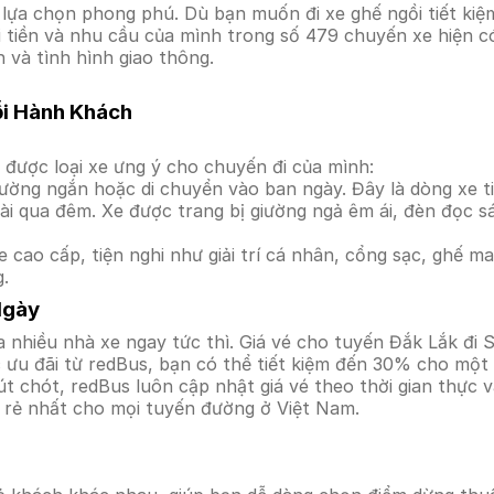
lựa chọn phong phú. Dù bạn muốn đi xe ghế ngồi tiết kiệm
i tiền và nhu cầu của mình trong số 479 chuyến xe hiện c
 và tình hình giao thông.
ỗi Hành Khách
được loại xe ưng ý cho chuyến đi của mình:
ường ngắn hoặc di chuyển vào ban ngày. Đây là dòng xe ti
i qua đêm. Xe được trang bị giường ngả êm ái, đèn đọc s
 cao cấp, tiện nghi như giải trí cá nhân, cổng sạc, ghế 
g.
Ngày
 nhiều nhà xe ngay tức thì. Giá vé cho tuyến Đắk Lắk đi S
ưu đãi từ redBus, bạn có thể tiết kiệm đến 30% cho một s
t chót, redBus luôn cập nhật giá vé theo thời gian thực v
á rẻ nhất cho mọi tuyến đường ở Việt Nam.