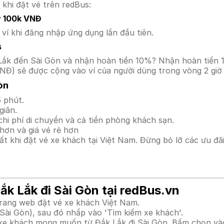
 khi đặt vé trên redBus:
y 100k VNĐ
í khi đăng nhập ứng dụng lần đầu tiên.
s
ắk Lắk đến Sài Gòn và nhận hoàn tiền 10%? Nhận hoàn tiề
NĐ) sẽ được cộng vào ví của người dùng trong vòng 2 giờ
òn
 phút.
giãn.
hi phí di chuyển và cả tiền phòng khách sạn.
hơn và giá vé rẻ hơn
hất khi đặt vé xe khách tại Việt Nam. Đừng bỏ lỡ các ưu đ
ắk Lắk đi Sài Gòn tại redBus.vn
trang web đặt vé xe khách Việt Nam.
Sài Gòn), sau đó nhấp vào 'Tìm kiếm xe khách'.
h xe khách mong muốn từ Đắk Lắk đi Sài Gòn. Bấm chọn vào