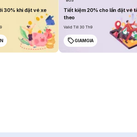
BUS
ới 30% khi đặt vé xe
Tiết kiệm 20% cho lần đặt vé t
theo
h9
Valid Till 30 Th9
EN
GIAMGIA