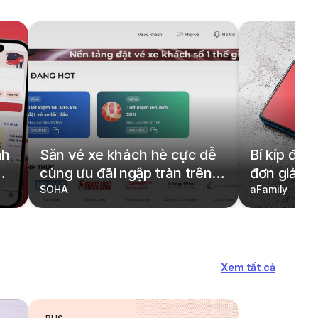
nh
Săn vé xe khách hè cực dễ
Bí kíp đặt
cùng ưu đãi ngập tràn trên
đơn giản,
redBus
SOHA
cả gia đìn
aFamily
Xem tất cả