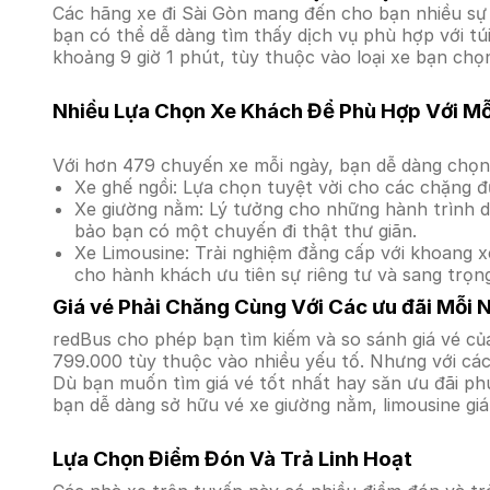
Các hãng xe đi Sài Gòn mang đến cho bạn nhiều sự 
bạn có thể dễ dàng tìm thấy dịch vụ phù hợp với tú
khoảng 9 giờ 1 phút, tùy thuộc vào loại xe bạn chọn
Nhiều Lựa Chọn Xe Khách Để Phù Hợp Với M
Với hơn 479 chuyến xe mỗi ngày, bạn dễ dàng chọn 
Xe ghế ngồi: Lựa chọn tuyệt vời cho các chặng đ
Xe giường nằm: Lý tưởng cho những hành trình dà
bảo bạn có một chuyến đi thật thư giãn.
Xe Limousine: Trải nghiệm đẳng cấp với khoang xe
cho hành khách ưu tiên sự riêng tư và sang trọn
Giá vé Phải Chăng Cùng Với Các ưu đãi Mỗi 
redBus cho phép bạn tìm kiếm và so sánh giá vé của
799.000 tùy thuộc vào nhiều yếu tố. Nhưng với các 
Dù bạn muốn tìm giá vé tốt nhất hay săn ưu đãi phú
bạn dễ dàng sở hữu vé xe giường nằm, limousine gi
Lựa Chọn Điểm Đón Và Trả Linh Hoạt