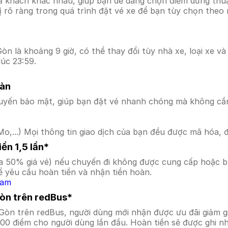
ả khách khác nhau, giúp bạn dễ dàng chọn điểm dừng thuận
hị rõ ràng trong quá trình đặt vé xe để bạn tùy chọn theo
òn là khoảng 9 giờ, có thể thay đổi tùy nhà xe, loại xe và
úc 23:59.
oàn
uyến bảo mật, giúp bạn đặt vé nhanh chóng mà không cầ
o,...) Mọi thông tin giao dịch của bạn đều được mã hóa, 
ền 1,5 lần*
a 50% giá vé) nếu chuyến đi không được cung cấp hoặc bị
 yêu cầu hoàn tiền và nhận tiền hoàn.
Nam
Gòn trên redBus*
i Gòn trên redBus, người dùng mới nhận được ưu đãi giảm
000 điểm cho người dùng lần đầu. Hoàn tiền sẽ được ghi n