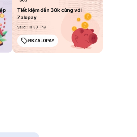
BUS
iếp
Tiết kiệm đến 30k cùng với
Zalopay
Valid Till 30 Th9
RBZALOPAY