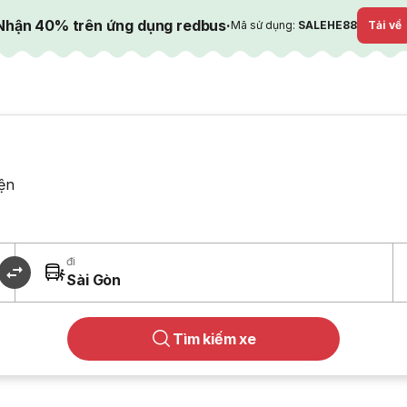
Nhận 40% trên ứng dụng redbus
·
Mã sử dụng:
SALEHE88
Tải về
ện
đi
Sài Gòn
Tìm kiếm xe