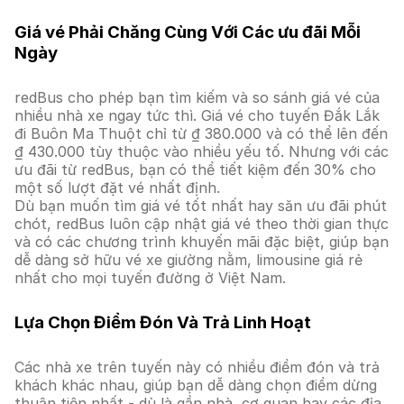
Giá vé Phải Chăng Cùng Với Các ưu đãi Mỗi
Ngày
redBus cho phép bạn tìm kiếm và so sánh giá vé của
nhiều nhà xe ngay tức thì. Giá vé cho tuyến Đắk Lắk
đi Buôn Ma Thuột chỉ từ ₫ 380.000 và có thể lên đến
₫ 430.000 tùy thuộc vào nhiều yếu tố. Nhưng với các
ưu đãi từ redBus, bạn có thể tiết kiệm đến 30% cho
một số lượt đặt vé nhất định.
Dù bạn muốn tìm giá vé tốt nhất hay săn ưu đãi phút
chót, redBus luôn cập nhật giá vé theo thời gian thực
và có các chương trình khuyến mãi đặc biệt, giúp bạn
dễ dàng sở hữu vé xe giường nằm, limousine giá rẻ
nhất cho mọi tuyến đường ở Việt Nam.
Lựa Chọn Điểm Đón Và Trả Linh Hoạt
Các nhà xe trên tuyến này có nhiều điểm đón và trả
khách khác nhau, giúp bạn dễ dàng chọn điểm dừng
thuận tiện nhất - dù là gần nhà, cơ quan hay các địa