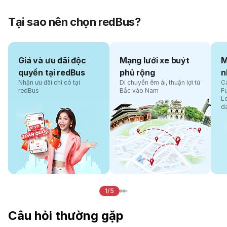
Tại sao nên chọn redBus?
Giá và ưu đãi độc
Mạng lưới xe buýt
M
quyền tại redBus
phủ rộng
n
Nhận ưu đãi chỉ có tại
Di chuyển êm ái, thuận lợi từ
Cá
redBus
Bắc vào Nam
F
L
d
1/5
Câu hỏi thường gặp