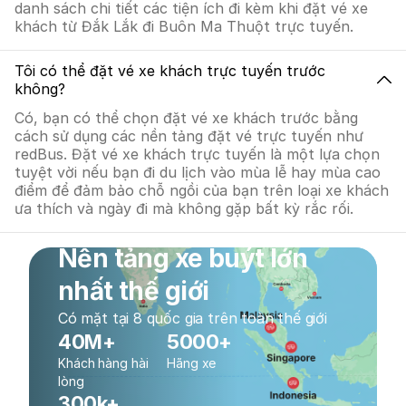
danh sách chi tiết các tiện ích đi kèm khi đặt vé xe
khách từ Đắk Lắk đi Buôn Ma Thuột trực tuyến.
Tôi có thể đặt vé xe khách trực tuyến trước
không?
Có, bạn có thể chọn đặt vé xe khách trước bằng
cách sử dụng các nền tảng đặt vé trực tuyến như
redBus. Đặt vé xe khách trực tuyến là một lựa chọn
tuyệt vời nếu bạn đi du lịch vào mùa lễ hay mùa cao
điểm để đảm bảo chỗ ngồi của bạn trên loại xe khách
ưa thích và ngày đi mà không gặp bất kỳ rắc rối.
Nền tảng xe buýt lớn
nhất thế giới
Có mặt tại 8 quốc gia trên toàn thế giới
40M+
5000+
Khách hàng hài
Hãng xe
lòng
300k+