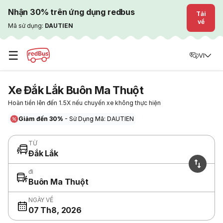
Nhận 30% trên ứng dụng redbus
Tải
về
Mã sử dụng:
DAUTIEN
☰
VI
Xe Đắk Lắk Buôn Ma Thuột
Hoàn tiền lên đến 1.5X nếu chuyến xe không thực hiện
Giảm đến 30%
- Sử Dụng Mã: DAUTIEN
TỪ
Đắk Lắk
đi
Buôn Ma Thuột
NGÀY VỀ
07 Th8, 2026