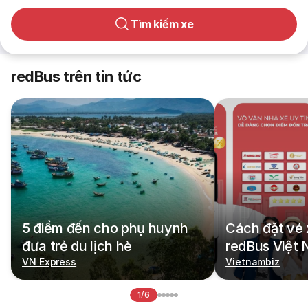
Tìm kiếm xe
redBus trên tin tức
5 điểm đến cho phụ huynh
Cách đặt vé 
đưa trẻ du lịch hè
redBus Việt
VN Express
Vietnambiz
1/6