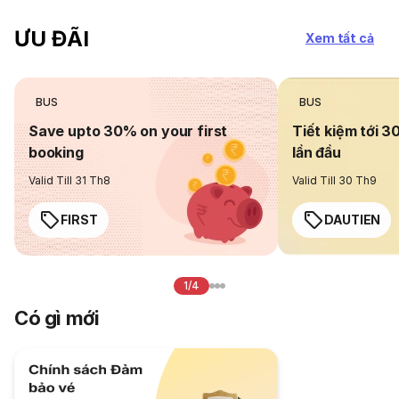
ƯU ĐÃI
Xem tất cả
BUS
BUS
Save upto 30% on your first
Tiết kiệm tới 3
booking
lần đầu
Valid Till 31 Th8
Valid Till 30 Th9
FIRST
DAUTIEN
1/4
Có gì mới