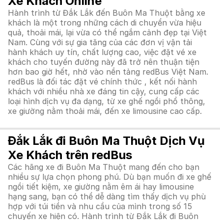
Xe Khách Online
Hành trình từ Đắk Lắk đến Buôn Ma Thuột bằng xe
khách là một trong những cách di chuyển vừa hiệu
quả, thoải mái, lại vừa có thể ngắm cảnh đẹp tại Việt
Nam. Cùng với sự gia tăng của các đơn vị vận tải
hành khách uy tín, chất lượng cao, việc đặt vé xe
khách cho tuyến đường này đã trở nên thuận tiện
hơn bao giờ hết, nhờ vào nền tảng redBus Việt Nam.
redBus là đối tác đặt vé chính thức , kết nối hành
khách với nhiều nhà xe đáng tin cậy, cung cấp các
loại hình dịch vụ đa dạng, từ xe ghế ngồi phổ thông,
xe giường nằm thoải mái, đến xe limousine cao cấp.
Đắk Lắk đi Buôn Ma Thuột Dịch Vụ
Xe Khách trên redBus
Các hãng xe đi Buôn Ma Thuột mang đến cho bạn
nhiều sự lựa chọn phong phú. Dù bạn muốn đi xe ghế
ngồi tiết kiệm, xe giường nằm êm ái hay limousine
hạng sang, bạn có thể dễ dàng tìm thấy dịch vụ phù
hợp với túi tiền và nhu cầu của mình trong số 15
chuyến xe hiện có. Hành trình từ Đắk Lắk đi Buôn