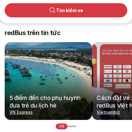
Tìm kiếm xe
redBus trên tin tức
5 điểm đến cho phụ huynh
Cách đặt vé 
đưa trẻ du lịch hè
redBus Việt
VN Express
Vietnambiz
1/6