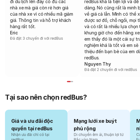
đi du lịch lên đây có đủ các
redBus khá là tiện lợi và dễ
nhà xe mà giá còn rẻ hơn giá
dàng. Nó cũng rất là minh 
của nhà xe vì có nhiều mã giảm
về giá cả lẫn. Mình có thể 
giá. Thông tin và hỗ trợ khách
được sơ đồ, chỗ ngồi, mọi 
hàng rất tốt.
và có rất là nhiều lựa chọn 
Eric
khung giờ cho đến hãng xe
Đã đặt 3 chuyến đi với redBus
em thấy đó là một cái sự tr
nghiệm khá là tốt và em sẽ 
thiệu đến bạn bè của em d
redBus.
Nguyen Thy
Đã đặt 2 chuyến đi với redBus
Tại sao nên chọn redBus?
Giá và ưu đãi độc
Mạng lưới xe buýt
M
quyền tại redBus
phủ rộng
n
Nhận ưu đãi chỉ có tại
Di chuyển êm ái, thuận lợi từ
Cá
redBus
Bắc vào Nam
F