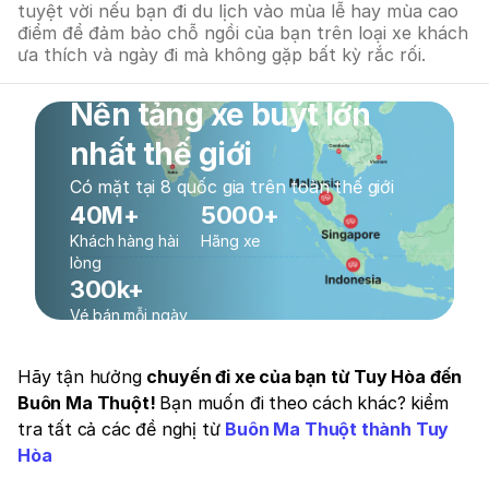
tuyệt vời nếu bạn đi du lịch vào mùa lễ hay mùa cao
điểm để đảm bảo chỗ ngồi của bạn trên loại xe khách
ưa thích và ngày đi mà không gặp bất kỳ rắc rối.
Nền tảng xe buýt lớn
nhất thế giới
Có mặt tại 8 quốc gia trên toàn thế giới
40M+
5000+
Khách hàng hài
Hãng xe
lòng
300k+
Vé bán mỗi ngày
Hãy tận hưởng
chuyến đi xe của bạn từ Tuy Hòa đến
Buôn Ma Thuột!
Bạn muốn đi theo cách khác? kiểm
tra tất cả các đề nghị từ
Buôn Ma Thuột thành Tuy
Hòa