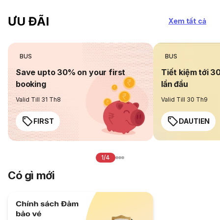
ƯU ĐÃI
Xem tất cả
BUS
BUS
Save upto 30% on your first
Tiết kiệm tới 3
booking
lần đầu
Valid Till 31 Th8
Valid Till 30 Th9
FIRST
DAUTIEN
1/4
Có gì mới