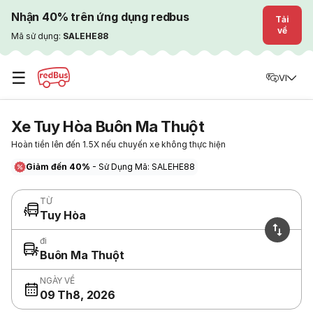
Nhận 40% trên ứng dụng redbus
Tải
về
Mã sử dụng:
SALEHE88
☰
VI
Xe Tuy Hòa Buôn Ma Thuột
Hoàn tiền lên đến 1.5X nếu chuyến xe không thực hiện
Giảm đến 40%
- Sử Dụng Mã: SALEHE88
TỪ
Tuy Hòa
đi
Buôn Ma Thuột
NGÀY VỀ
09 Th8, 2026