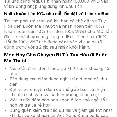
Tải ứng dụng redBus & nhận ngay 100.000 VNĐ vào
ví khi đăng nhập ứng dụng lần đầu tiên.
Nhận hoàn tiền 10% cho mỗi lần đặt vé trên redBus
Tại sao phải trả trọn giá khi bạn có thể đặt vé Tuy
Hòa đến Buôn Ma Thuột và nhận hoàn tiền 10%?
Nhận hoàn tiền 10% (lên đến 100k VNĐ) cho MỌI lần
đặt xe khách qua ứng dụng redBus! Tiền hoàn 10%
(tối đa 100k VNĐ) sẽ được cộng vào ví của người
dùng trong vòng 2 giờ sau ngày khởi hành.
Mẹo Hay Cho Chuyến Đi Từ Tuy Hòa đi Buôn
Ma Thuột
Nên đến điểm đón trước giờ khởi hành khoảng 15
phút.
Tận dụng các điểm dừng nghỉ trên đường để thư
giãn.
Đặt vé xe chuyến đêm có thể giúp bạn tiết kiệm
chi phí di chuyển và cả tiền phòng khách sạn.
Việc trước đảm bảo bạn chọn được chỗ ngồi tốt
hơn và giá vé rẻ hơn
Đừng quên kiểm tra các ưu đãi và giảm giá tốt nhất
khi đặt vé xe khách tại Việt Nam. Đừng bỏ lỡ các