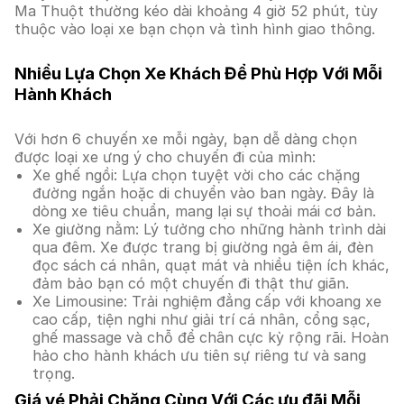
Ma Thuột thường kéo dài khoảng 4 giờ 52 phút, tùy
thuộc vào loại xe bạn chọn và tình hình giao thông.
Nhiều Lựa Chọn Xe Khách Để Phù Hợp Với Mỗi
Hành Khách
Với hơn 6 chuyến xe mỗi ngày, bạn dễ dàng chọn
được loại xe ưng ý cho chuyến đi của mình:
Xe ghế ngồi: Lựa chọn tuyệt vời cho các chặng
đường ngắn hoặc di chuyển vào ban ngày. Đây là
dòng xe tiêu chuẩn, mang lại sự thoải mái cơ bản.
Xe giường nằm: Lý tưởng cho những hành trình dài
qua đêm. Xe được trang bị giường ngả êm ái, đèn
đọc sách cá nhân, quạt mát và nhiều tiện ích khác,
đảm bảo bạn có một chuyến đi thật thư giãn.
Xe Limousine: Trải nghiệm đẳng cấp với khoang xe
cao cấp, tiện nghi như giải trí cá nhân, cổng sạc,
ghế massage và chỗ để chân cực kỳ rộng rãi. Hoàn
hảo cho hành khách ưu tiên sự riêng tư và sang
trọng.
Giá vé Phải Chăng Cùng Với Các ưu đãi Mỗi