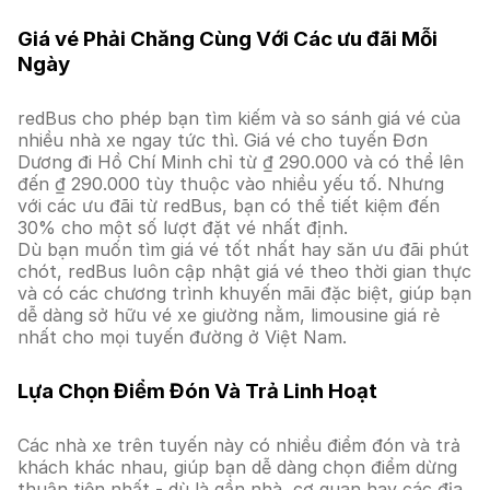
Giá vé Phải Chăng Cùng Với Các ưu đãi Mỗi
Ngày
redBus cho phép bạn tìm kiếm và so sánh giá vé của
nhiều nhà xe ngay tức thì. Giá vé cho tuyến Đơn
Dương đi Hồ Chí Minh chỉ từ ₫ 290.000 và có thể lên
đến ₫ 290.000 tùy thuộc vào nhiều yếu tố. Nhưng
với các ưu đãi từ redBus, bạn có thể tiết kiệm đến
30% cho một số lượt đặt vé nhất định.
Dù bạn muốn tìm giá vé tốt nhất hay săn ưu đãi phút
chót, redBus luôn cập nhật giá vé theo thời gian thực
và có các chương trình khuyến mãi đặc biệt, giúp bạn
dễ dàng sở hữu vé xe giường nằm, limousine giá rẻ
nhất cho mọi tuyến đường ở Việt Nam.
Lựa Chọn Điểm Đón Và Trả Linh Hoạt
Các nhà xe trên tuyến này có nhiều điểm đón và trả
khách khác nhau, giúp bạn dễ dàng chọn điểm dừng
thuận tiện nhất - dù là gần nhà, cơ quan hay các địa