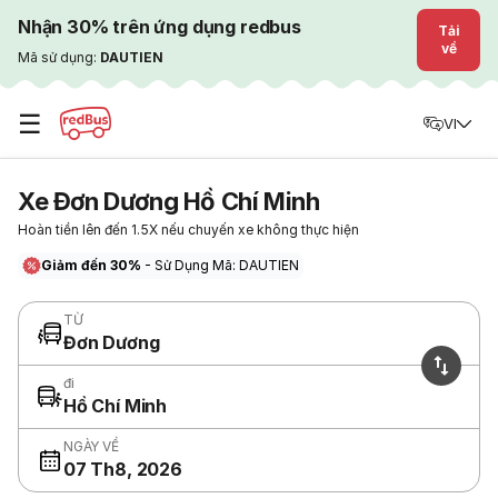
Nhận 30% trên ứng dụng redbus
Tải
về
Mã sử dụng:
DAUTIEN
☰
VI
Xe Đơn Dương Hồ Chí Minh
Hoàn tiền lên đến 1.5X nếu chuyến xe không thực hiện
Giảm đến 30%
- Sử Dụng Mã: DAUTIEN
TỪ
Đơn Dương
đi
Hồ Chí Minh
NGÀY VỀ
07 Th8, 2026