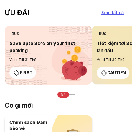
ƯU ĐÃI
Xem tất cả
BUS
BUS
Save upto 30% on your first
Tiết kiệm tới 3
booking
lần đầu
Valid Till 31 Th8
Valid Till 30 Th9
FIRST
DAUTIEN
1/4
Có gì mới