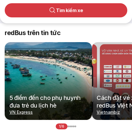
Tìm kiếm xe
redBus trên tin tức
5 điểm đến cho phụ huynh
Cách đặt vé 
đưa trẻ du lịch hè
redBus Việt
VN Express
Vietnambiz
1/6