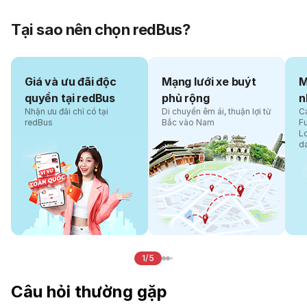
Tại sao nên chọn redBus?
Giá và ưu đãi độc
Mạng lưới xe buýt
M
quyền tại redBus
phủ rộng
n
Nhận ưu đãi chỉ có tại
Di chuyển êm ái, thuận lợi từ
Cá
redBus
Bắc vào Nam
F
L
d
1/5
Câu hỏi thường gặp