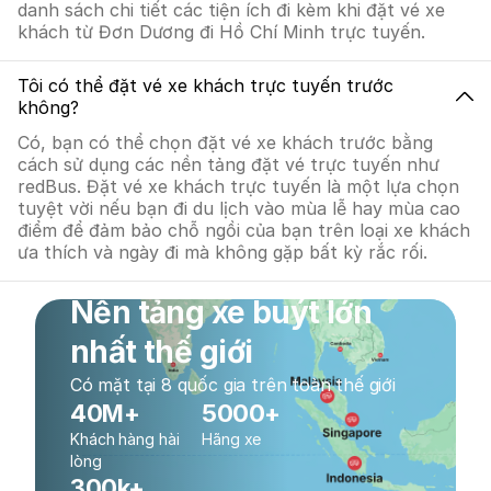
danh sách chi tiết các tiện ích đi kèm khi đặt vé xe
khách từ Đơn Dương đi Hồ Chí Minh trực tuyến.
Tôi có thể đặt vé xe khách trực tuyến trước
không?
Có, bạn có thể chọn đặt vé xe khách trước bằng
cách sử dụng các nền tảng đặt vé trực tuyến như
redBus. Đặt vé xe khách trực tuyến là một lựa chọn
tuyệt vời nếu bạn đi du lịch vào mùa lễ hay mùa cao
điểm để đảm bảo chỗ ngồi của bạn trên loại xe khách
ưa thích và ngày đi mà không gặp bất kỳ rắc rối.
Nền tảng xe buýt lớn
nhất thế giới
Có mặt tại 8 quốc gia trên toàn thế giới
40M+
5000+
Khách hàng hài
Hãng xe
lòng
300k+